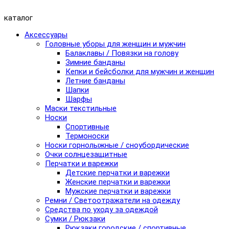
каталог
Аксессуары
Головные уборы для женщин и мужчин
Балаклавы / Повязки на голову
Зимние банданы
Кепки и бейсболки для мужчин и женщин
Летние банданы
Шапки
Шарфы
Маски текстильные
Носки
Спортивные
Термоноски
Носки горнолыжные / сноубордические
Очки солнцезащитные
Перчатки и варежки
Детские перчатки и варежки
Женские перчатки и варежки
Мужские перчатки и варежки
Ремни / Светоотражатели на одежду
Средства по уходу за одеждой
Сумки / Рюкзаки
Рюкзаки городские / спортивные