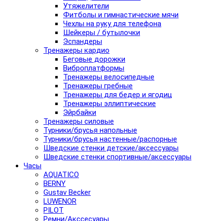
Утяжелители
Фитболы и гимнастические мячи
Чехлы на руку для телефона
Шейкеры / бутылочки
Эспандеры
Тренажеры кардио
Беговые дорожки
Виброплатформы
Тренажеры велосипедные
Тренажеры гребные
Тренажеры для бедер и ягодиц
Тренажеры эллиптические
Эйрбайки
Тренажеры силовые
Турники/брусья напольные
Турники/брусья настенные/распорные
Шведские стенки детские/аксессуары
Шведские стенки спортивные/аксессуары
Часы
AQUATICO
BERNY
Gustav Becker
LUWENOR
PILOT
Pемни/Акссесуары