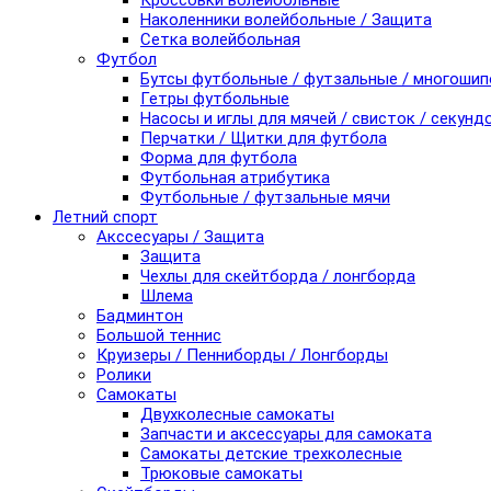
Кроссовки волейбольные
Наколенники волейбольные / Защита
Сетка волейбольная
Футбол
Бутсы футбольные / футзальные / многоши
Гетры футбольные
Насосы и иглы для мячей / свисток / секунд
Перчатки / Щитки для футбола
Форма для футбола
Футбольная атрибутика
Футбольные / футзальные мячи
Летний спорт
Акссесуары / Защита
Защита
Чехлы для скейтборда / лонгборда
Шлема
Бадминтон
Большой теннис
Круизеры / Пенниборды / Лонгборды
Ролики
Самокаты
Двухколесные самокаты
Запчасти и аксессуары для самоката
Самокаты детские трехколесные
Трюковые самокаты