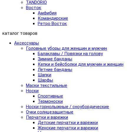
TANDORIO
Восток
Амфибия
Командирские
Ретро Восток
каталог товаров
Аксессуары
Головные уборы для женщин и мужчин
Балаклавы / Повязки на голову
Зимние банданы
Кепки и бейсболки для мужчин и женщин
Летние банданы
Шапки
Шарфы
Маски текстильные
Носки
Спортивные
Термоноски
Носки горнолыжные / сноубордические
Очки солнцезащитные
Перчатки и варежки
Детские перчатки и варежки
Женские перчатки и варежки