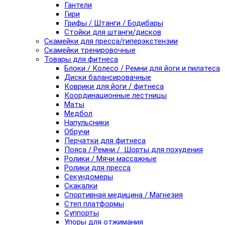
Гантели
Гири
Грифы / Штанги / Бодибары
Стойки для штанги/дисков
Скамейки для пресса/гиперэкстензии
Скамейки тренировочные
Товары для фитнеса
Блоки / Колесо / Ремни для йоги и пилатеса
Диски балансировачные
Коврики для йоги / фитнеса
Координационные лестницы
Маты
Медбол
Напульсники
Обручи
Перчатки для фитнеса
Пояса / Ремни / Шорты для похудения
Ролики / Мячи массажные
Ролики для пресса
Секундомеры
Скакалки
Спортивная медицина / Магнезия
Степ платформы
Суппорты
Упоры для отжимания