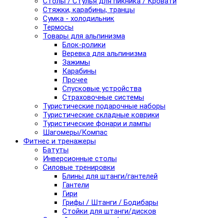
Столы / Стулья для пикника / Кровати
Стяжки, карабины, транцы
Сумка - холодильник
Термосы
Товары для альпинизма
Блок-ролики
Веревка для альпинизма
Зажимы
Карабины
Прочее
Спусковые устройства
Страховочные системы
Туристические подарочные наборы
Туристические складные коврики
Туристические фонари и лампы
Шагомеры/Компас
Фитнес и тренажеры
Батуты
Инверсионные столы
Силовые тренировки
Блины для штанги/гантелей
Гантели
Гири
Грифы / Штанги / Бодибары
Стойки для штанги/дисков