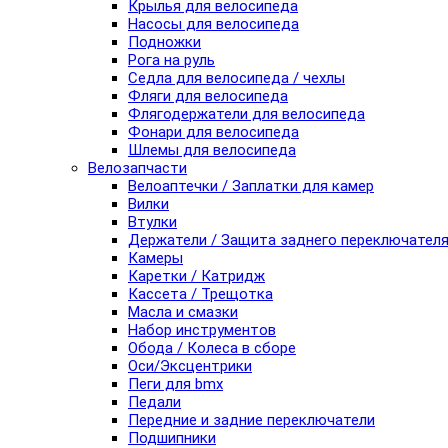
Крылья для велосипеда
Насосы для велосипеда
Подножки
Рога на руль
Седла для велосипеда / чехлы
Фляги для велосипеда
Флягодержатели для велосипеда
Фонари для велосипеда
Шлемы для велосипеда
Велозапчасти
Велоаптечки / Заплатки для камер
Вилки
Втулки
Держатели / Защита заднего переключател
Камеры
Каретки / Катридж
Кассета / Трещотка
Масла и смазки
Набор инструментов
Обода / Колеса в сборе
Оси/Эксцентрики
Пеги для bmx
Педали
Передние и задние переключатели
Подшипники