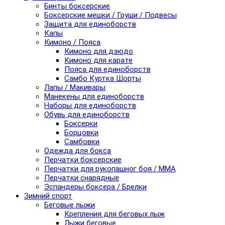
Бинты боксерские
Боксерские мешки / Груши / Подвесы
Защита для единоборств
Капы
Кимоно / Пояса
Кимоно для дзюдо
Кимоно для карате
Пояса для единоборств
Самбо Куртка Шорты
Лапы / Макивары
Манекены для единоборств
Наборы для единоборств
Обувь для единоборств
Боксерки
Борцовки
Самбовки
Одежда для бокса
Перчатки боксерские
Перчатки для рукопашног боя / ММА
Перчатки снарядные
Эспандеры боксера / Брелки
Зимний спорт
Беговые лыжи
Крепления для беговых лыж
Лыжи беговые