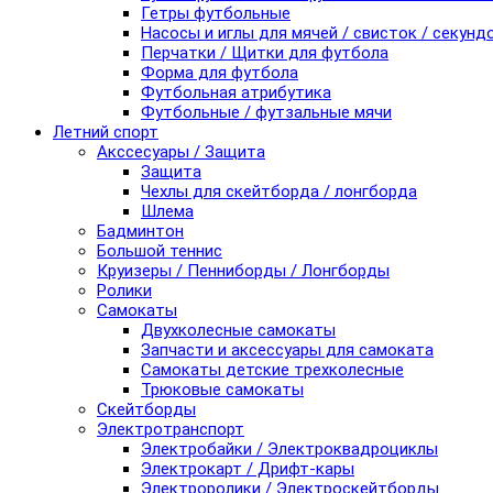
Гетры футбольные
Насосы и иглы для мячей / свисток / секунд
Перчатки / Щитки для футбола
Форма для футбола
Футбольная атрибутика
Футбольные / футзальные мячи
Летний спорт
Акссесуары / Защита
Защита
Чехлы для скейтборда / лонгборда
Шлема
Бадминтон
Большой теннис
Круизеры / Пенниборды / Лонгборды
Ролики
Самокаты
Двухколесные самокаты
Запчасти и аксессуары для самоката
Самокаты детские трехколесные
Трюковые самокаты
Скейтборды
Электротранспорт
Электробайки / Электроквадроциклы
Электрокарт / Дрифт-кары
Электроролики / Электроскейтборды