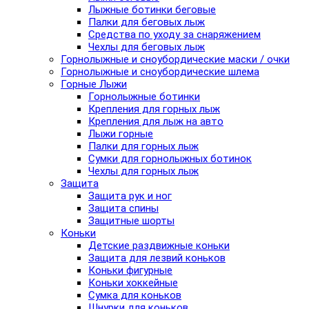
Лыжные ботинки беговые
Палки для беговых лыж
Средства по уходу за снаряжением
Чехлы для беговых лыж
Горнолыжные и сноубордические маски / очки
Горнолыжные и сноубордические шлема
Горные Лыжи
Горнолыжные ботинки
Крепления для горных лыж
Крепления для лыж на авто
Лыжи горные
Палки для горных лыж
Сумки для горнолыжных ботинок
Чехлы для горных лыж
Защита
Защита рук и ног
Защита спины
Защитные шорты
Коньки
Детские раздвижные коньки
Защита для лезвий коньков
Коньки фигурные
Коньки хоккейные
Сумка для коньков
Шнурки для коньков