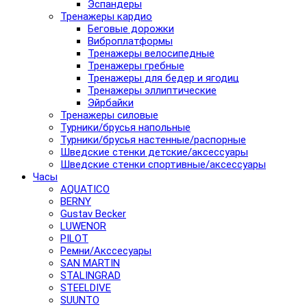
Эспандеры
Тренажеры кардио
Беговые дорожки
Виброплатформы
Тренажеры велосипедные
Тренажеры гребные
Тренажеры для бедер и ягодиц
Тренажеры эллиптические
Эйрбайки
Тренажеры силовые
Турники/брусья напольные
Турники/брусья настенные/распорные
Шведские стенки детские/аксессуары
Шведские стенки спортивные/аксессуары
Часы
AQUATICO
BERNY
Gustav Becker
LUWENOR
PILOT
Pемни/Акссесуары
SAN MARTIN
STALINGRAD
STEELDIVE
SUUNTO