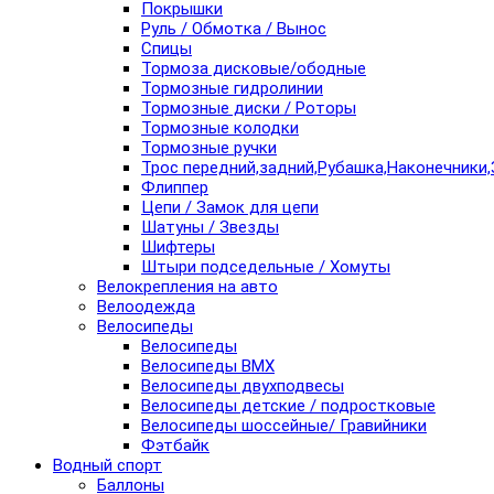
Покрышки
Руль / Обмотка / Вынос
Спицы
Тормоза дисковые/ободные
Тормозные гидролинии
Тормозные диски / Роторы
Тормозные колодки
Тормозные ручки
Трос передний,задний,Рубашка,Наконечники,
Флиппер
Цепи / Замок для цепи
Шатуны / Звезды
Шифтеры
Штыри подседельные / Хомуты
Велокрепления на авто
Велоодежда
Велосипеды
Велосипеды
Велосипеды BMX
Велосипеды двухподвесы
Велосипеды детские / подростковые
Велосипеды шоссейные/ Гравийники
Фэтбайк
Водный спорт
Баллоны