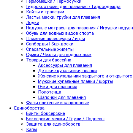
Гермомешки / Гермосумки
Гидрокостюмы для плавания / Гидроодежда
Кайты и трапеции
Ласты, маски, трубки для плавания
Лодки
Надувные матрасы для плавания / Игрушки надув
Обувь для водных видов спорта
Пляжные аксессуары / игры
Сапборды I Sup-доски
Спасательные жилеты
Сумки / Чехлы для водных лыж
Товары для бассейна
Аксессуары для плавания
Детские купальники, плавки
Женские купальники закрытого и открытого
Мужские купальные плавки / шорты
Очки для плавания
Полотенца
Шапочки для плавания
Фалы плетеные и капроновые
Единоборства
Бинты боксерские
Боксерские мешки / Груши / Подвесы
Защита для единоборств
Капы