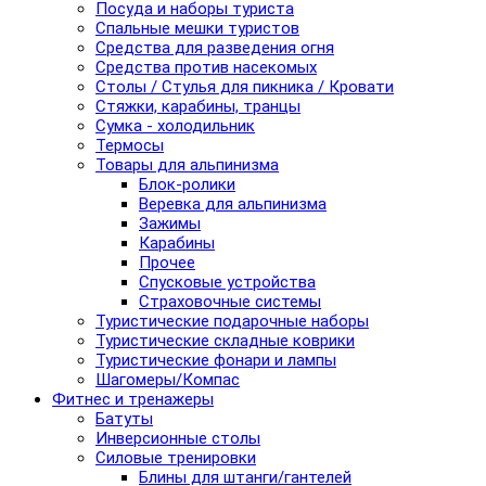
Посуда и наборы туриста
Спальные мешки туристов
Средства для разведения огня
Средства против насекомых
Столы / Стулья для пикника / Кровати
Стяжки, карабины, транцы
Сумка - холодильник
Термосы
Товары для альпинизма
Блок-ролики
Веревка для альпинизма
Зажимы
Карабины
Прочее
Спусковые устройства
Страховочные системы
Туристические подарочные наборы
Туристические складные коврики
Туристические фонари и лампы
Шагомеры/Компас
Фитнес и тренажеры
Батуты
Инверсионные столы
Силовые тренировки
Блины для штанги/гантелей