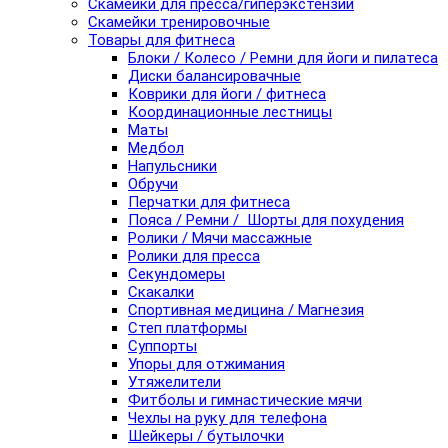
Скамейки для пресса/гиперэкстензии
Скамейки тренировочные
Товары для фитнеса
Блоки / Колесо / Ремни для йоги и пилатеса
Диски балансировачные
Коврики для йоги / фитнеса
Координационные лестницы
Маты
Медбол
Напульсники
Обручи
Перчатки для фитнеса
Пояса / Ремни / Шорты для похудения
Ролики / Мячи массажные
Ролики для пресса
Секундомеры
Скакалки
Спортивная медицина / Магнезия
Степ платформы
Суппорты
Упоры для отжимания
Утяжелители
Фитболы и гимнастические мячи
Чехлы на руку для телефона
Шейкеры / бутылочки