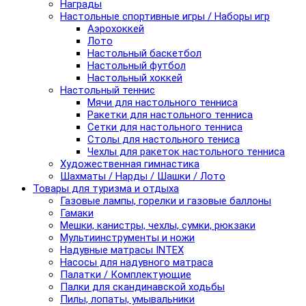
Награды
Настольные спортивные игры / Наборы игр
Аэрохоккей
Лото
Настольный баскетбол
Настольный футбол
Настольный хоккей
Настольный теннис
Мячи для настольного тенниса
Ракетки для настольного тенниса
Сетки для настольного тенниса
Столы для настольного тениса
Чехлы для ракеток настольного тенниса
Художественная гимнастика
Шахматы / Нарды / Шашки / Лото
Товары для туризма и отдыха
Газовые лампы, горелки и газовые баллоны
Гамаки
Мешки, канистры, чехлы, сумки, рюкзаки
Мультиинструменты и ножи
Надувные матрасы INTEX
Насосы для надувного матраса
Палатки / Комплектующие
Палки для скандинавской ходьбы
Пилы, лопаты, умывальники