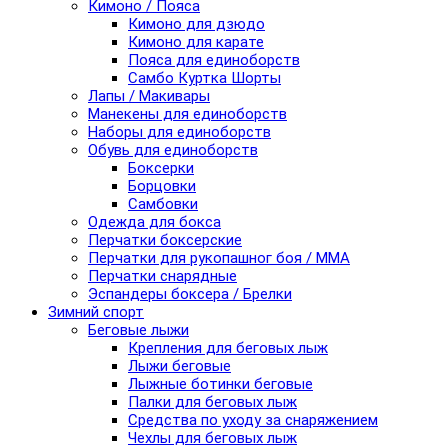
Кимоно / Пояса
Кимоно для дзюдо
Кимоно для карате
Пояса для единоборств
Самбо Куртка Шорты
Лапы / Макивары
Манекены для единоборств
Наборы для единоборств
Обувь для единоборств
Боксерки
Борцовки
Самбовки
Одежда для бокса
Перчатки боксерские
Перчатки для рукопашног боя / ММА
Перчатки снарядные
Эспандеры боксера / Брелки
Зимний спорт
Беговые лыжи
Крепления для беговых лыж
Лыжи беговые
Лыжные ботинки беговые
Палки для беговых лыж
Средства по уходу за снаряжением
Чехлы для беговых лыж