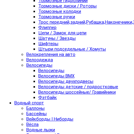
Тормозные гидролинии
Тормозные диски / Роторы
Тормозные колодки
Тормозные ручки
Трос передний,задний,Рубашка,Наконечники,
Флиппер
Цепи / Замок для цепи
Шатуны / Звезды
Шифтеры
Штыри подседельные / Хомуты
Велокрепления на авто
Велоодежда
Велосипеды
Велосипеды
Велосипеды BMX
Велосипеды двухподвесы
Велосипеды детские / подростковые
Велосипеды шоссейные/ Гравийники
Фэтбайк
Водный спорт
Баллоны
Бассейны
Вейкборды I Ниборды
Вёсла
Водные лыжи