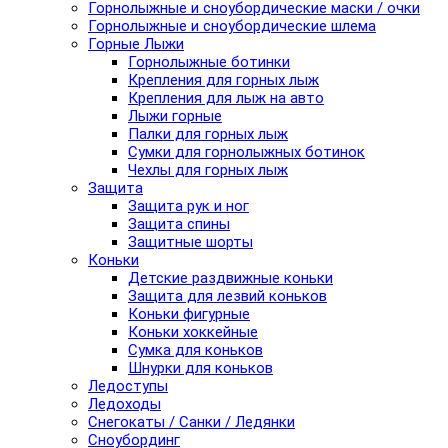
Горнолыжные и сноубордические маски / очки
Горнолыжные и сноубордические шлема
Горные Лыжи
Горнолыжные ботинки
Крепления для горных лыж
Крепления для лыж на авто
Лыжи горные
Палки для горных лыж
Сумки для горнолыжных ботинок
Чехлы для горных лыж
Защита
Защита рук и ног
Защита спины
Защитные шорты
Коньки
Детские раздвижные коньки
Защита для лезвий коньков
Коньки фигурные
Коньки хоккейные
Сумка для коньков
Шнурки для коньков
Ледоступы
Ледоходы
Снегокаты / Санки / Ледянки
Сноубординг