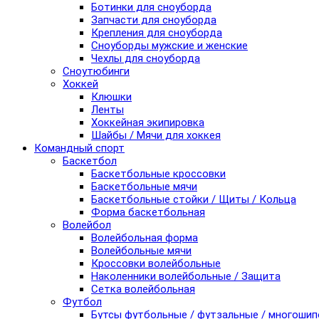
Ботинки для сноуборда
Запчасти для сноуборда
Крепления для сноуборда
Сноуборды мужские и женские
Чехлы для сноуборда
Сноутюбинги
Хоккей
Клюшки
Ленты
Хоккейная экипировка
Шайбы / Мячи для хоккея
Командный спорт
Баскетбол
Баскетбольные кроссовки
Баскетбольные мячи
Баскетбольные стойки / Щиты / Кольца
Форма баскетбольная
Волейбол
Волейбольная форма
Волейбольные мячи
Кроссовки волейбольные
Наколенники волейбольные / Защита
Сетка волейбольная
Футбол
Бутсы футбольные / футзальные / многоши