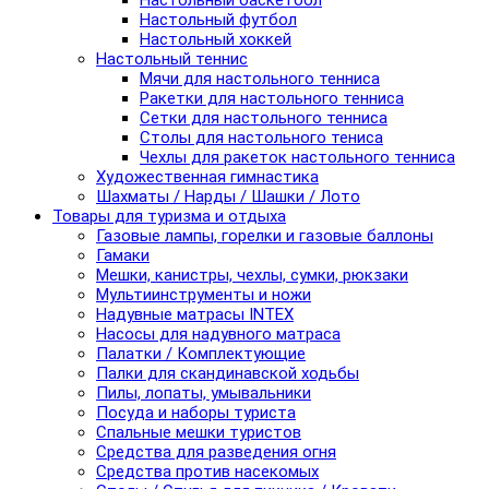
Настольный баскетбол
Настольный футбол
Настольный хоккей
Настольный теннис
Мячи для настольного тенниса
Ракетки для настольного тенниса
Сетки для настольного тенниса
Столы для настольного тениса
Чехлы для ракеток настольного тенниса
Художественная гимнастика
Шахматы / Нарды / Шашки / Лото
Товары для туризма и отдыха
Газовые лампы, горелки и газовые баллоны
Гамаки
Мешки, канистры, чехлы, сумки, рюкзаки
Мультиинструменты и ножи
Надувные матрасы INTEX
Насосы для надувного матраса
Палатки / Комплектующие
Палки для скандинавской ходьбы
Пилы, лопаты, умывальники
Посуда и наборы туриста
Спальные мешки туристов
Средства для разведения огня
Средства против насекомых