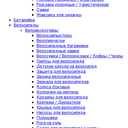
Рюкзаки походные / туристические
Сумки
Упаковка для одежды
Батарейки
Велосипеды
Велоаксессуары
Велокомпьютеры
Велоперчатки
Велосипедные багажники
Велосипедные замки
Велосумки / Велорюкзаки / Кофры / Чехлы
Грипсы для велосипеда
Детские кресла на велосипед
Защита для велосипеда
Звонки велосипедные
Зеркала для велосипедов
Колеса боковые
Колпачки на ниппель
Корзины для велосипеда
Крепежи / Держатели
Крылья для велосипеда
Насосы для велосипеда
Подножки
Рога на руль