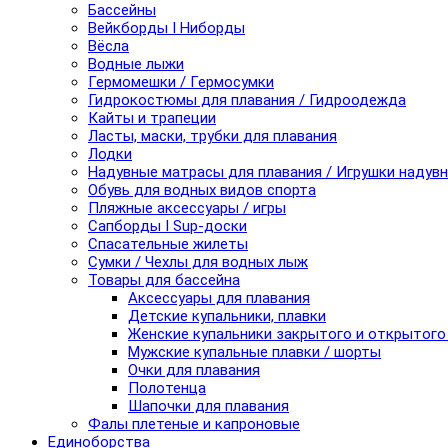
Бассейны
Вейкборды I Ниборды
Вёсла
Водные лыжи
Гермомешки / Гермосумки
Гидрокостюмы для плавания / Гидроодежда
Кайты и трапеции
Ласты, маски, трубки для плавания
Лодки
Надувные матрасы для плавания / Игрушки надув
Обувь для водных видов спорта
Пляжные аксессуары / игры
Сапборды I Sup-доски
Спасательные жилеты
Сумки / Чехлы для водных лыж
Товары для бассейна
Аксессуары для плавания
Детские купальники, плавки
Женские купальники закрытого и открытого
Мужские купальные плавки / шорты
Очки для плавания
Полотенца
Шапочки для плавания
Фалы плетеные и капроновые
Единоборства