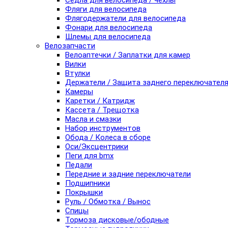
Седла для велосипеда / чехлы
Фляги для велосипеда
Флягодержатели для велосипеда
Фонари для велосипеда
Шлемы для велосипеда
Велозапчасти
Велоаптечки / Заплатки для камер
Вилки
Втулки
Держатели / Защита заднего переключател
Камеры
Каретки / Катридж
Кассета / Трещотка
Масла и смазки
Набор инструментов
Обода / Колеса в сборе
Оси/Эксцентрики
Пеги для bmx
Педали
Передние и задние переключатели
Подшипники
Покрышки
Руль / Обмотка / Вынос
Спицы
Тормоза дисковые/ободные