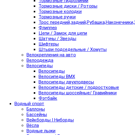
Тормозные гидролинии
Тормозные диски / Роторы
Тормозные колодки
Тормозные ручки
Трос передний,задний,Рубашка,Наконечники,
Флиппер
Цепи / Замок для цепи
Шатуны / Звезды
Шифтеры
Штыри подседельные / Хомуты
Велокрепления на авто
Велоодежда
Велосипеды
Велосипеды
Велосипеды BMX
Велосипеды двухподвесы
Велосипеды детские / подростковые
Велосипеды шоссейные/ Гравийники
Фэтбайк
Водный спорт
Баллоны
Бассейны
Вейкборды I Ниборды
Вёсла
Водные лыжи