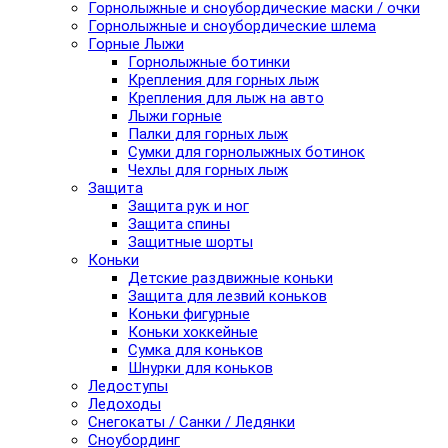
Горнолыжные и сноубордические маски / очки
Горнолыжные и сноубордические шлема
Горные Лыжи
Горнолыжные ботинки
Крепления для горных лыж
Крепления для лыж на авто
Лыжи горные
Палки для горных лыж
Сумки для горнолыжных ботинок
Чехлы для горных лыж
Защита
Защита рук и ног
Защита спины
Защитные шорты
Коньки
Детские раздвижные коньки
Защита для лезвий коньков
Коньки фигурные
Коньки хоккейные
Сумка для коньков
Шнурки для коньков
Ледоступы
Ледоходы
Снегокаты / Санки / Ледянки
Сноубординг