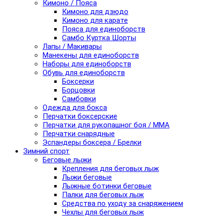
Кимоно / Пояса
Кимоно для дзюдо
Кимоно для карате
Пояса для единоборств
Самбо Куртка Шорты
Лапы / Макивары
Манекены для единоборств
Наборы для единоборств
Обувь для единоборств
Боксерки
Борцовки
Самбовки
Одежда для бокса
Перчатки боксерские
Перчатки для рукопашног боя / ММА
Перчатки снарядные
Эспандеры боксера / Брелки
Зимний спорт
Беговые лыжи
Крепления для беговых лыж
Лыжи беговые
Лыжные ботинки беговые
Палки для беговых лыж
Средства по уходу за снаряжением
Чехлы для беговых лыж