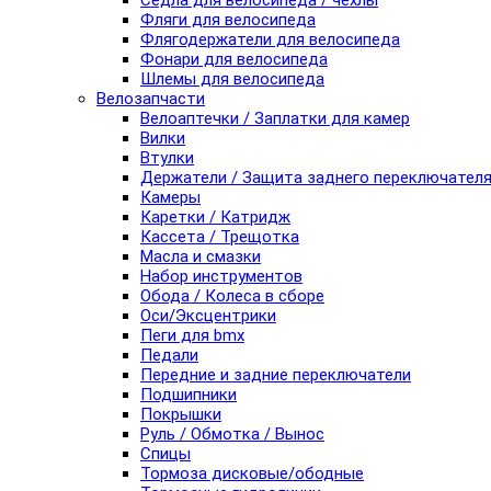
Седла для велосипеда / чехлы
Фляги для велосипеда
Флягодержатели для велосипеда
Фонари для велосипеда
Шлемы для велосипеда
Велозапчасти
Велоаптечки / Заплатки для камер
Вилки
Втулки
Держатели / Защита заднего переключател
Камеры
Каретки / Катридж
Кассета / Трещотка
Масла и смазки
Набор инструментов
Обода / Колеса в сборе
Оси/Эксцентрики
Пеги для bmx
Педали
Передние и задние переключатели
Подшипники
Покрышки
Руль / Обмотка / Вынос
Спицы
Тормоза дисковые/ободные