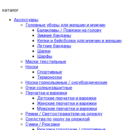
каталог
Аксессуары
Головные уборы для женщин и мужчин
Балаклавы / Повязки на голову
Зимние банданы
Кепки и бейсболки для мужчин и женщин
Летние банданы
Шапки
Шарфы
Маски текстильные
Носки
Спортивные
Термоноски
Носки горнолыжные / сноубордические
Очки солнцезащитные
Перчатки и варежки
Детские перчатки и варежки
Женские перчатки и варежки
Мужские перчатки и варежки
Ремни / Светоотражатели на одежду
Средства по уходу за одеждой
Сумки / Рюкзаки
Рюкзаки городские / спортивные