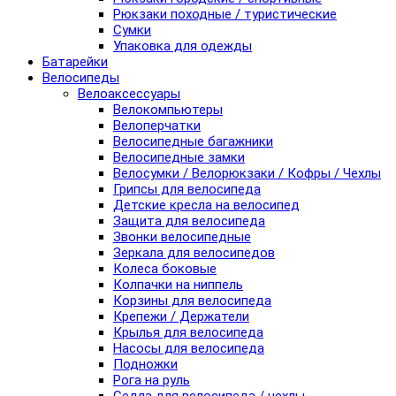
Рюкзаки походные / туристические
Сумки
Упаковка для одежды
Батарейки
Велосипеды
Велоаксессуары
Велокомпьютеры
Велоперчатки
Велосипедные багажники
Велосипедные замки
Велосумки / Велорюкзаки / Кофры / Чехлы
Грипсы для велосипеда
Детские кресла на велосипед
Защита для велосипеда
Звонки велосипедные
Зеркала для велосипедов
Колеса боковые
Колпачки на ниппель
Корзины для велосипеда
Крепежи / Держатели
Крылья для велосипеда
Насосы для велосипеда
Подножки
Рога на руль