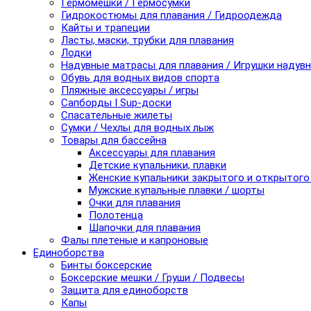
Гермомешки / Гермосумки
Гидрокостюмы для плавания / Гидроодежда
Кайты и трапеции
Ласты, маски, трубки для плавания
Лодки
Надувные матрасы для плавания / Игрушки надув
Обувь для водных видов спорта
Пляжные аксессуары / игры
Сапборды I Sup-доски
Спасательные жилеты
Сумки / Чехлы для водных лыж
Товары для бассейна
Аксессуары для плавания
Детские купальники, плавки
Женские купальники закрытого и открытого
Мужские купальные плавки / шорты
Очки для плавания
Полотенца
Шапочки для плавания
Фалы плетеные и капроновые
Единоборства
Бинты боксерские
Боксерские мешки / Груши / Подвесы
Защита для единоборств
Капы