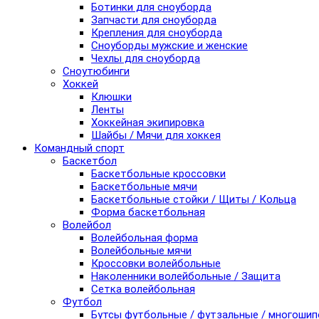
Ботинки для сноуборда
Запчасти для сноуборда
Крепления для сноуборда
Сноуборды мужские и женские
Чехлы для сноуборда
Сноутюбинги
Хоккей
Клюшки
Ленты
Хоккейная экипировка
Шайбы / Мячи для хоккея
Командный спорт
Баскетбол
Баскетбольные кроссовки
Баскетбольные мячи
Баскетбольные стойки / Щиты / Кольца
Форма баскетбольная
Волейбол
Волейбольная форма
Волейбольные мячи
Кроссовки волейбольные
Наколенники волейбольные / Защита
Сетка волейбольная
Футбол
Бутсы футбольные / футзальные / многоши