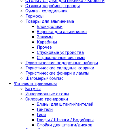
Столы / Стулья для пикника / Кровати
Стяжки, карабины, транцы
Сумка - холодильник
Термосы
Товары для альпинизма
Блок-ролики
Веревка для альпинизма
Зажимы
Карабины
Прочее
Спусковые устройства
Страховочные системы
Туристические подарочные наборы
Туристические складные коврики
Туристические фонари и лампы
Шагомеры/Компас
Фитнес и тренажеры
Батуты
Инверсионные столы
Силовые тренировки
Блины для штанги/гантелей
Гантели
Гири
Грифы / Штанги / Бодибары
Стойки для штанги/дисков