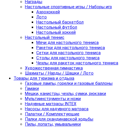
Награды
Настольные спортивные игры / Наборы игр
Аэрохоккей
Лото
Настольный баскетбол
Настольный футбол
Настольный хоккей
Настольный теннис
Мячи для настольного тенниса
Ракетки для настольного тенниса
Сетки для настольного тенниса
Столы для настольного тениса
Чехлы для ракеток настольного тенниса
Художественная гимнастика
Шахматы / Нарды / Шашки / Лото
Товары для туризма и отдыха
Газовые лампы, горелки и газовые баллоны
Гамаки
Мешки, канистры, чехлы, сумки, рюкзаки
Мультиинструменты и ножи
Надувные матрасы INTEX
Насосы для надувного матраса
Палатки / Комплектующие
Палки для скандинавской ходьбы
Пилы, лопаты, умывальники