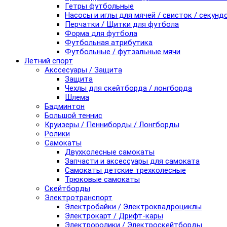
Гетры футбольные
Насосы и иглы для мячей / свисток / секунд
Перчатки / Щитки для футбола
Форма для футбола
Футбольная атрибутика
Футбольные / футзальные мячи
Летний спорт
Акссесуары / Защита
Защита
Чехлы для скейтборда / лонгборда
Шлема
Бадминтон
Большой теннис
Круизеры / Пенниборды / Лонгборды
Ролики
Самокаты
Двухколесные самокаты
Запчасти и аксессуары для самоката
Самокаты детские трехколесные
Трюковые самокаты
Скейтборды
Электротранспорт
Электробайки / Электроквадроциклы
Электрокарт / Дрифт-кары
Электроролики / Электроскейтборды