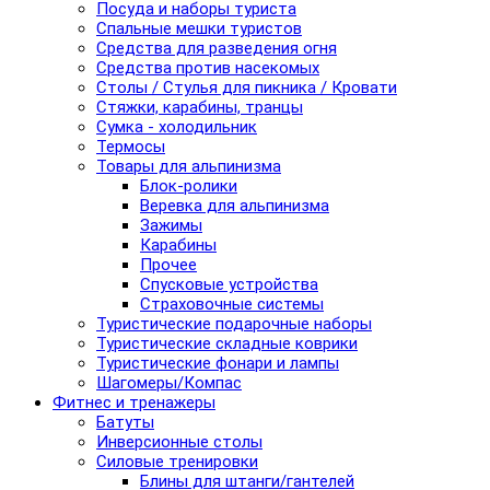
Посуда и наборы туриста
Спальные мешки туристов
Средства для разведения огня
Средства против насекомых
Столы / Стулья для пикника / Кровати
Стяжки, карабины, транцы
Сумка - холодильник
Термосы
Товары для альпинизма
Блок-ролики
Веревка для альпинизма
Зажимы
Карабины
Прочее
Спусковые устройства
Страховочные системы
Туристические подарочные наборы
Туристические складные коврики
Туристические фонари и лампы
Шагомеры/Компас
Фитнес и тренажеры
Батуты
Инверсионные столы
Силовые тренировки
Блины для штанги/гантелей