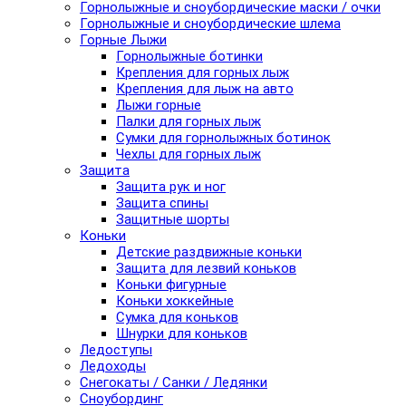
Горнолыжные и сноубордические маски / очки
Горнолыжные и сноубордические шлема
Горные Лыжи
Горнолыжные ботинки
Крепления для горных лыж
Крепления для лыж на авто
Лыжи горные
Палки для горных лыж
Сумки для горнолыжных ботинок
Чехлы для горных лыж
Защита
Защита рук и ног
Защита спины
Защитные шорты
Коньки
Детские раздвижные коньки
Защита для лезвий коньков
Коньки фигурные
Коньки хоккейные
Сумка для коньков
Шнурки для коньков
Ледоступы
Ледоходы
Снегокаты / Санки / Ледянки
Сноубординг