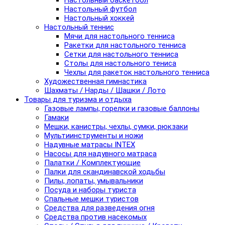
Настольный баскетбол
Настольный футбол
Настольный хоккей
Настольный теннис
Мячи для настольного тенниса
Ракетки для настольного тенниса
Сетки для настольного тенниса
Столы для настольного тениса
Чехлы для ракеток настольного тенниса
Художественная гимнастика
Шахматы / Нарды / Шашки / Лото
Товары для туризма и отдыха
Газовые лампы, горелки и газовые баллоны
Гамаки
Мешки, канистры, чехлы, сумки, рюкзаки
Мультиинструменты и ножи
Надувные матрасы INTEX
Насосы для надувного матраса
Палатки / Комплектующие
Палки для скандинавской ходьбы
Пилы, лопаты, умывальники
Посуда и наборы туриста
Спальные мешки туристов
Средства для разведения огня
Средства против насекомых