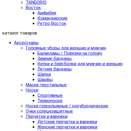
TANDORIO
Восток
Амфибия
Командирские
Ретро Восток
каталог товаров
Аксессуары
Головные уборы для женщин и мужчин
Балаклавы / Повязки на голову
Зимние банданы
Кепки и бейсболки для мужчин и женщин
Летние банданы
Шапки
Шарфы
Маски текстильные
Носки
Спортивные
Термоноски
Носки горнолыжные / сноубордические
Очки солнцезащитные
Перчатки и варежки
Детские перчатки и варежки
Женские перчатки и варежки