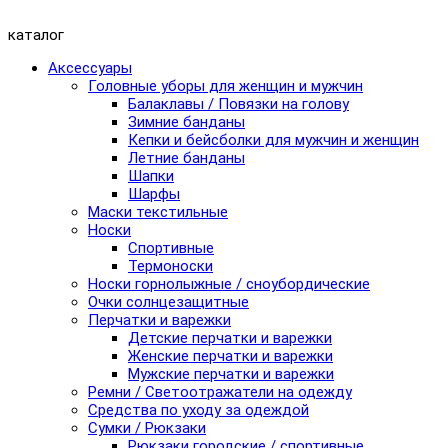
каталог
Аксессуары
Головные уборы для женщин и мужчин
Балаклавы / Повязки на голову
Зимние банданы
Кепки и бейсболки для мужчин и женщин
Летние банданы
Шапки
Шарфы
Маски текстильные
Носки
Спортивные
Термоноски
Носки горнолыжные / сноубордические
Очки солнцезащитные
Перчатки и варежки
Детские перчатки и варежки
Женские перчатки и варежки
Мужские перчатки и варежки
Ремни / Светоотражатели на одежду
Средства по уходу за одеждой
Сумки / Рюкзаки
Рюкзаки городские / спортивные