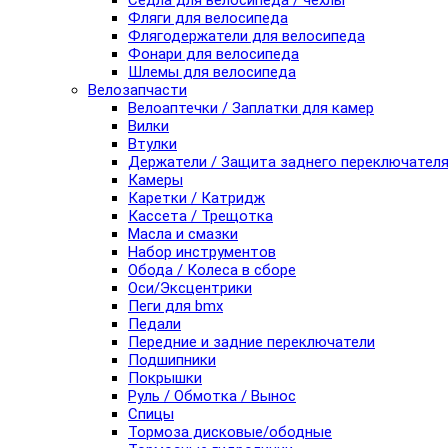
Седла для велосипеда / чехлы
Фляги для велосипеда
Флягодержатели для велосипеда
Фонари для велосипеда
Шлемы для велосипеда
Велозапчасти
Велоаптечки / Заплатки для камер
Вилки
Втулки
Держатели / Защита заднего переключател
Камеры
Каретки / Катридж
Кассета / Трещотка
Масла и смазки
Набор инструментов
Обода / Колеса в сборе
Оси/Эксцентрики
Пеги для bmx
Педали
Передние и задние переключатели
Подшипники
Покрышки
Руль / Обмотка / Вынос
Спицы
Тормоза дисковые/ободные