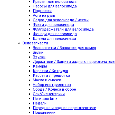
Крылья для велосипеда
Насосы для велосипеда
Подножки
Рога на руль
Седла для велосипеда / чехлы
Фляги для велосипеда
Флягодержатели для велосипеда
Фонари для велосипеда
Шлемы для велосипеда
Велозапчасти
Велоаптечки / Заплатки для камер
Вилки
Втулки
Держатели / Защита заднего переключател
Камеры
Каретки / Катридж
Кассета / Трещотка
Масла и смазки
Набор инструментов
Обода / Колеса в сборе
Оси/Эксцентрики
Пеги для bmx
Педали
Передние и задние переключатели
Подшипники