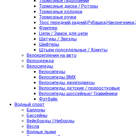
Тормозные гидролинии
Тормозные диски / Роторы
Тормозные колодки
Тормозные ручки
Трос передний,задний,Рубашка,Наконечники,
Флиппер
Цепи / Замок для цепи
Шатуны / Звезды
Шифтеры
Штыри подседельные / Хомуты
Велокрепления на авто
Велоодежда
Велосипеды
Велосипеды
Велосипеды BMX
Велосипеды двухподвесы
Велосипеды детские / подростковые
Велосипеды шоссейные/ Гравийники
Фэтбайк
Водный спорт
Баллоны
Бассейны
Вейкборды I Ниборды
Вёсла
Водные лыжи