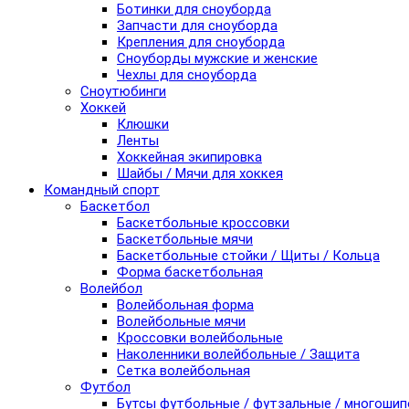
Ботинки для сноуборда
Запчасти для сноуборда
Крепления для сноуборда
Сноуборды мужские и женские
Чехлы для сноуборда
Сноутюбинги
Хоккей
Клюшки
Ленты
Хоккейная экипировка
Шайбы / Мячи для хоккея
Командный спорт
Баскетбол
Баскетбольные кроссовки
Баскетбольные мячи
Баскетбольные стойки / Щиты / Кольца
Форма баскетбольная
Волейбол
Волейбольная форма
Волейбольные мячи
Кроссовки волейбольные
Наколенники волейбольные / Защита
Сетка волейбольная
Футбол
Бутсы футбольные / футзальные / многоши