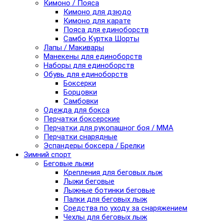
Кимоно / Пояса
Кимоно для дзюдо
Кимоно для карате
Пояса для единоборств
Самбо Куртка Шорты
Лапы / Макивары
Манекены для единоборств
Наборы для единоборств
Обувь для единоборств
Боксерки
Борцовки
Самбовки
Одежда для бокса
Перчатки боксерские
Перчатки для рукопашног боя / ММА
Перчатки снарядные
Эспандеры боксера / Брелки
Зимний спорт
Беговые лыжи
Крепления для беговых лыж
Лыжи беговые
Лыжные ботинки беговые
Палки для беговых лыж
Средства по уходу за снаряжением
Чехлы для беговых лыж