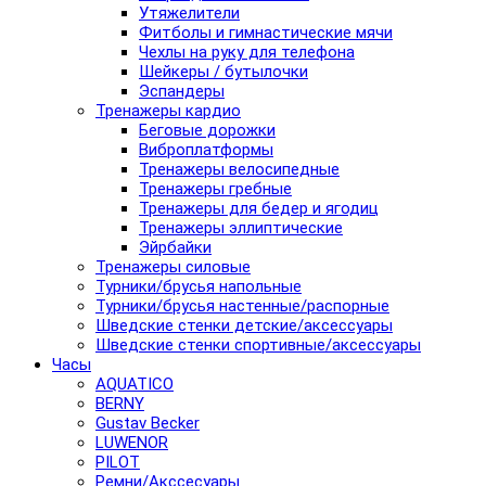
Утяжелители
Фитболы и гимнастические мячи
Чехлы на руку для телефона
Шейкеры / бутылочки
Эспандеры
Тренажеры кардио
Беговые дорожки
Виброплатформы
Тренажеры велосипедные
Тренажеры гребные
Тренажеры для бедер и ягодиц
Тренажеры эллиптические
Эйрбайки
Тренажеры силовые
Турники/брусья напольные
Турники/брусья настенные/распорные
Шведские стенки детские/аксессуары
Шведские стенки спортивные/аксессуары
Часы
AQUATICO
BERNY
Gustav Becker
LUWENOR
PILOT
Pемни/Акссесуары