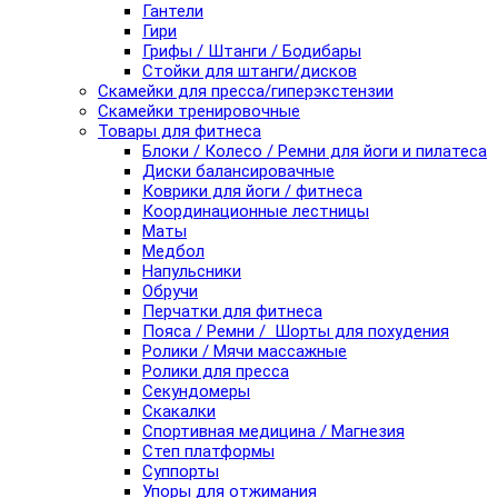
Гантели
Гири
Грифы / Штанги / Бодибары
Стойки для штанги/дисков
Скамейки для пресса/гиперэкстензии
Скамейки тренировочные
Товары для фитнеса
Блоки / Колесо / Ремни для йоги и пилатеса
Диски балансировачные
Коврики для йоги / фитнеса
Координационные лестницы
Маты
Медбол
Напульсники
Обручи
Перчатки для фитнеса
Пояса / Ремни / Шорты для похудения
Ролики / Мячи массажные
Ролики для пресса
Секундомеры
Скакалки
Спортивная медицина / Магнезия
Степ платформы
Суппорты
Упоры для отжимания