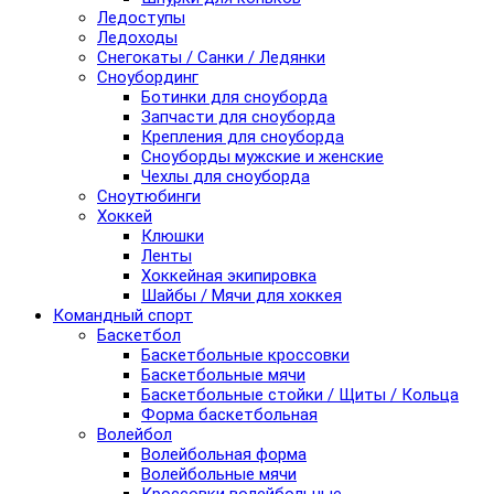
Ледоступы
Ледоходы
Снегокаты / Санки / Ледянки
Сноубординг
Ботинки для сноуборда
Запчасти для сноуборда
Крепления для сноуборда
Сноуборды мужские и женские
Чехлы для сноуборда
Сноутюбинги
Хоккей
Клюшки
Ленты
Хоккейная экипировка
Шайбы / Мячи для хоккея
Командный спорт
Баскетбол
Баскетбольные кроссовки
Баскетбольные мячи
Баскетбольные стойки / Щиты / Кольца
Форма баскетбольная
Волейбол
Волейбольная форма
Волейбольные мячи