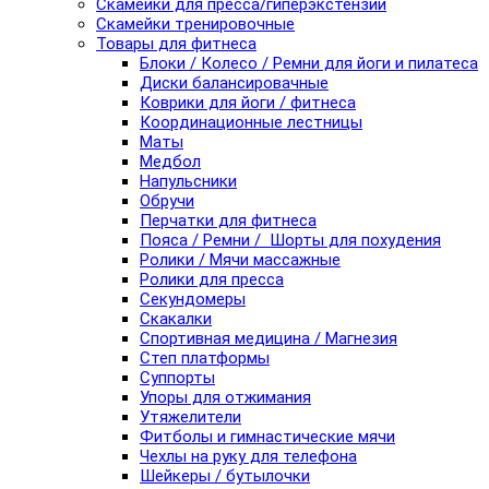
Скамейки для пресса/гиперэкстензии
Скамейки тренировочные
Товары для фитнеса
Блоки / Колесо / Ремни для йоги и пилатеса
Диски балансировачные
Коврики для йоги / фитнеса
Координационные лестницы
Маты
Медбол
Напульсники
Обручи
Перчатки для фитнеса
Пояса / Ремни / Шорты для похудения
Ролики / Мячи массажные
Ролики для пресса
Секундомеры
Скакалки
Спортивная медицина / Магнезия
Степ платформы
Суппорты
Упоры для отжимания
Утяжелители
Фитболы и гимнастические мячи
Чехлы на руку для телефона
Шейкеры / бутылочки