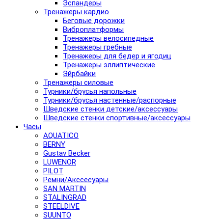
Эспандеры
Тренажеры кардио
Беговые дорожки
Виброплатформы
Тренажеры велосипедные
Тренажеры гребные
Тренажеры для бедер и ягодиц
Тренажеры эллиптические
Эйрбайки
Тренажеры силовые
Турники/брусья напольные
Турники/брусья настенные/распорные
Шведские стенки детские/аксессуары
Шведские стенки спортивные/аксессуары
Часы
AQUATICO
BERNY
Gustav Becker
LUWENOR
PILOT
Pемни/Акссесуары
SAN MARTIN
STALINGRAD
STEELDIVE
SUUNTO