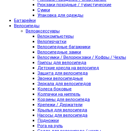
Рюкзаки походные / туристические
Сумки
Упаковка для одежды
Батарейки
Велосипеды
Велоаксессуары
Велокомпьютеры
Велоперчатки
Велосипедные багажники
Велосипедные замки
Велосумки / Велорюкзаки / Кофры / Чехлы
Грипсы для велосипеда
Детские кресла на велосипед
Защита для велосипеда
Звонки велосипедные
Зеркала для велосипедов
Колеса боковые
Колпачки на ниппель
Корзины для велосипеда
Крепежи / Держатели
Крылья для велосипеда
Насосы для велосипеда
Подножки
Рога на руль