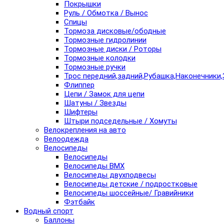
Покрышки
Руль / Обмотка / Вынос
Спицы
Тормоза дисковые/ободные
Тормозные гидролинии
Тормозные диски / Роторы
Тормозные колодки
Тормозные ручки
Трос передний,задний,Рубашка,Наконечники,
Флиппер
Цепи / Замок для цепи
Шатуны / Звезды
Шифтеры
Штыри подседельные / Хомуты
Велокрепления на авто
Велоодежда
Велосипеды
Велосипеды
Велосипеды BMX
Велосипеды двухподвесы
Велосипеды детские / подростковые
Велосипеды шоссейные/ Гравийники
Фэтбайк
Водный спорт
Баллоны