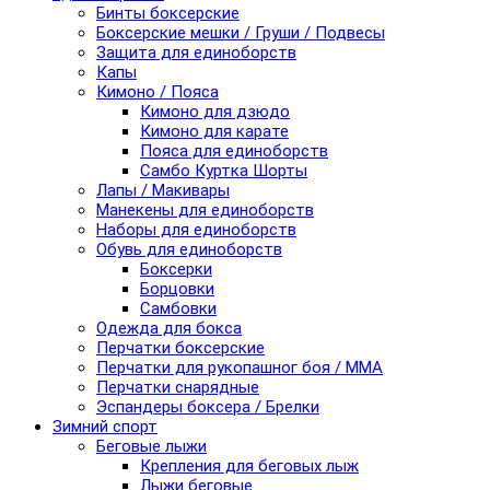
Бинты боксерские
Боксерские мешки / Груши / Подвесы
Защита для единоборств
Капы
Кимоно / Пояса
Кимоно для дзюдо
Кимоно для карате
Пояса для единоборств
Самбо Куртка Шорты
Лапы / Макивары
Манекены для единоборств
Наборы для единоборств
Обувь для единоборств
Боксерки
Борцовки
Самбовки
Одежда для бокса
Перчатки боксерские
Перчатки для рукопашног боя / ММА
Перчатки снарядные
Эспандеры боксера / Брелки
Зимний спорт
Беговые лыжи
Крепления для беговых лыж
Лыжи беговые