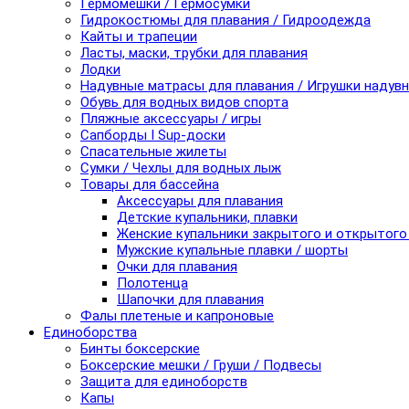
Гермомешки / Гермосумки
Гидрокостюмы для плавания / Гидроодежда
Кайты и трапеции
Ласты, маски, трубки для плавания
Лодки
Надувные матрасы для плавания / Игрушки надув
Обувь для водных видов спорта
Пляжные аксессуары / игры
Сапборды I Sup-доски
Спасательные жилеты
Сумки / Чехлы для водных лыж
Товары для бассейна
Аксессуары для плавания
Детские купальники, плавки
Женские купальники закрытого и открытого
Мужские купальные плавки / шорты
Очки для плавания
Полотенца
Шапочки для плавания
Фалы плетеные и капроновые
Единоборства
Бинты боксерские
Боксерские мешки / Груши / Подвесы
Защита для единоборств
Капы