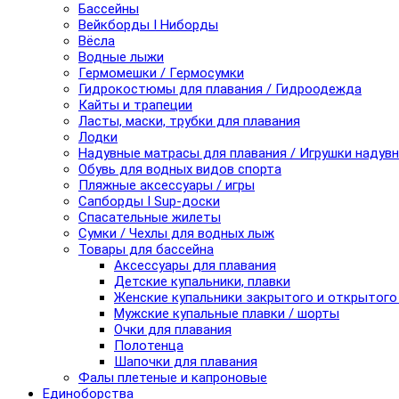
Бассейны
Вейкборды I Ниборды
Вёсла
Водные лыжи
Гермомешки / Гермосумки
Гидрокостюмы для плавания / Гидроодежда
Кайты и трапеции
Ласты, маски, трубки для плавания
Лодки
Надувные матрасы для плавания / Игрушки надув
Обувь для водных видов спорта
Пляжные аксессуары / игры
Сапборды I Sup-доски
Спасательные жилеты
Сумки / Чехлы для водных лыж
Товары для бассейна
Аксессуары для плавания
Детские купальники, плавки
Женские купальники закрытого и открытого
Мужские купальные плавки / шорты
Очки для плавания
Полотенца
Шапочки для плавания
Фалы плетеные и капроновые
Единоборства