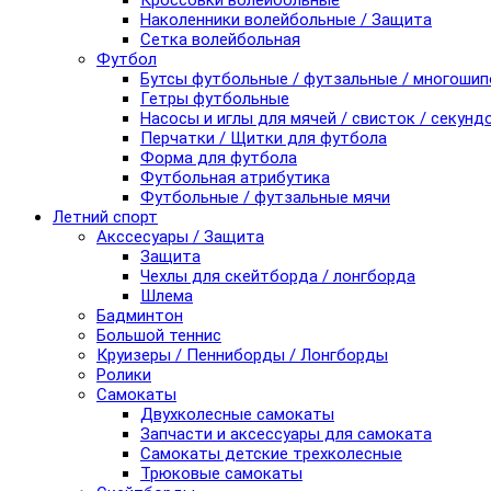
Кроссовки волейбольные
Наколенники волейбольные / Защита
Сетка волейбольная
Футбол
Бутсы футбольные / футзальные / многоши
Гетры футбольные
Насосы и иглы для мячей / свисток / секунд
Перчатки / Щитки для футбола
Форма для футбола
Футбольная атрибутика
Футбольные / футзальные мячи
Летний спорт
Акссесуары / Защита
Защита
Чехлы для скейтборда / лонгборда
Шлема
Бадминтон
Большой теннис
Круизеры / Пенниборды / Лонгборды
Ролики
Самокаты
Двухколесные самокаты
Запчасти и аксессуары для самоката
Самокаты детские трехколесные
Трюковые самокаты