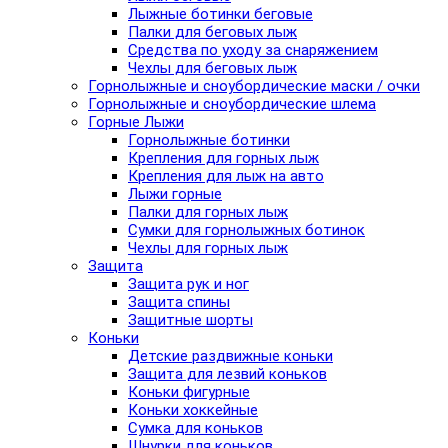
Лыжные ботинки беговые
Палки для беговых лыж
Средства по уходу за снаряжением
Чехлы для беговых лыж
Горнолыжные и сноубордические маски / очки
Горнолыжные и сноубордические шлема
Горные Лыжи
Горнолыжные ботинки
Крепления для горных лыж
Крепления для лыж на авто
Лыжи горные
Палки для горных лыж
Сумки для горнолыжных ботинок
Чехлы для горных лыж
Защита
Защита рук и ног
Защита спины
Защитные шорты
Коньки
Детские раздвижные коньки
Защита для лезвий коньков
Коньки фигурные
Коньки хоккейные
Сумка для коньков
Шнурки для коньков