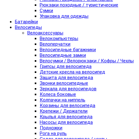
Рюкзаки походные / туристические
Сумки
Упаковка для одежды
Батарейки
Велосипеды
Велоаксессуары
Велокомпьютеры
Велоперчатки
Велосипедные багажники
Велосипедные замки
Велосумки / Велорюкзаки / Кофры / Чехлы
Грипсы для велосипеда
Детские кресла на велосипед
Защита для велосипеда
Звонки велосипедные
Зеркала для велосипедов
Колеса боковые
Колпачки на ниппель
Корзины для велосипеда
Крепежи / Держатели
Крылья для велосипеда
Насосы для велосипеда
Подножки
Рога на руль