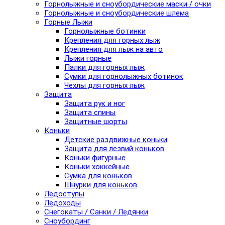
Горнолыжные и сноубордические маски / очки
Горнолыжные и сноубордические шлема
Горные Лыжи
Горнолыжные ботинки
Крепления для горных лыж
Крепления для лыж на авто
Лыжи горные
Палки для горных лыж
Сумки для горнолыжных ботинок
Чехлы для горных лыж
Защита
Защита рук и ног
Защита спины
Защитные шорты
Коньки
Детские раздвижные коньки
Защита для лезвий коньков
Коньки фигурные
Коньки хоккейные
Сумка для коньков
Шнурки для коньков
Ледоступы
Ледоходы
Снегокаты / Санки / Ледянки
Сноубординг