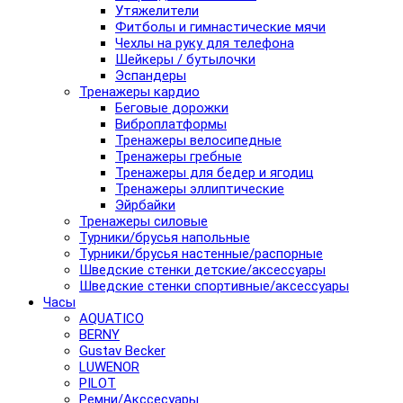
Утяжелители
Фитболы и гимнастические мячи
Чехлы на руку для телефона
Шейкеры / бутылочки
Эспандеры
Тренажеры кардио
Беговые дорожки
Виброплатформы
Тренажеры велосипедные
Тренажеры гребные
Тренажеры для бедер и ягодиц
Тренажеры эллиптические
Эйрбайки
Тренажеры силовые
Турники/брусья напольные
Турники/брусья настенные/распорные
Шведские стенки детские/аксессуары
Шведские стенки спортивные/аксессуары
Часы
AQUATICO
BERNY
Gustav Becker
LUWENOR
PILOT
Pемни/Акссесуары