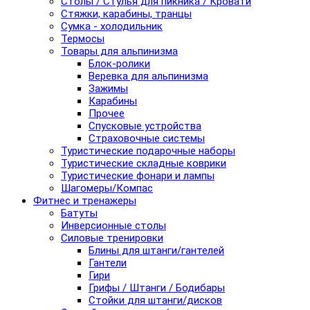
Столы / Стулья для пикника / Кровати
Стяжки, карабины, транцы
Сумка - холодильник
Термосы
Товары для альпинизма
Блок-ролики
Веревка для альпинизма
Зажимы
Карабины
Прочее
Спусковые устройства
Страховочные системы
Туристические подарочные наборы
Туристические складные коврики
Туристические фонари и лампы
Шагомеры/Компас
Фитнес и тренажеры
Батуты
Инверсионные столы
Силовые тренировки
Блины для штанги/гантелей
Гантели
Гири
Грифы / Штанги / Бодибары
Стойки для штанги/дисков