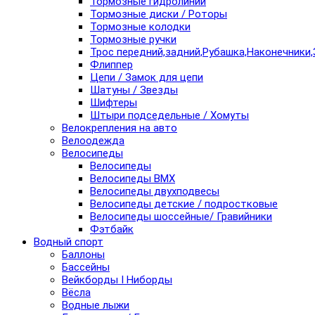
Тормозные гидролинии
Тормозные диски / Роторы
Тормозные колодки
Тормозные ручки
Трос передний,задний,Рубашка,Наконечники,
Флиппер
Цепи / Замок для цепи
Шатуны / Звезды
Шифтеры
Штыри подседельные / Хомуты
Велокрепления на авто
Велоодежда
Велосипеды
Велосипеды
Велосипеды BMX
Велосипеды двухподвесы
Велосипеды детские / подростковые
Велосипеды шоссейные/ Гравийники
Фэтбайк
Водный спорт
Баллоны
Бассейны
Вейкборды I Ниборды
Вёсла
Водные лыжи