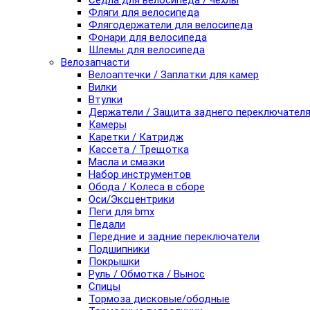
Седла для велосипеда / чехлы
Фляги для велосипеда
Флягодержатели для велосипеда
Фонари для велосипеда
Шлемы для велосипеда
Велозапчасти
Велоаптечки / Заплатки для камер
Вилки
Втулки
Держатели / Защита заднего переключател
Камеры
Каретки / Катридж
Кассета / Трещотка
Масла и смазки
Набор инструментов
Обода / Колеса в сборе
Оси/Эксцентрики
Пеги для bmx
Педали
Передние и задние переключатели
Подшипники
Покрышки
Руль / Обмотка / Вынос
Спицы
Тормоза дисковые/ободные