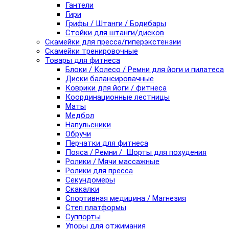
Гантели
Гири
Грифы / Штанги / Бодибары
Стойки для штанги/дисков
Скамейки для пресса/гиперэкстензии
Скамейки тренировочные
Товары для фитнеса
Блоки / Колесо / Ремни для йоги и пилатеса
Диски балансировачные
Коврики для йоги / фитнеса
Координационные лестницы
Маты
Медбол
Напульсники
Обручи
Перчатки для фитнеса
Пояса / Ремни / Шорты для похудения
Ролики / Мячи массажные
Ролики для пресса
Секундомеры
Скакалки
Спортивная медицина / Магнезия
Степ платформы
Суппорты
Упоры для отжимания