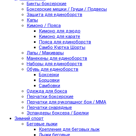
Бинты боксерские
Боксерские мешки / Груши / Подвесы
Защита для единоборств
Капы
Кимоно / Пояса
Кимоно для дзюдо
Кимоно для карате
Пояса для единоборств
Самбо Куртка Шорты
Лапы / Макивары
Манекены для единоборств
Наборы для единоборств
Обувь для единоборств
Боксерки
Борцовки
Самбовки
Одежда для бокса
Перчатки боксерские
Перчатки для рукопашног боя / ММА
Перчатки снарядные
Эспандеры боксера / Брелки
Зимний спорт
Беговые лыжи
Крепления для беговых лыж
Лыжи беговые