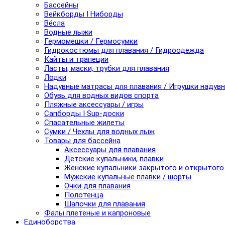
Бассейны
Вейкборды I Ниборды
Вёсла
Водные лыжи
Гермомешки / Гермосумки
Гидрокостюмы для плавания / Гидроодежда
Кайты и трапеции
Ласты, маски, трубки для плавания
Лодки
Надувные матрасы для плавания / Игрушки надув
Обувь для водных видов спорта
Пляжные аксессуары / игры
Сапборды I Sup-доски
Спасательные жилеты
Сумки / Чехлы для водных лыж
Товары для бассейна
Аксессуары для плавания
Детские купальники, плавки
Женские купальники закрытого и открытого
Мужские купальные плавки / шорты
Очки для плавания
Полотенца
Шапочки для плавания
Фалы плетеные и капроновые
Единоборства