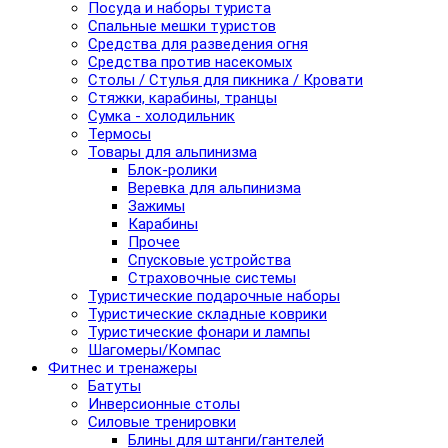
Посуда и наборы туриста
Спальные мешки туристов
Средства для разведения огня
Средства против насекомых
Столы / Стулья для пикника / Кровати
Стяжки, карабины, транцы
Сумка - холодильник
Термосы
Товары для альпинизма
Блок-ролики
Веревка для альпинизма
Зажимы
Карабины
Прочее
Спусковые устройства
Страховочные системы
Туристические подарочные наборы
Туристические складные коврики
Туристические фонари и лампы
Шагомеры/Компас
Фитнес и тренажеры
Батуты
Инверсионные столы
Силовые тренировки
Блины для штанги/гантелей