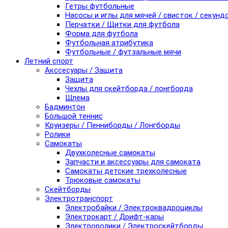
Гетры футбольные
Насосы и иглы для мячей / свисток / секунд
Перчатки / Щитки для футбола
Форма для футбола
Футбольная атрибутика
Футбольные / футзальные мячи
Летний спорт
Акссесуары / Защита
Защита
Чехлы для скейтборда / лонгборда
Шлема
Бадминтон
Большой теннис
Круизеры / Пенниборды / Лонгборды
Ролики
Самокаты
Двухколесные самокаты
Запчасти и аксессуары для самоката
Самокаты детские трехколесные
Трюковые самокаты
Скейтборды
Электротранспорт
Электробайки / Электроквадроциклы
Электрокарт / Дрифт-кары
Электроролики / Электроскейтборды