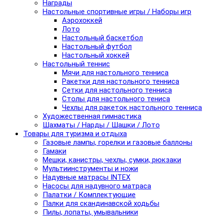
Награды
Настольные спортивные игры / Наборы игр
Аэрохоккей
Лото
Настольный баскетбол
Настольный футбол
Настольный хоккей
Настольный теннис
Мячи для настольного тенниса
Ракетки для настольного тенниса
Сетки для настольного тенниса
Столы для настольного тениса
Чехлы для ракеток настольного тенниса
Художественная гимнастика
Шахматы / Нарды / Шашки / Лото
Товары для туризма и отдыха
Газовые лампы, горелки и газовые баллоны
Гамаки
Мешки, канистры, чехлы, сумки, рюкзаки
Мультиинструменты и ножи
Надувные матрасы INTEX
Насосы для надувного матраса
Палатки / Комплектующие
Палки для скандинавской ходьбы
Пилы, лопаты, умывальники