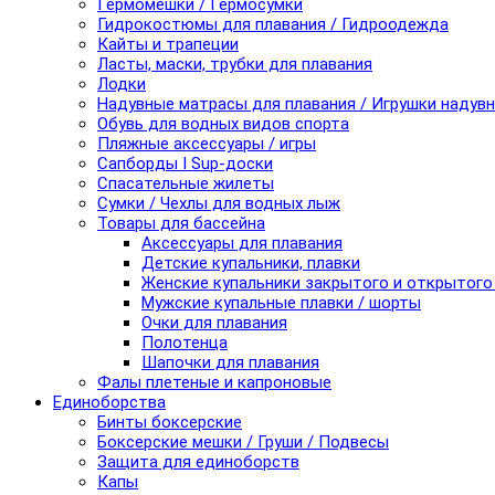
Гермомешки / Гермосумки
Гидрокостюмы для плавания / Гидроодежда
Кайты и трапеции
Ласты, маски, трубки для плавания
Лодки
Надувные матрасы для плавания / Игрушки надув
Обувь для водных видов спорта
Пляжные аксессуары / игры
Сапборды I Sup-доски
Спасательные жилеты
Сумки / Чехлы для водных лыж
Товары для бассейна
Аксессуары для плавания
Детские купальники, плавки
Женские купальники закрытого и открытого
Мужские купальные плавки / шорты
Очки для плавания
Полотенца
Шапочки для плавания
Фалы плетеные и капроновые
Единоборства
Бинты боксерские
Боксерские мешки / Груши / Подвесы
Защита для единоборств
Капы