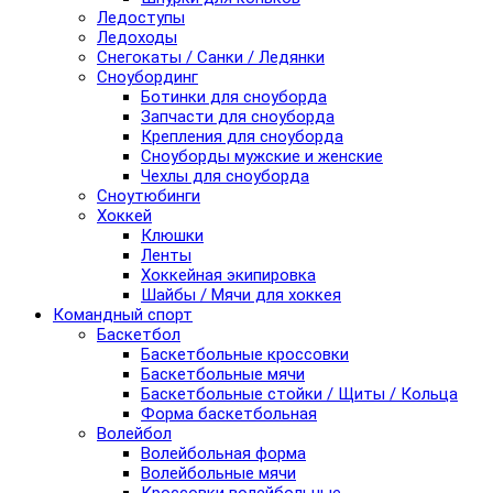
Ледоступы
Ледоходы
Снегокаты / Санки / Ледянки
Сноубординг
Ботинки для сноуборда
Запчасти для сноуборда
Крепления для сноуборда
Сноуборды мужские и женские
Чехлы для сноуборда
Сноутюбинги
Хоккей
Клюшки
Ленты
Хоккейная экипировка
Шайбы / Мячи для хоккея
Командный спорт
Баскетбол
Баскетбольные кроссовки
Баскетбольные мячи
Баскетбольные стойки / Щиты / Кольца
Форма баскетбольная
Волейбол
Волейбольная форма
Волейбольные мячи