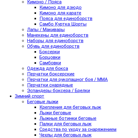
Кимоно / Пояса
Кимоно для дзюдо
Кимоно для карате
Пояса для единоборств
Самбо Куртка Шорты
Лапы / Макивары
Манекены для единоборств
Наборы для единоборств
Обувь для единоборств
Боксерки
Борцовки
Самбовки
Одежда для бокса
Перчатки боксерские
Перчатки для рукопашног боя / ММА
Перчатки снарядные
Эспандеры боксера / Брелки
Зимний спорт
Беговые лыжи
Крепления для беговых лыж
Лыжи беговые
Лыжные ботинки беговые
Палки для беговых лыж
Средства по уходу за снаряжением
Чехлы для беговых лыж