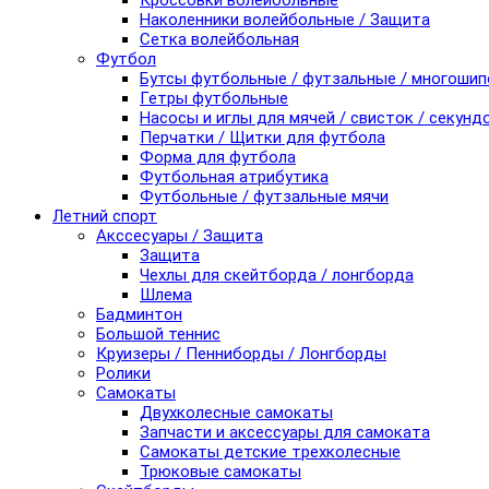
Кроссовки волейбольные
Наколенники волейбольные / Защита
Сетка волейбольная
Футбол
Бутсы футбольные / футзальные / многоши
Гетры футбольные
Насосы и иглы для мячей / свисток / секунд
Перчатки / Щитки для футбола
Форма для футбола
Футбольная атрибутика
Футбольные / футзальные мячи
Летний спорт
Акссесуары / Защита
Защита
Чехлы для скейтборда / лонгборда
Шлема
Бадминтон
Большой теннис
Круизеры / Пенниборды / Лонгборды
Ролики
Самокаты
Двухколесные самокаты
Запчасти и аксессуары для самоката
Самокаты детские трехколесные
Трюковые самокаты