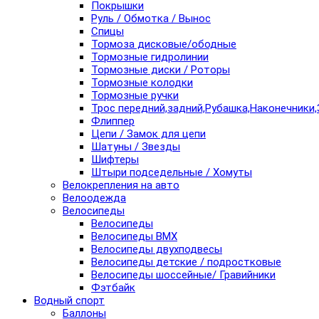
Покрышки
Руль / Обмотка / Вынос
Спицы
Тормоза дисковые/ободные
Тормозные гидролинии
Тормозные диски / Роторы
Тормозные колодки
Тормозные ручки
Трос передний,задний,Рубашка,Наконечники,
Флиппер
Цепи / Замок для цепи
Шатуны / Звезды
Шифтеры
Штыри подседельные / Хомуты
Велокрепления на авто
Велоодежда
Велосипеды
Велосипеды
Велосипеды BMX
Велосипеды двухподвесы
Велосипеды детские / подростковые
Велосипеды шоссейные/ Гравийники
Фэтбайк
Водный спорт
Баллоны