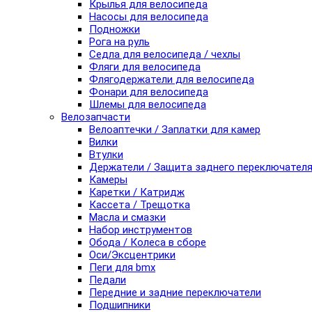
Крылья для велосипеда
Насосы для велосипеда
Подножки
Рога на руль
Седла для велосипеда / чехлы
Фляги для велосипеда
Флягодержатели для велосипеда
Фонари для велосипеда
Шлемы для велосипеда
Велозапчасти
Велоаптечки / Заплатки для камер
Вилки
Втулки
Держатели / Защита заднего переключател
Камеры
Каретки / Катридж
Кассета / Трещотка
Масла и смазки
Набор инструментов
Обода / Колеса в сборе
Оси/Эксцентрики
Пеги для bmx
Педали
Передние и задние переключатели
Подшипники