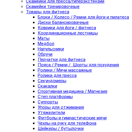
Скамейки для пресса/гиперэкстензии
Скамейки тренировочные
Товары для фитнеса
Блоки / Колесо / Ремни для йоги и пилатеса
Диски балансировачные
Коврики для йоги / фитнеса
Координационные лестницы
Маты
Медбол
Напульсники
Обручи
Перчатки для фитнеса
Пояса / Ремни / Шорты для похудения
Ролики / Мячи массажные
Ролики для пресса
Секундомеры
Скакалки
Спортивная медицина / Магнезия
Степ платформы
Суппорты
Упоры для отжимания
Утяжелители
Фитболы и гимнастические мячи
Чехлы на руку для телефона
Шейкеры / бутылочки