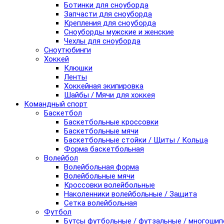
Ботинки для сноуборда
Запчасти для сноуборда
Крепления для сноуборда
Сноуборды мужские и женские
Чехлы для сноуборда
Сноутюбинги
Хоккей
Клюшки
Ленты
Хоккейная экипировка
Шайбы / Мячи для хоккея
Командный спорт
Баскетбол
Баскетбольные кроссовки
Баскетбольные мячи
Баскетбольные стойки / Щиты / Кольца
Форма баскетбольная
Волейбол
Волейбольная форма
Волейбольные мячи
Кроссовки волейбольные
Наколенники волейбольные / Защита
Сетка волейбольная
Футбол
Бутсы футбольные / футзальные / многоши