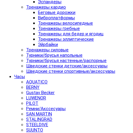
Эспандеры
Тренажеры кардио
Беговые дорожки
Виброплатформы
Тренажеры велосипедные
Тренажеры гребные
Тренажеры для бедер и ягодиц
Тренажеры эллиптические
Эйрбайки
Тренажеры силовые
Турники/брусья напольные
Турники/брусья настенные/распорные
Шведские стенки детские/аксессуары
Шведские стенки спортивные/аксессуары
Часы
AQUATICO
BERNY
Gustav Becker
LUWENOR
PILOT
Pемни/Акссесуары
SAN MARTIN
STALINGRAD
STEELDIVE
SUUNTO