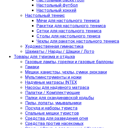
Настольный баскетбол
Настольный футбол
Настольный хоккей
Настольный теннис
Мячи для настольного тенниса
Ракетки для настольного тенниса
Сетки для настольного тенниса
Столы для настольного тениса
Чехлы для ракеток настольного тенниса
Художественная гимнастика
Шахматы / Нарды / Шашки / Лото
Товары для туризма и отдыха
Газовые лампы, горелки и газовые баллоны
Гамаки
Мешки, канистры, чехлы, сумки, рюкзаки
Мультиинструменты и ножи
Надувные матрасы INTEX
Насосы для надувного матраса
Палатки / Комплектующие
Палки для скандинавской ходьбы
Пилы, лопаты, умывальники
Посуда и наборы туриста
Спальные мешки туристов
Средства для разведения огня
Средства против насекомых