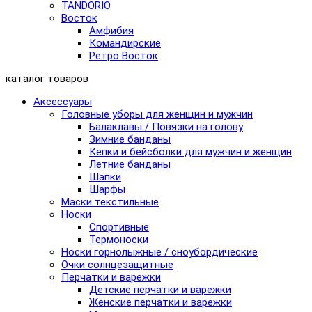
TANDORIO
Восток
Амфибия
Командирские
Ретро Восток
каталог товаров
Аксессуары
Головные уборы для женщин и мужчин
Балаклавы / Повязки на голову
Зимние банданы
Кепки и бейсболки для мужчин и женщин
Летние банданы
Шапки
Шарфы
Маски текстильные
Носки
Спортивные
Термоноски
Носки горнолыжные / сноубордические
Очки солнцезащитные
Перчатки и варежки
Детские перчатки и варежки
Женские перчатки и варежки