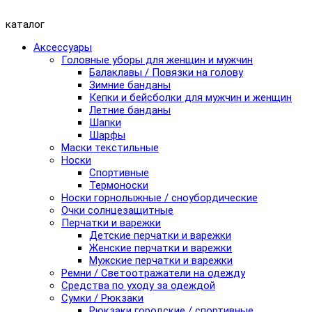
каталог
Аксессуары
Головные уборы для женщин и мужчин
Балаклавы / Повязки на голову
Зимние банданы
Кепки и бейсболки для мужчин и женщин
Летние банданы
Шапки
Шарфы
Маски текстильные
Носки
Спортивные
Термоноски
Носки горнолыжные / сноубордические
Очки солнцезащитные
Перчатки и варежки
Детские перчатки и варежки
Женские перчатки и варежки
Мужские перчатки и варежки
Ремни / Светоотражатели на одежду
Средства по уходу за одеждой
Сумки / Рюкзаки
Рюкзаки городские / спортивные