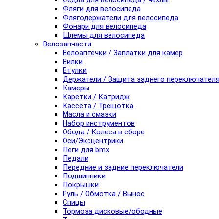
Седла для велосипеда / чехлы
Фляги для велосипеда
Флягодержатели для велосипеда
Фонари для велосипеда
Шлемы для велосипеда
Велозапчасти
Велоаптечки / Заплатки для камер
Вилки
Втулки
Держатели / Защита заднего переключател
Камеры
Каретки / Катридж
Кассета / Трещотка
Масла и смазки
Набор инструментов
Обода / Колеса в сборе
Оси/Эксцентрики
Пеги для bmx
Педали
Передние и задние переключатели
Подшипники
Покрышки
Руль / Обмотка / Вынос
Спицы
Тормоза дисковые/ободные