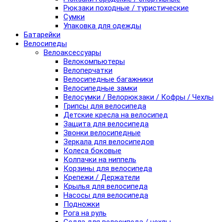
Рюкзаки походные / туристические
Сумки
Упаковка для одежды
Батарейки
Велосипеды
Велоаксессуары
Велокомпьютеры
Велоперчатки
Велосипедные багажники
Велосипедные замки
Велосумки / Велорюкзаки / Кофры / Чехлы
Грипсы для велосипеда
Детские кресла на велосипед
Защита для велосипеда
Звонки велосипедные
Зеркала для велосипедов
Колеса боковые
Колпачки на ниппель
Корзины для велосипеда
Крепежи / Держатели
Крылья для велосипеда
Насосы для велосипеда
Подножки
Рога на руль