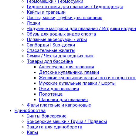
Гермомешки / Гермосумки
Гидрокостюмы для плавания / Гидроодежда
Кайты и трапеции
Ласты, маски, трубки для плавания
Лодки
Надувные матрасы для плавания / Игрушки надув
Обувь для водных видов спорта
Пляжные аксессуары / игры
Сапборды I Sup-доски
Спасательные жилеты
Сумки / Чехлы для водных лыж
Товары для бассейна
Аксессуары для плавания
Детские купальники, плавки
Женские купальники закрытого и открытого
Мужские купальные плавки / шорты
Очки для плавания
Полотенца
Шапочки для плавания
Фалы плетеные и капроновые
Единоборства
Бинты боксерские
Боксерские мешки / Груши / Подвесы
Защита для единоборств
Капы