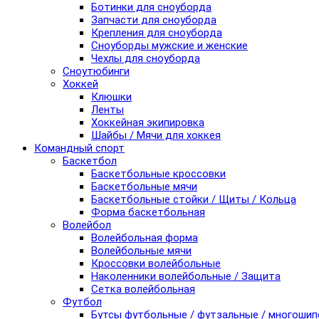
Ботинки для сноуборда
Запчасти для сноуборда
Крепления для сноуборда
Сноуборды мужские и женские
Чехлы для сноуборда
Сноутюбинги
Хоккей
Клюшки
Ленты
Хоккейная экипировка
Шайбы / Мячи для хоккея
Командный спорт
Баскетбол
Баскетбольные кроссовки
Баскетбольные мячи
Баскетбольные стойки / Щиты / Кольца
Форма баскетбольная
Волейбол
Волейбольная форма
Волейбольные мячи
Кроссовки волейбольные
Наколенники волейбольные / Защита
Сетка волейбольная
Футбол
Бутсы футбольные / футзальные / многоши