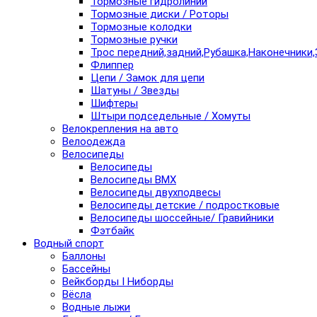
Тормозные гидролинии
Тормозные диски / Роторы
Тормозные колодки
Тормозные ручки
Трос передний,задний,Рубашка,Наконечники,
Флиппер
Цепи / Замок для цепи
Шатуны / Звезды
Шифтеры
Штыри подседельные / Хомуты
Велокрепления на авто
Велоодежда
Велосипеды
Велосипеды
Велосипеды BMX
Велосипеды двухподвесы
Велосипеды детские / подростковые
Велосипеды шоссейные/ Гравийники
Фэтбайк
Водный спорт
Баллоны
Бассейны
Вейкборды I Ниборды
Вёсла
Водные лыжи