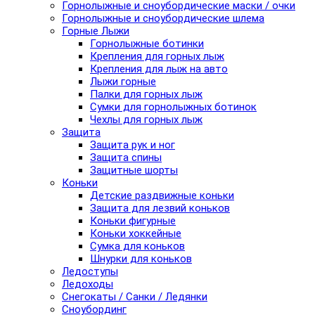
Горнолыжные и сноубордические маски / очки
Горнолыжные и сноубордические шлема
Горные Лыжи
Горнолыжные ботинки
Крепления для горных лыж
Крепления для лыж на авто
Лыжи горные
Палки для горных лыж
Сумки для горнолыжных ботинок
Чехлы для горных лыж
Защита
Защита рук и ног
Защита спины
Защитные шорты
Коньки
Детские раздвижные коньки
Защита для лезвий коньков
Коньки фигурные
Коньки хоккейные
Сумка для коньков
Шнурки для коньков
Ледоступы
Ледоходы
Снегокаты / Санки / Ледянки
Сноубординг