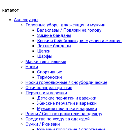
каталог
Аксессуары
Головные уборы для женщин и мужчин
Балаклавы / Повязки на голову
Зимние банданы
Кепки и бейсболки для мужчин и женщин
Летние банданы
Шапки
Шарфы
Маски текстильные
Носки
Спортивные
Термоноски
Носки горнолыжные / сноубордические
Очки солнцезащитные
Перчатки и варежки
Детские перчатки и варежки
Женские перчатки и варежки
Мужские перчатки и варежки
Ремни / Светоотражатели на одежду
Средства по уходу за одеждой
Сумки / Рюкзаки
Рюкзаки городские / спортивные