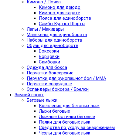
Кимоно / Пояса
Кимоно для дзюдо
Кимоно для карате
Пояса для единоборств
Самбо Куртка Шорты
Лапы / Макивары
Манекены для единоборств
Наборы для единоборств
Обувь для единоборств
Боксерки
Борцовки
Самбовки
Одежда для бокса
Перчатки боксерские
Перчатки для рукопашног боя / ММА
Перчатки снарядные
Эспандеры боксера / Брелки
Зимний спорт
Беговые лыжи
Крепления для беговых лыж
Лыжи беговые
Лыжные ботинки беговые
Палки для беговых лыж
Средства по уходу за снаряжением
Чехлы для беговых лыж