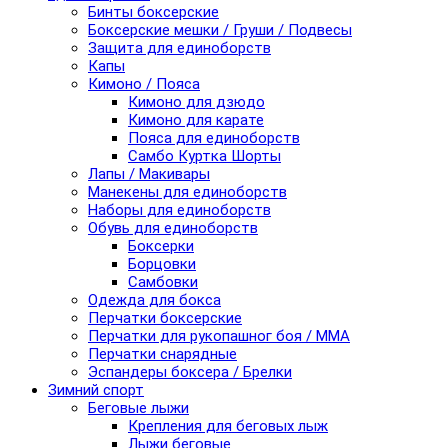
Бинты боксерские
Боксерские мешки / Груши / Подвесы
Защита для единоборств
Капы
Кимоно / Пояса
Кимоно для дзюдо
Кимоно для карате
Пояса для единоборств
Самбо Куртка Шорты
Лапы / Макивары
Манекены для единоборств
Наборы для единоборств
Обувь для единоборств
Боксерки
Борцовки
Самбовки
Одежда для бокса
Перчатки боксерские
Перчатки для рукопашног боя / ММА
Перчатки снарядные
Эспандеры боксера / Брелки
Зимний спорт
Беговые лыжи
Крепления для беговых лыж
Лыжи беговые