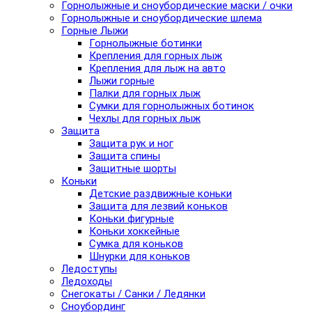
Горнолыжные и сноубордические маски / очки
Горнолыжные и сноубордические шлема
Горные Лыжи
Горнолыжные ботинки
Крепления для горных лыж
Крепления для лыж на авто
Лыжи горные
Палки для горных лыж
Сумки для горнолыжных ботинок
Чехлы для горных лыж
Защита
Защита рук и ног
Защита спины
Защитные шорты
Коньки
Детские раздвижные коньки
Защита для лезвий коньков
Коньки фигурные
Коньки хоккейные
Сумка для коньков
Шнурки для коньков
Ледоступы
Ледоходы
Снегокаты / Санки / Ледянки
Сноубординг