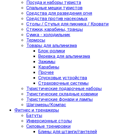
Посуда и наборы туриста
Спальные мешки туристов
Средства для разведения огня
Средства против насекомых
Столы / Стулья для пикника / Кровати
Стяжки, карабины, транцы
Сумка - холодильник
Термосы
Товары для альпинизма
Блок-ролики
Веревка для альпинизма
Зажимы
Карабины
Прочее
Спусковые устройства
Страховочные системы
Туристические подарочные наборы
Туристические складные коврики
Туристические фонари и лампы
Шагомеры/Компас
Фитнес и тренажеры
Батуты
Инверсионные столы
Силовые тренировки
Блины для штанги/гантелей