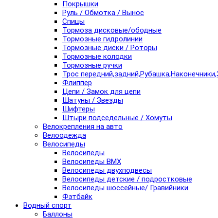
Покрышки
Руль / Обмотка / Вынос
Спицы
Тормоза дисковые/ободные
Тормозные гидролинии
Тормозные диски / Роторы
Тормозные колодки
Тормозные ручки
Трос передний,задний,Рубашка,Наконечники,
Флиппер
Цепи / Замок для цепи
Шатуны / Звезды
Шифтеры
Штыри подседельные / Хомуты
Велокрепления на авто
Велоодежда
Велосипеды
Велосипеды
Велосипеды BMX
Велосипеды двухподвесы
Велосипеды детские / подростковые
Велосипеды шоссейные/ Гравийники
Фэтбайк
Водный спорт
Баллоны