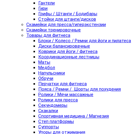
Гантели
Гири
Грифы / Штанги / Бодибары
Стойки для штанги/дисков
Скамейки для пресса/гиперэкстензии
Скамейки тренировочные
Товары для фитнеса
Блоки / Колесо / Ремни для йоги и пилатеса
Диски балансировачные
Коврики для йоги / фитнеса
Координационные лестницы
Маты
Медбол
Напульсники
Обручи
Перчатки для фитнеса
Пояса / Ремни / Шорты для похудения
Ролики / Мячи массажные
Ролики для пресса
Секундомеры
Скакалки
Спортивная медицина / Магнезия
Степ платформы
Суппорты
Упоры для отжимания