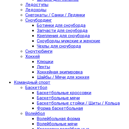
Ледоступы
Ледоходы
Снегокаты / Санки / Ледянки
Сноубординг
Ботинки для сноуборда
Запчасти для сноуборда
Крепления для сноуборда
Сноуборды мужские и женские
Чехлы для сноуборда
Сноутюбинги
Хоккей
Клюшки
Ленты
Хоккейная экипировка
Шайбы / Мячи для хоккея
Командный спорт
Баскетбол
Баскетбольные кроссовки
Баскетбольные мячи
Баскетбольные стойки / Щиты / Кольца
Форма баскетбольная
Волейбол
Волейбольная форма
Волейбольные мячи