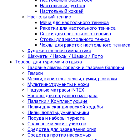
Настольный баскетбол
Настольный футбол
Настольный хоккей
Настольный теннис
Мячи для настольного тенниса
Ракетки для настольного тенниса
Сетки для настольного тенниса
Столы для настольного тениса
Чехлы для ракеток настольного тенниса
Художественная гимнастика
Шахматы / Нарды / Шашки / Лото
Товары для туризма и отдыха
Газовые лампы, горелки и газовые баллоны
Гамаки
Мешки, канистры, чехлы, сумки, рюкзаки
Мультиинструменты и ножи
Надувные матрасы INTEX
Насосы для надувного матраса
Палатки / Комплектующие
Палки для скандинавской ходьбы
Пилы, лопаты, умывальники
Посуда и наборы туриста
Спальные мешки туристов
Средства для разведения огня
Средства против насекомых