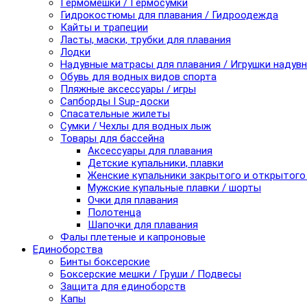
Гермомешки / Гермосумки
Гидрокостюмы для плавания / Гидроодежда
Кайты и трапеции
Ласты, маски, трубки для плавания
Лодки
Надувные матрасы для плавания / Игрушки надув
Обувь для водных видов спорта
Пляжные аксессуары / игры
Сапборды I Sup-доски
Спасательные жилеты
Сумки / Чехлы для водных лыж
Товары для бассейна
Аксессуары для плавания
Детские купальники, плавки
Женские купальники закрытого и открытого
Мужские купальные плавки / шорты
Очки для плавания
Полотенца
Шапочки для плавания
Фалы плетеные и капроновые
Единоборства
Бинты боксерские
Боксерские мешки / Груши / Подвесы
Защита для единоборств
Капы