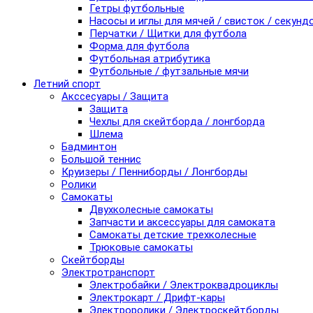
Гетры футбольные
Насосы и иглы для мячей / свисток / секунд
Перчатки / Щитки для футбола
Форма для футбола
Футбольная атрибутика
Футбольные / футзальные мячи
Летний спорт
Акссесуары / Защита
Защита
Чехлы для скейтборда / лонгборда
Шлема
Бадминтон
Большой теннис
Круизеры / Пенниборды / Лонгборды
Ролики
Самокаты
Двухколесные самокаты
Запчасти и аксессуары для самоката
Самокаты детские трехколесные
Трюковые самокаты
Скейтборды
Электротранспорт
Электробайки / Электроквадроциклы
Электрокарт / Дрифт-кары
Электроролики / Электроскейтборды