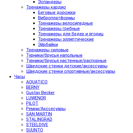
Эспандеры
Тренажеры кардио
Беговые дорожки
Виброплатформы
Тренажеры велосипедные
Тренажеры гребные
Тренажеры для бедер и ягодиц
Тренажеры эллиптические
Эйрбайки
Тренажеры силовые
Турники/брусья напольные
Турники/брусья настенные/распорные
Шведские стенки детские/аксессуары
Шведские стенки спортивные/аксессуары
Часы
AQUATICO
BERNY
Gustav Becker
LUWENOR
PILOT
Pемни/Акссесуары
SAN MARTIN
STALINGRAD
STEELDIVE
SUUNTO