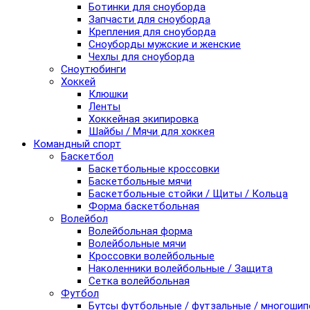
Ботинки для сноуборда
Запчасти для сноуборда
Крепления для сноуборда
Сноуборды мужские и женские
Чехлы для сноуборда
Сноутюбинги
Хоккей
Клюшки
Ленты
Хоккейная экипировка
Шайбы / Мячи для хоккея
Командный спорт
Баскетбол
Баскетбольные кроссовки
Баскетбольные мячи
Баскетбольные стойки / Щиты / Кольца
Форма баскетбольная
Волейбол
Волейбольная форма
Волейбольные мячи
Кроссовки волейбольные
Наколенники волейбольные / Защита
Сетка волейбольная
Футбол
Бутсы футбольные / футзальные / многоши