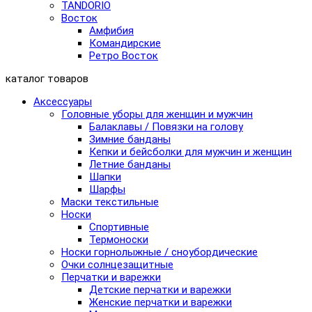
TANDORIO
Восток
Амфибия
Командирские
Ретро Восток
каталог товаров
Аксессуары
Головные уборы для женщин и мужчин
Балаклавы / Повязки на голову
Зимние банданы
Кепки и бейсболки для мужчин и женщин
Летние банданы
Шапки
Шарфы
Маски текстильные
Носки
Спортивные
Термоноски
Носки горнолыжные / сноубордические
Очки солнцезащитные
Перчатки и варежки
Детские перчатки и варежки
Женские перчатки и варежки