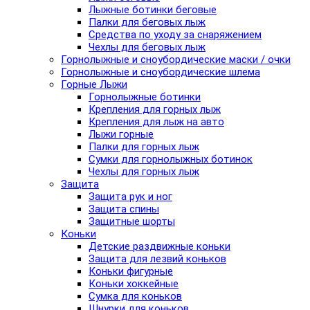
Лыжные ботинки беговые
Палки для беговых лыж
Средства по уходу за снаряжением
Чехлы для беговых лыж
Горнолыжные и сноубордические маски / очки
Горнолыжные и сноубордические шлема
Горные Лыжи
Горнолыжные ботинки
Крепления для горных лыж
Крепления для лыж на авто
Лыжи горные
Палки для горных лыж
Сумки для горнолыжных ботинок
Чехлы для горных лыж
Защита
Защита рук и ног
Защита спины
Защитные шорты
Коньки
Детские раздвижные коньки
Защита для лезвий коньков
Коньки фигурные
Коньки хоккейные
Сумка для коньков
Шнурки для коньков