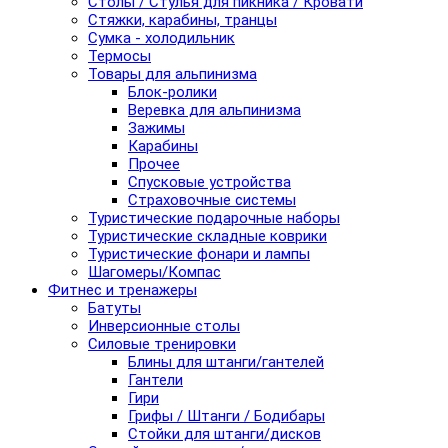
Столы / Стулья для пикника / Кровати
Стяжки, карабины, транцы
Сумка - холодильник
Термосы
Товары для альпинизма
Блок-ролики
Веревка для альпинизма
Зажимы
Карабины
Прочее
Спусковые устройства
Страховочные системы
Туристические подарочные наборы
Туристические складные коврики
Туристические фонари и лампы
Шагомеры/Компас
Фитнес и тренажеры
Батуты
Инверсионные столы
Силовые тренировки
Блины для штанги/гантелей
Гантели
Гири
Грифы / Штанги / Бодибары
Стойки для штанги/дисков