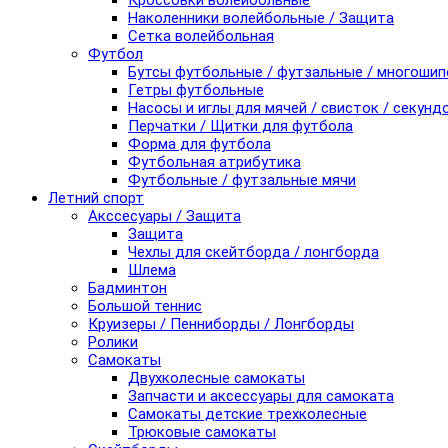
Кроссовки волейбольные
Наколенники волейбольные / Защита
Сетка волейбольная
Футбол
Бутсы футбольные / футзальные / многоши
Гетры футбольные
Насосы и иглы для мячей / свисток / секунд
Перчатки / Щитки для футбола
Форма для футбола
Футбольная атрибутика
Футбольные / футзальные мячи
Летний спорт
Акссесуары / Защита
Защита
Чехлы для скейтборда / лонгборда
Шлема
Бадминтон
Большой теннис
Круизеры / Пенниборды / Лонгборды
Ролики
Самокаты
Двухколесные самокаты
Запчасти и аксессуары для самоката
Самокаты детские трехколесные
Трюковые самокаты