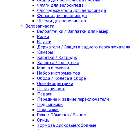
Седла для велосипеда / чехлы
Фляги для велосипеда
Флягодержатели для велосипеда
Фонари для велосипеда
Шлемы для велосипеда
Велозапчасти
Велоаптечки / Заплатки для камер
Вилки
Втулки
Держатели / Защита заднего переключател
Камеры
Каретки / Катридж
Кассета / Трещотка
Масла и смазки
Набор инструментов
Обода / Колеса в сборе
Оси/Эксцентрики
Пеги для bmx
Педали
Передние и задние переключатели
Подшипники
Покрышки
Руль / Обмотка / Вынос
Спицы
Тормоза дисковые/ободные