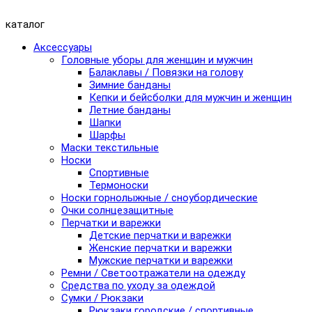
каталог
Аксессуары
Головные уборы для женщин и мужчин
Балаклавы / Повязки на голову
Зимние банданы
Кепки и бейсболки для мужчин и женщин
Летние банданы
Шапки
Шарфы
Маски текстильные
Носки
Спортивные
Термоноски
Носки горнолыжные / сноубордические
Очки солнцезащитные
Перчатки и варежки
Детские перчатки и варежки
Женские перчатки и варежки
Мужские перчатки и варежки
Ремни / Светоотражатели на одежду
Средства по уходу за одеждой
Сумки / Рюкзаки
Рюкзаки городские / спортивные