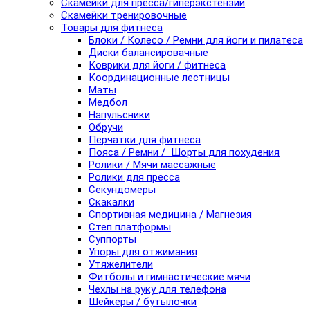
Скамейки для пресса/гиперэкстензии
Скамейки тренировочные
Товары для фитнеса
Блоки / Колесо / Ремни для йоги и пилатеса
Диски балансировачные
Коврики для йоги / фитнеса
Координационные лестницы
Маты
Медбол
Напульсники
Обручи
Перчатки для фитнеса
Пояса / Ремни / Шорты для похудения
Ролики / Мячи массажные
Ролики для пресса
Секундомеры
Скакалки
Спортивная медицина / Магнезия
Степ платформы
Суппорты
Упоры для отжимания
Утяжелители
Фитболы и гимнастические мячи
Чехлы на руку для телефона
Шейкеры / бутылочки