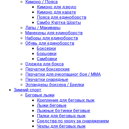
Кимоно / Пояса
Кимоно для дзюдо
Кимоно для карате
Пояса для единоборств
Самбо Куртка Шорты
Лапы / Макивары
Манекены для единоборств
Наборы для единоборств
Обувь для единоборств
Боксерки
Борцовки
Самбовки
Одежда для бокса
Перчатки боксерские
Перчатки для рукопашног боя / ММА
Перчатки снарядные
Эспандеры боксера / Брелки
Зимний спорт
Беговые лыжи
Крепления для беговых лыж
Лыжи беговые
Лыжные ботинки беговые
Палки для беговых лыж
Средства по уходу за снаряжением
Чехлы для беговых лыж