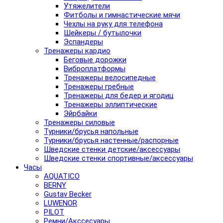
Утяжелители
Фитболы и гимнастические мячи
Чехлы на руку для телефона
Шейкеры / бутылочки
Эспандеры
Тренажеры кардио
Беговые дорожки
Виброплатформы
Тренажеры велосипедные
Тренажеры гребные
Тренажеры для бедер и ягодиц
Тренажеры эллиптические
Эйрбайки
Тренажеры силовые
Турники/брусья напольные
Турники/брусья настенные/распорные
Шведские стенки детские/аксессуары
Шведские стенки спортивные/аксессуары
Часы
AQUATICO
BERNY
Gustav Becker
LUWENOR
PILOT
Pемни/Акссесуары