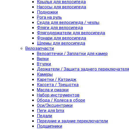
Крылья для велосипеда
Насосы для велосипеда
Подножки
Рога на руль
Седла для велосипеда / чехлы
Фляги для велосипеда
Флягодержатели для велосипеда
Фонари для велосипеда
Шлемы для велосипеда
Велозапчасти
Велоаптечки / Заплатки для камер
Вилки
Втулки
Держатели / Защита заднего переключател
Камеры
Каретки / Катридж
Кассета / Трещотка
Масла и смазки
Набор инструментов
Обода / Колеса в сборе
Оси/Эксцентрики
Пеги для bmx
Педали
Передние и задние переключатели
Подшипники