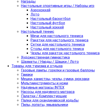
Награды
Настольные спортивные игры / Наборы игр
Аэрохоккей
Лото
Настольный баскетбол
Настольный футбол
Настольный хоккей
Настольный теннис
Мячи для настольного тенниса
Ракетки для настольного тенниса
Сетки для настольного тенниса
Столы для настольного тениса
Чехлы для ракеток настольного тенниса
Художественная гимнастика
Шахматы / Нарды / Шашки / Лото
Товары для туризма и отдыха
Газовые лампы, горелки и газовые баллоны
Гамаки
Мешки, канистры, чехлы, сумки, рюкзаки
Мультиинструменты и ножи
Надувные матрасы INTEX
Насосы для надувного матраса
Палатки / Комплектующие
Палки для скандинавской ходьбы
Пилы, лопаты, умывальники