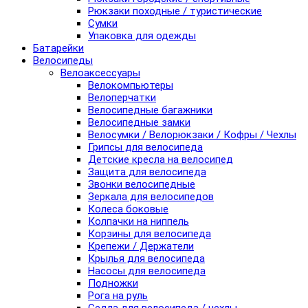
Рюкзаки походные / туристические
Сумки
Упаковка для одежды
Батарейки
Велосипеды
Велоаксессуары
Велокомпьютеры
Велоперчатки
Велосипедные багажники
Велосипедные замки
Велосумки / Велорюкзаки / Кофры / Чехлы
Грипсы для велосипеда
Детские кресла на велосипед
Защита для велосипеда
Звонки велосипедные
Зеркала для велосипедов
Колеса боковые
Колпачки на ниппель
Корзины для велосипеда
Крепежи / Держатели
Крылья для велосипеда
Насосы для велосипеда
Подножки
Рога на руль