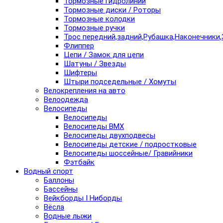
Тормозные гидролинии
Тормозные диски / Роторы
Тормозные колодки
Тормозные ручки
Трос передний,задний,Рубашка,Наконечники,
Флиппер
Цепи / Замок для цепи
Шатуны / Звезды
Шифтеры
Штыри подседельные / Хомуты
Велокрепления на авто
Велоодежда
Велосипеды
Велосипеды
Велосипеды BMX
Велосипеды двухподвесы
Велосипеды детские / подростковые
Велосипеды шоссейные/ Гравийники
Фэтбайк
Водный спорт
Баллоны
Бассейны
Вейкборды I Ниборды
Вёсла
Водные лыжи