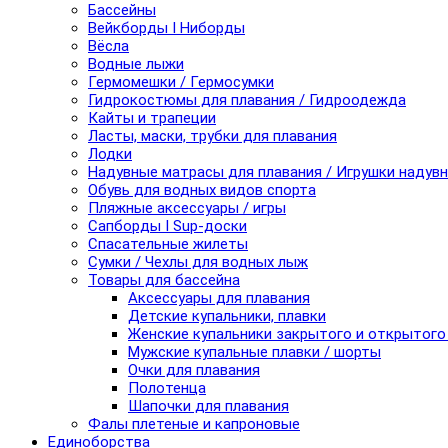
Бассейны
Вейкборды I Ниборды
Вёсла
Водные лыжи
Гермомешки / Гермосумки
Гидрокостюмы для плавания / Гидроодежда
Кайты и трапеции
Ласты, маски, трубки для плавания
Лодки
Надувные матрасы для плавания / Игрушки надув
Обувь для водных видов спорта
Пляжные аксессуары / игры
Сапборды I Sup-доски
Спасательные жилеты
Сумки / Чехлы для водных лыж
Товары для бассейна
Аксессуары для плавания
Детские купальники, плавки
Женские купальники закрытого и открытого
Мужские купальные плавки / шорты
Очки для плавания
Полотенца
Шапочки для плавания
Фалы плетеные и капроновые
Единоборства