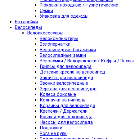
Рюкзаки походные / туристические
Сумки
Упаковка для одежды
Батарейки
Велосипеды
Велоаксессуары
Велокомпьютеры
Велоперчатки
Велосипедные багажники
Велосипедные замки
Велосумки / Велорюкзаки / Кофры / Чехлы
Грипсы для велосипеда
Детские кресла на велосипед
Защита для велосипеда
Звонки велосипедные
Зеркала для велосипедов
Колеса боковые
Колпачки на ниппель
Корзины для велосипеда
Крепежи / Держатели
Крылья для велосипеда
Насосы для велосипеда
Подножки
Рога на руль