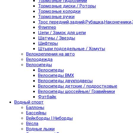
Тормозные гидролинии
Тормозные диски / Роторы
Тормозные колодки
Тормозные ручки
Трос передний,задний,Рубашка,Наконечники,
Флиппер
Цепи / Замок для цепи
Шатуны / Звезды
Шифтеры
Штыри подседельные / Хомуты
Велокрепления на авто
Велоодежда
Велосипеды
Велосипеды
Велосипеды BMX
Велосипеды двухподвесы
Велосипеды детские / подростковые
Велосипеды шоссейные/ Гравийники
Фэтбайк
Водный спорт
Баллоны
Бассейны
Вейкборды I Ниборды
Вёсла
Водные лыжи