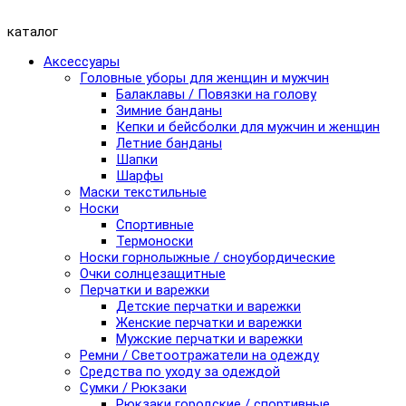
каталог
Аксессуары
Головные уборы для женщин и мужчин
Балаклавы / Повязки на голову
Зимние банданы
Кепки и бейсболки для мужчин и женщин
Летние банданы
Шапки
Шарфы
Маски текстильные
Носки
Спортивные
Термоноски
Носки горнолыжные / сноубордические
Очки солнцезащитные
Перчатки и варежки
Детские перчатки и варежки
Женские перчатки и варежки
Мужские перчатки и варежки
Ремни / Светоотражатели на одежду
Средства по уходу за одеждой
Сумки / Рюкзаки
Рюкзаки городские / спортивные