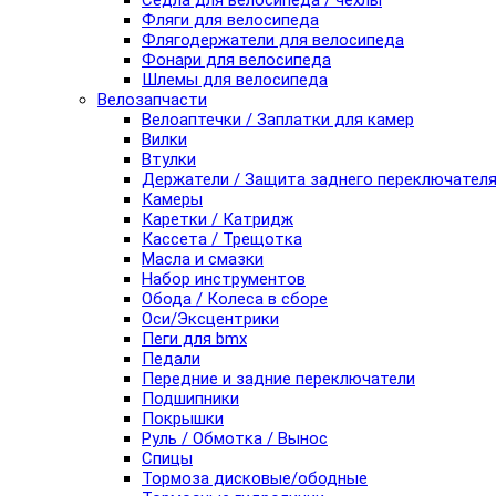
Седла для велосипеда / чехлы
Фляги для велосипеда
Флягодержатели для велосипеда
Фонари для велосипеда
Шлемы для велосипеда
Велозапчасти
Велоаптечки / Заплатки для камер
Вилки
Втулки
Держатели / Защита заднего переключател
Камеры
Каретки / Катридж
Кассета / Трещотка
Масла и смазки
Набор инструментов
Обода / Колеса в сборе
Оси/Эксцентрики
Пеги для bmx
Педали
Передние и задние переключатели
Подшипники
Покрышки
Руль / Обмотка / Вынос
Спицы
Тормоза дисковые/ободные