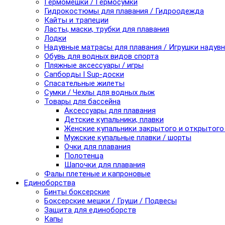
Гермомешки / Гермосумки
Гидрокостюмы для плавания / Гидроодежда
Кайты и трапеции
Ласты, маски, трубки для плавания
Лодки
Надувные матрасы для плавания / Игрушки надув
Обувь для водных видов спорта
Пляжные аксессуары / игры
Сапборды I Sup-доски
Спасательные жилеты
Сумки / Чехлы для водных лыж
Товары для бассейна
Аксессуары для плавания
Детские купальники, плавки
Женские купальники закрытого и открытого
Мужские купальные плавки / шорты
Очки для плавания
Полотенца
Шапочки для плавания
Фалы плетеные и капроновые
Единоборства
Бинты боксерские
Боксерские мешки / Груши / Подвесы
Защита для единоборств
Капы