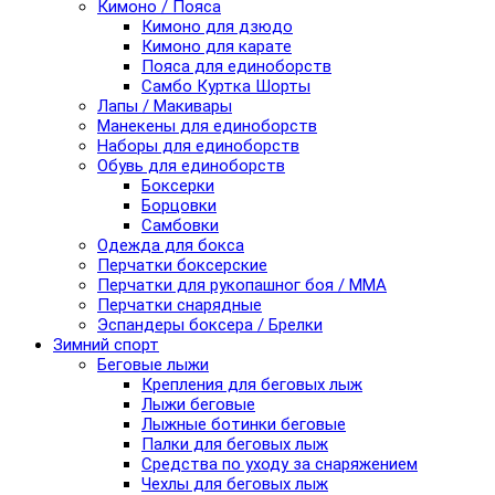
Кимоно / Пояса
Кимоно для дзюдо
Кимоно для карате
Пояса для единоборств
Самбо Куртка Шорты
Лапы / Макивары
Манекены для единоборств
Наборы для единоборств
Обувь для единоборств
Боксерки
Борцовки
Самбовки
Одежда для бокса
Перчатки боксерские
Перчатки для рукопашног боя / ММА
Перчатки снарядные
Эспандеры боксера / Брелки
Зимний спорт
Беговые лыжи
Крепления для беговых лыж
Лыжи беговые
Лыжные ботинки беговые
Палки для беговых лыж
Средства по уходу за снаряжением
Чехлы для беговых лыж