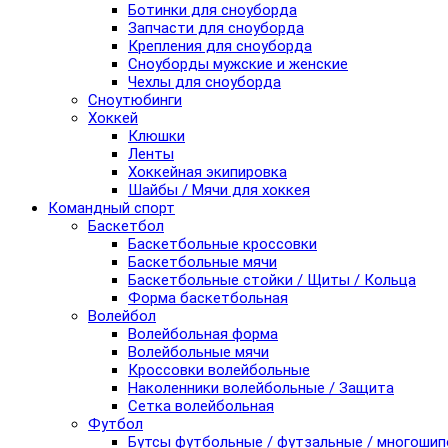
Ботинки для сноуборда
Запчасти для сноуборда
Крепления для сноуборда
Сноуборды мужские и женские
Чехлы для сноуборда
Сноутюбинги
Хоккей
Клюшки
Ленты
Хоккейная экипировка
Шайбы / Мячи для хоккея
Командный спорт
Баскетбол
Баскетбольные кроссовки
Баскетбольные мячи
Баскетбольные стойки / Щиты / Кольца
Форма баскетбольная
Волейбол
Волейбольная форма
Волейбольные мячи
Кроссовки волейбольные
Наколенники волейбольные / Защита
Сетка волейбольная
Футбол
Бутсы футбольные / футзальные / многоши