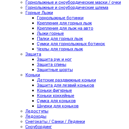
Горнолыжные и сноубордические маски / очки
Горнолыжные и сноубордические шлема
Горные Лыжи
Горнолыжные ботинки
Крепления для горных лыж
Крепления для лыж на авто
Лыжи горные
Палки для горных лыж
Сумки для горнолыжных ботинок
Чехлы для горных лыж
Защита
Защита рук и ног
Защита спины
Защитные шорты
Коньки
Детские раздвижные коньки
Защита для лезвий коньков
Коньки фигурные
Коньки хоккейные
Сумка для коньков
Шнурки для коньков
Ледоступы
Ледоходы
Снегокаты / Санки / Ледянки
Сноубординг