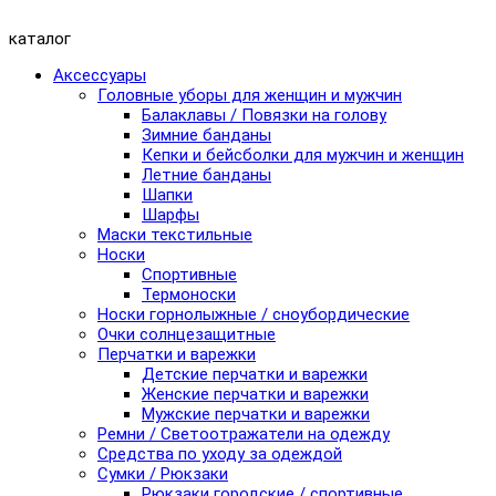
каталог
Аксессуары
Головные уборы для женщин и мужчин
Балаклавы / Повязки на голову
Зимние банданы
Кепки и бейсболки для мужчин и женщин
Летние банданы
Шапки
Шарфы
Маски текстильные
Носки
Спортивные
Термоноски
Носки горнолыжные / сноубордические
Очки солнцезащитные
Перчатки и варежки
Детские перчатки и варежки
Женские перчатки и варежки
Мужские перчатки и варежки
Ремни / Светоотражатели на одежду
Средства по уходу за одеждой
Сумки / Рюкзаки
Рюкзаки городские / спортивные