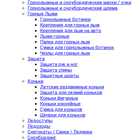
Горнолыжные и сноубордические маски / очки
Горнолыжные и сноубордические шлема
Горные Лыжи
Горнолыжные ботинки
Крепления для горных лыж
Крепления для лыж на авто
Лыжи горные
Палки для горных лыж
Сумки для горнолыжных ботинок
Чехлы для горных лыж
Защита
Защита рук и ног
Защита спины
Защитные шорты
Коньки
Детские раздвижные коньки
Защита для лезвий коньков
Коньки фигурные
Коньки хоккейные
Сумка для коньков
Шнурки для коньков
Ледоступы
Ледоходы
Снегокаты / Санки / Ледянки
Сноубординг