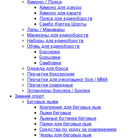
Кимоно / Пояса
Кимоно для дзюдо
Кимоно для карате
Пояса для единоборств
Самбо Куртка Шорты
Лапы / Макивары
Манекены для единоборств
Наборы для единоборств
Обувь для единоборств
Боксерки
Борцовки
Самбовки
Одежда для бокса
Перчатки боксерские
Перчатки для рукопашног боя / ММА
Перчатки снарядные
Эспандеры боксера / Брелки
Зимний спорт
Беговые лыжи
Крепления для беговых лыж
Лыжи беговые
Лыжные ботинки беговые
Палки для беговых лыж
Средства по уходу за снаряжением
Чехлы для беговых лыж