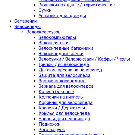
Рюкзаки походные / туристические
Сумки
Упаковка для одежды
Батарейки
Велосипеды
Велоаксессуары
Велокомпьютеры
Велоперчатки
Велосипедные багажники
Велосипедные замки
Велосумки / Велорюкзаки / Кофры / Чехлы
Грипсы для велосипеда
Детские кресла на велосипед
Защита для велосипеда
Звонки велосипедные
Зеркала для велосипедов
Колеса боковые
Колпачки на ниппель
Корзины для велосипеда
Крепежи / Держатели
Крылья для велосипеда
Насосы для велосипеда
Подножки
Рога на руль