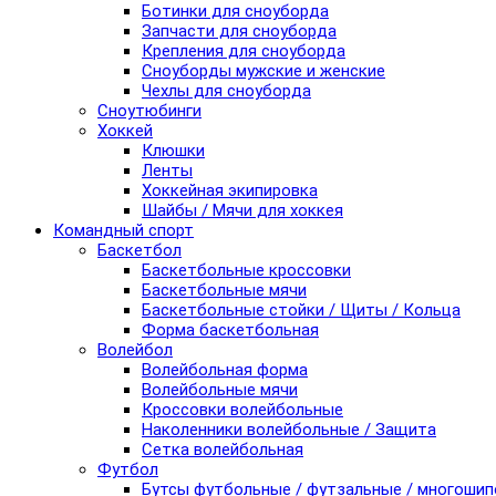
Ботинки для сноуборда
Запчасти для сноуборда
Крепления для сноуборда
Сноуборды мужские и женские
Чехлы для сноуборда
Сноутюбинги
Хоккей
Клюшки
Ленты
Хоккейная экипировка
Шайбы / Мячи для хоккея
Командный спорт
Баскетбол
Баскетбольные кроссовки
Баскетбольные мячи
Баскетбольные стойки / Щиты / Кольца
Форма баскетбольная
Волейбол
Волейбольная форма
Волейбольные мячи
Кроссовки волейбольные
Наколенники волейбольные / Защита
Сетка волейбольная
Футбол
Бутсы футбольные / футзальные / многоши