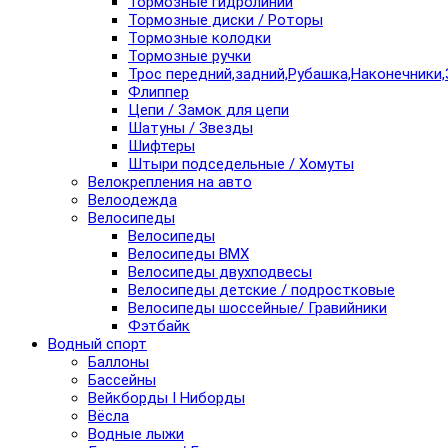
Тормозные гидролинии
Тормозные диски / Роторы
Тормозные колодки
Тормозные ручки
Трос передний,задний,Рубашка,Наконечники,
Флиппер
Цепи / Замок для цепи
Шатуны / Звезды
Шифтеры
Штыри подседельные / Хомуты
Велокрепления на авто
Велоодежда
Велосипеды
Велосипеды
Велосипеды BMX
Велосипеды двухподвесы
Велосипеды детские / подростковые
Велосипеды шоссейные/ Гравийники
Фэтбайк
Водный спорт
Баллоны
Бассейны
Вейкборды I Ниборды
Вёсла
Водные лыжи