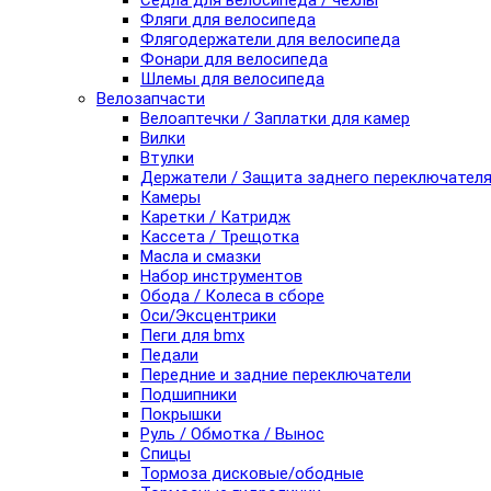
Седла для велосипеда / чехлы
Фляги для велосипеда
Флягодержатели для велосипеда
Фонари для велосипеда
Шлемы для велосипеда
Велозапчасти
Велоаптечки / Заплатки для камер
Вилки
Втулки
Держатели / Защита заднего переключател
Камеры
Каретки / Катридж
Кассета / Трещотка
Масла и смазки
Набор инструментов
Обода / Колеса в сборе
Оси/Эксцентрики
Пеги для bmx
Педали
Передние и задние переключатели
Подшипники
Покрышки
Руль / Обмотка / Вынос
Спицы
Тормоза дисковые/ободные