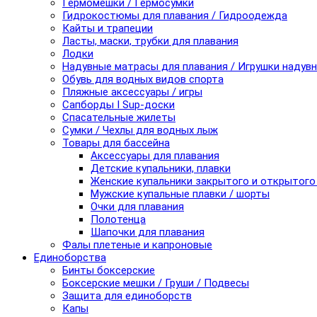
Гермомешки / Гермосумки
Гидрокостюмы для плавания / Гидроодежда
Кайты и трапеции
Ласты, маски, трубки для плавания
Лодки
Надувные матрасы для плавания / Игрушки надув
Обувь для водных видов спорта
Пляжные аксессуары / игры
Сапборды I Sup-доски
Спасательные жилеты
Сумки / Чехлы для водных лыж
Товары для бассейна
Аксессуары для плавания
Детские купальники, плавки
Женские купальники закрытого и открытого
Мужские купальные плавки / шорты
Очки для плавания
Полотенца
Шапочки для плавания
Фалы плетеные и капроновые
Единоборства
Бинты боксерские
Боксерские мешки / Груши / Подвесы
Защита для единоборств
Капы