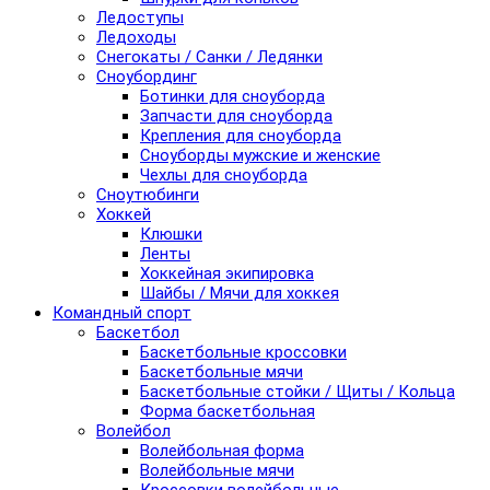
Ледоступы
Ледоходы
Снегокаты / Санки / Ледянки
Сноубординг
Ботинки для сноуборда
Запчасти для сноуборда
Крепления для сноуборда
Сноуборды мужские и женские
Чехлы для сноуборда
Сноутюбинги
Хоккей
Клюшки
Ленты
Хоккейная экипировка
Шайбы / Мячи для хоккея
Командный спорт
Баскетбол
Баскетбольные кроссовки
Баскетбольные мячи
Баскетбольные стойки / Щиты / Кольца
Форма баскетбольная
Волейбол
Волейбольная форма
Волейбольные мячи