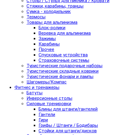
Столы / Стулья для пикника / Кровати
Стяжки, карабины, транцы
Сумка - холодильник
Термосы
Товары для альпинизма
Блок-ролики
Веревка для альпинизма
Зажимы
Карабины
Прочее
Спусковые устройства
Страховочные системы
Туристические подарочные наборы
Туристические складные коврики
Туристические фонари и лампы
Шагомеры/Компас
Фитнес и тренажеры
Батуты
Инверсионные столы
Силовые тренировки
Блины для штанги/гантелей
Гантели
Гири
Грифы / Штанги / Бодибары
Стойки для штанги/дисков