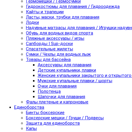
Гермомешки / Гермосумки
Гидрокостюмы для плавания / Гидроодежда
Кайты и трапеции
Ласты, маски, трубки для плавания
Лодки
Надувные матрасы для плавания / Игрушки надув
Обувь для водных видов спорта
Пляжные аксессуары / игры
Сапборды I Sup-доски
Спасательные жилеты
Сумки / Чехлы для водных лыж
Товары для бассейна
Аксессуары для плавания
Детские купальники, плавки
Женские купальники закрытого и открытого
Мужские купальные плавки / шорты
Очки для плавания
Полотенца
Шапочки для плавания
Фалы плетеные и капроновые
Единоборства
Бинты боксерские
Боксерские мешки / Груши / Подвесы
Защита для единоборств
Капы