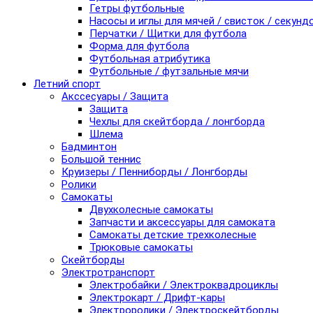
Гетры футбольные
Насосы и иглы для мячей / свисток / секунд
Перчатки / Щитки для футбола
Форма для футбола
Футбольная атрибутика
Футбольные / футзальные мячи
Летний спорт
Акссесуары / Защита
Защита
Чехлы для скейтборда / лонгборда
Шлема
Бадминтон
Большой теннис
Круизеры / Пенниборды / Лонгборды
Ролики
Самокаты
Двухколесные самокаты
Запчасти и аксессуары для самоката
Самокаты детские трехколесные
Трюковые самокаты
Скейтборды
Электротранспорт
Электробайки / Электроквадроциклы
Электрокарт / Дрифт-кары
Электроролики / Электроскейтборды