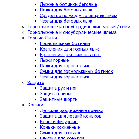
Лыжные ботинки беговые
Палки для беговых лыж
Средства по уходу за снаряжением
Чехлы для беговых лыж
Горнолыжные и сноубордические маски / очки
Горнолыжные и сноубордические шлема
Горные Лыжи
Горнолыжные ботинки
Крепления для горных лыж
Крепления для лыж на авто
Лыжи горные
Палки для горных лыж
Сумки для горнолыжных ботинок
Чехлы для горных лыж
Защита
Защита рук и ног
Защита спины
Защитные шорты
Коньки
Детские раздвижные коньки
Защита для лезвий коньков
Коньки фигурные
Коньки хоккейные
Сумка для коньков
Шнурки для коньков