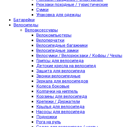
Рюкзаки походные / туристические
Сумки
Упаковка для одежды
Батарейки
Велосипеды
Велоаксессуары
Велокомпьютеры
Велоперчатки
Велосипедные багажники
Велосипедные замки
Велосумки / Велорюкзаки / Кофры / Чехлы
Грипсы для велосипеда
Детские кресла на велосипед
Защита для велосипеда
Звонки велосипедные
Зеркала для велосипедов
Колеса боковые
Колпачки на ниппель
Корзины для велосипеда
Крепежи / Держатели
Крылья для велосипеда
Насосы для велосипеда
Подножки
Рога на руль