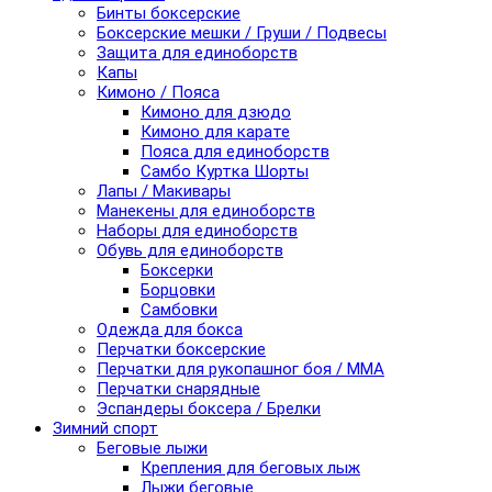
Бинты боксерские
Боксерские мешки / Груши / Подвесы
Защита для единоборств
Капы
Кимоно / Пояса
Кимоно для дзюдо
Кимоно для карате
Пояса для единоборств
Самбо Куртка Шорты
Лапы / Макивары
Манекены для единоборств
Наборы для единоборств
Обувь для единоборств
Боксерки
Борцовки
Самбовки
Одежда для бокса
Перчатки боксерские
Перчатки для рукопашног боя / ММА
Перчатки снарядные
Эспандеры боксера / Брелки
Зимний спорт
Беговые лыжи
Крепления для беговых лыж
Лыжи беговые