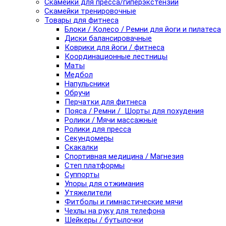
Скамейки для пресса/гиперэкстензии
Скамейки тренировочные
Товары для фитнеса
Блоки / Колесо / Ремни для йоги и пилатеса
Диски балансировачные
Коврики для йоги / фитнеса
Координационные лестницы
Маты
Медбол
Напульсники
Обручи
Перчатки для фитнеса
Пояса / Ремни / Шорты для похудения
Ролики / Мячи массажные
Ролики для пресса
Секундомеры
Скакалки
Спортивная медицина / Магнезия
Степ платформы
Суппорты
Упоры для отжимания
Утяжелители
Фитболы и гимнастические мячи
Чехлы на руку для телефона
Шейкеры / бутылочки