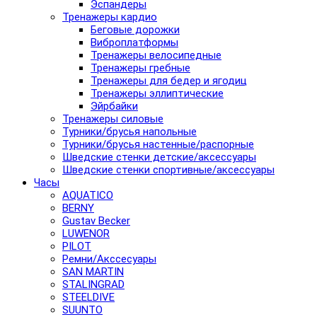
Эспандеры
Тренажеры кардио
Беговые дорожки
Виброплатформы
Тренажеры велосипедные
Тренажеры гребные
Тренажеры для бедер и ягодиц
Тренажеры эллиптические
Эйрбайки
Тренажеры силовые
Турники/брусья напольные
Турники/брусья настенные/распорные
Шведские стенки детские/аксессуары
Шведские стенки спортивные/аксессуары
Часы
AQUATICO
BERNY
Gustav Becker
LUWENOR
PILOT
Pемни/Акссесуары
SAN MARTIN
STALINGRAD
STEELDIVE
SUUNTO