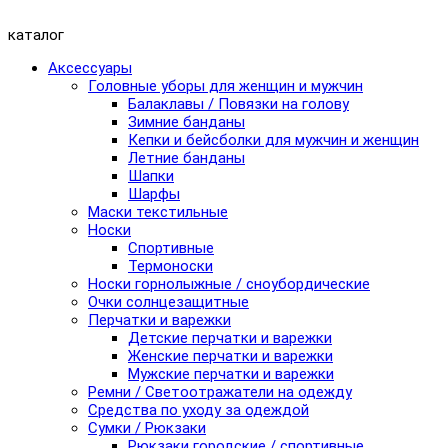
каталог
Аксессуары
Головные уборы для женщин и мужчин
Балаклавы / Повязки на голову
Зимние банданы
Кепки и бейсболки для мужчин и женщин
Летние банданы
Шапки
Шарфы
Маски текстильные
Носки
Спортивные
Термоноски
Носки горнолыжные / сноубордические
Очки солнцезащитные
Перчатки и варежки
Детские перчатки и варежки
Женские перчатки и варежки
Мужские перчатки и варежки
Ремни / Светоотражатели на одежду
Средства по уходу за одеждой
Сумки / Рюкзаки
Рюкзаки городские / спортивные