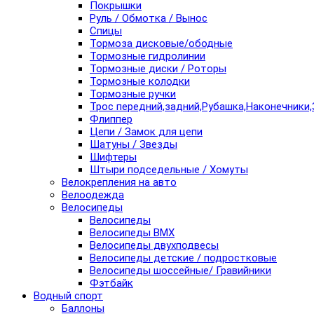
Покрышки
Руль / Обмотка / Вынос
Спицы
Тормоза дисковые/ободные
Тормозные гидролинии
Тормозные диски / Роторы
Тормозные колодки
Тормозные ручки
Трос передний,задний,Рубашка,Наконечники,
Флиппер
Цепи / Замок для цепи
Шатуны / Звезды
Шифтеры
Штыри подседельные / Хомуты
Велокрепления на авто
Велоодежда
Велосипеды
Велосипеды
Велосипеды BMX
Велосипеды двухподвесы
Велосипеды детские / подростковые
Велосипеды шоссейные/ Гравийники
Фэтбайк
Водный спорт
Баллоны