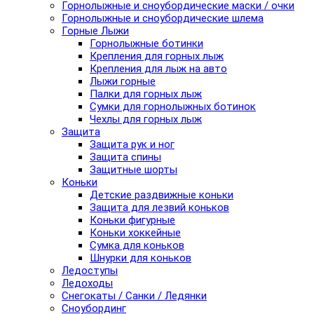
Горнолыжные и сноубордические маски / очки
Горнолыжные и сноубордические шлема
Горные Лыжи
Горнолыжные ботинки
Крепления для горных лыж
Крепления для лыж на авто
Лыжи горные
Палки для горных лыж
Сумки для горнолыжных ботинок
Чехлы для горных лыж
Защита
Защита рук и ног
Защита спины
Защитные шорты
Коньки
Детские раздвижные коньки
Защита для лезвий коньков
Коньки фигурные
Коньки хоккейные
Сумка для коньков
Шнурки для коньков
Ледоступы
Ледоходы
Снегокаты / Санки / Ледянки
Сноубординг