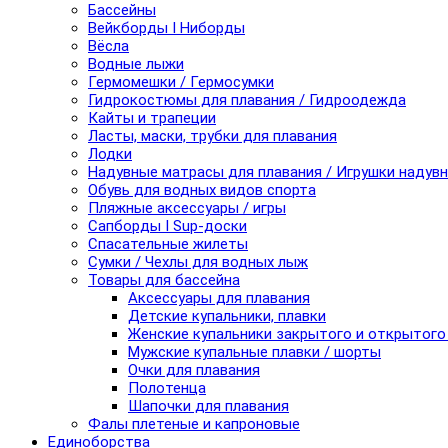
Бассейны
Вейкборды I Ниборды
Вёсла
Водные лыжи
Гермомешки / Гермосумки
Гидрокостюмы для плавания / Гидроодежда
Кайты и трапеции
Ласты, маски, трубки для плавания
Лодки
Надувные матрасы для плавания / Игрушки надув
Обувь для водных видов спорта
Пляжные аксессуары / игры
Сапборды I Sup-доски
Спасательные жилеты
Сумки / Чехлы для водных лыж
Товары для бассейна
Аксессуары для плавания
Детские купальники, плавки
Женские купальники закрытого и открытого
Мужские купальные плавки / шорты
Очки для плавания
Полотенца
Шапочки для плавания
Фалы плетеные и капроновые
Единоборства