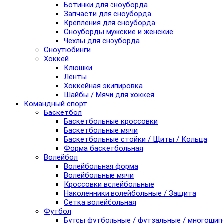
Ботинки для сноуборда
Запчасти для сноуборда
Крепления для сноуборда
Сноуборды мужские и женские
Чехлы для сноуборда
Сноутюбинги
Хоккей
Клюшки
Ленты
Хоккейная экипировка
Шайбы / Мячи для хоккея
Командный спорт
Баскетбол
Баскетбольные кроссовки
Баскетбольные мячи
Баскетбольные стойки / Щиты / Кольца
Форма баскетбольная
Волейбол
Волейбольная форма
Волейбольные мячи
Кроссовки волейбольные
Наколенники волейбольные / Защита
Сетка волейбольная
Футбол
Бутсы футбольные / футзальные / многоши