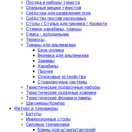
Посуда и наборы туриста
Спальные мешки туристов
Средства для разведения огня
Средства против насекомых
Столы / Стулья для пикника / Кровати
Стяжки, карабины, транцы
Сумка - холодильник
Термосы
Товары для альпинизма
Блок-ролики
Веревка для альпинизма
Зажимы
Карабины
Прочее
Спусковые устройства
Страховочные системы
Туристические подарочные наборы
Туристические складные коврики
Туристические фонари и лампы
Шагомеры/Компас
Фитнес и тренажеры
Батуты
Инверсионные столы
Силовые тренировки
Блины для штанги/гантелей