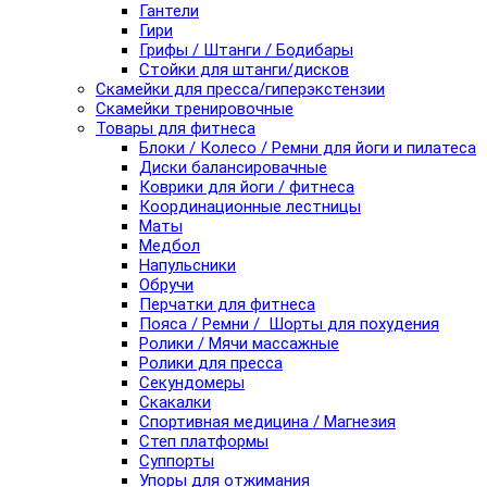
Гантели
Гири
Грифы / Штанги / Бодибары
Стойки для штанги/дисков
Скамейки для пресса/гиперэкстензии
Скамейки тренировочные
Товары для фитнеса
Блоки / Колесо / Ремни для йоги и пилатеса
Диски балансировачные
Коврики для йоги / фитнеса
Координационные лестницы
Маты
Медбол
Напульсники
Обручи
Перчатки для фитнеса
Пояса / Ремни / Шорты для похудения
Ролики / Мячи массажные
Ролики для пресса
Секундомеры
Скакалки
Спортивная медицина / Магнезия
Степ платформы
Суппорты
Упоры для отжимания