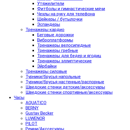
Утяжелители
Фитболы и гимнастические мячи
Чехлы на руку для телефона
Шейкеры / бутылочки
Эспандеры
Тренажеры кардио
Беговые дорожки
Виброплатформы
Тренажеры велосипедные
Тренажеры гребные
Тренажеры для бедер и ягодиц
Тренажеры эллиптические
Эйрбайки
Тренажеры силовые
Турники/брусья напольные
Турники/брусья настенные/распорные
Шведские стенки детские/аксессуары
Шведские стенки спортивные/аксессуары
Часы
AQUATICO
BERNY
Gustav Becker
LUWENOR
PILOT
Pемни/Акссесуары