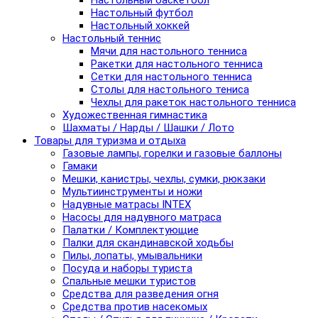
Настольный баскетбол
Настольный футбол
Настольный хоккей
Настольный теннис
Мячи для настольного тенниса
Ракетки для настольного тенниса
Сетки для настольного тенниса
Столы для настольного тениса
Чехлы для ракеток настольного тенниса
Художественная гимнастика
Шахматы / Нарды / Шашки / Лото
Товары для туризма и отдыха
Газовые лампы, горелки и газовые баллоны
Гамаки
Мешки, канистры, чехлы, сумки, рюкзаки
Мультиинструменты и ножи
Надувные матрасы INTEX
Насосы для надувного матраса
Палатки / Комплектующие
Палки для скандинавской ходьбы
Пилы, лопаты, умывальники
Посуда и наборы туриста
Спальные мешки туристов
Средства для разведения огня
Средства против насекомых