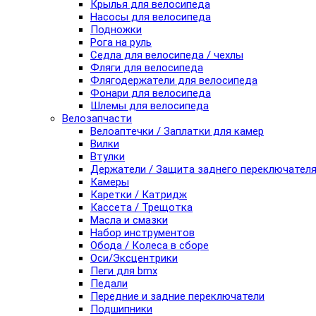
Крылья для велосипеда
Насосы для велосипеда
Подножки
Рога на руль
Седла для велосипеда / чехлы
Фляги для велосипеда
Флягодержатели для велосипеда
Фонари для велосипеда
Шлемы для велосипеда
Велозапчасти
Велоаптечки / Заплатки для камер
Вилки
Втулки
Держатели / Защита заднего переключател
Камеры
Каретки / Катридж
Кассета / Трещотка
Масла и смазки
Набор инструментов
Обода / Колеса в сборе
Оси/Эксцентрики
Пеги для bmx
Педали
Передние и задние переключатели
Подшипники