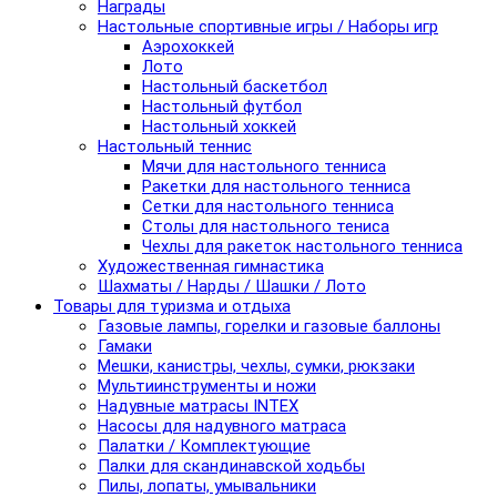
Награды
Настольные спортивные игры / Наборы игр
Аэрохоккей
Лото
Настольный баскетбол
Настольный футбол
Настольный хоккей
Настольный теннис
Мячи для настольного тенниса
Ракетки для настольного тенниса
Сетки для настольного тенниса
Столы для настольного тениса
Чехлы для ракеток настольного тенниса
Художественная гимнастика
Шахматы / Нарды / Шашки / Лото
Товары для туризма и отдыха
Газовые лампы, горелки и газовые баллоны
Гамаки
Мешки, канистры, чехлы, сумки, рюкзаки
Мультиинструменты и ножи
Надувные матрасы INTEX
Насосы для надувного матраса
Палатки / Комплектующие
Палки для скандинавской ходьбы
Пилы, лопаты, умывальники