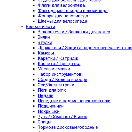
Седла для велосипеда / чехлы
Фляги для велосипеда
Флягодержатели для велосипеда
Фонари для велосипеда
Шлемы для велосипеда
Велозапчасти
Велоаптечки / Заплатки для камер
Вилки
Втулки
Держатели / Защита заднего переключател
Камеры
Каретки / Катридж
Кассета / Трещотка
Масла и смазки
Набор инструментов
Обода / Колеса в сборе
Оси/Эксцентрики
Пеги для bmx
Педали
Передние и задние переключатели
Подшипники
Покрышки
Руль / Обмотка / Вынос
Спицы
Тормоза дисковые/ободные