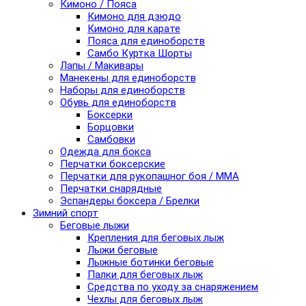
Кимоно / Пояса
Кимоно для дзюдо
Кимоно для карате
Пояса для единоборств
Самбо Куртка Шорты
Лапы / Макивары
Манекены для единоборств
Наборы для единоборств
Обувь для единоборств
Боксерки
Борцовки
Самбовки
Одежда для бокса
Перчатки боксерские
Перчатки для рукопашног боя / ММА
Перчатки снарядные
Эспандеры боксера / Брелки
Зимний спорт
Беговые лыжи
Крепления для беговых лыж
Лыжи беговые
Лыжные ботинки беговые
Палки для беговых лыж
Средства по уходу за снаряжением
Чехлы для беговых лыж