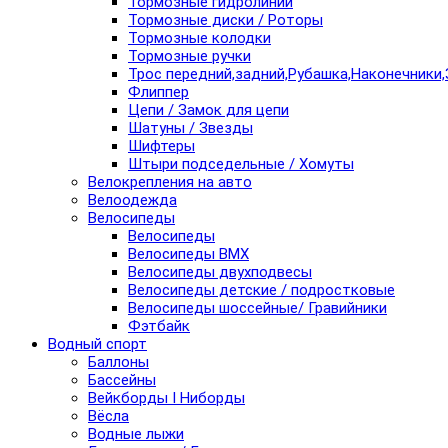
Тормозные гидролинии
Тормозные диски / Роторы
Тормозные колодки
Тормозные ручки
Трос передний,задний,Рубашка,Наконечники,
Флиппер
Цепи / Замок для цепи
Шатуны / Звезды
Шифтеры
Штыри подседельные / Хомуты
Велокрепления на авто
Велоодежда
Велосипеды
Велосипеды
Велосипеды BMX
Велосипеды двухподвесы
Велосипеды детские / подростковые
Велосипеды шоссейные/ Гравийники
Фэтбайк
Водный спорт
Баллоны
Бассейны
Вейкборды I Ниборды
Вёсла
Водные лыжи