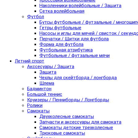
Кроссовки волейбольные
Наколенники волейбольные / Защита
Сетка волейбольная
Футбол
Бутсы футбольные / футзальные / многоши
Гетры футбольные
Насосы и иглы для мячей / свисток / секунд
Перчатки / Щитки для футбола
Форма для футбола
Футбольная атрибутика
Футбольные / футзальные мячи
Летний спорт
Акссесуары / Защита
Защита
Чехлы для скейтборда / лонгборда
Шлема
Бадминтон
Большой теннис
Круизеры / Пенниборды / Лонгборды
Ролики
Самокаты
Двухколесные самокаты
Запчасти и аксессуары для самоката
Самокаты детские трехколесные
Трюковые самокаты