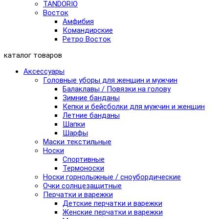
TANDORIO
Восток
Амфибия
Командирские
Ретро Восток
каталог товаров
Аксессуары
Головные уборы для женщин и мужчин
Балаклавы / Повязки на голову
Зимние банданы
Кепки и бейсболки для мужчин и женщин
Летние банданы
Шапки
Шарфы
Маски текстильные
Носки
Спортивные
Термоноски
Носки горнолыжные / сноубордические
Очки солнцезащитные
Перчатки и варежки
Детские перчатки и варежки
Женские перчатки и варежки