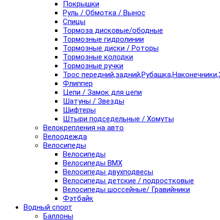
Покрышки
Руль / Обмотка / Вынос
Спицы
Тормоза дисковые/ободные
Тормозные гидролинии
Тормозные диски / Роторы
Тормозные колодки
Тормозные ручки
Трос передний,задний,Рубашка,Наконечники,
Флиппер
Цепи / Замок для цепи
Шатуны / Звезды
Шифтеры
Штыри подседельные / Хомуты
Велокрепления на авто
Велоодежда
Велосипеды
Велосипеды
Велосипеды BMX
Велосипеды двухподвесы
Велосипеды детские / подростковые
Велосипеды шоссейные/ Гравийники
Фэтбайк
Водный спорт
Баллоны