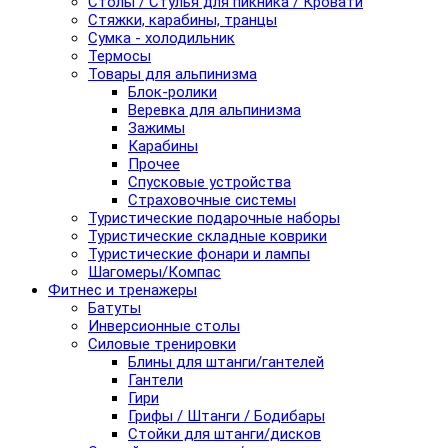
Столы / Стулья для пикника / Кровати
Стяжки, карабины, транцы
Сумка - холодильник
Термосы
Товары для альпинизма
Блок-ролики
Веревка для альпинизма
Зажимы
Карабины
Прочее
Спусковые устройства
Страховочные системы
Туристические подарочные наборы
Туристические складные коврики
Туристические фонари и лампы
Шагомеры/Компас
Фитнес и тренажеры
Батуты
Инверсионные столы
Силовые тренировки
Блины для штанги/гантелей
Гантели
Гири
Грифы / Штанги / Бодибары
Стойки для штанги/дисков