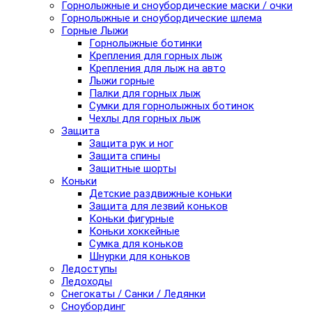
Горнолыжные и сноубордические маски / очки
Горнолыжные и сноубордические шлема
Горные Лыжи
Горнолыжные ботинки
Крепления для горных лыж
Крепления для лыж на авто
Лыжи горные
Палки для горных лыж
Сумки для горнолыжных ботинок
Чехлы для горных лыж
Защита
Защита рук и ног
Защита спины
Защитные шорты
Коньки
Детские раздвижные коньки
Защита для лезвий коньков
Коньки фигурные
Коньки хоккейные
Сумка для коньков
Шнурки для коньков
Ледоступы
Ледоходы
Снегокаты / Санки / Ледянки
Сноубординг