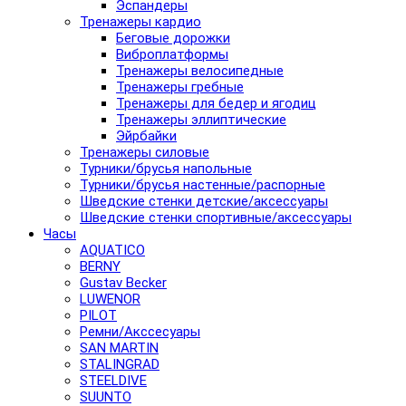
Эспандеры
Тренажеры кардио
Беговые дорожки
Виброплатформы
Тренажеры велосипедные
Тренажеры гребные
Тренажеры для бедер и ягодиц
Тренажеры эллиптические
Эйрбайки
Тренажеры силовые
Турники/брусья напольные
Турники/брусья настенные/распорные
Шведские стенки детские/аксессуары
Шведские стенки спортивные/аксессуары
Часы
AQUATICO
BERNY
Gustav Becker
LUWENOR
PILOT
Pемни/Акссесуары
SAN MARTIN
STALINGRAD
STEELDIVE
SUUNTO