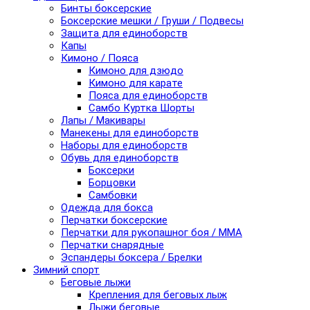
Бинты боксерские
Боксерские мешки / Груши / Подвесы
Защита для единоборств
Капы
Кимоно / Пояса
Кимоно для дзюдо
Кимоно для карате
Пояса для единоборств
Самбо Куртка Шорты
Лапы / Макивары
Манекены для единоборств
Наборы для единоборств
Обувь для единоборств
Боксерки
Борцовки
Самбовки
Одежда для бокса
Перчатки боксерские
Перчатки для рукопашног боя / ММА
Перчатки снарядные
Эспандеры боксера / Брелки
Зимний спорт
Беговые лыжи
Крепления для беговых лыж
Лыжи беговые