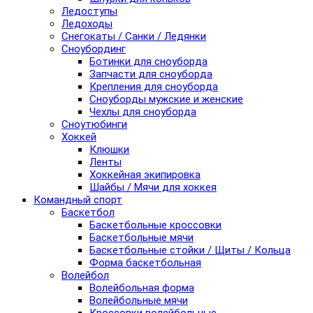
Ледоступы
Ледоходы
Снегокаты / Санки / Ледянки
Сноубординг
Ботинки для сноуборда
Запчасти для сноуборда
Крепления для сноуборда
Сноуборды мужские и женские
Чехлы для сноуборда
Сноутюбинги
Хоккей
Клюшки
Ленты
Хоккейная экипировка
Шайбы / Мячи для хоккея
Командный спорт
Баскетбол
Баскетбольные кроссовки
Баскетбольные мячи
Баскетбольные стойки / Щиты / Кольца
Форма баскетбольная
Волейбол
Волейбольная форма
Волейбольные мячи