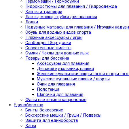
Гермомешки / Гермосумки
Гидрокостюмы для плавания / Гидроодежда
Кайты и трапеции
Ласты, маски, трубки для плавания
Лодки
Надувные матрасы для плавания / Игрушки надув
Обувь для водных видов спорта
Пляжные аксессуары / игры
Сапборды I Sup-доски
Спасательные жилеты
Сумки / Чехлы для водных лыж
Товары для бассейна
Аксессуары для плавания
Детские купальники, плавки
Женские купальники закрытого и открытого
Мужские купальные плавки / шорты
Очки для плавания
Полотенца
Шапочки для плавания
Фалы плетеные и капроновые
Единоборства
Бинты боксерские
Боксерские мешки / Груши / Подвесы
Защита для единоборств
Капы