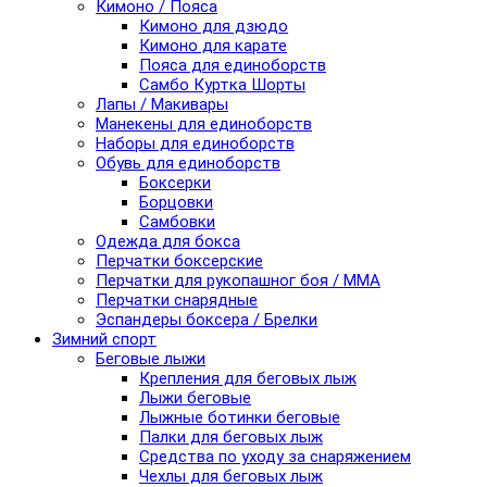
Кимоно / Пояса
Кимоно для дзюдо
Кимоно для карате
Пояса для единоборств
Самбо Куртка Шорты
Лапы / Макивары
Манекены для единоборств
Наборы для единоборств
Обувь для единоборств
Боксерки
Борцовки
Самбовки
Одежда для бокса
Перчатки боксерские
Перчатки для рукопашног боя / ММА
Перчатки снарядные
Эспандеры боксера / Брелки
Зимний спорт
Беговые лыжи
Крепления для беговых лыж
Лыжи беговые
Лыжные ботинки беговые
Палки для беговых лыж
Средства по уходу за снаряжением
Чехлы для беговых лыж