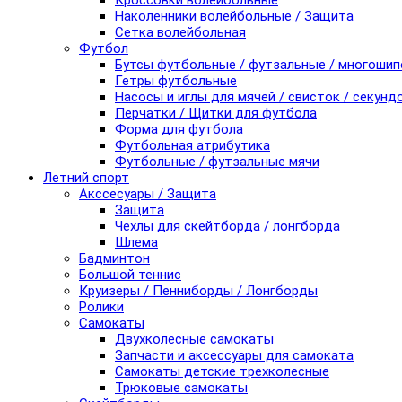
Кроссовки волейбольные
Наколенники волейбольные / Защита
Сетка волейбольная
Футбол
Бутсы футбольные / футзальные / многоши
Гетры футбольные
Насосы и иглы для мячей / свисток / секунд
Перчатки / Щитки для футбола
Форма для футбола
Футбольная атрибутика
Футбольные / футзальные мячи
Летний спорт
Акссесуары / Защита
Защита
Чехлы для скейтборда / лонгборда
Шлема
Бадминтон
Большой теннис
Круизеры / Пенниборды / Лонгборды
Ролики
Самокаты
Двухколесные самокаты
Запчасти и аксессуары для самоката
Самокаты детские трехколесные
Трюковые самокаты