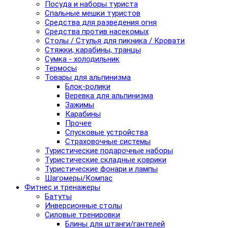
Посуда и наборы туриста
Спальные мешки туристов
Средства для разведения огня
Средства против насекомых
Столы / Стулья для пикника / Кровати
Стяжки, карабины, транцы
Сумка - холодильник
Термосы
Товары для альпинизма
Блок-ролики
Веревка для альпинизма
Зажимы
Карабины
Прочее
Спусковые устройства
Страховочные системы
Туристические подарочные наборы
Туристические складные коврики
Туристические фонари и лампы
Шагомеры/Компас
Фитнес и тренажеры
Батуты
Инверсионные столы
Силовые тренировки
Блины для штанги/гантелей