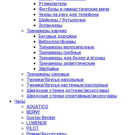
Утяжелители
Фитболы и гимнастические мячи
Чехлы на руку для телефона
Шейкеры / бутылочки
Эспандеры
Тренажеры кардио
Беговые дорожки
Виброплатформы
Тренажеры велосипедные
Тренажеры гребные
Тренажеры для бедер и ягодиц
Тренажеры эллиптические
Эйрбайки
Тренажеры силовые
Турники/брусья напольные
Турники/брусья настенные/распорные
Шведские стенки детские/аксессуары
Шведские стенки спортивные/аксессуары
Часы
AQUATICO
BERNY
Gustav Becker
LUWENOR
PILOT
Pемни/Акссесуары