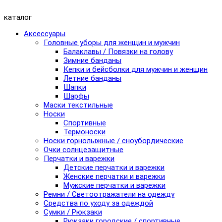
каталог
Аксессуары
Головные уборы для женщин и мужчин
Балаклавы / Повязки на голову
Зимние банданы
Кепки и бейсболки для мужчин и женщин
Летние банданы
Шапки
Шарфы
Маски текстильные
Носки
Спортивные
Термоноски
Носки горнолыжные / сноубордические
Очки солнцезащитные
Перчатки и варежки
Детские перчатки и варежки
Женские перчатки и варежки
Мужские перчатки и варежки
Ремни / Светоотражатели на одежду
Средства по уходу за одеждой
Сумки / Рюкзаки
Рюкзаки городские / спортивные