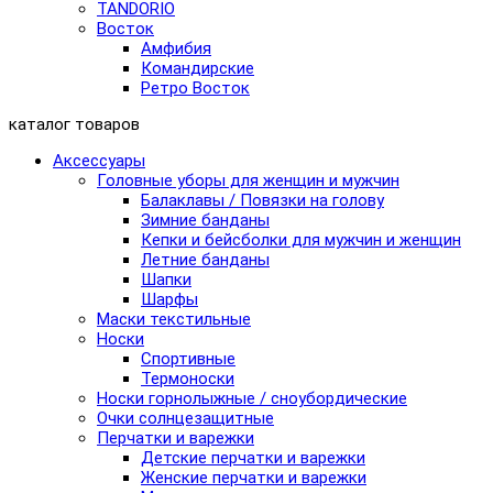
TANDORIO
Восток
Амфибия
Командирские
Ретро Восток
каталог товаров
Аксессуары
Головные уборы для женщин и мужчин
Балаклавы / Повязки на голову
Зимние банданы
Кепки и бейсболки для мужчин и женщин
Летние банданы
Шапки
Шарфы
Маски текстильные
Носки
Спортивные
Термоноски
Носки горнолыжные / сноубордические
Очки солнцезащитные
Перчатки и варежки
Детские перчатки и варежки
Женские перчатки и варежки