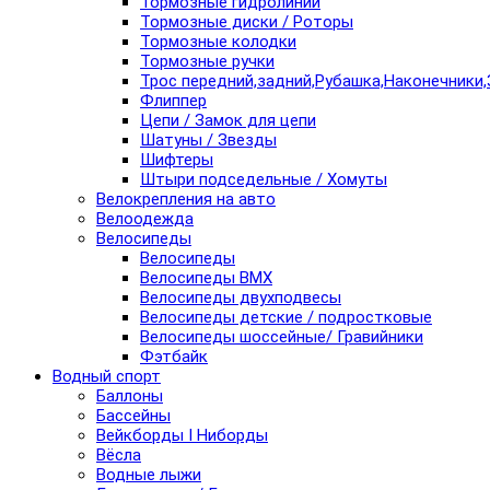
Тормозные гидролинии
Тормозные диски / Роторы
Тормозные колодки
Тормозные ручки
Трос передний,задний,Рубашка,Наконечники,
Флиппер
Цепи / Замок для цепи
Шатуны / Звезды
Шифтеры
Штыри подседельные / Хомуты
Велокрепления на авто
Велоодежда
Велосипеды
Велосипеды
Велосипеды BMX
Велосипеды двухподвесы
Велосипеды детские / подростковые
Велосипеды шоссейные/ Гравийники
Фэтбайк
Водный спорт
Баллоны
Бассейны
Вейкборды I Ниборды
Вёсла
Водные лыжи