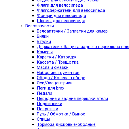
Седла для велосипеда / чехлы
Фляги для велосипеда
Флягодержатели для велосипеда
Фонари для велосипеда
Шлемы для велосипеда
Велозапчасти
Велоаптечки / Заплатки для камер
Вилки
Втулки
Держатели / Защита заднего переключател
Камеры
Каретки / Катридж
Кассета / Трещотка
Масла и смазки
Набор инструментов
Обода / Колеса в сборе
Оси/Эксцентрики
Пеги для bmx
Педали
Передние и задние переключатели
Подшипники
Покрышки
Руль / Обмотка / Вынос
Спицы
Тормоза дисковые/ободные