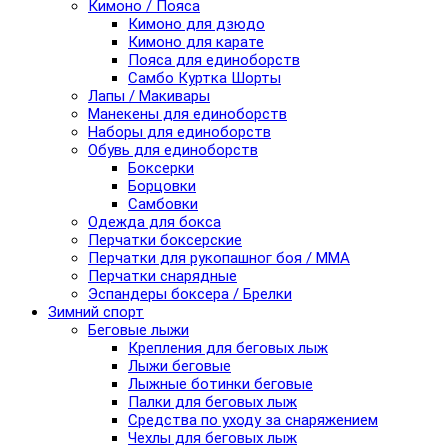
Кимоно / Пояса
Кимоно для дзюдо
Кимоно для карате
Пояса для единоборств
Самбо Куртка Шорты
Лапы / Макивары
Манекены для единоборств
Наборы для единоборств
Обувь для единоборств
Боксерки
Борцовки
Самбовки
Одежда для бокса
Перчатки боксерские
Перчатки для рукопашног боя / ММА
Перчатки снарядные
Эспандеры боксера / Брелки
Зимний спорт
Беговые лыжи
Крепления для беговых лыж
Лыжи беговые
Лыжные ботинки беговые
Палки для беговых лыж
Средства по уходу за снаряжением
Чехлы для беговых лыж