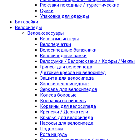
Рюкзаки походные / туристические
Сумки
Упаковка для одежды
Батарейки
Велосипеды
Велоаксессуары
Велокомпьютеры
Велоперчатки
Велосипедные багажники
Велосипедные замки
Велосумки / Велорюкзаки / Кофры / Чехлы
Грипсы для велосипеда
Детские кресла на велосипед
Защита для велосипеда
Звонки велосипедные
Зеркала для велосипедов
Колеса боковые
Колпачки на ниппель
Корзины для велосипеда
Крепежи / Держатели
Крылья для велосипеда
Насосы для велосипеда
Подножки
Рога на руль