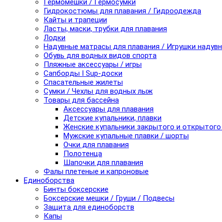
Гермомешки / Гермосумки
Гидрокостюмы для плавания / Гидроодежда
Кайты и трапеции
Ласты, маски, трубки для плавания
Лодки
Надувные матрасы для плавания / Игрушки надув
Обувь для водных видов спорта
Пляжные аксессуары / игры
Сапборды I Sup-доски
Спасательные жилеты
Сумки / Чехлы для водных лыж
Товары для бассейна
Аксессуары для плавания
Детские купальники, плавки
Женские купальники закрытого и открытого
Мужские купальные плавки / шорты
Очки для плавания
Полотенца
Шапочки для плавания
Фалы плетеные и капроновые
Единоборства
Бинты боксерские
Боксерские мешки / Груши / Подвесы
Защита для единоборств
Капы