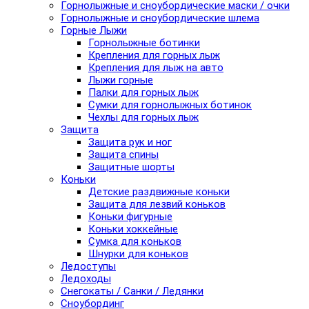
Горнолыжные и сноубордические маски / очки
Горнолыжные и сноубордические шлема
Горные Лыжи
Горнолыжные ботинки
Крепления для горных лыж
Крепления для лыж на авто
Лыжи горные
Палки для горных лыж
Сумки для горнолыжных ботинок
Чехлы для горных лыж
Защита
Защита рук и ног
Защита спины
Защитные шорты
Коньки
Детские раздвижные коньки
Защита для лезвий коньков
Коньки фигурные
Коньки хоккейные
Сумка для коньков
Шнурки для коньков
Ледоступы
Ледоходы
Снегокаты / Санки / Ледянки
Сноубординг