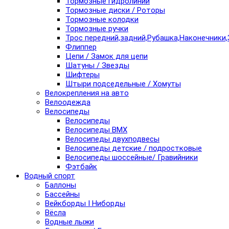
Тормозные гидролинии
Тормозные диски / Роторы
Тормозные колодки
Тормозные ручки
Трос передний,задний,Рубашка,Наконечники,
Флиппер
Цепи / Замок для цепи
Шатуны / Звезды
Шифтеры
Штыри подседельные / Хомуты
Велокрепления на авто
Велоодежда
Велосипеды
Велосипеды
Велосипеды BMX
Велосипеды двухподвесы
Велосипеды детские / подростковые
Велосипеды шоссейные/ Гравийники
Фэтбайк
Водный спорт
Баллоны
Бассейны
Вейкборды I Ниборды
Вёсла
Водные лыжи