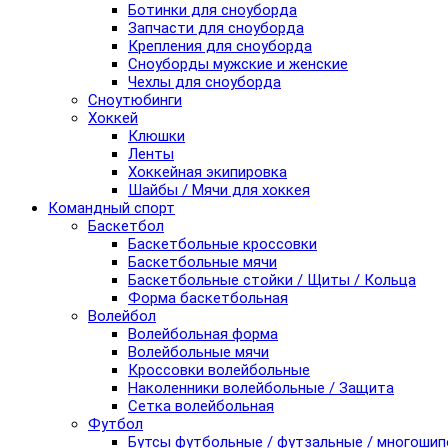
Ботинки для сноуборда
Запчасти для сноуборда
Крепления для сноуборда
Сноуборды мужские и женские
Чехлы для сноуборда
Сноутюбинги
Хоккей
Клюшки
Ленты
Хоккейная экипировка
Шайбы / Мячи для хоккея
Командный спорт
Баскетбол
Баскетбольные кроссовки
Баскетбольные мячи
Баскетбольные стойки / Щиты / Кольца
Форма баскетбольная
Волейбол
Волейбольная форма
Волейбольные мячи
Кроссовки волейбольные
Наколенники волейбольные / Защита
Сетка волейбольная
Футбол
Бутсы футбольные / футзальные / многоши