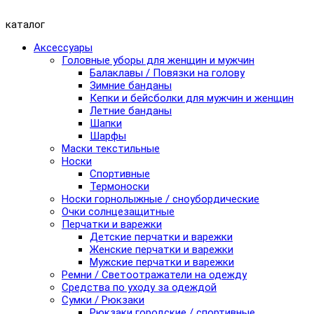
каталог
Аксессуары
Головные уборы для женщин и мужчин
Балаклавы / Повязки на голову
Зимние банданы
Кепки и бейсболки для мужчин и женщин
Летние банданы
Шапки
Шарфы
Маски текстильные
Носки
Спортивные
Термоноски
Носки горнолыжные / сноубордические
Очки солнцезащитные
Перчатки и варежки
Детские перчатки и варежки
Женские перчатки и варежки
Мужские перчатки и варежки
Ремни / Светоотражатели на одежду
Средства по уходу за одеждой
Сумки / Рюкзаки
Рюкзаки городские / спортивные