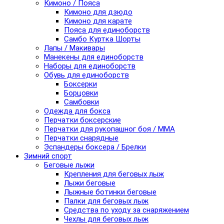
Кимоно / Пояса
Кимоно для дзюдо
Кимоно для карате
Пояса для единоборств
Самбо Куртка Шорты
Лапы / Макивары
Манекены для единоборств
Наборы для единоборств
Обувь для единоборств
Боксерки
Борцовки
Самбовки
Одежда для бокса
Перчатки боксерские
Перчатки для рукопашног боя / ММА
Перчатки снарядные
Эспандеры боксера / Брелки
Зимний спорт
Беговые лыжи
Крепления для беговых лыж
Лыжи беговые
Лыжные ботинки беговые
Палки для беговых лыж
Средства по уходу за снаряжением
Чехлы для беговых лыж