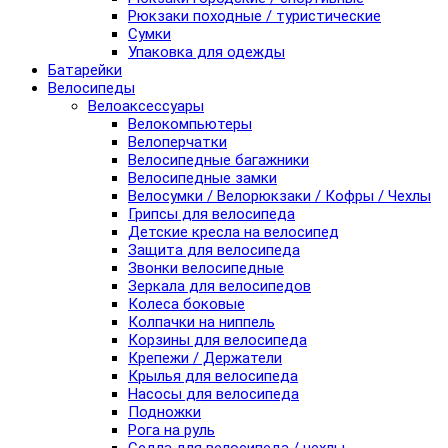
Рюкзаки походные / туристические
Сумки
Упаковка для одежды
Батарейки
Велосипеды
Велоаксессуары
Велокомпьютеры
Велоперчатки
Велосипедные багажники
Велосипедные замки
Велосумки / Велорюкзаки / Кофры / Чехлы
Грипсы для велосипеда
Детские кресла на велосипед
Защита для велосипеда
Звонки велосипедные
Зеркала для велосипедов
Колеса боковые
Колпачки на ниппель
Корзины для велосипеда
Крепежи / Держатели
Крылья для велосипеда
Насосы для велосипеда
Подножки
Рога на руль