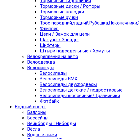
Тормозные гидролинии
Тормозные диски / Роторы
Тормозные колодки
Тормозные ручки
Трос передний,задний,Рубашка,Наконечники,
Флиппер
Цепи / Замок для цепи
Шатуны / Звезды
Шифтеры
Штыри подседельные / Хомуты
Велокрепления на авто
Велоодежда
Велосипеды
Велосипеды
Велосипеды BMX
Велосипеды двухподвесы
Велосипеды детские / подростковые
Велосипеды шоссейные/ Гравийники
Фэтбайк
Водный спорт
Баллоны
Бассейны
Вейкборды I Ниборды
Вёсла
Водные лыжи