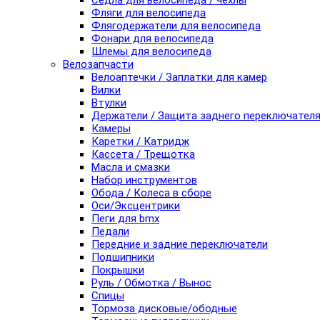
Седла для велосипеда / чехлы
Фляги для велосипеда
Флягодержатели для велосипеда
Фонари для велосипеда
Шлемы для велосипеда
Велозапчасти
Велоаптечки / Заплатки для камер
Вилки
Втулки
Держатели / Защита заднего переключател
Камеры
Каретки / Катридж
Кассета / Трещотка
Масла и смазки
Набор инструментов
Обода / Колеса в сборе
Оси/Эксцентрики
Пеги для bmx
Педали
Передние и задние переключатели
Подшипники
Покрышки
Руль / Обмотка / Вынос
Спицы
Тормоза дисковые/ободные