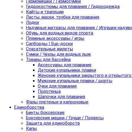
Гермомешки / Гермосумки
Гидрокостюмы для плавания / Гидроодежда
Кайты и трапеции
Ласты, маски, трубки для плавания
Лодки
Надувные матрасы для плавания / Игрушки надув
Обувь для водных видов спорта
Пляжные аксессуары / игры
Сапборды I Sup-доски
Спасательные жилеты
Сумки / Чехлы для водных лыж
Товары для бассейна
Аксессуары для плавания
Детские купальники, плавки
Женские купальники закрытого и открытого
Мужские купальные плавки / шорты
Очки для плавания
Полотенца
Шапочки для плавания
Фалы плетеные и капроновые
Единоборства
Бинты боксерские
Боксерские мешки / Груши / Подвесы
Защита для единоборств
Капы