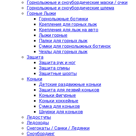
Горнолыжные и сноубордические маски / очки
Горнолыжные и сноубордические шлема
Горные Лыжи
Горнолыжные ботинки
Крепления для горных лыж
Крепления для лыж на авто
Лыжи горные
Палки для горных лыж
Сумки для горнолыжных ботинок
Чехлы для горных лыж
Защита
Защита рук и ног
Защита спины
Защитные шорты
Коньки
Детские раздвижные коньки
Защита для лезвий коньков
Коньки фигурные
Коньки хоккейные
Сумка для коньков
Шнурки для коньков
Ледоступы
Ледоходы
Снегокаты / Санки / Ледянки
Сноубординг