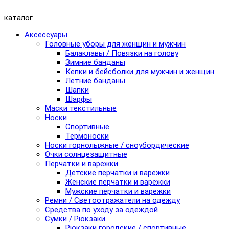
каталог
Аксессуары
Головные уборы для женщин и мужчин
Балаклавы / Повязки на голову
Зимние банданы
Кепки и бейсболки для мужчин и женщин
Летние банданы
Шапки
Шарфы
Маски текстильные
Носки
Спортивные
Термоноски
Носки горнолыжные / сноубордические
Очки солнцезащитные
Перчатки и варежки
Детские перчатки и варежки
Женские перчатки и варежки
Мужские перчатки и варежки
Ремни / Светоотражатели на одежду
Средства по уходу за одеждой
Сумки / Рюкзаки
Рюкзаки городские / спортивные