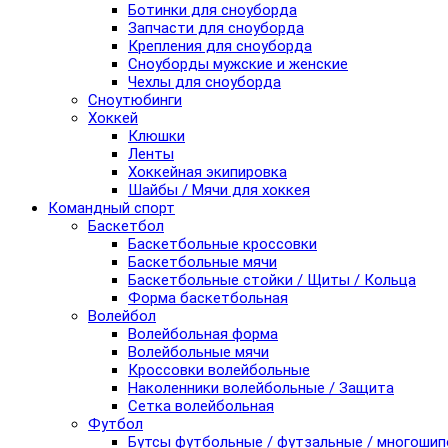
Ботинки для сноуборда
Запчасти для сноуборда
Крепления для сноуборда
Сноуборды мужские и женские
Чехлы для сноуборда
Сноутюбинги
Хоккей
Клюшки
Ленты
Хоккейная экипировка
Шайбы / Мячи для хоккея
Командный спорт
Баскетбол
Баскетбольные кроссовки
Баскетбольные мячи
Баскетбольные стойки / Щиты / Кольца
Форма баскетбольная
Волейбол
Волейбольная форма
Волейбольные мячи
Кроссовки волейбольные
Наколенники волейбольные / Защита
Сетка волейбольная
Футбол
Бутсы футбольные / футзальные / многоши