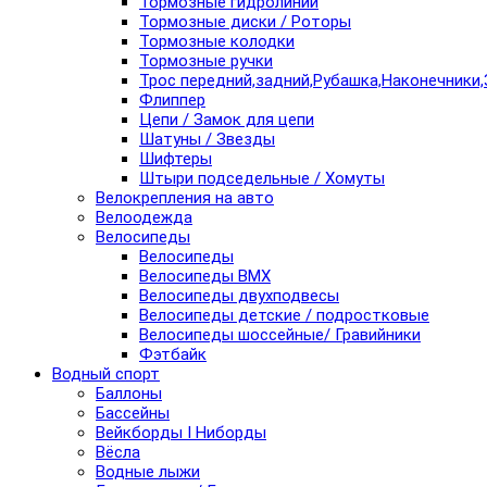
Тормозные гидролинии
Тормозные диски / Роторы
Тормозные колодки
Тормозные ручки
Трос передний,задний,Рубашка,Наконечники,
Флиппер
Цепи / Замок для цепи
Шатуны / Звезды
Шифтеры
Штыри подседельные / Хомуты
Велокрепления на авто
Велоодежда
Велосипеды
Велосипеды
Велосипеды BMX
Велосипеды двухподвесы
Велосипеды детские / подростковые
Велосипеды шоссейные/ Гравийники
Фэтбайк
Водный спорт
Баллоны
Бассейны
Вейкборды I Ниборды
Вёсла
Водные лыжи