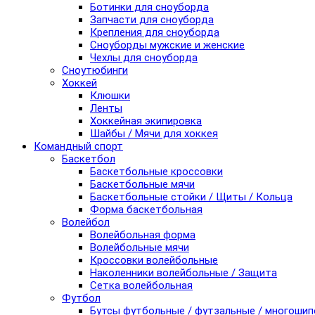
Ботинки для сноуборда
Запчасти для сноуборда
Крепления для сноуборда
Сноуборды мужские и женские
Чехлы для сноуборда
Сноутюбинги
Хоккей
Клюшки
Ленты
Хоккейная экипировка
Шайбы / Мячи для хоккея
Командный спорт
Баскетбол
Баскетбольные кроссовки
Баскетбольные мячи
Баскетбольные стойки / Щиты / Кольца
Форма баскетбольная
Волейбол
Волейбольная форма
Волейбольные мячи
Кроссовки волейбольные
Наколенники волейбольные / Защита
Сетка волейбольная
Футбол
Бутсы футбольные / футзальные / многоши