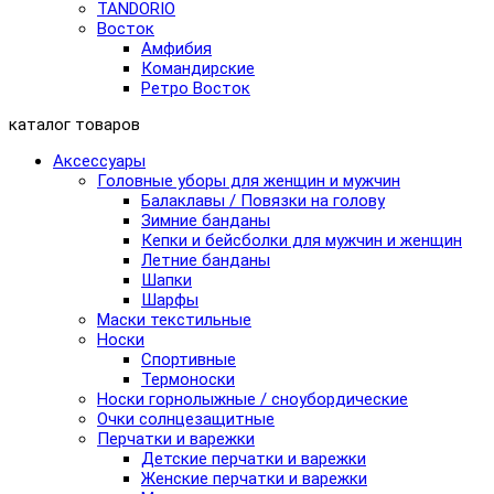
TANDORIO
Восток
Амфибия
Командирские
Ретро Восток
каталог товаров
Аксессуары
Головные уборы для женщин и мужчин
Балаклавы / Повязки на голову
Зимние банданы
Кепки и бейсболки для мужчин и женщин
Летние банданы
Шапки
Шарфы
Маски текстильные
Носки
Спортивные
Термоноски
Носки горнолыжные / сноубордические
Очки солнцезащитные
Перчатки и варежки
Детские перчатки и варежки
Женские перчатки и варежки