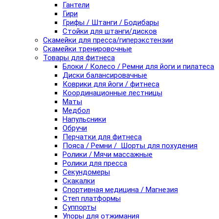
Гантели
Гири
Грифы / Штанги / Бодибары
Стойки для штанги/дисков
Скамейки для пресса/гиперэкстензии
Скамейки тренировочные
Товары для фитнеса
Блоки / Колесо / Ремни для йоги и пилатеса
Диски балансировачные
Коврики для йоги / фитнеса
Координационные лестницы
Маты
Медбол
Напульсники
Обручи
Перчатки для фитнеса
Пояса / Ремни / Шорты для похудения
Ролики / Мячи массажные
Ролики для пресса
Секундомеры
Скакалки
Спортивная медицина / Магнезия
Степ платформы
Суппорты
Упоры для отжимания