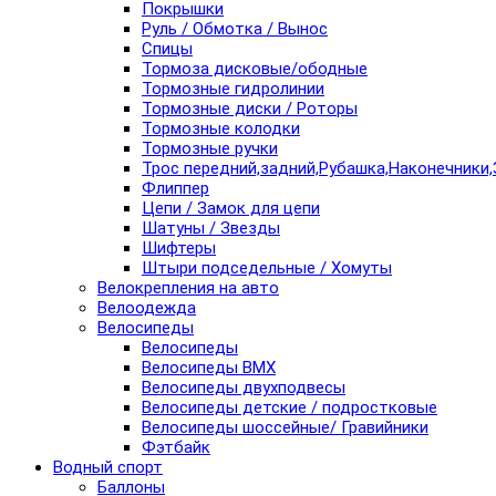
Покрышки
Руль / Обмотка / Вынос
Спицы
Тормоза дисковые/ободные
Тормозные гидролинии
Тормозные диски / Роторы
Тормозные колодки
Тормозные ручки
Трос передний,задний,Рубашка,Наконечники,
Флиппер
Цепи / Замок для цепи
Шатуны / Звезды
Шифтеры
Штыри подседельные / Хомуты
Велокрепления на авто
Велоодежда
Велосипеды
Велосипеды
Велосипеды BMX
Велосипеды двухподвесы
Велосипеды детские / подростковые
Велосипеды шоссейные/ Гравийники
Фэтбайк
Водный спорт
Баллоны