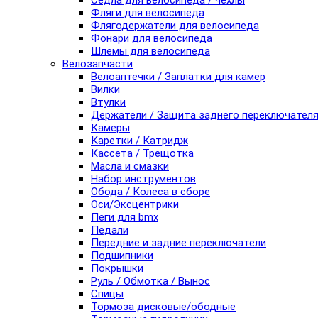
Седла для велосипеда / чехлы
Фляги для велосипеда
Флягодержатели для велосипеда
Фонари для велосипеда
Шлемы для велосипеда
Велозапчасти
Велоаптечки / Заплатки для камер
Вилки
Втулки
Держатели / Защита заднего переключател
Камеры
Каретки / Катридж
Кассета / Трещотка
Масла и смазки
Набор инструментов
Обода / Колеса в сборе
Оси/Эксцентрики
Пеги для bmx
Педали
Передние и задние переключатели
Подшипники
Покрышки
Руль / Обмотка / Вынос
Спицы
Тормоза дисковые/ободные