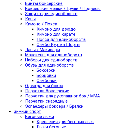
Бинты боксерские
Боксерские мешки / Груши / Подвесы
Защита для единоборств
Капы
Кимоно / Пояса
Кимоно для дзюдо
Кимоно для карате
Пояса для единоборств
Самбо Куртка Шорты
Лапы / Макивары
Манекены для единоборств
Наборы для единоборств
Обувь для единоборств
Боксерки
Борцовки
Самбовки
Одежда для бокса
Перчатки боксерские
Перчатки для рукопашног боя / ММА
Перчатки снарядные
Эспандеры боксера / Брелки
Зимний спорт
Беговые лыжи
Крепления для беговых лыж
Лыжи беговые