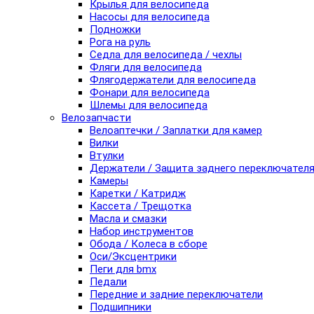
Крылья для велосипеда
Насосы для велосипеда
Подножки
Рога на руль
Седла для велосипеда / чехлы
Фляги для велосипеда
Флягодержатели для велосипеда
Фонари для велосипеда
Шлемы для велосипеда
Велозапчасти
Велоаптечки / Заплатки для камер
Вилки
Втулки
Держатели / Защита заднего переключател
Камеры
Каретки / Катридж
Кассета / Трещотка
Масла и смазки
Набор инструментов
Обода / Колеса в сборе
Оси/Эксцентрики
Пеги для bmx
Педали
Передние и задние переключатели
Подшипники