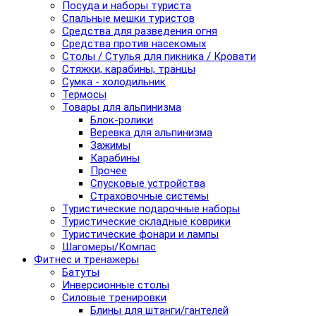
Посуда и наборы туриста
Спальные мешки туристов
Средства для разведения огня
Средства против насекомых
Столы / Стулья для пикника / Кровати
Стяжки, карабины, транцы
Сумка - холодильник
Термосы
Товары для альпинизма
Блок-ролики
Веревка для альпинизма
Зажимы
Карабины
Прочее
Спусковые устройства
Страховочные системы
Туристические подарочные наборы
Туристические складные коврики
Туристические фонари и лампы
Шагомеры/Компас
Фитнес и тренажеры
Батуты
Инверсионные столы
Силовые тренировки
Блины для штанги/гантелей