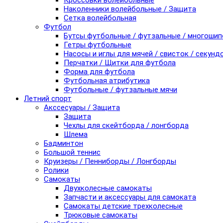
Кроссовки волейбольные
Наколенники волейбольные / Защита
Сетка волейбольная
Футбол
Бутсы футбольные / футзальные / многоши
Гетры футбольные
Насосы и иглы для мячей / свисток / секунд
Перчатки / Щитки для футбола
Форма для футбола
Футбольная атрибутика
Футбольные / футзальные мячи
Летний спорт
Акссесуары / Защита
Защита
Чехлы для скейтборда / лонгборда
Шлема
Бадминтон
Большой теннис
Круизеры / Пенниборды / Лонгборды
Ролики
Самокаты
Двухколесные самокаты
Запчасти и аксессуары для самоката
Самокаты детские трехколесные
Трюковые самокаты