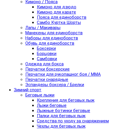
Кимоно / Пояса
Кимоно для дзюдо
Кимоно для карате
Пояса для единоборств
Самбо Куртка Шорты
Лапы / Макивары
Манекены для единоборств
Наборы для единоборств
Обувь для единоборств
Боксерки
Борцовки
Самбовки
Одежда для бокса
Перчатки боксерские
Перчатки для рукопашног боя / ММА
Перчатки снарядные
Эспандеры боксера / Брелки
Зимний спорт
Беговые лыжи
Крепления для беговых лыж
Лыжи беговые
Лыжные ботинки беговые
Палки для беговых лыж
Средства по уходу за снаряжением
Чехлы для беговых лыж