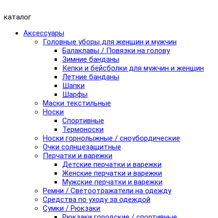
каталог
Аксессуары
Головные уборы для женщин и мужчин
Балаклавы / Повязки на голову
Зимние банданы
Кепки и бейсболки для мужчин и женщин
Летние банданы
Шапки
Шарфы
Маски текстильные
Носки
Спортивные
Термоноски
Носки горнолыжные / сноубордические
Очки солнцезащитные
Перчатки и варежки
Детские перчатки и варежки
Женские перчатки и варежки
Мужские перчатки и варежки
Ремни / Светоотражатели на одежду
Средства по уходу за одеждой
Сумки / Рюкзаки
Рюкзаки городские / спортивные