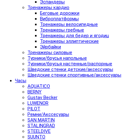
Эспандеры
Тренажеры кардио
Беговые дорожки
Виброплатформы
Тренажеры велосипедные
Тренажеры гребные
Тренажеры для бедер и ягодиц
Тренажеры эллиптические
Эйрбайки
Тренажеры силовые
Турники/брусья напольные
Турники/брусья настенные/распорные
Шведские стенки детские/аксессуары
Шведские стенки спортивные/аксессуары
Часы
AQUATICO
BERNY
Gustav Becker
LUWENOR
PILOT
Pемни/Акссесуары
SAN MARTIN
STALINGRAD
STEELDIVE
SUUNTO