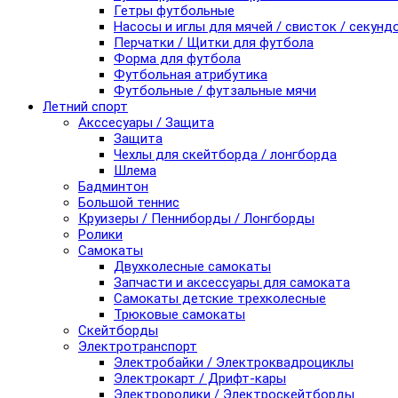
Гетры футбольные
Насосы и иглы для мячей / свисток / секунд
Перчатки / Щитки для футбола
Форма для футбола
Футбольная атрибутика
Футбольные / футзальные мячи
Летний спорт
Акссесуары / Защита
Защита
Чехлы для скейтборда / лонгборда
Шлема
Бадминтон
Большой теннис
Круизеры / Пенниборды / Лонгборды
Ролики
Самокаты
Двухколесные самокаты
Запчасти и аксессуары для самоката
Самокаты детские трехколесные
Трюковые самокаты
Скейтборды
Электротранспорт
Электробайки / Электроквадроциклы
Электрокарт / Дрифт-кары
Электроролики / Электроскейтборды