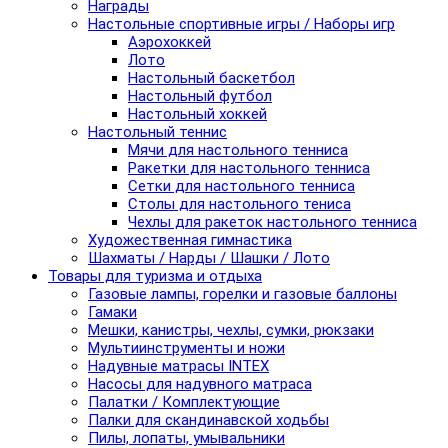
Награды
Настольные спортивные игры / Наборы игр
Аэрохоккей
Лото
Настольный баскетбол
Настольный футбол
Настольный хоккей
Настольный теннис
Мячи для настольного тенниса
Ракетки для настольного тенниса
Сетки для настольного тенниса
Столы для настольного тениса
Чехлы для ракеток настольного тенниса
Художественная гимнастика
Шахматы / Нарды / Шашки / Лото
Товары для туризма и отдыха
Газовые лампы, горелки и газовые баллоны
Гамаки
Мешки, канистры, чехлы, сумки, рюкзаки
Мультиинструменты и ножи
Надувные матрасы INTEX
Насосы для надувного матраса
Палатки / Комплектующие
Палки для скандинавской ходьбы
Пилы, лопаты, умывальники