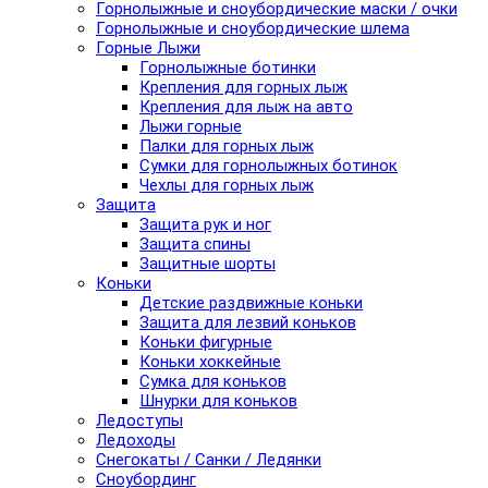
Горнолыжные и сноубордические маски / очки
Горнолыжные и сноубордические шлема
Горные Лыжи
Горнолыжные ботинки
Крепления для горных лыж
Крепления для лыж на авто
Лыжи горные
Палки для горных лыж
Сумки для горнолыжных ботинок
Чехлы для горных лыж
Защита
Защита рук и ног
Защита спины
Защитные шорты
Коньки
Детские раздвижные коньки
Защита для лезвий коньков
Коньки фигурные
Коньки хоккейные
Сумка для коньков
Шнурки для коньков
Ледоступы
Ледоходы
Снегокаты / Санки / Ледянки
Сноубординг