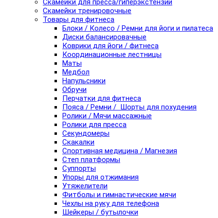
Скамейки для пресса/гиперэкстензии
Скамейки тренировочные
Товары для фитнеса
Блоки / Колесо / Ремни для йоги и пилатеса
Диски балансировачные
Коврики для йоги / фитнеса
Координационные лестницы
Маты
Медбол
Напульсники
Обручи
Перчатки для фитнеса
Пояса / Ремни / Шорты для похудения
Ролики / Мячи массажные
Ролики для пресса
Секундомеры
Скакалки
Спортивная медицина / Магнезия
Степ платформы
Суппорты
Упоры для отжимания
Утяжелители
Фитболы и гимнастические мячи
Чехлы на руку для телефона
Шейкеры / бутылочки