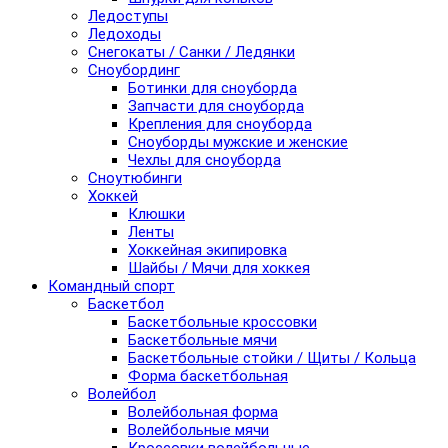
Ледоступы
Ледоходы
Снегокаты / Санки / Ледянки
Сноубординг
Ботинки для сноуборда
Запчасти для сноуборда
Крепления для сноуборда
Сноуборды мужские и женские
Чехлы для сноуборда
Сноутюбинги
Хоккей
Клюшки
Ленты
Хоккейная экипировка
Шайбы / Мячи для хоккея
Командный спорт
Баскетбол
Баскетбольные кроссовки
Баскетбольные мячи
Баскетбольные стойки / Щиты / Кольца
Форма баскетбольная
Волейбол
Волейбольная форма
Волейбольные мячи