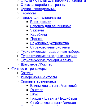
Столы / Стулья для пикника / Кровати
Стяжки, карабины, транцы
Сумка - холодильник
Термосы
Товары для альпинизма
Блок-ролики
Веревка для альпинизма
Зажимы
Карабины
Прочее
Спусковые устройства
Страховочные системы
Туристические подарочные наборы
Туристические складные коврики
Туристические фонари и лампы
Шагомеры/Компас
Фитнес и тренажеры
Батуты
Инверсионные столы
Силовые тренировки
Блины для штанги/гантелей
Гантели
Гири
Грифы / Штанги / Бодибары
Стойки для штанги/дисков