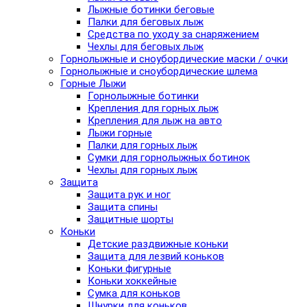
Лыжные ботинки беговые
Палки для беговых лыж
Средства по уходу за снаряжением
Чехлы для беговых лыж
Горнолыжные и сноубордические маски / очки
Горнолыжные и сноубордические шлема
Горные Лыжи
Горнолыжные ботинки
Крепления для горных лыж
Крепления для лыж на авто
Лыжи горные
Палки для горных лыж
Сумки для горнолыжных ботинок
Чехлы для горных лыж
Защита
Защита рук и ног
Защита спины
Защитные шорты
Коньки
Детские раздвижные коньки
Защита для лезвий коньков
Коньки фигурные
Коньки хоккейные
Сумка для коньков
Шнурки для коньков