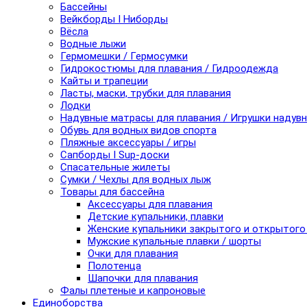
Бассейны
Вейкборды I Ниборды
Вёсла
Водные лыжи
Гермомешки / Гермосумки
Гидрокостюмы для плавания / Гидроодежда
Кайты и трапеции
Ласты, маски, трубки для плавания
Лодки
Надувные матрасы для плавания / Игрушки надув
Обувь для водных видов спорта
Пляжные аксессуары / игры
Сапборды I Sup-доски
Спасательные жилеты
Сумки / Чехлы для водных лыж
Товары для бассейна
Аксессуары для плавания
Детские купальники, плавки
Женские купальники закрытого и открытого
Мужские купальные плавки / шорты
Очки для плавания
Полотенца
Шапочки для плавания
Фалы плетеные и капроновые
Единоборства