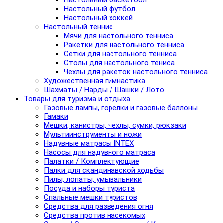
Настольный баскетбол
Настольный футбол
Настольный хоккей
Настольный теннис
Мячи для настольного тенниса
Ракетки для настольного тенниса
Сетки для настольного тенниса
Столы для настольного тениса
Чехлы для ракеток настольного тенниса
Художественная гимнастика
Шахматы / Нарды / Шашки / Лото
Товары для туризма и отдыха
Газовые лампы, горелки и газовые баллоны
Гамаки
Мешки, канистры, чехлы, сумки, рюкзаки
Мультиинструменты и ножи
Надувные матрасы INTEX
Насосы для надувного матраса
Палатки / Комплектующие
Палки для скандинавской ходьбы
Пилы, лопаты, умывальники
Посуда и наборы туриста
Спальные мешки туристов
Средства для разведения огня
Средства против насекомых