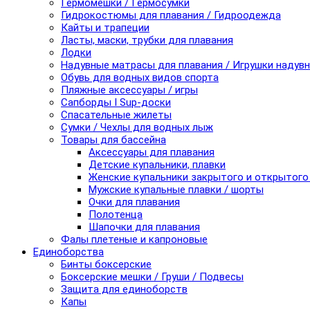
Гермомешки / Гермосумки
Гидрокостюмы для плавания / Гидроодежда
Кайты и трапеции
Ласты, маски, трубки для плавания
Лодки
Надувные матрасы для плавания / Игрушки надув
Обувь для водных видов спорта
Пляжные аксессуары / игры
Сапборды I Sup-доски
Спасательные жилеты
Сумки / Чехлы для водных лыж
Товары для бассейна
Аксессуары для плавания
Детские купальники, плавки
Женские купальники закрытого и открытого
Мужские купальные плавки / шорты
Очки для плавания
Полотенца
Шапочки для плавания
Фалы плетеные и капроновые
Единоборства
Бинты боксерские
Боксерские мешки / Груши / Подвесы
Защита для единоборств
Капы