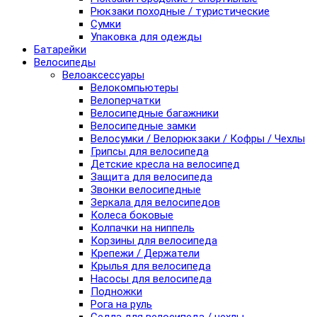
Рюкзаки походные / туристические
Сумки
Упаковка для одежды
Батарейки
Велосипеды
Велоаксессуары
Велокомпьютеры
Велоперчатки
Велосипедные багажники
Велосипедные замки
Велосумки / Велорюкзаки / Кофры / Чехлы
Грипсы для велосипеда
Детские кресла на велосипед
Защита для велосипеда
Звонки велосипедные
Зеркала для велосипедов
Колеса боковые
Колпачки на ниппель
Корзины для велосипеда
Крепежи / Держатели
Крылья для велосипеда
Насосы для велосипеда
Подножки
Рога на руль