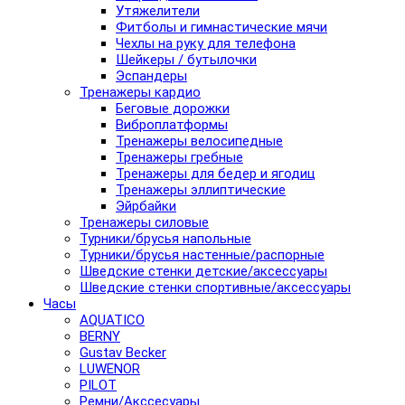
Утяжелители
Фитболы и гимнастические мячи
Чехлы на руку для телефона
Шейкеры / бутылочки
Эспандеры
Тренажеры кардио
Беговые дорожки
Виброплатформы
Тренажеры велосипедные
Тренажеры гребные
Тренажеры для бедер и ягодиц
Тренажеры эллиптические
Эйрбайки
Тренажеры силовые
Турники/брусья напольные
Турники/брусья настенные/распорные
Шведские стенки детские/аксессуары
Шведские стенки спортивные/аксессуары
Часы
AQUATICO
BERNY
Gustav Becker
LUWENOR
PILOT
Pемни/Акссесуары