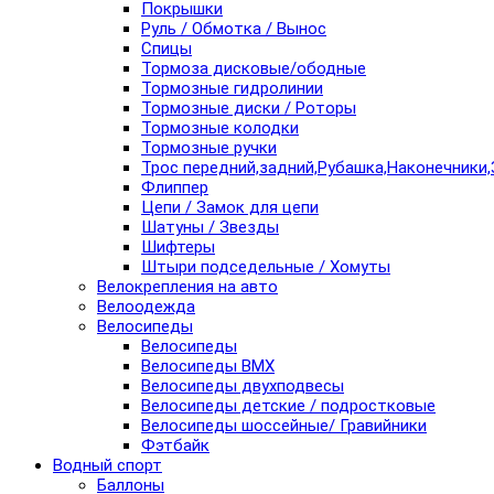
Покрышки
Руль / Обмотка / Вынос
Спицы
Тормоза дисковые/ободные
Тормозные гидролинии
Тормозные диски / Роторы
Тормозные колодки
Тормозные ручки
Трос передний,задний,Рубашка,Наконечники,
Флиппер
Цепи / Замок для цепи
Шатуны / Звезды
Шифтеры
Штыри подседельные / Хомуты
Велокрепления на авто
Велоодежда
Велосипеды
Велосипеды
Велосипеды BMX
Велосипеды двухподвесы
Велосипеды детские / подростковые
Велосипеды шоссейные/ Гравийники
Фэтбайк
Водный спорт
Баллоны