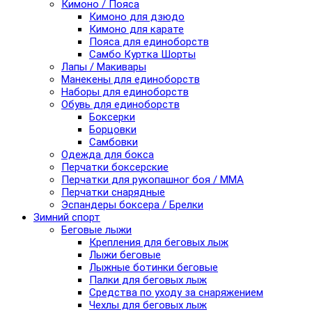
Кимоно / Пояса
Кимоно для дзюдо
Кимоно для карате
Пояса для единоборств
Самбо Куртка Шорты
Лапы / Макивары
Манекены для единоборств
Наборы для единоборств
Обувь для единоборств
Боксерки
Борцовки
Самбовки
Одежда для бокса
Перчатки боксерские
Перчатки для рукопашног боя / ММА
Перчатки снарядные
Эспандеры боксера / Брелки
Зимний спорт
Беговые лыжи
Крепления для беговых лыж
Лыжи беговые
Лыжные ботинки беговые
Палки для беговых лыж
Средства по уходу за снаряжением
Чехлы для беговых лыж