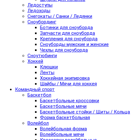
Ледоступы
Ледоходы
Снегокаты / Санки / Ледянки
Сноубординг
Ботинки для сноуборда
Запчасти для сноуборда
Крепления для сноуборда
Сноуборды мужские и женские
Чехлы для сноуборда
Сноутюбинги
Хоккей
Клюшки
Ленты
Хоккейная экипировка
Шайбы / Мячи для хоккея
Командный спорт
Баскетбол
Баскетбольные кроссовки
Баскетбольные мячи
Баскетбольные стойки / Щиты / Кольца
Форма баскетбольная
Волейбол
Волейбольная форма
Волейбольные мячи