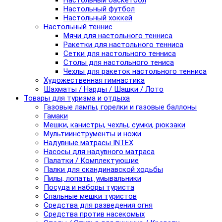
Настольный баскетбол
Настольный футбол
Настольный хоккей
Настольный теннис
Мячи для настольного тенниса
Ракетки для настольного тенниса
Сетки для настольного тенниса
Столы для настольного тениса
Чехлы для ракеток настольного тенниса
Художественная гимнастика
Шахматы / Нарды / Шашки / Лото
Товары для туризма и отдыха
Газовые лампы, горелки и газовые баллоны
Гамаки
Мешки, канистры, чехлы, сумки, рюкзаки
Мультиинструменты и ножи
Надувные матрасы INTEX
Насосы для надувного матраса
Палатки / Комплектующие
Палки для скандинавской ходьбы
Пилы, лопаты, умывальники
Посуда и наборы туриста
Спальные мешки туристов
Средства для разведения огня
Средства против насекомых