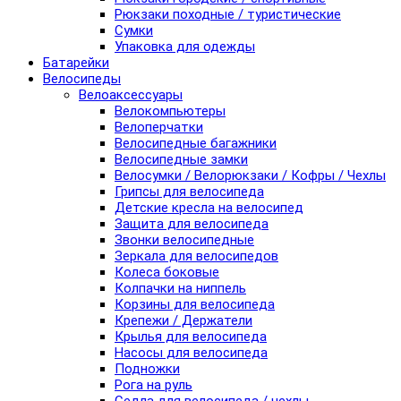
Рюкзаки походные / туристические
Сумки
Упаковка для одежды
Батарейки
Велосипеды
Велоаксессуары
Велокомпьютеры
Велоперчатки
Велосипедные багажники
Велосипедные замки
Велосумки / Велорюкзаки / Кофры / Чехлы
Грипсы для велосипеда
Детские кресла на велосипед
Защита для велосипеда
Звонки велосипедные
Зеркала для велосипедов
Колеса боковые
Колпачки на ниппель
Корзины для велосипеда
Крепежи / Держатели
Крылья для велосипеда
Насосы для велосипеда
Подножки
Рога на руль