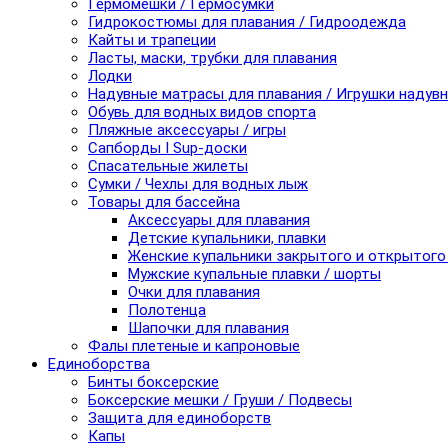
Гермомешки / Гермосумки
Гидрокостюмы для плавания / Гидроодежда
Кайты и трапеции
Ласты, маски, трубки для плавания
Лодки
Надувные матрасы для плавания / Игрушки надув
Обувь для водных видов спорта
Пляжные аксессуары / игры
Сапборды I Sup-доски
Спасательные жилеты
Сумки / Чехлы для водных лыж
Товары для бассейна
Аксессуары для плавания
Детские купальники, плавки
Женские купальники закрытого и открытого
Мужские купальные плавки / шорты
Очки для плавания
Полотенца
Шапочки для плавания
Фалы плетеные и капроновые
Единоборства
Бинты боксерские
Боксерские мешки / Груши / Подвесы
Защита для единоборств
Капы