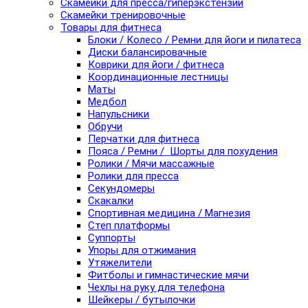
Скамейки для пресса/гиперэкстензии
Скамейки тренировочные
Товары для фитнеса
Блоки / Колесо / Ремни для йоги и пилатеса
Диски балансировачные
Коврики для йоги / фитнеса
Координационные лестницы
Маты
Медбол
Напульсники
Обручи
Перчатки для фитнеса
Пояса / Ремни / Шорты для похудения
Ролики / Мячи массажные
Ролики для пресса
Секундомеры
Скакалки
Спортивная медицина / Магнезия
Степ платформы
Суппорты
Упоры для отжимания
Утяжелители
Фитболы и гимнастические мячи
Чехлы на руку для телефона
Шейкеры / бутылочки