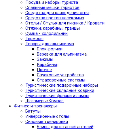
Посуда и наборы туриста
Спальные мешки туристов
Средства для разведения огня
Средства против насекомых
Столы / Стулья для пикника / Кровати
Стяжки, карабины, транцы
Сумка - холодильник
Термосы
Товары для альпинизма
Блок-ролики
Веревка для альпинизма
Зажимы
Карабины
Прочее
Спусковые устройства
Страховочные системы
Туристические подарочные наборы
Туристические складные коврики
Туристические фонари и лампы
Шагомеры/Компас
Фитнес и тренажеры
Батуты
Инверсионные столы
Силовые тренировки
Блины для штанги/гантелей