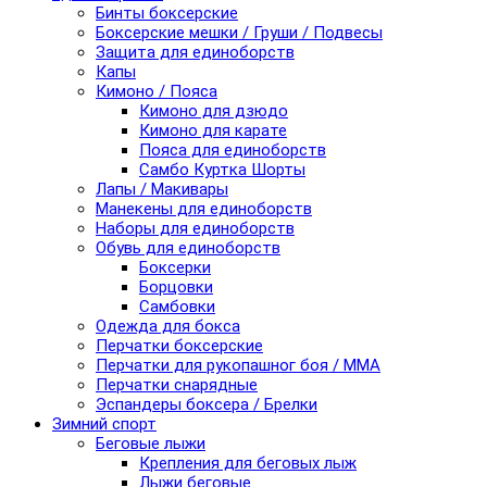
Бинты боксерские
Боксерские мешки / Груши / Подвесы
Защита для единоборств
Капы
Кимоно / Пояса
Кимоно для дзюдо
Кимоно для карате
Пояса для единоборств
Самбо Куртка Шорты
Лапы / Макивары
Манекены для единоборств
Наборы для единоборств
Обувь для единоборств
Боксерки
Борцовки
Самбовки
Одежда для бокса
Перчатки боксерские
Перчатки для рукопашног боя / ММА
Перчатки снарядные
Эспандеры боксера / Брелки
Зимний спорт
Беговые лыжи
Крепления для беговых лыж
Лыжи беговые