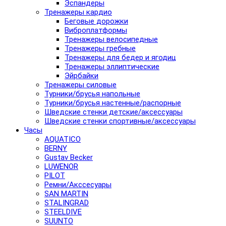
Эспандеры
Тренажеры кардио
Беговые дорожки
Виброплатформы
Тренажеры велосипедные
Тренажеры гребные
Тренажеры для бедер и ягодиц
Тренажеры эллиптические
Эйрбайки
Тренажеры силовые
Турники/брусья напольные
Турники/брусья настенные/распорные
Шведские стенки детские/аксессуары
Шведские стенки спортивные/аксессуары
Часы
AQUATICO
BERNY
Gustav Becker
LUWENOR
PILOT
Pемни/Акссесуары
SAN MARTIN
STALINGRAD
STEELDIVE
SUUNTO