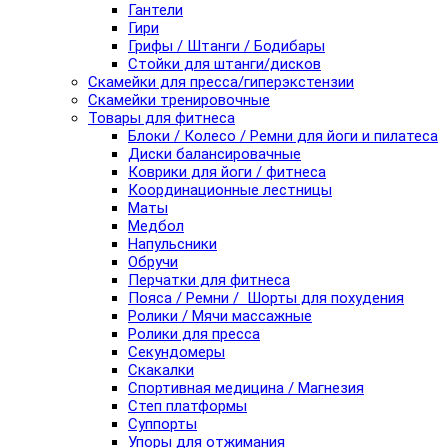
Гантели
Гири
Грифы / Штанги / Бодибары
Стойки для штанги/дисков
Скамейки для пресса/гиперэкстензии
Скамейки тренировочные
Товары для фитнеса
Блоки / Колесо / Ремни для йоги и пилатеса
Диски балансировачные
Коврики для йоги / фитнеса
Координационные лестницы
Маты
Медбол
Напульсники
Обручи
Перчатки для фитнеса
Пояса / Ремни / Шорты для похудения
Ролики / Мячи массажные
Ролики для пресса
Секундомеры
Скакалки
Спортивная медицина / Магнезия
Степ платформы
Суппорты
Упоры для отжимания