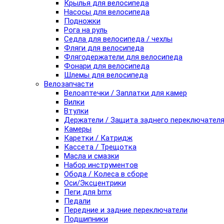
Крылья для велосипеда
Насосы для велосипеда
Подножки
Рога на руль
Седла для велосипеда / чехлы
Фляги для велосипеда
Флягодержатели для велосипеда
Фонари для велосипеда
Шлемы для велосипеда
Велозапчасти
Велоаптечки / Заплатки для камер
Вилки
Втулки
Держатели / Защита заднего переключател
Камеры
Каретки / Катридж
Кассета / Трещотка
Масла и смазки
Набор инструментов
Обода / Колеса в сборе
Оси/Эксцентрики
Пеги для bmx
Педали
Передние и задние переключатели
Подшипники