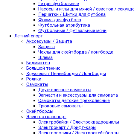
Гетры футбольные
Насосы и иглы для мячей / свисток / секунд
Перчатки / Щитки для футбола
Форма для футбола
Футбольная атрибутика
Футбольные / футзальные мячи
Летний спорт
Акссесуары / Защита
Защита
Чехлы для скейтборда / лонгборда
Шлема
Бадминтон
Большой теннис
Круизеры / Пенниборды / Лонгборды
Ролики
Самокаты
Двухколесные самокаты
Запчасти и аксессуары для самоката
Самокаты детские трехколесные
Трюковые самокаты
Скейтборды
Электротранспорт
Электробайки / Электроквадроциклы
Электрокарт / Дрифт-кары
Электроролики / Электроскейтборды