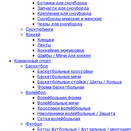
Ботинки для сноуборда
Запчасти для сноуборда
Крепления для сноуборда
Сноуборды мужские и женские
Чехлы для сноуборда
Сноутюбинги
Хоккей
Клюшки
Ленты
Хоккейная экипировка
Шайбы / Мячи для хоккея
Командный спорт
Баскетбол
Баскетбольные кроссовки
Баскетбольные мячи
Баскетбольные стойки / Щиты / Кольца
Форма баскетбольная
Волейбол
Волейбольная форма
Волейбольные мячи
Кроссовки волейбольные
Наколенники волейбольные / Защита
Сетка волейбольная
Футбол
Бутсы футбольные / футзальные / многоши