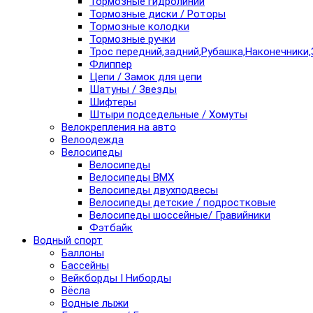
Тормозные гидролинии
Тормозные диски / Роторы
Тормозные колодки
Тормозные ручки
Трос передний,задний,Рубашка,Наконечники,
Флиппер
Цепи / Замок для цепи
Шатуны / Звезды
Шифтеры
Штыри подседельные / Хомуты
Велокрепления на авто
Велоодежда
Велосипеды
Велосипеды
Велосипеды BMX
Велосипеды двухподвесы
Велосипеды детские / подростковые
Велосипеды шоссейные/ Гравийники
Фэтбайк
Водный спорт
Баллоны
Бассейны
Вейкборды I Ниборды
Вёсла
Водные лыжи