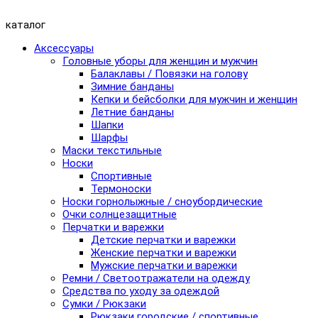
каталог
Аксессуары
Головные уборы для женщин и мужчин
Балаклавы / Повязки на голову
Зимние банданы
Кепки и бейсболки для мужчин и женщин
Летние банданы
Шапки
Шарфы
Маски текстильные
Носки
Спортивные
Термоноски
Носки горнолыжные / сноубордические
Очки солнцезащитные
Перчатки и варежки
Детские перчатки и варежки
Женские перчатки и варежки
Мужские перчатки и варежки
Ремни / Светоотражатели на одежду
Средства по уходу за одеждой
Сумки / Рюкзаки
Рюкзаки городские / спортивные