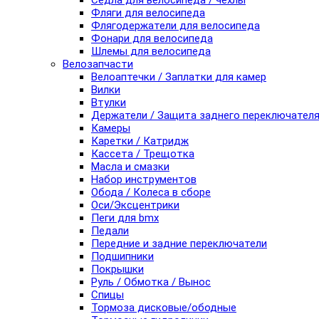
Седла для велосипеда / чехлы
Фляги для велосипеда
Флягодержатели для велосипеда
Фонари для велосипеда
Шлемы для велосипеда
Велозапчасти
Велоаптечки / Заплатки для камер
Вилки
Втулки
Держатели / Защита заднего переключател
Камеры
Каретки / Катридж
Кассета / Трещотка
Масла и смазки
Набор инструментов
Обода / Колеса в сборе
Оси/Эксцентрики
Пеги для bmx
Педали
Передние и задние переключатели
Подшипники
Покрышки
Руль / Обмотка / Вынос
Спицы
Тормоза дисковые/ободные