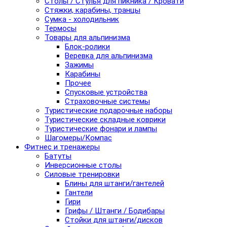
Столы / Стулья для пикника / Кровати
Стяжки, карабины, транцы
Сумка - холодильник
Термосы
Товары для альпинизма
Блок-ролики
Веревка для альпинизма
Зажимы
Карабины
Прочее
Спусковые устройства
Страховочные системы
Туристические подарочные наборы
Туристические складные коврики
Туристические фонари и лампы
Шагомеры/Компас
Фитнес и тренажеры
Батуты
Инверсионные столы
Силовые тренировки
Блины для штанги/гантелей
Гантели
Гири
Грифы / Штанги / Бодибары
Стойки для штанги/дисков