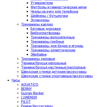
Утяжелители
Фитболы и гимнастические мячи
Чехлы на руку для телефона
Шейкеры / бутылочки
Эспандеры
Тренажеры кардио
Беговые дорожки
Виброплатформы
Тренажеры велосипедные
Тренажеры гребные
Тренажеры для бедер и ягодиц
Тренажеры эллиптические
Эйрбайки
Тренажеры силовые
Турники/брусья напольные
Турники/брусья настенные/распорные
Шведские стенки детские/аксессуары
Шведские стенки спортивные/аксессуары
Часы
AQUATICO
BERNY
Gustav Becker
LUWENOR
PILOT
Pемни/Акссесуары