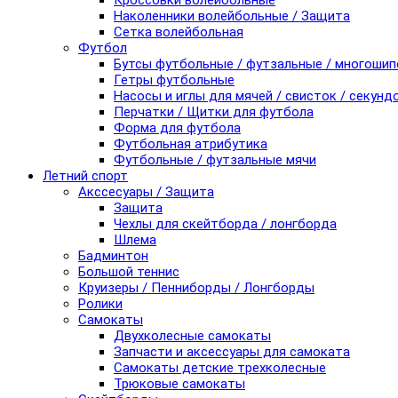
Кроссовки волейбольные
Наколенники волейбольные / Защита
Сетка волейбольная
Футбол
Бутсы футбольные / футзальные / многоши
Гетры футбольные
Насосы и иглы для мячей / свисток / секунд
Перчатки / Щитки для футбола
Форма для футбола
Футбольная атрибутика
Футбольные / футзальные мячи
Летний спорт
Акссесуары / Защита
Защита
Чехлы для скейтборда / лонгборда
Шлема
Бадминтон
Большой теннис
Круизеры / Пенниборды / Лонгборды
Ролики
Самокаты
Двухколесные самокаты
Запчасти и аксессуары для самоката
Самокаты детские трехколесные
Трюковые самокаты