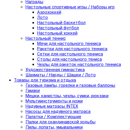
Награды
Настольные спортивные игры / Наборы игр
Аэрохоккей
Лото
Настольный баскетбол
Настольный футбол
Настольный хоккей
Настольный теннис
Мячи для настольного тенниса
Ракетки для настольного тенниса
Сетки для настольного тенниса
Столы для настольного тениса
Чехлы для ракеток настольного тенниса
Художественная гимнастика
Шахматы / Нарды / Шашки / Лото
Товары для туризма и отдыха
Газовые лампы, горелки и газовые баллоны
Гамаки
Мешки, канистры, чехлы, сумки, рюкзаки
Мультиинструменты и ножи
Надувные матрасы INTEX
Насосы для надувного матраса
Палатки / Комплектующие
Палки для скандинавской ходьбы
Пилы, лопаты, умывальники