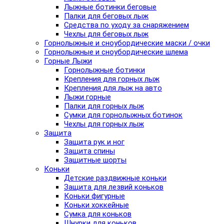
Лыжные ботинки беговые
Палки для беговых лыж
Средства по уходу за снаряжением
Чехлы для беговых лыж
Горнолыжные и сноубордические маски / очки
Горнолыжные и сноубордические шлема
Горные Лыжи
Горнолыжные ботинки
Крепления для горных лыж
Крепления для лыж на авто
Лыжи горные
Палки для горных лыж
Сумки для горнолыжных ботинок
Чехлы для горных лыж
Защита
Защита рук и ног
Защита спины
Защитные шорты
Коньки
Детские раздвижные коньки
Защита для лезвий коньков
Коньки фигурные
Коньки хоккейные
Сумка для коньков
Шнурки для коньков