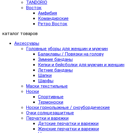
TANDORIO
Восток
Амфибия
Командирские
Ретро Восток
каталог товаров
Аксессуары
Головные уборы для женщин и мужчин
Балаклавы / Повязки на голову
Зимние банданы
Кепки и бейсболки для мужчин и женщин
Летние банданы
Шапки
Шарфы
Маски текстильные
Носки
Спортивные
Термоноски
Носки горнолыжные / сноубордические
Очки солнцезащитные
Перчатки и варежки
Детские перчатки и варежки
Женские перчатки и варежки