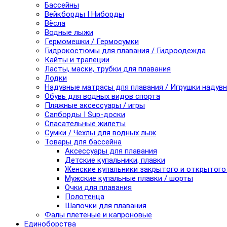
Бассейны
Вейкборды I Ниборды
Вёсла
Водные лыжи
Гермомешки / Гермосумки
Гидрокостюмы для плавания / Гидроодежда
Кайты и трапеции
Ласты, маски, трубки для плавания
Лодки
Надувные матрасы для плавания / Игрушки надув
Обувь для водных видов спорта
Пляжные аксессуары / игры
Сапборды I Sup-доски
Спасательные жилеты
Сумки / Чехлы для водных лыж
Товары для бассейна
Аксессуары для плавания
Детские купальники, плавки
Женские купальники закрытого и открытого
Мужские купальные плавки / шорты
Очки для плавания
Полотенца
Шапочки для плавания
Фалы плетеные и капроновые
Единоборства