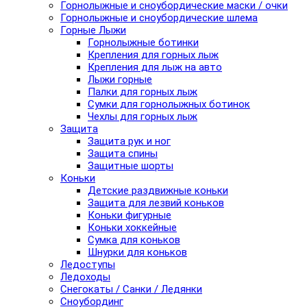
Горнолыжные и сноубордические маски / очки
Горнолыжные и сноубордические шлема
Горные Лыжи
Горнолыжные ботинки
Крепления для горных лыж
Крепления для лыж на авто
Лыжи горные
Палки для горных лыж
Сумки для горнолыжных ботинок
Чехлы для горных лыж
Защита
Защита рук и ног
Защита спины
Защитные шорты
Коньки
Детские раздвижные коньки
Защита для лезвий коньков
Коньки фигурные
Коньки хоккейные
Сумка для коньков
Шнурки для коньков
Ледоступы
Ледоходы
Снегокаты / Санки / Ледянки
Сноубординг