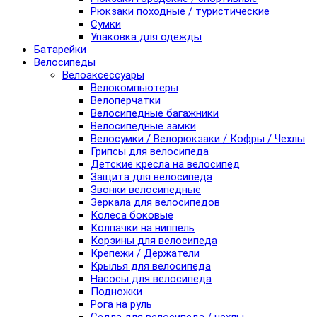
Рюкзаки походные / туристические
Сумки
Упаковка для одежды
Батарейки
Велосипеды
Велоаксессуары
Велокомпьютеры
Велоперчатки
Велосипедные багажники
Велосипедные замки
Велосумки / Велорюкзаки / Кофры / Чехлы
Грипсы для велосипеда
Детские кресла на велосипед
Защита для велосипеда
Звонки велосипедные
Зеркала для велосипедов
Колеса боковые
Колпачки на ниппель
Корзины для велосипеда
Крепежи / Держатели
Крылья для велосипеда
Насосы для велосипеда
Подножки
Рога на руль