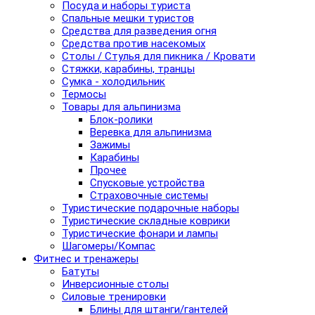
Посуда и наборы туриста
Спальные мешки туристов
Средства для разведения огня
Средства против насекомых
Столы / Стулья для пикника / Кровати
Стяжки, карабины, транцы
Сумка - холодильник
Термосы
Товары для альпинизма
Блок-ролики
Веревка для альпинизма
Зажимы
Карабины
Прочее
Спусковые устройства
Страховочные системы
Туристические подарочные наборы
Туристические складные коврики
Туристические фонари и лампы
Шагомеры/Компас
Фитнес и тренажеры
Батуты
Инверсионные столы
Силовые тренировки
Блины для штанги/гантелей