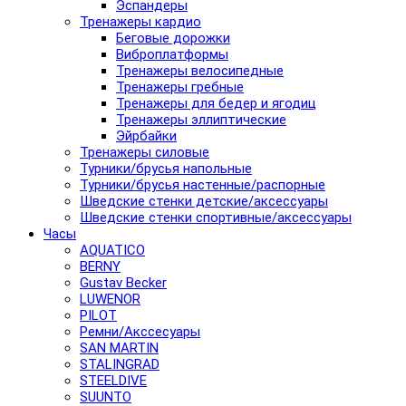
Эспандеры
Тренажеры кардио
Беговые дорожки
Виброплатформы
Тренажеры велосипедные
Тренажеры гребные
Тренажеры для бедер и ягодиц
Тренажеры эллиптические
Эйрбайки
Тренажеры силовые
Турники/брусья напольные
Турники/брусья настенные/распорные
Шведские стенки детские/аксессуары
Шведские стенки спортивные/аксессуары
Часы
AQUATICO
BERNY
Gustav Becker
LUWENOR
PILOT
Pемни/Акссесуары
SAN MARTIN
STALINGRAD
STEELDIVE
SUUNTO