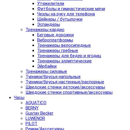
Утяжелители
Фитболы и гимнастические мячи
Чехлы на руку для телефона
Шейкеры / бутылочки
Эспандеры
Тренажеры кардио
Беговые дорожки
Виброплатформы
Тренажеры велосипедные
Тренажеры гребные
Тренажеры для бедер и ягодиц
Тренажеры эллиптические
Эйрбайки
Тренажеры силовые
Турники/брусья напольные
Турники/брусья настенные/распорные
Шведские стенки детские/аксессуары
Шведские стенки спортивные/аксессуары
Часы
AQUATICO
BERNY
Gustav Becker
LUWENOR
PILOT
Pемни/Акссесуары