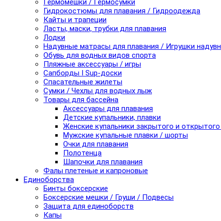
Гермомешки / Гермосумки
Гидрокостюмы для плавания / Гидроодежда
Кайты и трапеции
Ласты, маски, трубки для плавания
Лодки
Надувные матрасы для плавания / Игрушки надув
Обувь для водных видов спорта
Пляжные аксессуары / игры
Сапборды I Sup-доски
Спасательные жилеты
Сумки / Чехлы для водных лыж
Товары для бассейна
Аксессуары для плавания
Детские купальники, плавки
Женские купальники закрытого и открытого
Мужские купальные плавки / шорты
Очки для плавания
Полотенца
Шапочки для плавания
Фалы плетеные и капроновые
Единоборства
Бинты боксерские
Боксерские мешки / Груши / Подвесы
Защита для единоборств
Капы