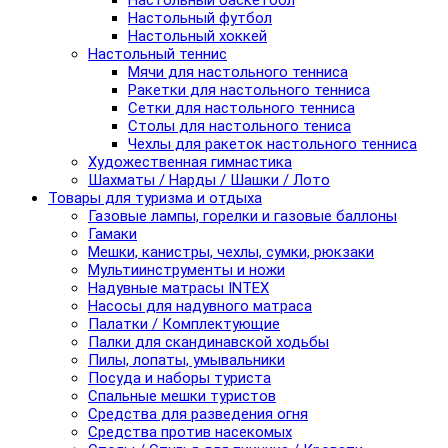
Настольный баскетбол
Настольный футбол
Настольный хоккей
Настольный теннис
Мячи для настольного тенниса
Ракетки для настольного тенниса
Сетки для настольного тенниса
Столы для настольного тениса
Чехлы для ракеток настольного тенниса
Художественная гимнастика
Шахматы / Нарды / Шашки / Лото
Товары для туризма и отдыха
Газовые лампы, горелки и газовые баллоны
Гамаки
Мешки, канистры, чехлы, сумки, рюкзаки
Мультиинструменты и ножи
Надувные матрасы INTEX
Насосы для надувного матраса
Палатки / Комплектующие
Палки для скандинавской ходьбы
Пилы, лопаты, умывальники
Посуда и наборы туриста
Спальные мешки туристов
Средства для разведения огня
Средства против насекомых