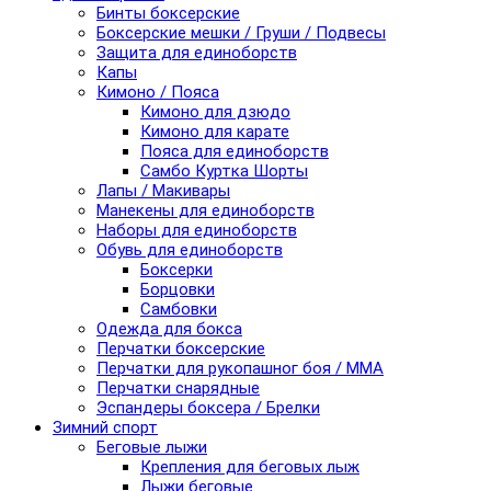
Бинты боксерские
Боксерские мешки / Груши / Подвесы
Защита для единоборств
Капы
Кимоно / Пояса
Кимоно для дзюдо
Кимоно для карате
Пояса для единоборств
Самбо Куртка Шорты
Лапы / Макивары
Манекены для единоборств
Наборы для единоборств
Обувь для единоборств
Боксерки
Борцовки
Самбовки
Одежда для бокса
Перчатки боксерские
Перчатки для рукопашног боя / ММА
Перчатки снарядные
Эспандеры боксера / Брелки
Зимний спорт
Беговые лыжи
Крепления для беговых лыж
Лыжи беговые