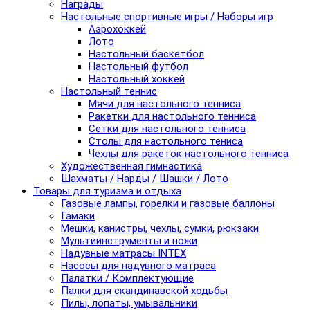
Награды
Настольные спортивные игры / Наборы игр
Аэрохоккей
Лото
Настольный баскетбол
Настольный футбол
Настольный хоккей
Настольный теннис
Мячи для настольного тенниса
Ракетки для настольного тенниса
Сетки для настольного тенниса
Столы для настольного тениса
Чехлы для ракеток настольного тенниса
Художественная гимнастика
Шахматы / Нарды / Шашки / Лото
Товары для туризма и отдыха
Газовые лампы, горелки и газовые баллоны
Гамаки
Мешки, канистры, чехлы, сумки, рюкзаки
Мультиинструменты и ножи
Надувные матрасы INTEX
Насосы для надувного матраса
Палатки / Комплектующие
Палки для скандинавской ходьбы
Пилы, лопаты, умывальники