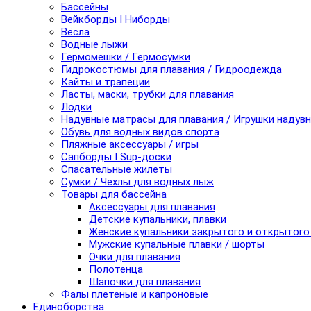
Бассейны
Вейкборды I Ниборды
Вёсла
Водные лыжи
Гермомешки / Гермосумки
Гидрокостюмы для плавания / Гидроодежда
Кайты и трапеции
Ласты, маски, трубки для плавания
Лодки
Надувные матрасы для плавания / Игрушки надув
Обувь для водных видов спорта
Пляжные аксессуары / игры
Сапборды I Sup-доски
Спасательные жилеты
Сумки / Чехлы для водных лыж
Товары для бассейна
Аксессуары для плавания
Детские купальники, плавки
Женские купальники закрытого и открытого
Мужские купальные плавки / шорты
Очки для плавания
Полотенца
Шапочки для плавания
Фалы плетеные и капроновые
Единоборства