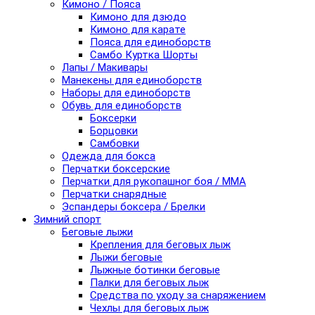
Кимоно / Пояса
Кимоно для дзюдо
Кимоно для карате
Пояса для единоборств
Самбо Куртка Шорты
Лапы / Макивары
Манекены для единоборств
Наборы для единоборств
Обувь для единоборств
Боксерки
Борцовки
Самбовки
Одежда для бокса
Перчатки боксерские
Перчатки для рукопашног боя / ММА
Перчатки снарядные
Эспандеры боксера / Брелки
Зимний спорт
Беговые лыжи
Крепления для беговых лыж
Лыжи беговые
Лыжные ботинки беговые
Палки для беговых лыж
Средства по уходу за снаряжением
Чехлы для беговых лыж