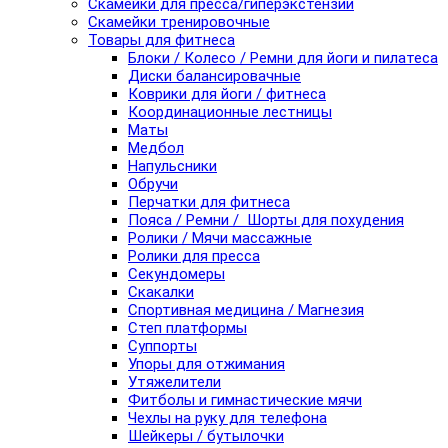
Скамейки для пресса/гиперэкстензии
Скамейки тренировочные
Товары для фитнеса
Блоки / Колесо / Ремни для йоги и пилатеса
Диски балансировачные
Коврики для йоги / фитнеса
Координационные лестницы
Маты
Медбол
Напульсники
Обручи
Перчатки для фитнеса
Пояса / Ремни / Шорты для похудения
Ролики / Мячи массажные
Ролики для пресса
Секундомеры
Скакалки
Спортивная медицина / Магнезия
Степ платформы
Суппорты
Упоры для отжимания
Утяжелители
Фитболы и гимнастические мячи
Чехлы на руку для телефона
Шейкеры / бутылочки