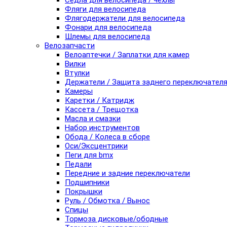
Седла для велосипеда / чехлы
Фляги для велосипеда
Флягодержатели для велосипеда
Фонари для велосипеда
Шлемы для велосипеда
Велозапчасти
Велоаптечки / Заплатки для камер
Вилки
Втулки
Держатели / Защита заднего переключател
Камеры
Каретки / Катридж
Кассета / Трещотка
Масла и смазки
Набор инструментов
Обода / Колеса в сборе
Оси/Эксцентрики
Пеги для bmx
Педали
Передние и задние переключатели
Подшипники
Покрышки
Руль / Обмотка / Вынос
Спицы
Тормоза дисковые/ободные