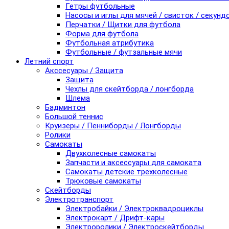
Гетры футбольные
Насосы и иглы для мячей / свисток / секунд
Перчатки / Щитки для футбола
Форма для футбола
Футбольная атрибутика
Футбольные / футзальные мячи
Летний спорт
Акссесуары / Защита
Защита
Чехлы для скейтборда / лонгборда
Шлема
Бадминтон
Большой теннис
Круизеры / Пенниборды / Лонгборды
Ролики
Самокаты
Двухколесные самокаты
Запчасти и аксессуары для самоката
Самокаты детские трехколесные
Трюковые самокаты
Скейтборды
Электротранспорт
Электробайки / Электроквадроциклы
Электрокарт / Дрифт-кары
Электроролики / Электроскейтборды