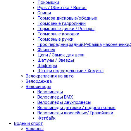
Покрышки
Руль / Обмотка / Вынос
Спицы
Тормоза дисковые/ободные
Тормозные гидролинии
Тормозные диски / Роторы
Тормозные колодки
Тормозные ручки
Трос передний,задний,Рубашка,Наконечники,
Флиппер
Цепи / Замок для цепи
Шатуны / Звезды
Шифтеры
Штыри подседельные / Хомуты
Велокрепления на авто
Велоодежда
Велосипеды
Велосипеды
Велосипеды BMX
Велосипеды двухподвесы
Велосипеды детские / подростковые
Велосипеды шоссейные/ Гравийники
Фэтбайк
Водный спорт
Баллоны