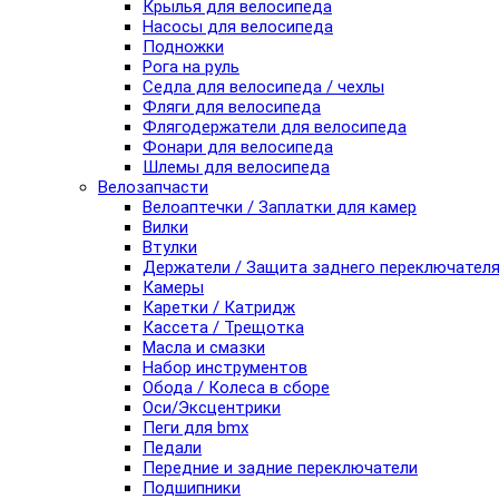
Крылья для велосипеда
Насосы для велосипеда
Подножки
Рога на руль
Седла для велосипеда / чехлы
Фляги для велосипеда
Флягодержатели для велосипеда
Фонари для велосипеда
Шлемы для велосипеда
Велозапчасти
Велоаптечки / Заплатки для камер
Вилки
Втулки
Держатели / Защита заднего переключател
Камеры
Каретки / Катридж
Кассета / Трещотка
Масла и смазки
Набор инструментов
Обода / Колеса в сборе
Оси/Эксцентрики
Пеги для bmx
Педали
Передние и задние переключатели
Подшипники