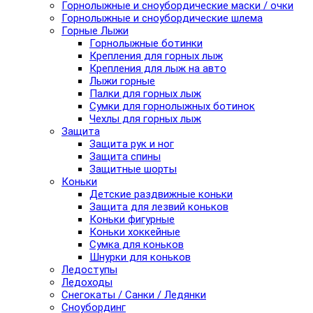
Горнолыжные и сноубордические маски / очки
Горнолыжные и сноубордические шлема
Горные Лыжи
Горнолыжные ботинки
Крепления для горных лыж
Крепления для лыж на авто
Лыжи горные
Палки для горных лыж
Сумки для горнолыжных ботинок
Чехлы для горных лыж
Защита
Защита рук и ног
Защита спины
Защитные шорты
Коньки
Детские раздвижные коньки
Защита для лезвий коньков
Коньки фигурные
Коньки хоккейные
Сумка для коньков
Шнурки для коньков
Ледоступы
Ледоходы
Снегокаты / Санки / Ледянки
Сноубординг