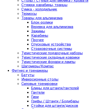
Столы / Стулья для пикника / Кровати
Стяжки, карабины, транцы
Сумка - холодильник
Термосы
Товары для альпинизма
Блок-ролики
Веревка для альпинизма
Зажимы
Карабины
Прочее
Спусковые устройства
Страховочные системы
Туристические подарочные наборы
Туристические складные коврики
Туристические фонари и лампы
Шагомеры/Компас
Фитнес и тренажеры
Батуты
Инверсионные столы
Силовые тренировки
Блины для штанги/гантелей
Гантели
Гири
Грифы / Штанги / Бодибары
Стойки для штанги/дисков