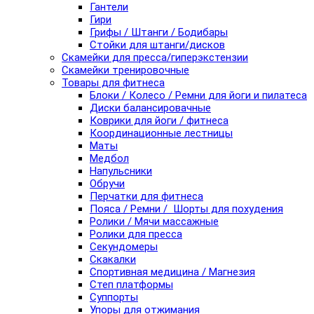
Гантели
Гири
Грифы / Штанги / Бодибары
Стойки для штанги/дисков
Скамейки для пресса/гиперэкстензии
Скамейки тренировочные
Товары для фитнеса
Блоки / Колесо / Ремни для йоги и пилатеса
Диски балансировачные
Коврики для йоги / фитнеса
Координационные лестницы
Маты
Медбол
Напульсники
Обручи
Перчатки для фитнеса
Пояса / Ремни / Шорты для похудения
Ролики / Мячи массажные
Ролики для пресса
Секундомеры
Скакалки
Спортивная медицина / Магнезия
Степ платформы
Суппорты
Упоры для отжимания