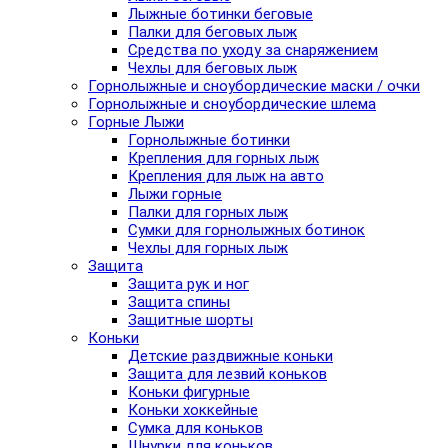
Лыжные ботинки беговые
Палки для беговых лыж
Средства по уходу за снаряжением
Чехлы для беговых лыж
Горнолыжные и сноубордические маски / очки
Горнолыжные и сноубордические шлема
Горные Лыжи
Горнолыжные ботинки
Крепления для горных лыж
Крепления для лыж на авто
Лыжи горные
Палки для горных лыж
Сумки для горнолыжных ботинок
Чехлы для горных лыж
Защита
Защита рук и ног
Защита спины
Защитные шорты
Коньки
Детские раздвижные коньки
Защита для лезвий коньков
Коньки фигурные
Коньки хоккейные
Сумка для коньков
Шнурки для коньков