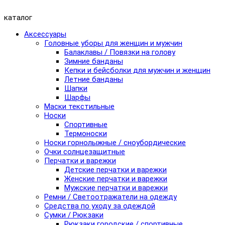
каталог
Аксессуары
Головные уборы для женщин и мужчин
Балаклавы / Повязки на голову
Зимние банданы
Кепки и бейсболки для мужчин и женщин
Летние банданы
Шапки
Шарфы
Маски текстильные
Носки
Спортивные
Термоноски
Носки горнолыжные / сноубордические
Очки солнцезащитные
Перчатки и варежки
Детские перчатки и варежки
Женские перчатки и варежки
Мужские перчатки и варежки
Ремни / Светоотражатели на одежду
Средства по уходу за одеждой
Сумки / Рюкзаки
Рюкзаки городские / спортивные