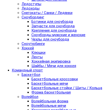
Ледоступы
Ледоходы
Снегокаты / Санки / Ледянки
Сноубординг
Ботинки для сноуборда
Запчасти для сноуборда
Крепления для сноуборда
Сноуборды мужские и женские
Чехлы для сноуборда
Сноутюбинги
Хоккей
Клюшки
Ленты
Хоккейная экипировка
Шайбы / Мячи для хоккея
Командный спорт
Баскетбол
Баскетбольные кроссовки
Баскетбольные мячи
Баскетбольные стойки / Щиты / Кольца
Форма баскетбольная
Волейбол
Волейбольная форма
Волейбольные мячи