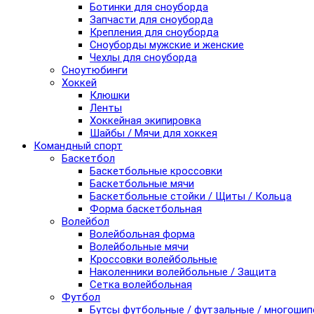
Ботинки для сноуборда
Запчасти для сноуборда
Крепления для сноуборда
Сноуборды мужские и женские
Чехлы для сноуборда
Сноутюбинги
Хоккей
Клюшки
Ленты
Хоккейная экипировка
Шайбы / Мячи для хоккея
Командный спорт
Баскетбол
Баскетбольные кроссовки
Баскетбольные мячи
Баскетбольные стойки / Щиты / Кольца
Форма баскетбольная
Волейбол
Волейбольная форма
Волейбольные мячи
Кроссовки волейбольные
Наколенники волейбольные / Защита
Сетка волейбольная
Футбол
Бутсы футбольные / футзальные / многоши