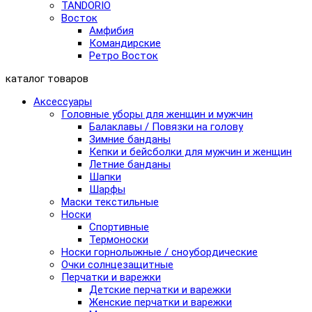
TANDORIO
Восток
Амфибия
Командирские
Ретро Восток
каталог товаров
Аксессуары
Головные уборы для женщин и мужчин
Балаклавы / Повязки на голову
Зимние банданы
Кепки и бейсболки для мужчин и женщин
Летние банданы
Шапки
Шарфы
Маски текстильные
Носки
Спортивные
Термоноски
Носки горнолыжные / сноубордические
Очки солнцезащитные
Перчатки и варежки
Детские перчатки и варежки
Женские перчатки и варежки