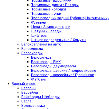
Тормозные гидролинии
Тормозные диски / Роторы
Тормозные колодки
Тормозные ручки
Трос передний,задний,Рубашка,Наконечники,
Флиппер
Цепи / Замок для цепи
Шатуны / Звезды
Шифтеры
Штыри подседельные / Хомуты
Велокрепления на авто
Велоодежда
Велосипеды
Велосипеды
Велосипеды BMX
Велосипеды двухподвесы
Велосипеды детские / подростковые
Велосипеды шоссейные/ Гравийники
Фэтбайк
Водный спорт
Баллоны
Бассейны
Вейкборды I Ниборды
Вёсла
Водные лыжи