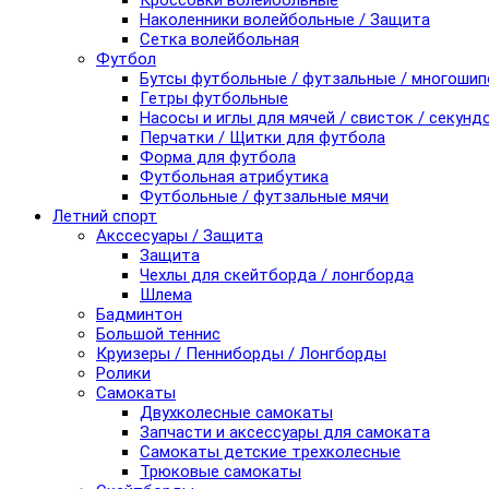
Кроссовки волейбольные
Наколенники волейбольные / Защита
Сетка волейбольная
Футбол
Бутсы футбольные / футзальные / многоши
Гетры футбольные
Насосы и иглы для мячей / свисток / секунд
Перчатки / Щитки для футбола
Форма для футбола
Футбольная атрибутика
Футбольные / футзальные мячи
Летний спорт
Акссесуары / Защита
Защита
Чехлы для скейтборда / лонгборда
Шлема
Бадминтон
Большой теннис
Круизеры / Пенниборды / Лонгборды
Ролики
Самокаты
Двухколесные самокаты
Запчасти и аксессуары для самоката
Самокаты детские трехколесные
Трюковые самокаты