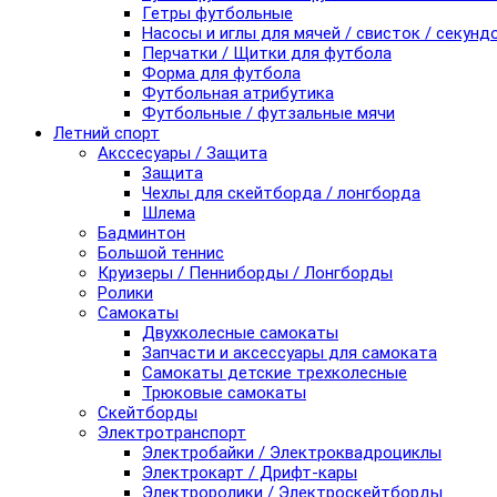
Гетры футбольные
Насосы и иглы для мячей / свисток / секунд
Перчатки / Щитки для футбола
Форма для футбола
Футбольная атрибутика
Футбольные / футзальные мячи
Летний спорт
Акссесуары / Защита
Защита
Чехлы для скейтборда / лонгборда
Шлема
Бадминтон
Большой теннис
Круизеры / Пенниборды / Лонгборды
Ролики
Самокаты
Двухколесные самокаты
Запчасти и аксессуары для самоката
Самокаты детские трехколесные
Трюковые самокаты
Скейтборды
Электротранспорт
Электробайки / Электроквадроциклы
Электрокарт / Дрифт-кары
Электроролики / Электроскейтборды