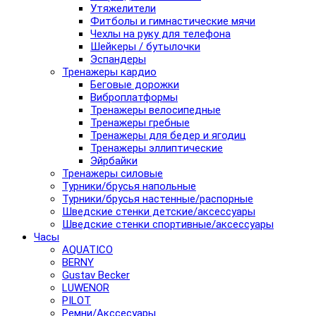
Утяжелители
Фитболы и гимнастические мячи
Чехлы на руку для телефона
Шейкеры / бутылочки
Эспандеры
Тренажеры кардио
Беговые дорожки
Виброплатформы
Тренажеры велосипедные
Тренажеры гребные
Тренажеры для бедер и ягодиц
Тренажеры эллиптические
Эйрбайки
Тренажеры силовые
Турники/брусья напольные
Турники/брусья настенные/распорные
Шведские стенки детские/аксессуары
Шведские стенки спортивные/аксессуары
Часы
AQUATICO
BERNY
Gustav Becker
LUWENOR
PILOT
Pемни/Акссесуары