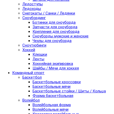
Ледоступы
Ледоходы
Снегокаты / Санки / Ледянки
Сноубординг
Ботинки для сноуборда
Запчасти для сноуборда
Крепления для сноуборда
Сноуборды мужские и женские
Чехлы для сноуборда
Сноутюбинги
Хоккей
Клюшки
Ленты
Хоккейная экипировка
Шайбы / Мячи для хоккея
Командный спорт
Баскетбол
Баскетбольные кроссовки
Баскетбольные мячи
Баскетбольные стойки / Щиты / Кольца
Форма баскетбольная
Волейбол
Волейбольная форма
Волейбольные мячи