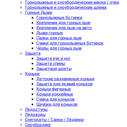
Горнолыжные и сноубордические маски / очки
Горнолыжные и сноубордические шлема
Горные Лыжи
Горнолыжные ботинки
Крепления для горных лыж
Крепления для лыж на авто
Лыжи горные
Палки для горных лыж
Сумки для горнолыжных ботинок
Чехлы для горных лыж
Защита
Защита рук и ног
Защита спины
Защитные шорты
Коньки
Детские раздвижные коньки
Защита для лезвий коньков
Коньки фигурные
Коньки хоккейные
Сумка для коньков
Шнурки для коньков
Ледоступы
Ледоходы
Снегокаты / Санки / Ледянки
Сноубординг