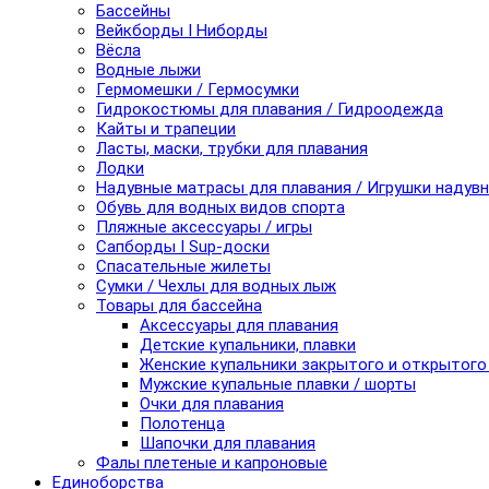
Бассейны
Вейкборды I Ниборды
Вёсла
Водные лыжи
Гермомешки / Гермосумки
Гидрокостюмы для плавания / Гидроодежда
Кайты и трапеции
Ласты, маски, трубки для плавания
Лодки
Надувные матрасы для плавания / Игрушки надув
Обувь для водных видов спорта
Пляжные аксессуары / игры
Сапборды I Sup-доски
Спасательные жилеты
Сумки / Чехлы для водных лыж
Товары для бассейна
Аксессуары для плавания
Детские купальники, плавки
Женские купальники закрытого и открытого
Мужские купальные плавки / шорты
Очки для плавания
Полотенца
Шапочки для плавания
Фалы плетеные и капроновые
Единоборства