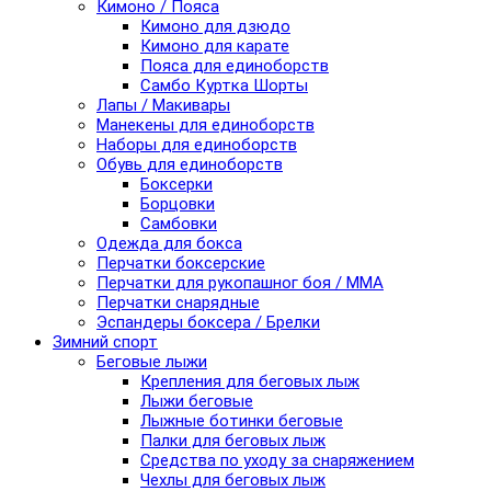
Кимоно / Пояса
Кимоно для дзюдо
Кимоно для карате
Пояса для единоборств
Самбо Куртка Шорты
Лапы / Макивары
Манекены для единоборств
Наборы для единоборств
Обувь для единоборств
Боксерки
Борцовки
Самбовки
Одежда для бокса
Перчатки боксерские
Перчатки для рукопашног боя / ММА
Перчатки снарядные
Эспандеры боксера / Брелки
Зимний спорт
Беговые лыжи
Крепления для беговых лыж
Лыжи беговые
Лыжные ботинки беговые
Палки для беговых лыж
Средства по уходу за снаряжением
Чехлы для беговых лыж