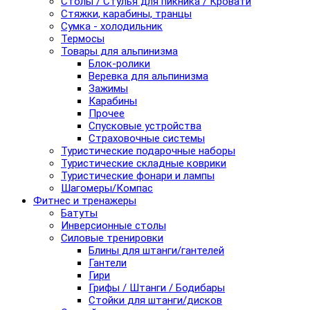
Столы / Стулья для пикника / Кровати
Стяжки, карабины, транцы
Сумка - холодильник
Термосы
Товары для альпинизма
Блок-ролики
Веревка для альпинизма
Зажимы
Карабины
Прочее
Спусковые устройства
Страховочные системы
Туристические подарочные наборы
Туристические складные коврики
Туристические фонари и лампы
Шагомеры/Компас
Фитнес и тренажеры
Батуты
Инверсионные столы
Силовые тренировки
Блины для штанги/гантелей
Гантели
Гири
Грифы / Штанги / Бодибары
Стойки для штанги/дисков