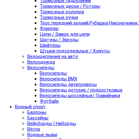
Тормозные гидролинии
Тормозные диски / Роторы
Тормозные колодки
Тормозные ручки
Трос передний,задний,Рубашка,Наконечники,
Флиппер
Цепи / Замок для цепи
Шатуны / Звезды
Шифтеры
Штыри подседельные / Хомуты
Велокрепления на авто
Велоодежда
Велосипеды
Велосипеды
Велосипеды BMX
Велосипеды двухподвесы
Велосипеды детские / подростковые
Велосипеды шоссейные/ Гравийники
Фэтбайк
Водный спорт
Баллоны
Бассейны
Вейкборды I Ниборды
Вёсла
Водные лыжи