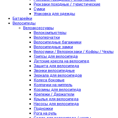
Рюкзаки походные / туристические
Сумки
Упаковка для одежды
Батарейки
Велосипеды
Велоаксессуары
Велокомпьютеры
Велоперчатки
Велосипедные багажники
Велосипедные замки
Велосумки / Велорюкзаки / Кофры / Чехлы
Грипсы для велосипеда
Детские кресла на велосипед
Защита для велосипеда
Звонки велосипедные
Зеркала для велосипедов
Колеса боковые
Колпачки на ниппель
Корзины для велосипеда
Крепежи / Держатели
Крылья для велосипеда
Насосы для велосипеда
Подножки
Рога на руль