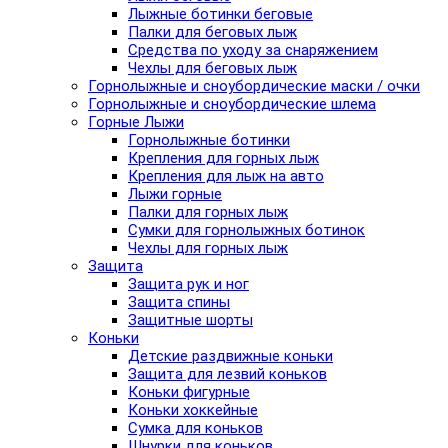
Лыжные ботинки беговые
Палки для беговых лыж
Средства по уходу за снаряжением
Чехлы для беговых лыж
Горнолыжные и сноубордические маски / очки
Горнолыжные и сноубордические шлема
Горные Лыжи
Горнолыжные ботинки
Крепления для горных лыж
Крепления для лыж на авто
Лыжи горные
Палки для горных лыж
Сумки для горнолыжных ботинок
Чехлы для горных лыж
Защита
Защита рук и ног
Защита спины
Защитные шорты
Коньки
Детские раздвижные коньки
Защита для лезвий коньков
Коньки фигурные
Коньки хоккейные
Сумка для коньков
Шнурки для коньков