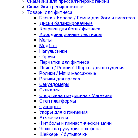
Скамейки для пресса/гиперэкстензии
Скамейки тренировочные
Товары для фитнеса
Блоки / Колесо / Ремни для йоги и пилатеса
Диски балансировачные
Коврики для йоги / фитнеса
Координационные лестницы
Маты
Медбол
Напульсники
Обручи
Перчатки для фитнеса
Пояса / Ремни / Шорты для похудения
Ролики / Мячи массажные
Ролики для пресса
Секундомеры
Скакалки
Спортивная медицина / Магнезия
Степ платформы
Суппорты
Упоры для отжимания
Утяжелители
Фитболы и гимнастические мячи
Чехлы на руку для телефона
Шейкеры / бутылочки