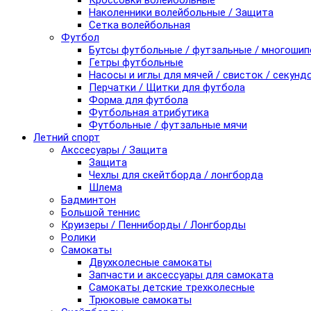
Кроссовки волейбольные
Наколенники волейбольные / Защита
Сетка волейбольная
Футбол
Бутсы футбольные / футзальные / многоши
Гетры футбольные
Насосы и иглы для мячей / свисток / секунд
Перчатки / Щитки для футбола
Форма для футбола
Футбольная атрибутика
Футбольные / футзальные мячи
Летний спорт
Акссесуары / Защита
Защита
Чехлы для скейтборда / лонгборда
Шлема
Бадминтон
Большой теннис
Круизеры / Пенниборды / Лонгборды
Ролики
Самокаты
Двухколесные самокаты
Запчасти и аксессуары для самоката
Самокаты детские трехколесные
Трюковые самокаты