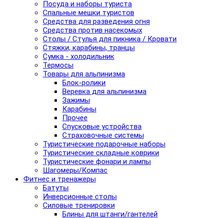
Посуда и наборы туриста
Спальные мешки туристов
Средства для разведения огня
Средства против насекомых
Столы / Стулья для пикника / Кровати
Стяжки, карабины, транцы
Сумка - холодильник
Термосы
Товары для альпинизма
Блок-ролики
Веревка для альпинизма
Зажимы
Карабины
Прочее
Спусковые устройства
Страховочные системы
Туристические подарочные наборы
Туристические складные коврики
Туристические фонари и лампы
Шагомеры/Компас
Фитнес и тренажеры
Батуты
Инверсионные столы
Силовые тренировки
Блины для штанги/гантелей