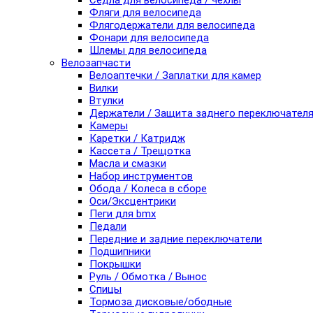
Седла для велосипеда / чехлы
Фляги для велосипеда
Флягодержатели для велосипеда
Фонари для велосипеда
Шлемы для велосипеда
Велозапчасти
Велоаптечки / Заплатки для камер
Вилки
Втулки
Держатели / Защита заднего переключател
Камеры
Каретки / Катридж
Кассета / Трещотка
Масла и смазки
Набор инструментов
Обода / Колеса в сборе
Оси/Эксцентрики
Пеги для bmx
Педали
Передние и задние переключатели
Подшипники
Покрышки
Руль / Обмотка / Вынос
Спицы
Тормоза дисковые/ободные