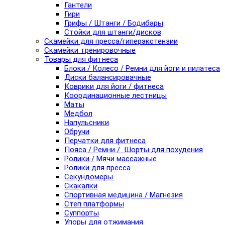
Гантели
Гири
Грифы / Штанги / Бодибары
Стойки для штанги/дисков
Скамейки для пресса/гиперэкстензии
Скамейки тренировочные
Товары для фитнеса
Блоки / Колесо / Ремни для йоги и пилатеса
Диски балансировачные
Коврики для йоги / фитнеса
Координационные лестницы
Маты
Медбол
Напульсники
Обручи
Перчатки для фитнеса
Пояса / Ремни / Шорты для похудения
Ролики / Мячи массажные
Ролики для пресса
Секундомеры
Скакалки
Спортивная медицина / Магнезия
Степ платформы
Суппорты
Упоры для отжимания