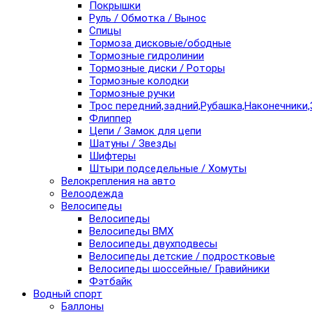
Покрышки
Руль / Обмотка / Вынос
Спицы
Тормоза дисковые/ободные
Тормозные гидролинии
Тормозные диски / Роторы
Тормозные колодки
Тормозные ручки
Трос передний,задний,Рубашка,Наконечники,
Флиппер
Цепи / Замок для цепи
Шатуны / Звезды
Шифтеры
Штыри подседельные / Хомуты
Велокрепления на авто
Велоодежда
Велосипеды
Велосипеды
Велосипеды BMX
Велосипеды двухподвесы
Велосипеды детские / подростковые
Велосипеды шоссейные/ Гравийники
Фэтбайк
Водный спорт
Баллоны