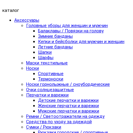
каталог
Аксессуары
Головные уборы для женщин и мужчин
Балаклавы / Повязки на голову
Зимние банданы
Кепки и бейсболки для мужчин и женщин
Летние банданы
Шапки
Шарфы
Маски текстильные
Носки
Спортивные
Термоноски
Носки горнолыжные / сноубордические
Очки солнцезащитные
Перчатки и варежки
Детские перчатки и варежки
Женские перчатки и варежки
Мужские перчатки и варежки
Ремни / Светоотражатели на одежду
Средства по уходу за одеждой
Сумки / Рюкзаки
Рюкзаки городские / спортивные