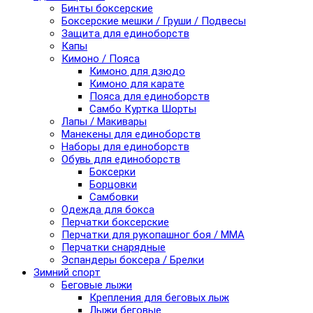
Бинты боксерские
Боксерские мешки / Груши / Подвесы
Защита для единоборств
Капы
Кимоно / Пояса
Кимоно для дзюдо
Кимоно для карате
Пояса для единоборств
Самбо Куртка Шорты
Лапы / Макивары
Манекены для единоборств
Наборы для единоборств
Обувь для единоборств
Боксерки
Борцовки
Самбовки
Одежда для бокса
Перчатки боксерские
Перчатки для рукопашног боя / ММА
Перчатки снарядные
Эспандеры боксера / Брелки
Зимний спорт
Беговые лыжи
Крепления для беговых лыж
Лыжи беговые