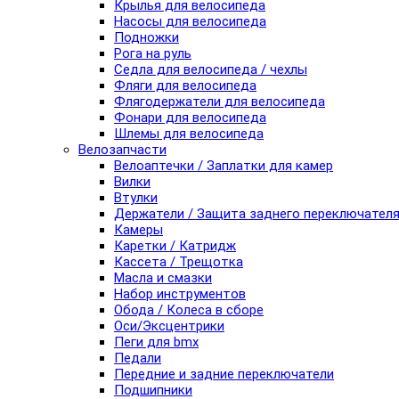
Крылья для велосипеда
Насосы для велосипеда
Подножки
Рога на руль
Седла для велосипеда / чехлы
Фляги для велосипеда
Флягодержатели для велосипеда
Фонари для велосипеда
Шлемы для велосипеда
Велозапчасти
Велоаптечки / Заплатки для камер
Вилки
Втулки
Держатели / Защита заднего переключател
Камеры
Каретки / Катридж
Кассета / Трещотка
Масла и смазки
Набор инструментов
Обода / Колеса в сборе
Оси/Эксцентрики
Пеги для bmx
Педали
Передние и задние переключатели
Подшипники