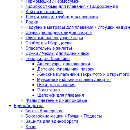
Гермомешки / Гермосумки
Гидрокостюмы для плавания / Гидроодежда
Кайты и трапеции
Ласты, маски, трубки для плавания
Лодки
Надувные матрасы для плавания / Игрушки надув
Обувь для водных видов спорта
Пляжные аксессуары / игры
Сапборды I Sup-доски
Спасательные жилеты
Сумки / Чехлы для водных лыж
Товары для бассейна
Аксессуары для плавания
Детские купальники, плавки
Женские купальники закрытого и открытого
Мужские купальные плавки / шорты
Очки для плавания
Полотенца
Шапочки для плавания
Фалы плетеные и капроновые
Единоборства
Бинты боксерские
Боксерские мешки / Груши / Подвесы
Защита для единоборств
Капы