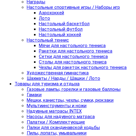
Награды
Настольные спортивные игры / Наборы игр
Аэрохоккей
Лото
Настольный баскетбол
Настольный футбол
Настольный хоккей
Настольный теннис
Мячи для настольного тенниса
Ракетки для настольного тенниса
Сетки для настольного тенниса
Столы для настольного тениса
Чехлы для ракеток настольного тенниса
Художественная гимнастика
Шахматы / Нарды / Шашки / Лото
Товары для туризма и отдыха
Газовые лампы, горелки и газовые баллоны
Гамаки
Мешки, канистры, чехлы, сумки, рюкзаки
Мультиинструменты и ножи
Надувные матрасы INTEX
Насосы для надувного матраса
Палатки / Комплектующие
Палки для скандинавской ходьбы
Пилы, лопаты, умывальники