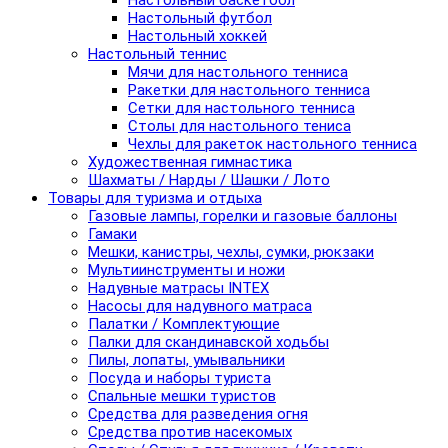
Настольный баскетбол
Настольный футбол
Настольный хоккей
Настольный теннис
Мячи для настольного тенниса
Ракетки для настольного тенниса
Сетки для настольного тенниса
Столы для настольного тениса
Чехлы для ракеток настольного тенниса
Художественная гимнастика
Шахматы / Нарды / Шашки / Лото
Товары для туризма и отдыха
Газовые лампы, горелки и газовые баллоны
Гамаки
Мешки, канистры, чехлы, сумки, рюкзаки
Мультиинструменты и ножи
Надувные матрасы INTEX
Насосы для надувного матраса
Палатки / Комплектующие
Палки для скандинавской ходьбы
Пилы, лопаты, умывальники
Посуда и наборы туриста
Спальные мешки туристов
Средства для разведения огня
Средства против насекомых