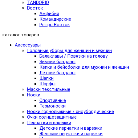
TANDORIO
Восток
Амфибия
Командирские
Ретро Восток
каталог товаров
Аксессуары
Головные уборы для женщин и мужчин
Балаклавы / Повязки на голову
Зимние банданы
Кепки и бейсболки для мужчин и женщин
Летние банданы
Шапки
Шарфы
Маски текстильные
Носки
Спортивные
Термоноски
Носки горнолыжные / сноубордические
Очки солнцезащитные
Перчатки и варежки
Детские перчатки и варежки
Женские перчатки и варежки