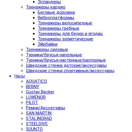
Эспандеры
Тренажеры кардио
Беговые дорожки
Виброплатформы
Тренажеры велосипедные
Тренажеры гребные
Тренажеры для бедер и ягодиц
Тренажеры эллиптические
Эйрбайки
Тренажеры силовые
Турники/брусья напольные
Турники/брусья настенные/распорные
Шведские стенки детские/аксессуары
Шведские стенки спортивные/аксессуары
Часы
AQUATICO
BERNY
Gustav Becker
LUWENOR
PILOT
Pемни/Акссесуары
SAN MARTIN
STALINGRAD
STEELDIVE
SUUNTO