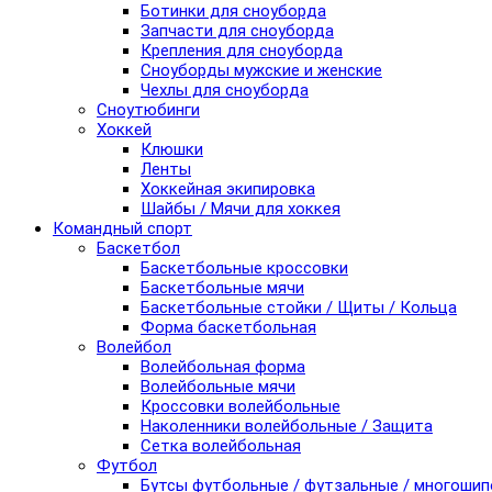
Ботинки для сноуборда
Запчасти для сноуборда
Крепления для сноуборда
Сноуборды мужские и женские
Чехлы для сноуборда
Сноутюбинги
Хоккей
Клюшки
Ленты
Хоккейная экипировка
Шайбы / Мячи для хоккея
Командный спорт
Баскетбол
Баскетбольные кроссовки
Баскетбольные мячи
Баскетбольные стойки / Щиты / Кольца
Форма баскетбольная
Волейбол
Волейбольная форма
Волейбольные мячи
Кроссовки волейбольные
Наколенники волейбольные / Защита
Сетка волейбольная
Футбол
Бутсы футбольные / футзальные / многоши