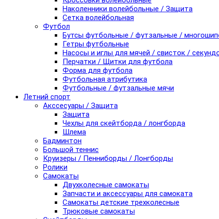
Кроссовки волейбольные
Наколенники волейбольные / Защита
Сетка волейбольная
Футбол
Бутсы футбольные / футзальные / многоши
Гетры футбольные
Насосы и иглы для мячей / свисток / секунд
Перчатки / Щитки для футбола
Форма для футбола
Футбольная атрибутика
Футбольные / футзальные мячи
Летний спорт
Акссесуары / Защита
Защита
Чехлы для скейтборда / лонгборда
Шлема
Бадминтон
Большой теннис
Круизеры / Пенниборды / Лонгборды
Ролики
Самокаты
Двухколесные самокаты
Запчасти и аксессуары для самоката
Самокаты детские трехколесные
Трюковые самокаты