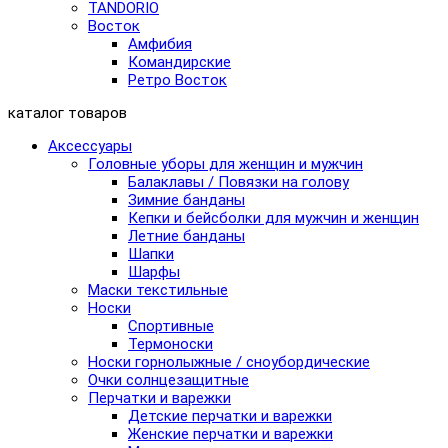
TANDORIO
Восток
Амфибия
Командирские
Ретро Восток
каталог товаров
Аксессуары
Головные уборы для женщин и мужчин
Балаклавы / Повязки на голову
Зимние банданы
Кепки и бейсболки для мужчин и женщин
Летние банданы
Шапки
Шарфы
Маски текстильные
Носки
Спортивные
Термоноски
Носки горнолыжные / сноубордические
Очки солнцезащитные
Перчатки и варежки
Детские перчатки и варежки
Женские перчатки и варежки