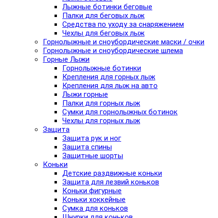
Лыжные ботинки беговые
Палки для беговых лыж
Средства по уходу за снаряжением
Чехлы для беговых лыж
Горнолыжные и сноубордические маски / очки
Горнолыжные и сноубордические шлема
Горные Лыжи
Горнолыжные ботинки
Крепления для горных лыж
Крепления для лыж на авто
Лыжи горные
Палки для горных лыж
Сумки для горнолыжных ботинок
Чехлы для горных лыж
Защита
Защита рук и ног
Защита спины
Защитные шорты
Коньки
Детские раздвижные коньки
Защита для лезвий коньков
Коньки фигурные
Коньки хоккейные
Сумка для коньков
Шнурки для коньков