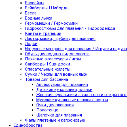
Бассейны
Вейкборды I Ниборды
Вёсла
Водные лыжи
Гермомешки / Гермосумки
Гидрокостюмы для плавания / Гидроодежда
Кайты и трапеции
Ласты, маски, трубки для плавания
Лодки
Надувные матрасы для плавания / Игрушки надув
Обувь для водных видов спорта
Пляжные аксессуары / игры
Сапборды I Sup-доски
Спасательные жилеты
Сумки / Чехлы для водных лыж
Товары для бассейна
Аксессуары для плавания
Детские купальники, плавки
Женские купальники закрытого и открытого
Мужские купальные плавки / шорты
Очки для плавания
Полотенца
Шапочки для плавания
Фалы плетеные и капроновые
Единоборства