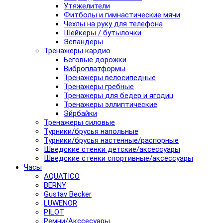
Утяжелители
Фитболы и гимнастические мячи
Чехлы на руку для телефона
Шейкеры / бутылочки
Эспандеры
Тренажеры кардио
Беговые дорожки
Виброплатформы
Тренажеры велосипедные
Тренажеры гребные
Тренажеры для бедер и ягодиц
Тренажеры эллиптические
Эйрбайки
Тренажеры силовые
Турники/брусья напольные
Турники/брусья настенные/распорные
Шведские стенки детские/аксессуары
Шведские стенки спортивные/аксессуары
Часы
AQUATICO
BERNY
Gustav Becker
LUWENOR
PILOT
Pемни/Акссесуары