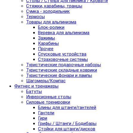
Столы / Стулья для пикника / Кровати
Стяжки, карабины, транцы
Сумка - холодильник
Термосы
Товары для альпинизма
Блок-ролики
Веревка для альпинизма
Зажимы
Карабины
Прочее
Спусковые устройства
Страховочные системы
Туристические подарочные наборы
Туристические складные коврики
Туристические фонари и лампы
Шагомеры/Компас
Фитнес и тренажеры
Батуты
Инверсионные столы
Силовые тренировки
Блины для штанги/гантелей
Гантели
Гири
Грифы / Штанги / Бодибары
Стойки для штанги/дисков