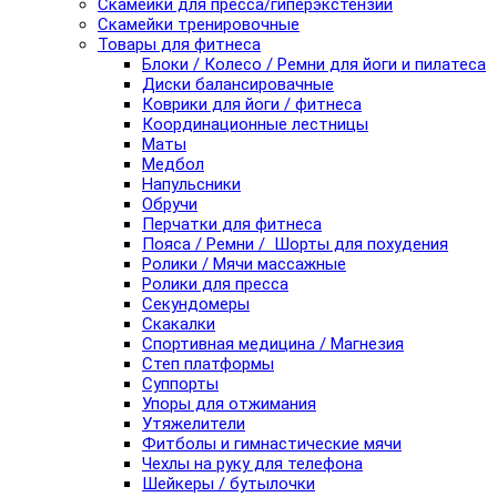
Скамейки для пресса/гиперэкстензии
Скамейки тренировочные
Товары для фитнеса
Блоки / Колесо / Ремни для йоги и пилатеса
Диски балансировачные
Коврики для йоги / фитнеса
Координационные лестницы
Маты
Медбол
Напульсники
Обручи
Перчатки для фитнеса
Пояса / Ремни / Шорты для похудения
Ролики / Мячи массажные
Ролики для пресса
Секундомеры
Скакалки
Спортивная медицина / Магнезия
Степ платформы
Суппорты
Упоры для отжимания
Утяжелители
Фитболы и гимнастические мячи
Чехлы на руку для телефона
Шейкеры / бутылочки