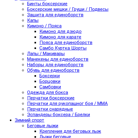
Бинты боксерские
Боксерские мешки / Груши / Подвесы
Защита для единоборств
Капы
Кимоно / Пояса
Кимоно для дзюдо
Кимоно для карате
Пояса для единоборств
Самбо Куртка Шорты
Лапы / Макивары
Манекены для единоборств
Наборы для единоборств
Обувь для единоборств
Боксерки
Борцовки
Самбовки
Одежда для бокса
Перчатки боксерские
Перчатки для рукопашног боя / ММА
Перчатки снарядные
Эспандеры боксера / Брелки
Зимний спорт
Беговые лыжи
Крепления для беговых лыж
Лыжи беговые