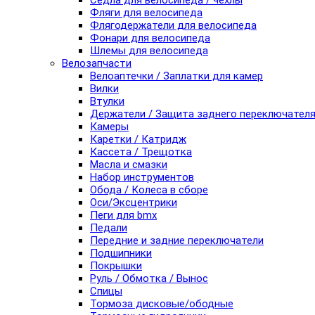
Седла для велосипеда / чехлы
Фляги для велосипеда
Флягодержатели для велосипеда
Фонари для велосипеда
Шлемы для велосипеда
Велозапчасти
Велоаптечки / Заплатки для камер
Вилки
Втулки
Держатели / Защита заднего переключател
Камеры
Каретки / Катридж
Кассета / Трещотка
Масла и смазки
Набор инструментов
Обода / Колеса в сборе
Оси/Эксцентрики
Пеги для bmx
Педали
Передние и задние переключатели
Подшипники
Покрышки
Руль / Обмотка / Вынос
Спицы
Тормоза дисковые/ободные