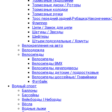
Тормозные гидролинии
Тормозные диски / Роторы
Тормозные колодки
Тормозные ручки
Трос передний,задний,Рубашка,Наконечники,
Флиппер
Цепи / Замок для цепи
Шатуны / Звезды
Шифтеры
Штыри подседельные / Хомуты
Велокрепления на авто
Велоодежда
Велосипеды
Велосипеды
Велосипеды BMX
Велосипеды двухподвесы
Велосипеды детские / подростковые
Велосипеды шоссейные/ Гравийники
Фэтбайк
Водный спорт
Баллоны
Бассейны
Вейкборды I Ниборды
Вёсла
Водные лыжи