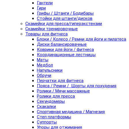
Гантели
Гири
Грифы / Штанги / Бодибары
Стойки для штанги/дисков
Скамейки для пресса/гиперэкстензии
Скамейки тренировочные
Товары для фитнеса
Блоки / Колесо / Ремни для йоги и пилатеса
Диски балансировачные
Коврики для йоги / фитнеса
Координационные лестницы
Маты
Медбол
Напульсники
Обручи
Перчатки для фитнеса
Пояса / Ремни / Шорты для похудения
Ролики / Мячи массажные
Ролики для пресса
Секундомеры
Скакалки
Спортивная медицина / Магнезия
Степ платформы
Суппорты
Упоры для отжимания