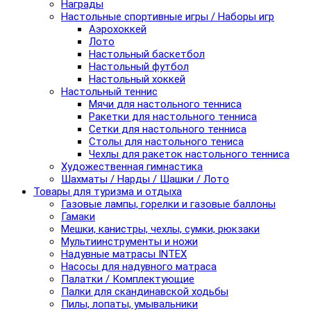
Награды
Настольные спортивные игры / Наборы игр
Аэрохоккей
Лото
Настольный баскетбол
Настольный футбол
Настольный хоккей
Настольный теннис
Мячи для настольного тенниса
Ракетки для настольного тенниса
Сетки для настольного тенниса
Столы для настольного тениса
Чехлы для ракеток настольного тенниса
Художественная гимнастика
Шахматы / Нарды / Шашки / Лото
Товары для туризма и отдыха
Газовые лампы, горелки и газовые баллоны
Гамаки
Мешки, канистры, чехлы, сумки, рюкзаки
Мультиинструменты и ножи
Надувные матрасы INTEX
Насосы для надувного матраса
Палатки / Комплектующие
Палки для скандинавской ходьбы
Пилы, лопаты, умывальники