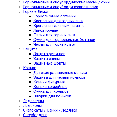
Горнолыжные и сноубордические маски / очки
Горнолыжные и сноубордические шлема
Горные Лыжи
Горнолыжные ботинки
Крепления для горных лыж
Крепления для лыж на авто
Лыжи горные
Палки для горных лыж
Сумки для горнолыжных ботинок
Чехлы для горных лыж
Защита
Защита рук и ног
Защита спины
Защитные шорты
Коньки
Детские раздвижные коньки
Защита для лезвий коньков
Коньки фигурные
Коньки хоккейные
Сумка для коньков
Шнурки для коньков
Ледоступы
Ледоходы
Снегокаты / Санки / Ледянки
Сноубординг