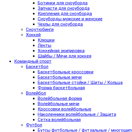
Ботинки для сноуборда
Запчасти для сноуборда
Крепления для сноуборда
Сноуборды мужские и женские
Чехлы для сноуборда
Сноутюбинги
Хоккей
Клюшки
Ленты
Хоккейная экипировка
Шайбы / Мячи для хоккея
Командный спорт
Баскетбол
Баскетбольные кроссовки
Баскетбольные мячи
Баскетбольные стойки / Щиты / Кольца
Форма баскетбольная
Волейбол
Волейбольная форма
Волейбольные мячи
Кроссовки волейбольные
Наколенники волейбольные / Защита
Сетка волейбольная
Футбол
Бутсы футбольные / футзальные / многоши