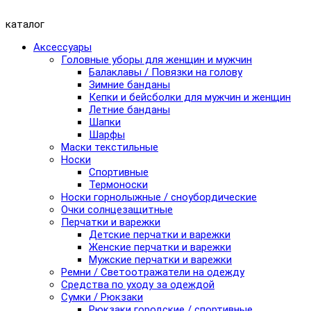
каталог
Аксессуары
Головные уборы для женщин и мужчин
Балаклавы / Повязки на голову
Зимние банданы
Кепки и бейсболки для мужчин и женщин
Летние банданы
Шапки
Шарфы
Маски текстильные
Носки
Спортивные
Термоноски
Носки горнолыжные / сноубордические
Очки солнцезащитные
Перчатки и варежки
Детские перчатки и варежки
Женские перчатки и варежки
Мужские перчатки и варежки
Ремни / Светоотражатели на одежду
Средства по уходу за одеждой
Сумки / Рюкзаки
Рюкзаки городские / спортивные