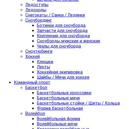
Ледоступы
Ледоходы
Снегокаты / Санки / Ледянки
Сноубординг
Ботинки для сноуборда
Запчасти для сноуборда
Крепления для сноуборда
Сноуборды мужские и женские
Чехлы для сноуборда
Сноутюбинги
Хоккей
Клюшки
Ленты
Хоккейная экипировка
Шайбы / Мячи для хоккея
Командный спорт
Баскетбол
Баскетбольные кроссовки
Баскетбольные мячи
Баскетбольные стойки / Щиты / Кольца
Форма баскетбольная
Волейбол
Волейбольная форма
Волейбольные мячи