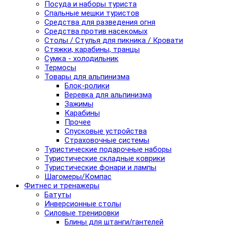
Посуда и наборы туриста
Спальные мешки туристов
Средства для разведения огня
Средства против насекомых
Столы / Стулья для пикника / Кровати
Стяжки, карабины, транцы
Сумка - холодильник
Термосы
Товары для альпинизма
Блок-ролики
Веревка для альпинизма
Зажимы
Карабины
Прочее
Спусковые устройства
Страховочные системы
Туристические подарочные наборы
Туристические складные коврики
Туристические фонари и лампы
Шагомеры/Компас
Фитнес и тренажеры
Батуты
Инверсионные столы
Силовые тренировки
Блины для штанги/гантелей