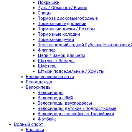
Покрышки
Руль / Обмотка / Вынос
Спицы
Тормоза дисковые/ободные
Тормозные гидролинии
Тормозные диски / Роторы
Тормозные колодки
Тормозные ручки
Трос передний,задний,Рубашка,Наконечники,
Флиппер
Цепи / Замок для цепи
Шатуны / Звезды
Шифтеры
Штыри подседельные / Хомуты
Велокрепления на авто
Велоодежда
Велосипеды
Велосипеды
Велосипеды BMX
Велосипеды двухподвесы
Велосипеды детские / подростковые
Велосипеды шоссейные/ Гравийники
Фэтбайк
Водный спорт
Баллоны