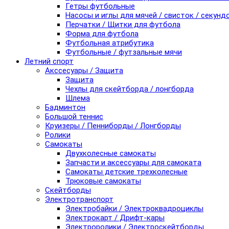
Гетры футбольные
Насосы и иглы для мячей / свисток / секунд
Перчатки / Щитки для футбола
Форма для футбола
Футбольная атрибутика
Футбольные / футзальные мячи
Летний спорт
Акссесуары / Защита
Защита
Чехлы для скейтборда / лонгборда
Шлема
Бадминтон
Большой теннис
Круизеры / Пенниборды / Лонгборды
Ролики
Самокаты
Двухколесные самокаты
Запчасти и аксессуары для самоката
Самокаты детские трехколесные
Трюковые самокаты
Скейтборды
Электротранспорт
Электробайки / Электроквадроциклы
Электрокарт / Дрифт-кары
Электроролики / Электроскейтборды