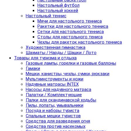
Настольный баскетбол
Настольный футбол
Настольный хоккей
Настольный теннис
Мячи для настольного тенниса
Ракетки для настольного тенниса
Сетки для настольного тенниса
Столы для настольного тениса
Чехлы для ракеток настольного тенниса
Художественная гимнастика
Шахматы / Нарды / Шашки / Лото
Товары для туризма и отдыха
Газовые лампы, горелки и газовые баллоны
Гамаки
Мешки, канистры, чехлы, сумки, рюкзаки
Мультиинструменты и ножи
Надувные матрасы INTEX
Насосы для надувного матраса
Палатки / Комплектующие
Палки для скандинавской ходьбы
Пилы, лопаты, умывальники
Посуда и наборы туриста
Спальные мешки туристов
Средства для разведения огня
Средства против насекомых