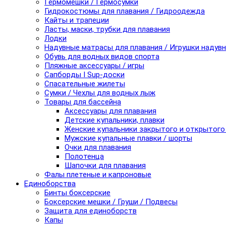
Гермомешки / Гермосумки
Гидрокостюмы для плавания / Гидроодежда
Кайты и трапеции
Ласты, маски, трубки для плавания
Лодки
Надувные матрасы для плавания / Игрушки надув
Обувь для водных видов спорта
Пляжные аксессуары / игры
Сапборды I Sup-доски
Спасательные жилеты
Сумки / Чехлы для водных лыж
Товары для бассейна
Аксессуары для плавания
Детские купальники, плавки
Женские купальники закрытого и открытого
Мужские купальные плавки / шорты
Очки для плавания
Полотенца
Шапочки для плавания
Фалы плетеные и капроновые
Единоборства
Бинты боксерские
Боксерские мешки / Груши / Подвесы
Защита для единоборств
Капы