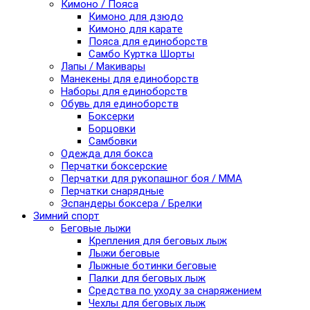
Кимоно / Пояса
Кимоно для дзюдо
Кимоно для карате
Пояса для единоборств
Самбо Куртка Шорты
Лапы / Макивары
Манекены для единоборств
Наборы для единоборств
Обувь для единоборств
Боксерки
Борцовки
Самбовки
Одежда для бокса
Перчатки боксерские
Перчатки для рукопашног боя / ММА
Перчатки снарядные
Эспандеры боксера / Брелки
Зимний спорт
Беговые лыжи
Крепления для беговых лыж
Лыжи беговые
Лыжные ботинки беговые
Палки для беговых лыж
Средства по уходу за снаряжением
Чехлы для беговых лыж