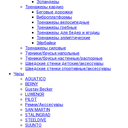
Эспандеры
Тренажеры кардио
Беговые дорожки
Виброплатформы
Тренажеры велосипедные
Тренажеры гребные
Тренажеры для бедер и ягодиц
Тренажеры эллиптические
Эйрбайки
Тренажеры силовые
Турники/брусья напольные
Турники/брусья настенные/распорные
Шведские стенки детские/аксессуары
Шведские стенки спортивные/аксессуары
Часы
AQUATICO
BERNY
Gustav Becker
LUWENOR
PILOT
Pемни/Акссесуары
SAN MARTIN
STALINGRAD
STEELDIVE
SUUNTO