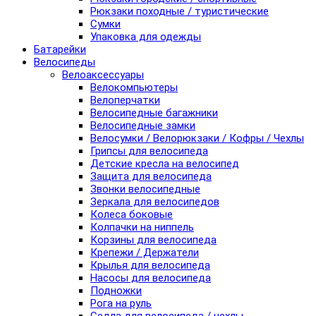
Рюкзаки походные / туристические
Сумки
Упаковка для одежды
Батарейки
Велосипеды
Велоаксессуары
Велокомпьютеры
Велоперчатки
Велосипедные багажники
Велосипедные замки
Велосумки / Велорюкзаки / Кофры / Чехлы
Грипсы для велосипеда
Детские кресла на велосипед
Защита для велосипеда
Звонки велосипедные
Зеркала для велосипедов
Колеса боковые
Колпачки на ниппель
Корзины для велосипеда
Крепежи / Держатели
Крылья для велосипеда
Насосы для велосипеда
Подножки
Рога на руль