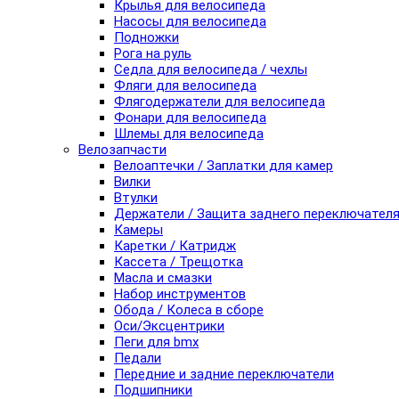
Крылья для велосипеда
Насосы для велосипеда
Подножки
Рога на руль
Седла для велосипеда / чехлы
Фляги для велосипеда
Флягодержатели для велосипеда
Фонари для велосипеда
Шлемы для велосипеда
Велозапчасти
Велоаптечки / Заплатки для камер
Вилки
Втулки
Держатели / Защита заднего переключател
Камеры
Каретки / Катридж
Кассета / Трещотка
Масла и смазки
Набор инструментов
Обода / Колеса в сборе
Оси/Эксцентрики
Пеги для bmx
Педали
Передние и задние переключатели
Подшипники