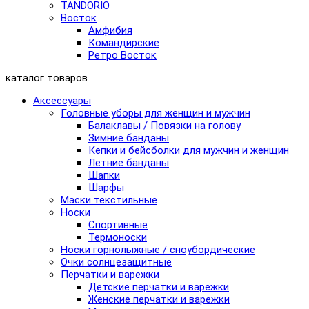
TANDORIO
Восток
Амфибия
Командирские
Ретро Восток
каталог товаров
Аксессуары
Головные уборы для женщин и мужчин
Балаклавы / Повязки на голову
Зимние банданы
Кепки и бейсболки для мужчин и женщин
Летние банданы
Шапки
Шарфы
Маски текстильные
Носки
Спортивные
Термоноски
Носки горнолыжные / сноубордические
Очки солнцезащитные
Перчатки и варежки
Детские перчатки и варежки
Женские перчатки и варежки