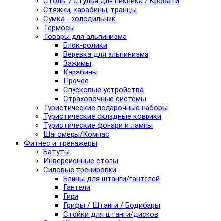
Столы / Стулья для пикника / Кровати
Стяжки, карабины, транцы
Сумка - холодильник
Термосы
Товары для альпинизма
Блок-ролики
Веревка для альпинизма
Зажимы
Карабины
Прочее
Спусковые устройства
Страховочные системы
Туристические подарочные наборы
Туристические складные коврики
Туристические фонари и лампы
Шагомеры/Компас
Фитнес и тренажеры
Батуты
Инверсионные столы
Силовые тренировки
Блины для штанги/гантелей
Гантели
Гири
Грифы / Штанги / Бодибары
Стойки для штанги/дисков