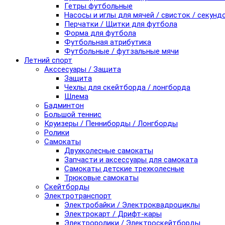
Гетры футбольные
Насосы и иглы для мячей / свисток / секунд
Перчатки / Щитки для футбола
Форма для футбола
Футбольная атрибутика
Футбольные / футзальные мячи
Летний спорт
Акссесуары / Защита
Защита
Чехлы для скейтборда / лонгборда
Шлема
Бадминтон
Большой теннис
Круизеры / Пенниборды / Лонгборды
Ролики
Самокаты
Двухколесные самокаты
Запчасти и аксессуары для самоката
Самокаты детские трехколесные
Трюковые самокаты
Скейтборды
Электротранспорт
Электробайки / Электроквадроциклы
Электрокарт / Дрифт-кары
Электроролики / Электроскейтборды