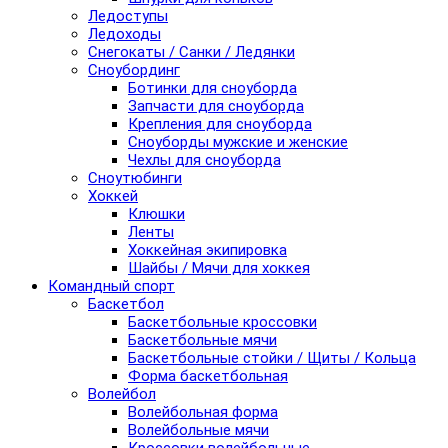
Ледоступы
Ледоходы
Снегокаты / Санки / Ледянки
Сноубординг
Ботинки для сноуборда
Запчасти для сноуборда
Крепления для сноуборда
Сноуборды мужские и женские
Чехлы для сноуборда
Сноутюбинги
Хоккей
Клюшки
Ленты
Хоккейная экипировка
Шайбы / Мячи для хоккея
Командный спорт
Баскетбол
Баскетбольные кроссовки
Баскетбольные мячи
Баскетбольные стойки / Щиты / Кольца
Форма баскетбольная
Волейбол
Волейбольная форма
Волейбольные мячи