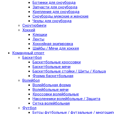
Ботинки для сноуборда
Запчасти для сноуборда
Крепления для сноуборда
Сноуборды мужские и женские
Чехлы для сноуборда
Сноутюбинги
Хоккей
Клюшки
Ленты
Хоккейная экипировка
Шайбы / Мячи для хоккея
Командный спорт
Баскетбол
Баскетбольные кроссовки
Баскетбольные мячи
Баскетбольные стойки / Щиты / Кольца
Форма баскетбольная
Волейбол
Волейбольная форма
Волейбольные мячи
Кроссовки волейбольные
Наколенники волейбольные / Защита
Сетка волейбольная
Футбол
Бутсы футбольные / футзальные / многоши