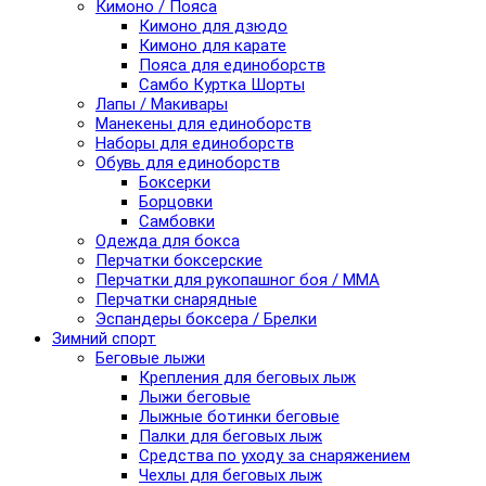
Кимоно / Пояса
Кимоно для дзюдо
Кимоно для карате
Пояса для единоборств
Самбо Куртка Шорты
Лапы / Макивары
Манекены для единоборств
Наборы для единоборств
Обувь для единоборств
Боксерки
Борцовки
Самбовки
Одежда для бокса
Перчатки боксерские
Перчатки для рукопашног боя / ММА
Перчатки снарядные
Эспандеры боксера / Брелки
Зимний спорт
Беговые лыжи
Крепления для беговых лыж
Лыжи беговые
Лыжные ботинки беговые
Палки для беговых лыж
Средства по уходу за снаряжением
Чехлы для беговых лыж