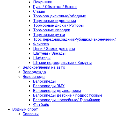
Покрышки
Руль / Обмотка / Вынос
Спицы
Тормоза дисковые/ободные
Тормозные гидролинии
Тормозные диски / Роторы
Тормозные колодки
Тормозные ручки
Трос передний,задний,Рубашка,Наконечники,
Флиппер
Цепи / Замок для цепи
Шатуны / Звезды
Шифтеры
Штыри подседельные / Хомуты
Велокрепления на авто
Велоодежда
Велосипеды
Велосипеды
Велосипеды BMX
Велосипеды двухподвесы
Велосипеды детские / подростковые
Велосипеды шоссейные/ Гравийники
Фэтбайк
Водный спорт
Баллоны