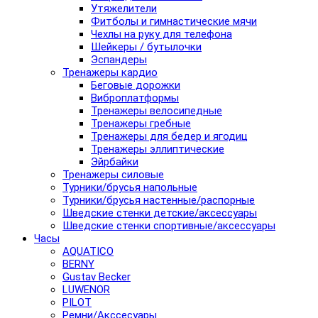
Утяжелители
Фитболы и гимнастические мячи
Чехлы на руку для телефона
Шейкеры / бутылочки
Эспандеры
Тренажеры кардио
Беговые дорожки
Виброплатформы
Тренажеры велосипедные
Тренажеры гребные
Тренажеры для бедер и ягодиц
Тренажеры эллиптические
Эйрбайки
Тренажеры силовые
Турники/брусья напольные
Турники/брусья настенные/распорные
Шведские стенки детские/аксессуары
Шведские стенки спортивные/аксессуары
Часы
AQUATICO
BERNY
Gustav Becker
LUWENOR
PILOT
Pемни/Акссесуары