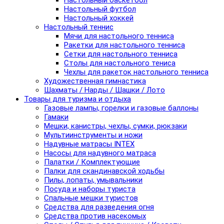
Настольный баскетбол
Настольный футбол
Настольный хоккей
Настольный теннис
Мячи для настольного тенниса
Ракетки для настольного тенниса
Сетки для настольного тенниса
Столы для настольного тениса
Чехлы для ракеток настольного тенниса
Художественная гимнастика
Шахматы / Нарды / Шашки / Лото
Товары для туризма и отдыха
Газовые лампы, горелки и газовые баллоны
Гамаки
Мешки, канистры, чехлы, сумки, рюкзаки
Мультиинструменты и ножи
Надувные матрасы INTEX
Насосы для надувного матраса
Палатки / Комплектующие
Палки для скандинавской ходьбы
Пилы, лопаты, умывальники
Посуда и наборы туриста
Спальные мешки туристов
Средства для разведения огня
Средства против насекомых