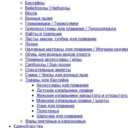
Бассейны
Вейкборды I Ниборды
Вёсла
Водные лыжи
Гермомешки / Гермосумки
Гидрокостюмы для плавания / Гидроодежда
Кайты и трапеции
Ласты, маски, трубки для плавания
Лодки
Надувные матрасы для плавания / Игрушки надув
Обувь для водных видов спорта
Пляжные аксессуары / игры
Сапборды I Sup-доски
Спасательные жилеты
Сумки / Чехлы для водных лыж
Товары для бассейна
Аксессуары для плавания
Детские купальники, плавки
Женские купальники закрытого и открытого
Мужские купальные плавки / шорты
Очки для плавания
Полотенца
Шапочки для плавания
Фалы плетеные и капроновые
Единоборства