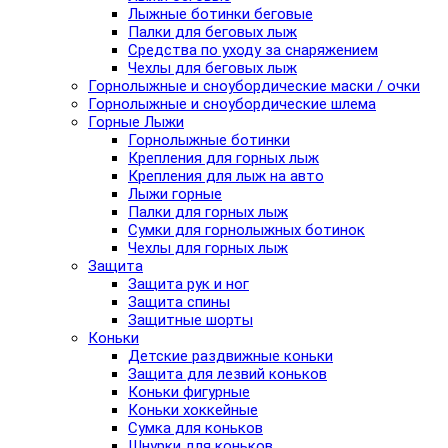
Лыжные ботинки беговые
Палки для беговых лыж
Средства по уходу за снаряжением
Чехлы для беговых лыж
Горнолыжные и сноубордические маски / очки
Горнолыжные и сноубордические шлема
Горные Лыжи
Горнолыжные ботинки
Крепления для горных лыж
Крепления для лыж на авто
Лыжи горные
Палки для горных лыж
Сумки для горнолыжных ботинок
Чехлы для горных лыж
Защита
Защита рук и ног
Защита спины
Защитные шорты
Коньки
Детские раздвижные коньки
Защита для лезвий коньков
Коньки фигурные
Коньки хоккейные
Сумка для коньков
Шнурки для коньков