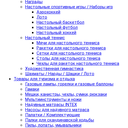
Награды
Настольные спортивные игры / Наборы игр
Аэрохоккей
Лото
Настольный баскетбол
Настольный футбол
Настольный хоккей
Настольный теннис
Мячи для настольного тенниса
Ракетки для настольного тенниса
Сетки для настольного тенниса
Столы для настольного тениса
Чехлы для ракеток настольного тенниса
Художественная гимнастика
Шахматы / Нарды / Шашки / Лото
Товары для туризма и отдыха
Газовые лампы, горелки и газовые баллоны
Гамаки
Мешки, канистры, чехлы, сумки, рюкзаки
Мультиинструменты и ножи
Надувные матрасы INTEX
Насосы для надувного матраса
Палатки / Комплектующие
Палки для скандинавской ходьбы
Пилы, лопаты, умывальники