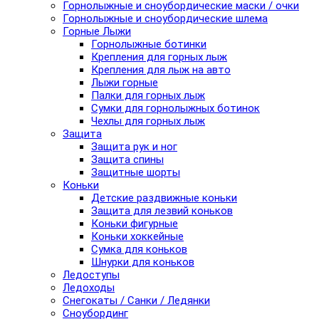
Горнолыжные и сноубордические маски / очки
Горнолыжные и сноубордические шлема
Горные Лыжи
Горнолыжные ботинки
Крепления для горных лыж
Крепления для лыж на авто
Лыжи горные
Палки для горных лыж
Сумки для горнолыжных ботинок
Чехлы для горных лыж
Защита
Защита рук и ног
Защита спины
Защитные шорты
Коньки
Детские раздвижные коньки
Защита для лезвий коньков
Коньки фигурные
Коньки хоккейные
Сумка для коньков
Шнурки для коньков
Ледоступы
Ледоходы
Снегокаты / Санки / Ледянки
Сноубординг