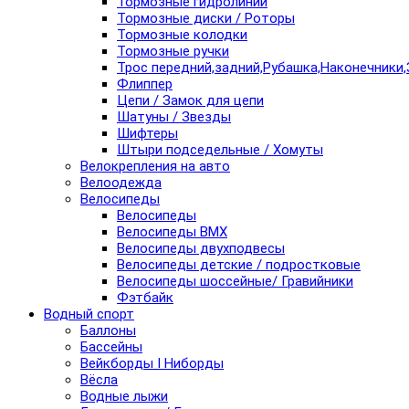
Тормозные гидролинии
Тормозные диски / Роторы
Тормозные колодки
Тормозные ручки
Трос передний,задний,Рубашка,Наконечники,
Флиппер
Цепи / Замок для цепи
Шатуны / Звезды
Шифтеры
Штыри подседельные / Хомуты
Велокрепления на авто
Велоодежда
Велосипеды
Велосипеды
Велосипеды BMX
Велосипеды двухподвесы
Велосипеды детские / подростковые
Велосипеды шоссейные/ Гравийники
Фэтбайк
Водный спорт
Баллоны
Бассейны
Вейкборды I Ниборды
Вёсла
Водные лыжи