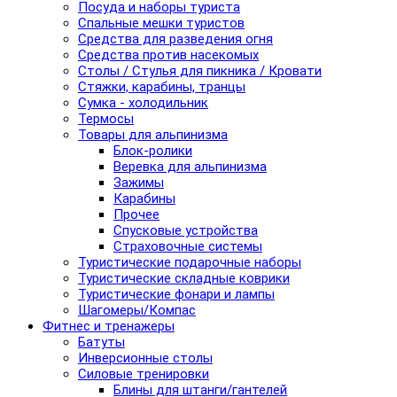
Посуда и наборы туриста
Спальные мешки туристов
Средства для разведения огня
Средства против насекомых
Столы / Стулья для пикника / Кровати
Стяжки, карабины, транцы
Сумка - холодильник
Термосы
Товары для альпинизма
Блок-ролики
Веревка для альпинизма
Зажимы
Карабины
Прочее
Спусковые устройства
Страховочные системы
Туристические подарочные наборы
Туристические складные коврики
Туристические фонари и лампы
Шагомеры/Компас
Фитнес и тренажеры
Батуты
Инверсионные столы
Силовые тренировки
Блины для штанги/гантелей