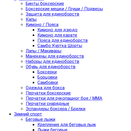
Бинты боксерские
Боксерские мешки / Груши / Подвесы
Защита для единоборств
Капы
Кимоно / Пояса
Кимоно для дзюдо
Кимоно для карате
Пояса для единоборств
Самбо Куртка Шорты
Лапы / Макивары
Манекены для единоборств
Наборы для единоборств
Обувь для единоборств
Боксерки
Борцовки
Самбовки
Одежда для бокса
Перчатки боксерские
Перчатки для рукопашног боя / ММА
Перчатки снарядные
Эспандеры боксера / Брелки
Зимний спорт
Беговые лыжи
Крепления для беговых лыж
Лыжи беговые