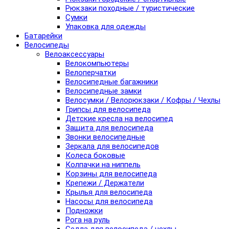
Рюкзаки походные / туристические
Сумки
Упаковка для одежды
Батарейки
Велосипеды
Велоаксессуары
Велокомпьютеры
Велоперчатки
Велосипедные багажники
Велосипедные замки
Велосумки / Велорюкзаки / Кофры / Чехлы
Грипсы для велосипеда
Детские кресла на велосипед
Защита для велосипеда
Звонки велосипедные
Зеркала для велосипедов
Колеса боковые
Колпачки на ниппель
Корзины для велосипеда
Крепежи / Держатели
Крылья для велосипеда
Насосы для велосипеда
Подножки
Рога на руль