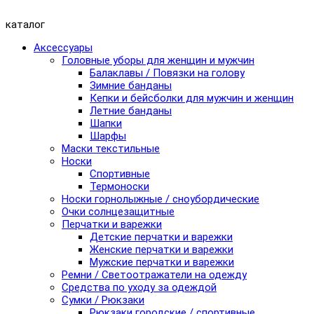
каталог
Аксессуары
Головные уборы для женщин и мужчин
Балаклавы / Повязки на голову
Зимние банданы
Кепки и бейсболки для мужчин и женщин
Летние банданы
Шапки
Шарфы
Маски текстильные
Носки
Спортивные
Термоноски
Носки горнолыжные / сноубордические
Очки солнцезащитные
Перчатки и варежки
Детские перчатки и варежки
Женские перчатки и варежки
Мужские перчатки и варежки
Ремни / Светоотражатели на одежду
Средства по уходу за одеждой
Сумки / Рюкзаки
Рюкзаки городские / спортивные