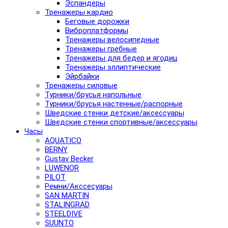
Эспандеры
Тренажеры кардио
Беговые дорожки
Виброплатформы
Тренажеры велосипедные
Тренажеры гребные
Тренажеры для бедер и ягодиц
Тренажеры эллиптические
Эйрбайки
Тренажеры силовые
Турники/брусья напольные
Турники/брусья настенные/распорные
Шведские стенки детские/аксессуары
Шведские стенки спортивные/аксессуары
Часы
AQUATICO
BERNY
Gustav Becker
LUWENOR
PILOT
Pемни/Акссесуары
SAN MARTIN
STALINGRAD
STEELDIVE
SUUNTO