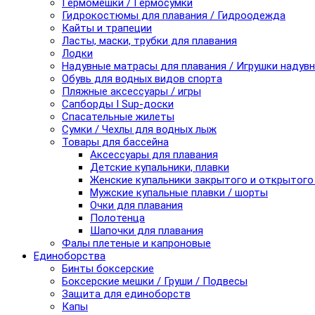
Гермомешки / Гермосумки
Гидрокостюмы для плавания / Гидроодежда
Кайты и трапеции
Ласты, маски, трубки для плавания
Лодки
Надувные матрасы для плавания / Игрушки надув
Обувь для водных видов спорта
Пляжные аксессуары / игры
Сапборды I Sup-доски
Спасательные жилеты
Сумки / Чехлы для водных лыж
Товары для бассейна
Аксессуары для плавания
Детские купальники, плавки
Женские купальники закрытого и открытого
Мужские купальные плавки / шорты
Очки для плавания
Полотенца
Шапочки для плавания
Фалы плетеные и капроновые
Единоборства
Бинты боксерские
Боксерские мешки / Груши / Подвесы
Защита для единоборств
Капы