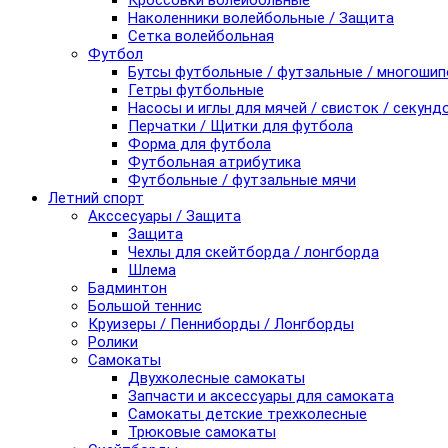
Кроссовки волейбольные
Наколенники волейбольные / Защита
Сетка волейбольная
Футбол
Бутсы футбольные / футзальные / многоши
Гетры футбольные
Насосы и иглы для мячей / свисток / секунд
Перчатки / Щитки для футбола
Форма для футбола
Футбольная атрибутика
Футбольные / футзальные мячи
Летний спорт
Акссесуары / Защита
Защита
Чехлы для скейтборда / лонгборда
Шлема
Бадминтон
Большой теннис
Круизеры / Пенниборды / Лонгборды
Ролики
Самокаты
Двухколесные самокаты
Запчасти и аксессуары для самоката
Самокаты детские трехколесные
Трюковые самокаты