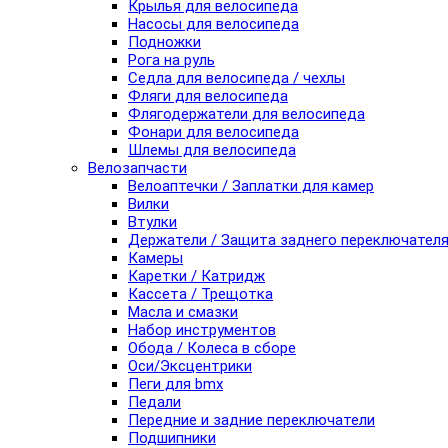
Крылья для велосипеда
Насосы для велосипеда
Подножки
Рога на руль
Седла для велосипеда / чехлы
Фляги для велосипеда
Флягодержатели для велосипеда
Фонари для велосипеда
Шлемы для велосипеда
Велозапчасти
Велоаптечки / Заплатки для камер
Вилки
Втулки
Держатели / Защита заднего переключател
Камеры
Каретки / Катридж
Кассета / Трещотка
Масла и смазки
Набор инструментов
Обода / Колеса в сборе
Оси/Эксцентрики
Пеги для bmx
Педали
Передние и задние переключатели
Подшипники