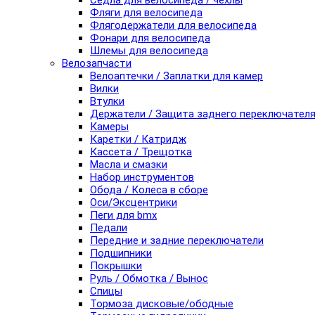
Седла для велосипеда / чехлы
Фляги для велосипеда
Флягодержатели для велосипеда
Фонари для велосипеда
Шлемы для велосипеда
Велозапчасти
Велоаптечки / Заплатки для камер
Вилки
Втулки
Держатели / Защита заднего переключател
Камеры
Каретки / Катридж
Кассета / Трещотка
Масла и смазки
Набор инструментов
Обода / Колеса в сборе
Оси/Эксцентрики
Пеги для bmx
Педали
Передние и задние переключатели
Подшипники
Покрышки
Руль / Обмотка / Вынос
Спицы
Тормоза дисковые/ободные