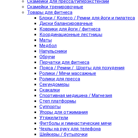
Скамейки для пресса/гиперэкстензии
Скамейки тренировочные
Товары для фитнеса
Блоки / Колесо / Ремни для йоги и пилатеса
Диски балансировачные
Коврики для йоги / фитнеса
Координационные лестницы
Маты
Медбол
Напульсники
Обручи
Перчатки для фитнеса
Пояса / Ремни / Шорты для похудения
Ролики / Мячи массажные
Ролики для пресса
Секундомеры
Скакалки
Спортивная медицина / Магнезия
Степ платформы
Суппорты
Упоры для отжимания
Утяжелители
Фитболы и гимнастические мячи
Чехлы на руку для телефона
Шейкеры / бутылочки