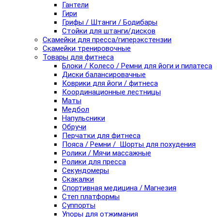
Гантели
Гири
Грифы / Штанги / Бодибары
Стойки для штанги/дисков
Скамейки для пресса/гиперэкстензии
Скамейки тренировочные
Товары для фитнеса
Блоки / Колесо / Ремни для йоги и пилатеса
Диски балансировачные
Коврики для йоги / фитнеса
Координационные лестницы
Маты
Медбол
Напульсники
Обручи
Перчатки для фитнеса
Пояса / Ремни / Шорты для похудения
Ролики / Мячи массажные
Ролики для пресса
Секундомеры
Скакалки
Спортивная медицина / Магнезия
Степ платформы
Суппорты
Упоры для отжимания