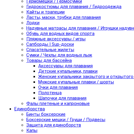
Гермомешки / Гермосумки
Гидрокостюмы для плавания / Гидроодежда
Кайты и трапеции
Ласты, маски, трубки для плавания
Лодки
Надувные матрасы для плавания / Игрушки надув
Обувь для водных видов спорта
Пляжные аксессуары / игры
Сапборды I Sup-доски
Спасательные жилеты
Сумки / Чехлы для водных лыж
Товары для бассейна
Аксессуары для плавания
Детские купальники, плавки
Женские купальники закрытого и открытого
Мужские купальные плавки / шорты
Очки для плавания
Полотенца
Шапочки для плавания
Фалы плетеные и капроновые
Единоборства
Бинты боксерские
Боксерские мешки / Груши / Подвесы
Защита для единоборств
Капы