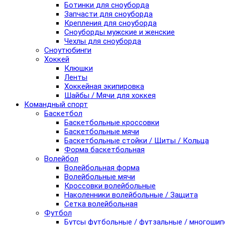
Ботинки для сноуборда
Запчасти для сноуборда
Крепления для сноуборда
Сноуборды мужские и женские
Чехлы для сноуборда
Сноутюбинги
Хоккей
Клюшки
Ленты
Хоккейная экипировка
Шайбы / Мячи для хоккея
Командный спорт
Баскетбол
Баскетбольные кроссовки
Баскетбольные мячи
Баскетбольные стойки / Щиты / Кольца
Форма баскетбольная
Волейбол
Волейбольная форма
Волейбольные мячи
Кроссовки волейбольные
Наколенники волейбольные / Защита
Сетка волейбольная
Футбол
Бутсы футбольные / футзальные / многоши