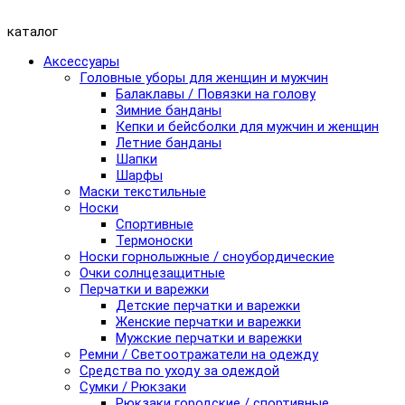
каталог
Аксессуары
Головные уборы для женщин и мужчин
Балаклавы / Повязки на голову
Зимние банданы
Кепки и бейсболки для мужчин и женщин
Летние банданы
Шапки
Шарфы
Маски текстильные
Носки
Спортивные
Термоноски
Носки горнолыжные / сноубордические
Очки солнцезащитные
Перчатки и варежки
Детские перчатки и варежки
Женские перчатки и варежки
Мужские перчатки и варежки
Ремни / Светоотражатели на одежду
Средства по уходу за одеждой
Сумки / Рюкзаки
Рюкзаки городские / спортивные