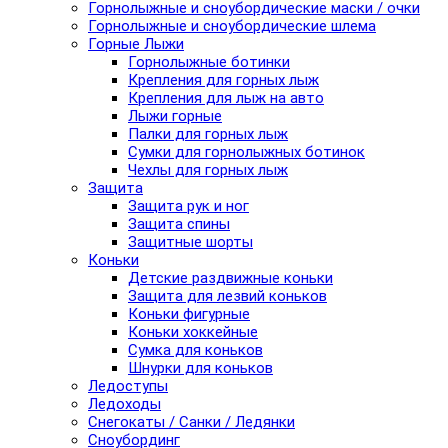
Горнолыжные и сноубордические маски / очки
Горнолыжные и сноубордические шлема
Горные Лыжи
Горнолыжные ботинки
Крепления для горных лыж
Крепления для лыж на авто
Лыжи горные
Палки для горных лыж
Сумки для горнолыжных ботинок
Чехлы для горных лыж
Защита
Защита рук и ног
Защита спины
Защитные шорты
Коньки
Детские раздвижные коньки
Защита для лезвий коньков
Коньки фигурные
Коньки хоккейные
Сумка для коньков
Шнурки для коньков
Ледоступы
Ледоходы
Снегокаты / Санки / Ледянки
Сноубординг