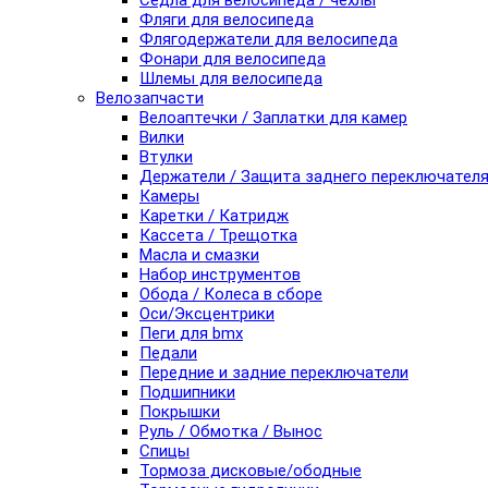
Седла для велосипеда / чехлы
Фляги для велосипеда
Флягодержатели для велосипеда
Фонари для велосипеда
Шлемы для велосипеда
Велозапчасти
Велоаптечки / Заплатки для камер
Вилки
Втулки
Держатели / Защита заднего переключател
Камеры
Каретки / Катридж
Кассета / Трещотка
Масла и смазки
Набор инструментов
Обода / Колеса в сборе
Оси/Эксцентрики
Пеги для bmx
Педали
Передние и задние переключатели
Подшипники
Покрышки
Руль / Обмотка / Вынос
Спицы
Тормоза дисковые/ободные