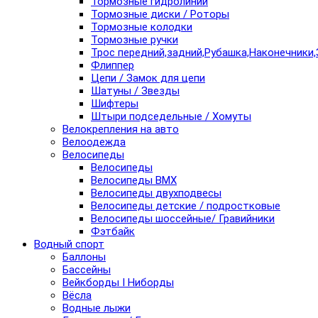
Тормозные гидролинии
Тормозные диски / Роторы
Тормозные колодки
Тормозные ручки
Трос передний,задний,Рубашка,Наконечники,
Флиппер
Цепи / Замок для цепи
Шатуны / Звезды
Шифтеры
Штыри подседельные / Хомуты
Велокрепления на авто
Велоодежда
Велосипеды
Велосипеды
Велосипеды BMX
Велосипеды двухподвесы
Велосипеды детские / подростковые
Велосипеды шоссейные/ Гравийники
Фэтбайк
Водный спорт
Баллоны
Бассейны
Вейкборды I Ниборды
Вёсла
Водные лыжи