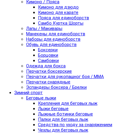
Кимоно / Пояса
Кимоно для дзюдо
Кимоно для карате
Пояса для единоборств
Самбо Куртка Шорты
Лапы / Макивары
Манекены для единоборств
Наборы для единоборств
Обувь для единоборств
Боксерки
Борцовки
Самбовки
Одежда для бокса
Перчатки боксерские
Перчатки для рукопашног боя / ММА
Перчатки снарядные
Эспандеры боксера / Брелки
Зимний спорт
Беговые лыжи
Крепления для беговых лыж
Лыжи беговые
Лыжные ботинки беговые
Палки для беговых лыж
Средства по уходу за снаряжением
Чехлы для беговых лыж