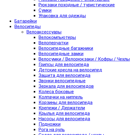
Рюкзаки походные / туристические
Сумки
Упаковка для одежды
Батарейки
Велосипеды
Велоаксессуары
Велокомпьютеры
Велоперчатки
Велосипедные багажники
Велосипедные замки
Велосумки / Велорюкзаки / Кофры / Чехлы
Грипсы для велосипеда
Детские кресла на велосипед
Защита для велосипеда
Звонки велосипедные
Зеркала для велосипедов
Колеса боковые
Колпачки на ниппель
Корзины для велосипеда
Крепежи / Держатели
Крылья для велосипеда
Насосы для велосипеда
Подножки
Рога на руль