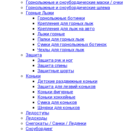
Горнолыжные и сноубордические маски / очки
Горнолыжные и сноубордические шлема
Горные Лыжи
Горнолыжные ботинки
Крепления для горных лыж
Крепления для лыж на авто
Лыжи горные
Палки для горных лыж
Сумки для горнолыжных ботинок
Чехлы для горных лыж
Защита
Защита рук и ног
Защита спины
Защитные шорты
Коньки
Детские раздвижные коньки
Защита для лезвий коньков
Коньки фигурные
Коньки хоккейные
Сумка для коньков
Шнурки для коньков
Ледоступы
Ледоходы
Снегокаты / Санки / Ледянки
Сноубординг