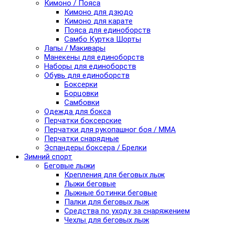
Кимоно / Пояса
Кимоно для дзюдо
Кимоно для карате
Пояса для единоборств
Самбо Куртка Шорты
Лапы / Макивары
Манекены для единоборств
Наборы для единоборств
Обувь для единоборств
Боксерки
Борцовки
Самбовки
Одежда для бокса
Перчатки боксерские
Перчатки для рукопашног боя / ММА
Перчатки снарядные
Эспандеры боксера / Брелки
Зимний спорт
Беговые лыжи
Крепления для беговых лыж
Лыжи беговые
Лыжные ботинки беговые
Палки для беговых лыж
Средства по уходу за снаряжением
Чехлы для беговых лыж