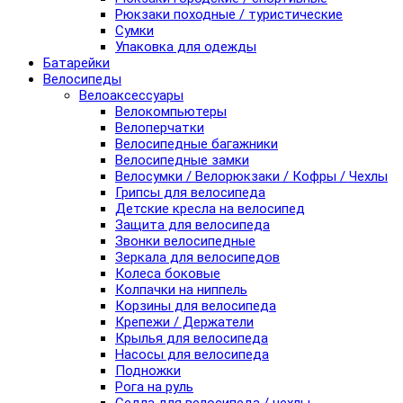
Рюкзаки походные / туристические
Сумки
Упаковка для одежды
Батарейки
Велосипеды
Велоаксессуары
Велокомпьютеры
Велоперчатки
Велосипедные багажники
Велосипедные замки
Велосумки / Велорюкзаки / Кофры / Чехлы
Грипсы для велосипеда
Детские кресла на велосипед
Защита для велосипеда
Звонки велосипедные
Зеркала для велосипедов
Колеса боковые
Колпачки на ниппель
Корзины для велосипеда
Крепежи / Держатели
Крылья для велосипеда
Насосы для велосипеда
Подножки
Рога на руль