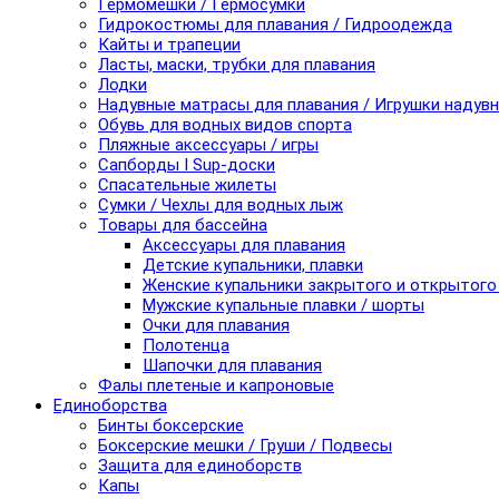
Гермомешки / Гермосумки
Гидрокостюмы для плавания / Гидроодежда
Кайты и трапеции
Ласты, маски, трубки для плавания
Лодки
Надувные матрасы для плавания / Игрушки надув
Обувь для водных видов спорта
Пляжные аксессуары / игры
Сапборды I Sup-доски
Спасательные жилеты
Сумки / Чехлы для водных лыж
Товары для бассейна
Аксессуары для плавания
Детские купальники, плавки
Женские купальники закрытого и открытого
Мужские купальные плавки / шорты
Очки для плавания
Полотенца
Шапочки для плавания
Фалы плетеные и капроновые
Единоборства
Бинты боксерские
Боксерские мешки / Груши / Подвесы
Защита для единоборств
Капы