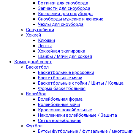
Ботинки для сноуборда
Запчасти для сноуборда
Крепления для сноуборда
Сноуборды мужские и женские
Чехлы для сноуборда
Сноутюбинги
Хоккей
Клюшки
Ленты
Хоккейная экипировка
Шайбы / Мячи для хоккея
Командный спорт
Баскетбол
Баскетбольные кроссовки
Баскетбольные мячи
Баскетбольные стойки / Щиты / Кольца
Форма баскетбольная
Волейбол
Волейбольная форма
Волейбольные мячи
Кроссовки волейбольные
Наколенники волейбольные / Защита
Сетка волейбольная
Футбол
Бутсы футбольные / футзальные / многоши