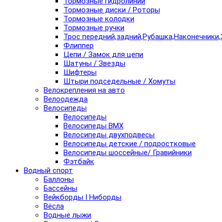
Тормозные гидролинии
Тормозные диски / Роторы
Тормозные колодки
Тормозные ручки
Трос передний,задний,Рубашка,Наконечники,
Флиппер
Цепи / Замок для цепи
Шатуны / Звезды
Шифтеры
Штыри подседельные / Хомуты
Велокрепления на авто
Велоодежда
Велосипеды
Велосипеды
Велосипеды BMX
Велосипеды двухподвесы
Велосипеды детские / подростковые
Велосипеды шоссейные/ Гравийники
Фэтбайк
Водный спорт
Баллоны
Бассейны
Вейкборды I Ниборды
Вёсла
Водные лыжи