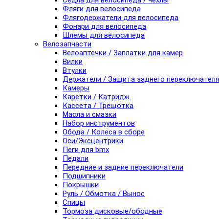
Седла для велосипеда / чехлы
Фляги для велосипеда
Флягодержатели для велосипеда
Фонари для велосипеда
Шлемы для велосипеда
Велозапчасти
Велоаптечки / Заплатки для камер
Вилки
Втулки
Держатели / Защита заднего переключател
Камеры
Каретки / Катридж
Кассета / Трещотка
Масла и смазки
Набор инструментов
Обода / Колеса в сборе
Оси/Эксцентрики
Пеги для bmx
Педали
Передние и задние переключатели
Подшипники
Покрышки
Руль / Обмотка / Вынос
Спицы
Тормоза дисковые/ободные