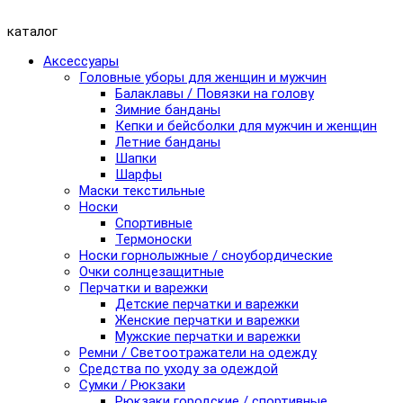
каталог
Аксессуары
Головные уборы для женщин и мужчин
Балаклавы / Повязки на голову
Зимние банданы
Кепки и бейсболки для мужчин и женщин
Летние банданы
Шапки
Шарфы
Маски текстильные
Носки
Спортивные
Термоноски
Носки горнолыжные / сноубордические
Очки солнцезащитные
Перчатки и варежки
Детские перчатки и варежки
Женские перчатки и варежки
Мужские перчатки и варежки
Ремни / Светоотражатели на одежду
Средства по уходу за одеждой
Сумки / Рюкзаки
Рюкзаки городские / спортивные