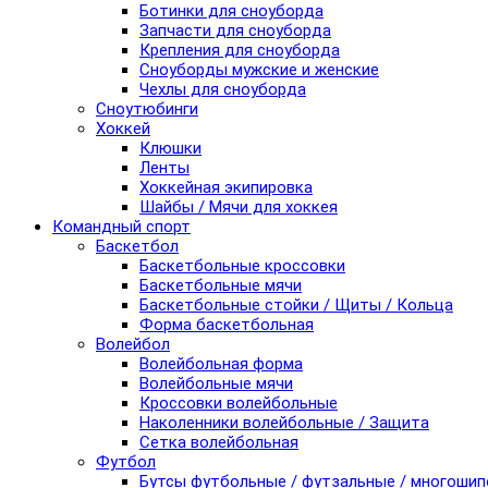
Ботинки для сноуборда
Запчасти для сноуборда
Крепления для сноуборда
Сноуборды мужские и женские
Чехлы для сноуборда
Сноутюбинги
Хоккей
Клюшки
Ленты
Хоккейная экипировка
Шайбы / Мячи для хоккея
Командный спорт
Баскетбол
Баскетбольные кроссовки
Баскетбольные мячи
Баскетбольные стойки / Щиты / Кольца
Форма баскетбольная
Волейбол
Волейбольная форма
Волейбольные мячи
Кроссовки волейбольные
Наколенники волейбольные / Защита
Сетка волейбольная
Футбол
Бутсы футбольные / футзальные / многоши