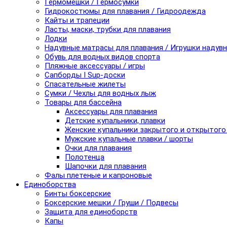
Гермомешки / Гермосумки
Гидрокостюмы для плавания / Гидроодежда
Кайты и трапеции
Ласты, маски, трубки для плавания
Лодки
Надувные матрасы для плавания / Игрушки надув
Обувь для водных видов спорта
Пляжные аксессуары / игры
Сапборды I Sup-доски
Спасательные жилеты
Сумки / Чехлы для водных лыж
Товары для бассейна
Аксессуары для плавания
Детские купальники, плавки
Женские купальники закрытого и открытого
Мужские купальные плавки / шорты
Очки для плавания
Полотенца
Шапочки для плавания
Фалы плетеные и капроновые
Единоборства
Бинты боксерские
Боксерские мешки / Груши / Подвесы
Защита для единоборств
Капы