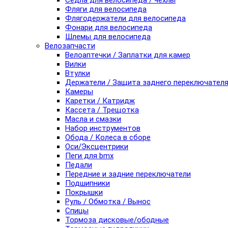
Седла для велосипеда / чехлы
Фляги для велосипеда
Флягодержатели для велосипеда
Фонари для велосипеда
Шлемы для велосипеда
Велозапчасти
Велоаптечки / Заплатки для камер
Вилки
Втулки
Держатели / Защита заднего переключател
Камеры
Каретки / Катридж
Кассета / Трещотка
Масла и смазки
Набор инструментов
Обода / Колеса в сборе
Оси/Эксцентрики
Пеги для bmx
Педали
Передние и задние переключатели
Подшипники
Покрышки
Руль / Обмотка / Вынос
Спицы
Тормоза дисковые/ободные