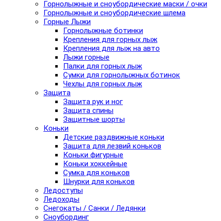
Горнолыжные и сноубордические маски / очки
Горнолыжные и сноубордические шлема
Горные Лыжи
Горнолыжные ботинки
Крепления для горных лыж
Крепления для лыж на авто
Лыжи горные
Палки для горных лыж
Сумки для горнолыжных ботинок
Чехлы для горных лыж
Защита
Защита рук и ног
Защита спины
Защитные шорты
Коньки
Детские раздвижные коньки
Защита для лезвий коньков
Коньки фигурные
Коньки хоккейные
Сумка для коньков
Шнурки для коньков
Ледоступы
Ледоходы
Снегокаты / Санки / Ледянки
Сноубординг