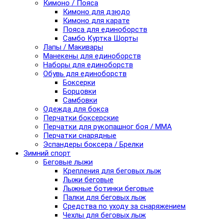
Кимоно / Пояса
Кимоно для дзюдо
Кимоно для карате
Пояса для единоборств
Самбо Куртка Шорты
Лапы / Макивары
Манекены для единоборств
Наборы для единоборств
Обувь для единоборств
Боксерки
Борцовки
Самбовки
Одежда для бокса
Перчатки боксерские
Перчатки для рукопашног боя / ММА
Перчатки снарядные
Эспандеры боксера / Брелки
Зимний спорт
Беговые лыжи
Крепления для беговых лыж
Лыжи беговые
Лыжные ботинки беговые
Палки для беговых лыж
Средства по уходу за снаряжением
Чехлы для беговых лыж