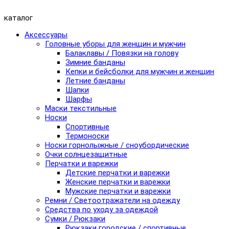
каталог
Аксессуары
Головные уборы для женщин и мужчин
Балаклавы / Повязки на голову
Зимние банданы
Кепки и бейсболки для мужчин и женщин
Летние банданы
Шапки
Шарфы
Маски текстильные
Носки
Спортивные
Термоноски
Носки горнолыжные / сноубордические
Очки солнцезащитные
Перчатки и варежки
Детские перчатки и варежки
Женские перчатки и варежки
Мужские перчатки и варежки
Ремни / Светоотражатели на одежду
Средства по уходу за одеждой
Сумки / Рюкзаки
Рюкзаки городские / спортивные