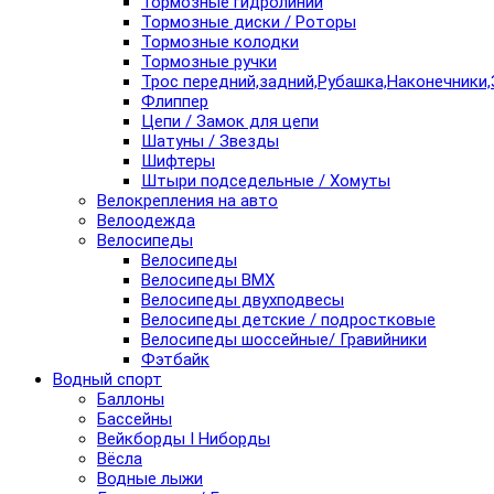
Тормозные гидролинии
Тормозные диски / Роторы
Тормозные колодки
Тормозные ручки
Трос передний,задний,Рубашка,Наконечники,
Флиппер
Цепи / Замок для цепи
Шатуны / Звезды
Шифтеры
Штыри подседельные / Хомуты
Велокрепления на авто
Велоодежда
Велосипеды
Велосипеды
Велосипеды BMX
Велосипеды двухподвесы
Велосипеды детские / подростковые
Велосипеды шоссейные/ Гравийники
Фэтбайк
Водный спорт
Баллоны
Бассейны
Вейкборды I Ниборды
Вёсла
Водные лыжи