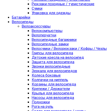
Рюкзаки походные / туристические
Сумки
Упаковка для одежды
Батарейки
Велосипеды
Велоаксессуары
Велокомпьютеры
Велоперчатки
Велосипедные багажники
Велосипедные замки
Велосумки / Велорюкзаки / Кофры / Чехлы
Грипсы для велосипеда
Детские кресла на велосипед
Защита для велосипеда
Звонки велосипедные
Зеркала для велосипедов
Колеса боковые
Колпачки на ниппель
Корзины для велосипеда
Крепежи / Держатели
Крылья для велосипеда
Насосы для велосипеда
Подножки
Рога на руль