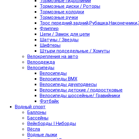
Тормозные гидролинии
Тормозные диски / Роторы
Тормозные колодки
Тормозные ручки
Трос передний,задний,Рубашка,Наконечники,
Флиппер
Цепи / Замок для цепи
Шатуны / Звезды
Шифтеры
Штыри подседельные / Хомуты
Велокрепления на авто
Велоодежда
Велосипеды
Велосипеды
Велосипеды BMX
Велосипеды двухподвесы
Велосипеды детские / подростковые
Велосипеды шоссейные/ Гравийники
Фэтбайк
Водный спорт
Баллоны
Бассейны
Вейкборды I Ниборды
Вёсла
Водные лыжи