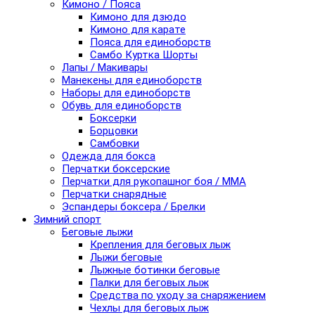
Кимоно / Пояса
Кимоно для дзюдо
Кимоно для карате
Пояса для единоборств
Самбо Куртка Шорты
Лапы / Макивары
Манекены для единоборств
Наборы для единоборств
Обувь для единоборств
Боксерки
Борцовки
Самбовки
Одежда для бокса
Перчатки боксерские
Перчатки для рукопашног боя / ММА
Перчатки снарядные
Эспандеры боксера / Брелки
Зимний спорт
Беговые лыжи
Крепления для беговых лыж
Лыжи беговые
Лыжные ботинки беговые
Палки для беговых лыж
Средства по уходу за снаряжением
Чехлы для беговых лыж