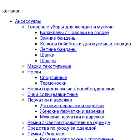
каталог
Аксессуары
Головные уборы для женщин и мужчин
Балаклавы / Повязки на голову
Зимние банданы
Кепки и бейсболки для мужчин и женщин
Летние банданы
Шапки
Шарфы
Маски текстильные
Носки
Спортивные
Термоноски
Носки горнолыжные / сноубордические
Очки солнцезащитные
Перчатки и варежки
Детские перчатки и варежки
Женские перчатки и варежки
Мужские перчатки и варежки
Ремни / Светоотражатели на одежду
Средства по уходу за одеждой
Сумки / Рюкзаки
Рюкзаки городские / спортивные