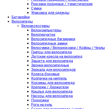
Рюкзаки походные / туристические
Сумки
Упаковка для одежды
Батарейки
Велосипеды
Велоаксессуары
Велокомпьютеры
Велоперчатки
Велосипедные багажники
Велосипедные замки
Велосумки / Велорюкзаки / Кофры / Чехлы
Грипсы для велосипеда
Детские кресла на велосипед
Защита для велосипеда
Звонки велосипедные
Зеркала для велосипедов
Колеса боковые
Колпачки на ниппель
Корзины для велосипеда
Крепежи / Держатели
Крылья для велосипеда
Насосы для велосипеда
Подножки
Рога на руль