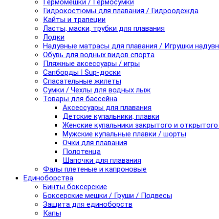
Гермомешки / Гермосумки
Гидрокостюмы для плавания / Гидроодежда
Кайты и трапеции
Ласты, маски, трубки для плавания
Лодки
Надувные матрасы для плавания / Игрушки надув
Обувь для водных видов спорта
Пляжные аксессуары / игры
Сапборды I Sup-доски
Спасательные жилеты
Сумки / Чехлы для водных лыж
Товары для бассейна
Аксессуары для плавания
Детские купальники, плавки
Женские купальники закрытого и открытого
Мужские купальные плавки / шорты
Очки для плавания
Полотенца
Шапочки для плавания
Фалы плетеные и капроновые
Единоборства
Бинты боксерские
Боксерские мешки / Груши / Подвесы
Защита для единоборств
Капы