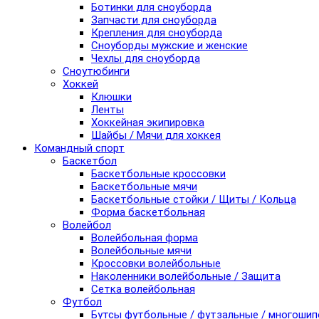
Ботинки для сноуборда
Запчасти для сноуборда
Крепления для сноуборда
Сноуборды мужские и женские
Чехлы для сноуборда
Сноутюбинги
Хоккей
Клюшки
Ленты
Хоккейная экипировка
Шайбы / Мячи для хоккея
Командный спорт
Баскетбол
Баскетбольные кроссовки
Баскетбольные мячи
Баскетбольные стойки / Щиты / Кольца
Форма баскетбольная
Волейбол
Волейбольная форма
Волейбольные мячи
Кроссовки волейбольные
Наколенники волейбольные / Защита
Сетка волейбольная
Футбол
Бутсы футбольные / футзальные / многоши