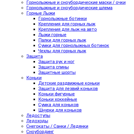
Горнолыжные и сноубордические маски / очки
Горнолыжные и сноубордические шлема
Горные Лыжи
Горнолыжные ботинки
Крепления для горных лыж
Крепления для лыж на авто
Лыжи горные
Палки для горных лыж
Сумки для горнолыжных ботинок
Чехлы для горных лыж
Защита
Защита рук и ног
Защита спины
Защитные шорты
Коньки
Детские раздвижные коньки
Защита для лезвий коньков
Коньки фигурные
Коньки хоккейные
Сумка для коньков
Шнурки для коньков
Ледоступы
Ледоходы
Снегокаты / Санки / Ледянки
Сноубординг