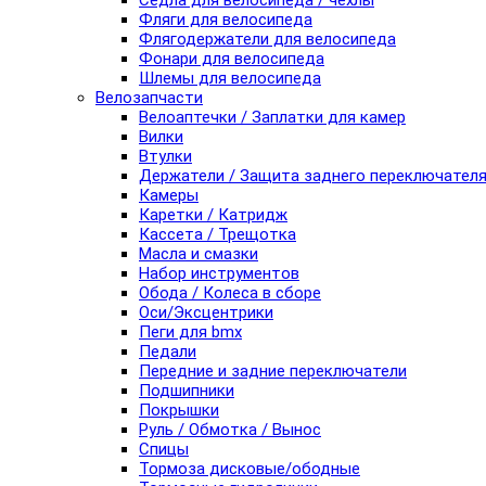
Седла для велосипеда / чехлы
Фляги для велосипеда
Флягодержатели для велосипеда
Фонари для велосипеда
Шлемы для велосипеда
Велозапчасти
Велоаптечки / Заплатки для камер
Вилки
Втулки
Держатели / Защита заднего переключател
Камеры
Каретки / Катридж
Кассета / Трещотка
Масла и смазки
Набор инструментов
Обода / Колеса в сборе
Оси/Эксцентрики
Пеги для bmx
Педали
Передние и задние переключатели
Подшипники
Покрышки
Руль / Обмотка / Вынос
Спицы
Тормоза дисковые/ободные