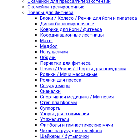
Скамейки для пресса/гиперэкстензии
Скамейки тренировочные
Товары для фитнеса
Блоки / Колесо / Ремни для йоги и пилатеса
Диски балансировачные
Коврики для йоги / фитнеса
Координационные лестницы
Маты
Медбол
Напульсники
Обручи
Перчатки для фитнеса
Пояса / Ремни / Шорты для похудения
Ролики / Мячи массажные
Ролики для пресса
Секундомеры
Скакалки
Спортивная медицина / Магнезия
Степ платформы
Суппорты
Упоры для отжимания
Утяжелители
Фитболы и гимнастические мячи
Чехлы на руку для телефона
Шейкеры / бутылочки