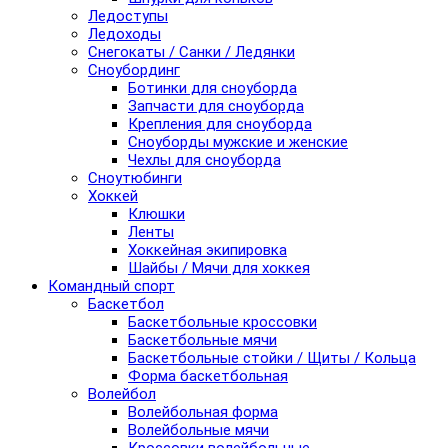
Ледоступы
Ледоходы
Снегокаты / Санки / Ледянки
Сноубординг
Ботинки для сноуборда
Запчасти для сноуборда
Крепления для сноуборда
Сноуборды мужские и женские
Чехлы для сноуборда
Сноутюбинги
Хоккей
Клюшки
Ленты
Хоккейная экипировка
Шайбы / Мячи для хоккея
Командный спорт
Баскетбол
Баскетбольные кроссовки
Баскетбольные мячи
Баскетбольные стойки / Щиты / Кольца
Форма баскетбольная
Волейбол
Волейбольная форма
Волейбольные мячи