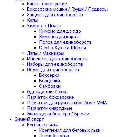
Бинты боксерские
Боксерские мешки / Груши / Подвесы
Защита для единоборств
Капы
Кимоно / Пояса
Кимоно для дзюдо
Кимоно для карате
Пояса для единоборств
Самбо Куртка Шорты
Лапы / Макивары
Манекены для единоборств
Наборы для единоборств
Обувь для единоборств
Боксерки
Борцовки
Самбовки
Одежда для бокса
Перчатки боксерские
Перчатки для рукопашног боя / ММА
Перчатки снарядные
Эспандеры боксера / Брелки
Зимний спорт
Беговые лыжи
Крепления для беговых лыж
Лыжи беговые