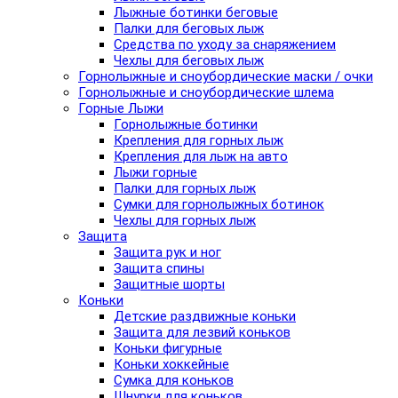
Лыжные ботинки беговые
Палки для беговых лыж
Средства по уходу за снаряжением
Чехлы для беговых лыж
Горнолыжные и сноубордические маски / очки
Горнолыжные и сноубордические шлема
Горные Лыжи
Горнолыжные ботинки
Крепления для горных лыж
Крепления для лыж на авто
Лыжи горные
Палки для горных лыж
Сумки для горнолыжных ботинок
Чехлы для горных лыж
Защита
Защита рук и ног
Защита спины
Защитные шорты
Коньки
Детские раздвижные коньки
Защита для лезвий коньков
Коньки фигурные
Коньки хоккейные
Сумка для коньков
Шнурки для коньков