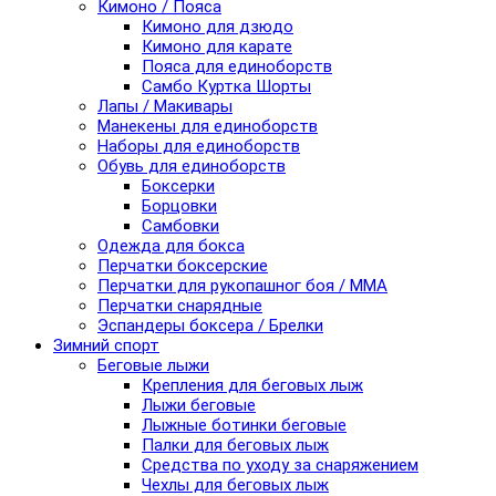
Кимоно / Пояса
Кимоно для дзюдо
Кимоно для карате
Пояса для единоборств
Самбо Куртка Шорты
Лапы / Макивары
Манекены для единоборств
Наборы для единоборств
Обувь для единоборств
Боксерки
Борцовки
Самбовки
Одежда для бокса
Перчатки боксерские
Перчатки для рукопашног боя / ММА
Перчатки снарядные
Эспандеры боксера / Брелки
Зимний спорт
Беговые лыжи
Крепления для беговых лыж
Лыжи беговые
Лыжные ботинки беговые
Палки для беговых лыж
Средства по уходу за снаряжением
Чехлы для беговых лыж