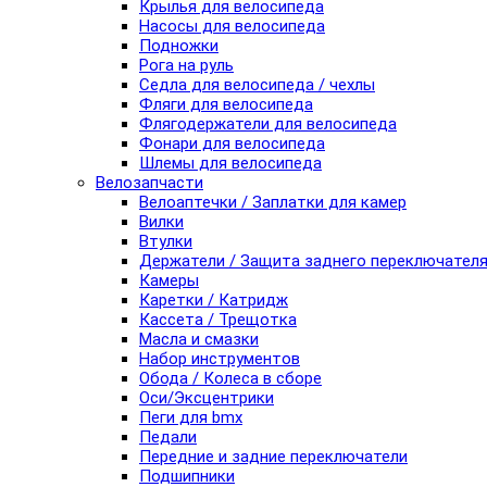
Крылья для велосипеда
Насосы для велосипеда
Подножки
Рога на руль
Седла для велосипеда / чехлы
Фляги для велосипеда
Флягодержатели для велосипеда
Фонари для велосипеда
Шлемы для велосипеда
Велозапчасти
Велоаптечки / Заплатки для камер
Вилки
Втулки
Держатели / Защита заднего переключател
Камеры
Каретки / Катридж
Кассета / Трещотка
Масла и смазки
Набор инструментов
Обода / Колеса в сборе
Оси/Эксцентрики
Пеги для bmx
Педали
Передние и задние переключатели
Подшипники