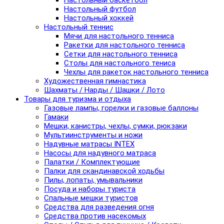
Настольный баскетбол
Настольный футбол
Настольный хоккей
Настольный теннис
Мячи для настольного тенниса
Ракетки для настольного тенниса
Сетки для настольного тенниса
Столы для настольного тениса
Чехлы для ракеток настольного тенниса
Художественная гимнастика
Шахматы / Нарды / Шашки / Лото
Товары для туризма и отдыха
Газовые лампы, горелки и газовые баллоны
Гамаки
Мешки, канистры, чехлы, сумки, рюкзаки
Мультиинструменты и ножи
Надувные матрасы INTEX
Насосы для надувного матраса
Палатки / Комплектующие
Палки для скандинавской ходьбы
Пилы, лопаты, умывальники
Посуда и наборы туриста
Спальные мешки туристов
Средства для разведения огня
Средства против насекомых