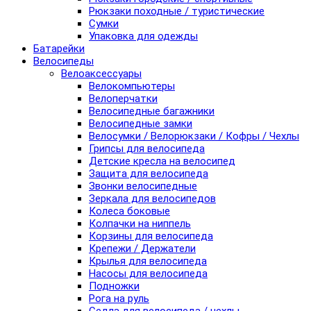
Рюкзаки походные / туристические
Сумки
Упаковка для одежды
Батарейки
Велосипеды
Велоаксессуары
Велокомпьютеры
Велоперчатки
Велосипедные багажники
Велосипедные замки
Велосумки / Велорюкзаки / Кофры / Чехлы
Грипсы для велосипеда
Детские кресла на велосипед
Защита для велосипеда
Звонки велосипедные
Зеркала для велосипедов
Колеса боковые
Колпачки на ниппель
Корзины для велосипеда
Крепежи / Держатели
Крылья для велосипеда
Насосы для велосипеда
Подножки
Рога на руль