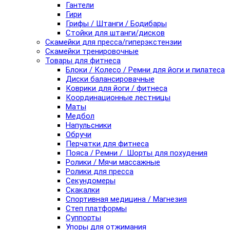
Гантели
Гири
Грифы / Штанги / Бодибары
Стойки для штанги/дисков
Скамейки для пресса/гиперэкстензии
Скамейки тренировочные
Товары для фитнеса
Блоки / Колесо / Ремни для йоги и пилатеса
Диски балансировачные
Коврики для йоги / фитнеса
Координационные лестницы
Маты
Медбол
Напульсники
Обручи
Перчатки для фитнеса
Пояса / Ремни / Шорты для похудения
Ролики / Мячи массажные
Ролики для пресса
Секундомеры
Скакалки
Спортивная медицина / Магнезия
Степ платформы
Суппорты
Упоры для отжимания