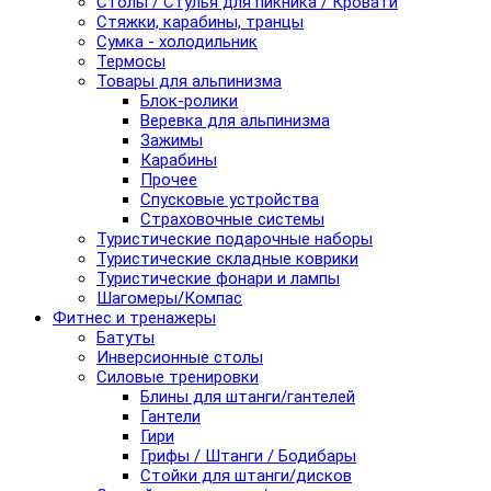
Столы / Стулья для пикника / Кровати
Стяжки, карабины, транцы
Сумка - холодильник
Термосы
Товары для альпинизма
Блок-ролики
Веревка для альпинизма
Зажимы
Карабины
Прочее
Спусковые устройства
Страховочные системы
Туристические подарочные наборы
Туристические складные коврики
Туристические фонари и лампы
Шагомеры/Компас
Фитнес и тренажеры
Батуты
Инверсионные столы
Силовые тренировки
Блины для штанги/гантелей
Гантели
Гири
Грифы / Штанги / Бодибары
Стойки для штанги/дисков