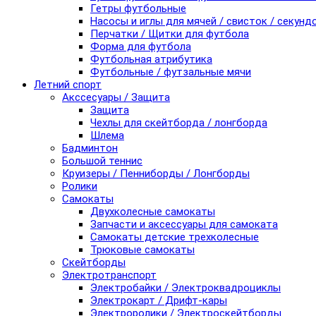
Гетры футбольные
Насосы и иглы для мячей / свисток / секунд
Перчатки / Щитки для футбола
Форма для футбола
Футбольная атрибутика
Футбольные / футзальные мячи
Летний спорт
Акссесуары / Защита
Защита
Чехлы для скейтборда / лонгборда
Шлема
Бадминтон
Большой теннис
Круизеры / Пенниборды / Лонгборды
Ролики
Самокаты
Двухколесные самокаты
Запчасти и аксессуары для самоката
Самокаты детские трехколесные
Трюковые самокаты
Скейтборды
Электротранспорт
Электробайки / Электроквадроциклы
Электрокарт / Дрифт-кары
Электроролики / Электроскейтборды