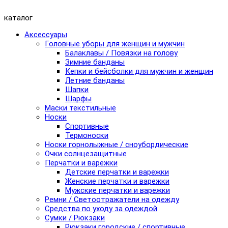
каталог
Аксессуары
Головные уборы для женщин и мужчин
Балаклавы / Повязки на голову
Зимние банданы
Кепки и бейсболки для мужчин и женщин
Летние банданы
Шапки
Шарфы
Маски текстильные
Носки
Спортивные
Термоноски
Носки горнолыжные / сноубордические
Очки солнцезащитные
Перчатки и варежки
Детские перчатки и варежки
Женские перчатки и варежки
Мужские перчатки и варежки
Ремни / Светоотражатели на одежду
Средства по уходу за одеждой
Сумки / Рюкзаки
Рюкзаки городские / спортивные