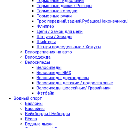
Тормозные гидролинии
Тормозные диски / Роторы
Тормозные колодки
Тормозные ручки
Трос передний,задний,Рубашка,Наконечники,
Флиппер
Цепи / Замок для цепи
Шатуны / Звезды
Шифтеры
Штыри подседельные / Хомуты
Велокрепления на авто
Велоодежда
Велосипеды
Велосипеды
Велосипеды BMX
Велосипеды двухподвесы
Велосипеды детские / подростковые
Велосипеды шоссейные/ Гравийники
Фэтбайк
Водный спорт
Баллоны
Бассейны
Вейкборды I Ниборды
Вёсла
Водные лыжи