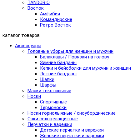
TANDORIO
Восток
Амфибия
Командирские
Ретро Восток
каталог товаров
Аксессуары
Головные уборы для женщин и мужчин
Балаклавы / Повязки на голову
Зимние банданы
Кепки и бейсболки для мужчин и женщин
Летние банданы
Шапки
Шарфы
Маски текстильные
Носки
Спортивные
Термоноски
Носки горнолыжные / сноубордические
Очки солнцезащитные
Перчатки и варежки
Детские перчатки и варежки
Женские перчатки и варежки