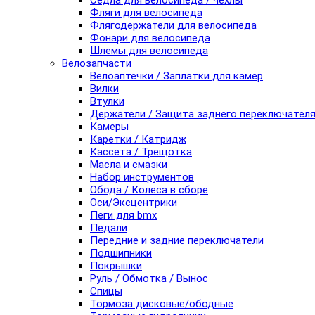
Седла для велосипеда / чехлы
Фляги для велосипеда
Флягодержатели для велосипеда
Фонари для велосипеда
Шлемы для велосипеда
Велозапчасти
Велоаптечки / Заплатки для камер
Вилки
Втулки
Держатели / Защита заднего переключател
Камеры
Каретки / Катридж
Кассета / Трещотка
Масла и смазки
Набор инструментов
Обода / Колеса в сборе
Оси/Эксцентрики
Пеги для bmx
Педали
Передние и задние переключатели
Подшипники
Покрышки
Руль / Обмотка / Вынос
Спицы
Тормоза дисковые/ободные