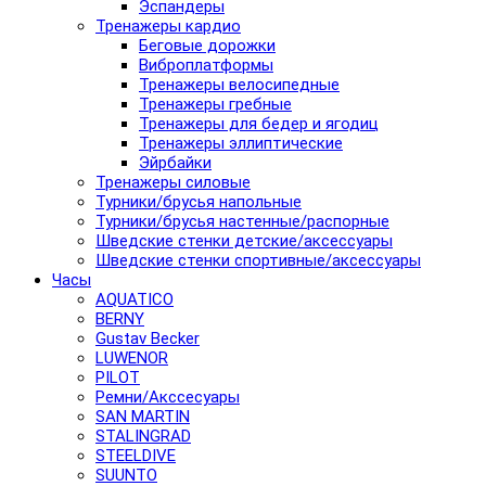
Эспандеры
Тренажеры кардио
Беговые дорожки
Виброплатформы
Тренажеры велосипедные
Тренажеры гребные
Тренажеры для бедер и ягодиц
Тренажеры эллиптические
Эйрбайки
Тренажеры силовые
Турники/брусья напольные
Турники/брусья настенные/распорные
Шведские стенки детские/аксессуары
Шведские стенки спортивные/аксессуары
Часы
AQUATICO
BERNY
Gustav Becker
LUWENOR
PILOT
Pемни/Акссесуары
SAN MARTIN
STALINGRAD
STEELDIVE
SUUNTO