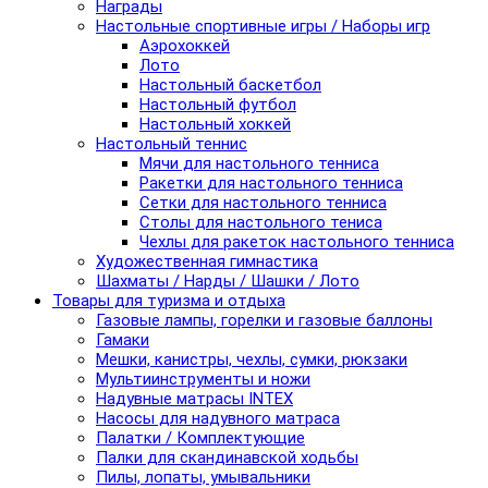
Награды
Настольные спортивные игры / Наборы игр
Аэрохоккей
Лото
Настольный баскетбол
Настольный футбол
Настольный хоккей
Настольный теннис
Мячи для настольного тенниса
Ракетки для настольного тенниса
Сетки для настольного тенниса
Столы для настольного тениса
Чехлы для ракеток настольного тенниса
Художественная гимнастика
Шахматы / Нарды / Шашки / Лото
Товары для туризма и отдыха
Газовые лампы, горелки и газовые баллоны
Гамаки
Мешки, канистры, чехлы, сумки, рюкзаки
Мультиинструменты и ножи
Надувные матрасы INTEX
Насосы для надувного матраса
Палатки / Комплектующие
Палки для скандинавской ходьбы
Пилы, лопаты, умывальники