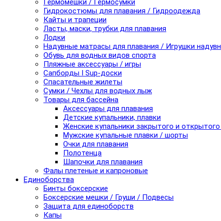
Гермомешки / Гермосумки
Гидрокостюмы для плавания / Гидроодежда
Кайты и трапеции
Ласты, маски, трубки для плавания
Лодки
Надувные матрасы для плавания / Игрушки надув
Обувь для водных видов спорта
Пляжные аксессуары / игры
Сапборды I Sup-доски
Спасательные жилеты
Сумки / Чехлы для водных лыж
Товары для бассейна
Аксессуары для плавания
Детские купальники, плавки
Женские купальники закрытого и открытого
Мужские купальные плавки / шорты
Очки для плавания
Полотенца
Шапочки для плавания
Фалы плетеные и капроновые
Единоборства
Бинты боксерские
Боксерские мешки / Груши / Подвесы
Защита для единоборств
Капы