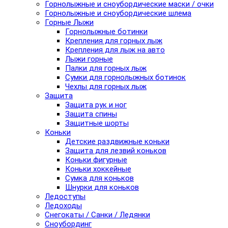
Горнолыжные и сноубордические маски / очки
Горнолыжные и сноубордические шлема
Горные Лыжи
Горнолыжные ботинки
Крепления для горных лыж
Крепления для лыж на авто
Лыжи горные
Палки для горных лыж
Сумки для горнолыжных ботинок
Чехлы для горных лыж
Защита
Защита рук и ног
Защита спины
Защитные шорты
Коньки
Детские раздвижные коньки
Защита для лезвий коньков
Коньки фигурные
Коньки хоккейные
Сумка для коньков
Шнурки для коньков
Ледоступы
Ледоходы
Снегокаты / Санки / Ледянки
Сноубординг