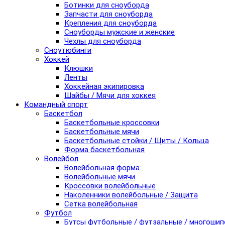
Ботинки для сноуборда
Запчасти для сноуборда
Крепления для сноуборда
Сноуборды мужские и женские
Чехлы для сноуборда
Сноутюбинги
Хоккей
Клюшки
Ленты
Хоккейная экипировка
Шайбы / Мячи для хоккея
Командный спорт
Баскетбол
Баскетбольные кроссовки
Баскетбольные мячи
Баскетбольные стойки / Щиты / Кольца
Форма баскетбольная
Волейбол
Волейбольная форма
Волейбольные мячи
Кроссовки волейбольные
Наколенники волейбольные / Защита
Сетка волейбольная
Футбол
Бутсы футбольные / футзальные / многоши