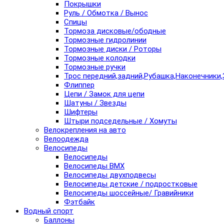
Покрышки
Руль / Обмотка / Вынос
Спицы
Тормоза дисковые/ободные
Тормозные гидролинии
Тормозные диски / Роторы
Тормозные колодки
Тормозные ручки
Трос передний,задний,Рубашка,Наконечники,
Флиппер
Цепи / Замок для цепи
Шатуны / Звезды
Шифтеры
Штыри подседельные / Хомуты
Велокрепления на авто
Велоодежда
Велосипеды
Велосипеды
Велосипеды BMX
Велосипеды двухподвесы
Велосипеды детские / подростковые
Велосипеды шоссейные/ Гравийники
Фэтбайк
Водный спорт
Баллоны