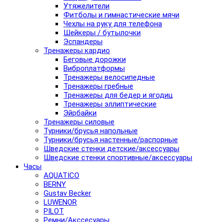
Утяжелители
Фитболы и гимнастические мячи
Чехлы на руку для телефона
Шейкеры / бутылочки
Эспандеры
Тренажеры кардио
Беговые дорожки
Виброплатформы
Тренажеры велосипедные
Тренажеры гребные
Тренажеры для бедер и ягодиц
Тренажеры эллиптические
Эйрбайки
Тренажеры силовые
Турники/брусья напольные
Турники/брусья настенные/распорные
Шведские стенки детские/аксессуары
Шведские стенки спортивные/аксессуары
Часы
AQUATICO
BERNY
Gustav Becker
LUWENOR
PILOT
Pемни/Акссесуары