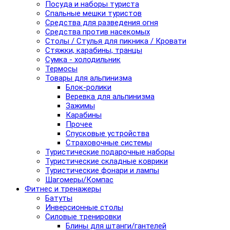
Посуда и наборы туриста
Спальные мешки туристов
Средства для разведения огня
Средства против насекомых
Столы / Стулья для пикника / Кровати
Стяжки, карабины, транцы
Сумка - холодильник
Термосы
Товары для альпинизма
Блок-ролики
Веревка для альпинизма
Зажимы
Карабины
Прочее
Спусковые устройства
Страховочные системы
Туристические подарочные наборы
Туристические складные коврики
Туристические фонари и лампы
Шагомеры/Компас
Фитнес и тренажеры
Батуты
Инверсионные столы
Силовые тренировки
Блины для штанги/гантелей