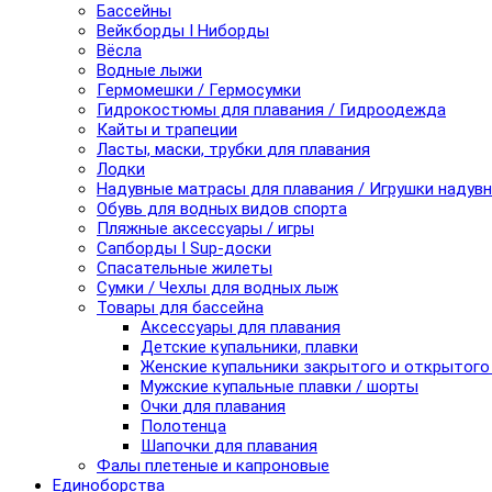
Бассейны
Вейкборды I Ниборды
Вёсла
Водные лыжи
Гермомешки / Гермосумки
Гидрокостюмы для плавания / Гидроодежда
Кайты и трапеции
Ласты, маски, трубки для плавания
Лодки
Надувные матрасы для плавания / Игрушки надув
Обувь для водных видов спорта
Пляжные аксессуары / игры
Сапборды I Sup-доски
Спасательные жилеты
Сумки / Чехлы для водных лыж
Товары для бассейна
Аксессуары для плавания
Детские купальники, плавки
Женские купальники закрытого и открытого
Мужские купальные плавки / шорты
Очки для плавания
Полотенца
Шапочки для плавания
Фалы плетеные и капроновые
Единоборства