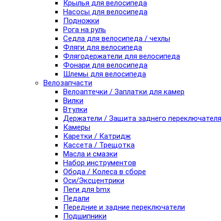
Крылья для велосипеда
Насосы для велосипеда
Подножки
Рога на руль
Седла для велосипеда / чехлы
Фляги для велосипеда
Флягодержатели для велосипеда
Фонари для велосипеда
Шлемы для велосипеда
Велозапчасти
Велоаптечки / Заплатки для камер
Вилки
Втулки
Держатели / Защита заднего переключател
Камеры
Каретки / Катридж
Кассета / Трещотка
Масла и смазки
Набор инструментов
Обода / Колеса в сборе
Оси/Эксцентрики
Пеги для bmx
Педали
Передние и задние переключатели
Подшипники