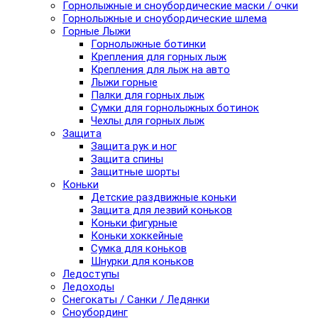
Горнолыжные и сноубордические маски / очки
Горнолыжные и сноубордические шлема
Горные Лыжи
Горнолыжные ботинки
Крепления для горных лыж
Крепления для лыж на авто
Лыжи горные
Палки для горных лыж
Сумки для горнолыжных ботинок
Чехлы для горных лыж
Защита
Защита рук и ног
Защита спины
Защитные шорты
Коньки
Детские раздвижные коньки
Защита для лезвий коньков
Коньки фигурные
Коньки хоккейные
Сумка для коньков
Шнурки для коньков
Ледоступы
Ледоходы
Снегокаты / Санки / Ледянки
Сноубординг