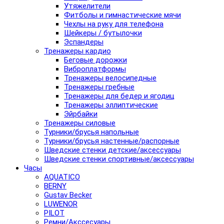
Утяжелители
Фитболы и гимнастические мячи
Чехлы на руку для телефона
Шейкеры / бутылочки
Эспандеры
Тренажеры кардио
Беговые дорожки
Виброплатформы
Тренажеры велосипедные
Тренажеры гребные
Тренажеры для бедер и ягодиц
Тренажеры эллиптические
Эйрбайки
Тренажеры силовые
Турники/брусья напольные
Турники/брусья настенные/распорные
Шведские стенки детские/аксессуары
Шведские стенки спортивные/аксессуары
Часы
AQUATICO
BERNY
Gustav Becker
LUWENOR
PILOT
Pемни/Акссесуары