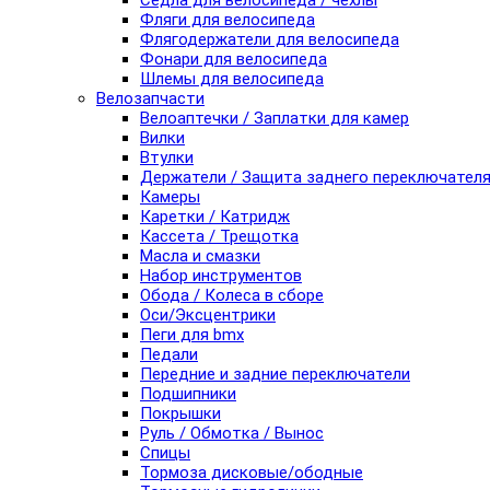
Седла для велосипеда / чехлы
Фляги для велосипеда
Флягодержатели для велосипеда
Фонари для велосипеда
Шлемы для велосипеда
Велозапчасти
Велоаптечки / Заплатки для камер
Вилки
Втулки
Держатели / Защита заднего переключател
Камеры
Каретки / Катридж
Кассета / Трещотка
Масла и смазки
Набор инструментов
Обода / Колеса в сборе
Оси/Эксцентрики
Пеги для bmx
Педали
Передние и задние переключатели
Подшипники
Покрышки
Руль / Обмотка / Вынос
Спицы
Тормоза дисковые/ободные