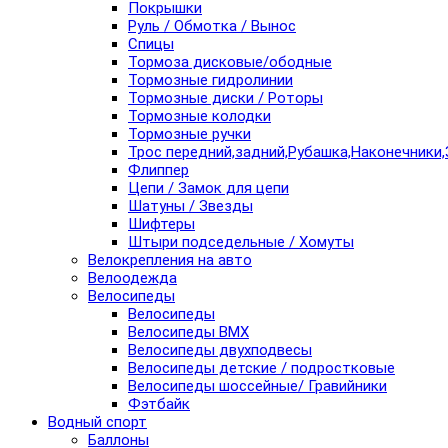
Покрышки
Руль / Обмотка / Вынос
Спицы
Тормоза дисковые/ободные
Тормозные гидролинии
Тормозные диски / Роторы
Тормозные колодки
Тормозные ручки
Трос передний,задний,Рубашка,Наконечники,
Флиппер
Цепи / Замок для цепи
Шатуны / Звезды
Шифтеры
Штыри подседельные / Хомуты
Велокрепления на авто
Велоодежда
Велосипеды
Велосипеды
Велосипеды BMX
Велосипеды двухподвесы
Велосипеды детские / подростковые
Велосипеды шоссейные/ Гравийники
Фэтбайк
Водный спорт
Баллоны