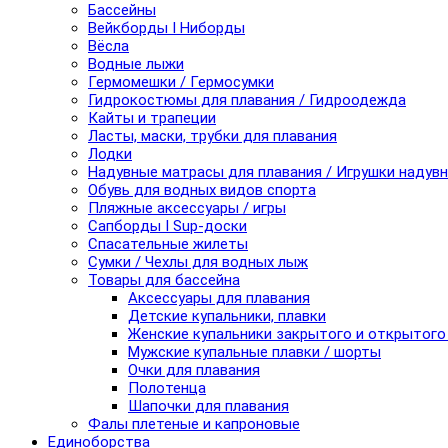
Бассейны
Вейкборды I Ниборды
Вёсла
Водные лыжи
Гермомешки / Гермосумки
Гидрокостюмы для плавания / Гидроодежда
Кайты и трапеции
Ласты, маски, трубки для плавания
Лодки
Надувные матрасы для плавания / Игрушки надув
Обувь для водных видов спорта
Пляжные аксессуары / игры
Сапборды I Sup-доски
Спасательные жилеты
Сумки / Чехлы для водных лыж
Товары для бассейна
Аксессуары для плавания
Детские купальники, плавки
Женские купальники закрытого и открытого
Мужские купальные плавки / шорты
Очки для плавания
Полотенца
Шапочки для плавания
Фалы плетеные и капроновые
Единоборства