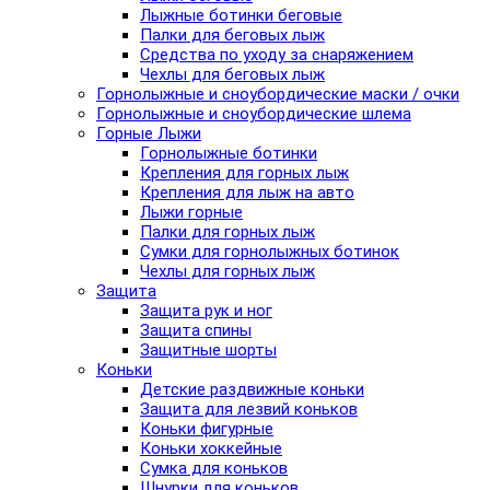
Лыжные ботинки беговые
Палки для беговых лыж
Средства по уходу за снаряжением
Чехлы для беговых лыж
Горнолыжные и сноубордические маски / очки
Горнолыжные и сноубордические шлема
Горные Лыжи
Горнолыжные ботинки
Крепления для горных лыж
Крепления для лыж на авто
Лыжи горные
Палки для горных лыж
Сумки для горнолыжных ботинок
Чехлы для горных лыж
Защита
Защита рук и ног
Защита спины
Защитные шорты
Коньки
Детские раздвижные коньки
Защита для лезвий коньков
Коньки фигурные
Коньки хоккейные
Сумка для коньков
Шнурки для коньков