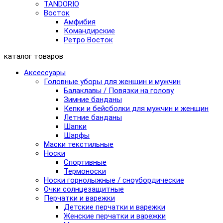
TANDORIO
Восток
Амфибия
Командирские
Ретро Восток
каталог товаров
Аксессуары
Головные уборы для женщин и мужчин
Балаклавы / Повязки на голову
Зимние банданы
Кепки и бейсболки для мужчин и женщин
Летние банданы
Шапки
Шарфы
Маски текстильные
Носки
Спортивные
Термоноски
Носки горнолыжные / сноубордические
Очки солнцезащитные
Перчатки и варежки
Детские перчатки и варежки
Женские перчатки и варежки