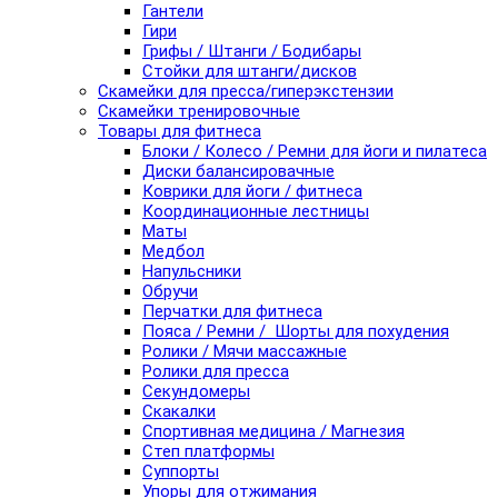
Гантели
Гири
Грифы / Штанги / Бодибары
Стойки для штанги/дисков
Скамейки для пресса/гиперэкстензии
Скамейки тренировочные
Товары для фитнеса
Блоки / Колесо / Ремни для йоги и пилатеса
Диски балансировачные
Коврики для йоги / фитнеса
Координационные лестницы
Маты
Медбол
Напульсники
Обручи
Перчатки для фитнеса
Пояса / Ремни / Шорты для похудения
Ролики / Мячи массажные
Ролики для пресса
Секундомеры
Скакалки
Спортивная медицина / Магнезия
Степ платформы
Суппорты
Упоры для отжимания