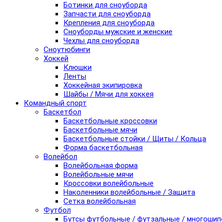
Ботинки для сноуборда
Запчасти для сноуборда
Крепления для сноуборда
Сноуборды мужские и женские
Чехлы для сноуборда
Сноутюбинги
Хоккей
Клюшки
Ленты
Хоккейная экипировка
Шайбы / Мячи для хоккея
Командный спорт
Баскетбол
Баскетбольные кроссовки
Баскетбольные мячи
Баскетбольные стойки / Щиты / Кольца
Форма баскетбольная
Волейбол
Волейбольная форма
Волейбольные мячи
Кроссовки волейбольные
Наколенники волейбольные / Защита
Сетка волейбольная
Футбол
Бутсы футбольные / футзальные / многоши