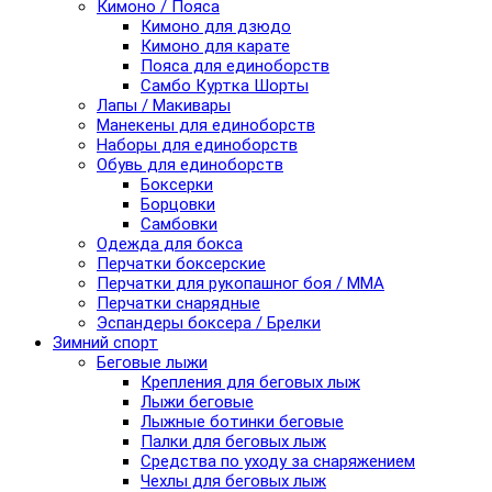
Кимоно / Пояса
Кимоно для дзюдо
Кимоно для карате
Пояса для единоборств
Самбо Куртка Шорты
Лапы / Макивары
Манекены для единоборств
Наборы для единоборств
Обувь для единоборств
Боксерки
Борцовки
Самбовки
Одежда для бокса
Перчатки боксерские
Перчатки для рукопашног боя / ММА
Перчатки снарядные
Эспандеры боксера / Брелки
Зимний спорт
Беговые лыжи
Крепления для беговых лыж
Лыжи беговые
Лыжные ботинки беговые
Палки для беговых лыж
Средства по уходу за снаряжением
Чехлы для беговых лыж