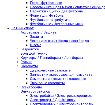
Гетры футбольные
Насосы и иглы для мячей / свисток / секунд
Перчатки / Щитки для футбола
Форма для футбола
Футбольная атрибутика
Футбольные / футзальные мячи
Летний спорт
Акссесуары / Защита
Защита
Чехлы для скейтборда / лонгборда
Шлема
Бадминтон
Большой теннис
Круизеры / Пенниборды / Лонгборды
Ролики
Самокаты
Двухколесные самокаты
Запчасти и аксессуары для самоката
Самокаты детские трехколесные
Трюковые самокаты
Скейтборды
Электротранспорт
Электробайки / Электроквадроциклы
Электрокарт / Дрифт-кары
Электроролики / Электроскейтборды