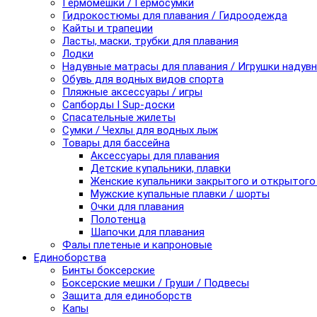
Гермомешки / Гермосумки
Гидрокостюмы для плавания / Гидроодежда
Кайты и трапеции
Ласты, маски, трубки для плавания
Лодки
Надувные матрасы для плавания / Игрушки надув
Обувь для водных видов спорта
Пляжные аксессуары / игры
Сапборды I Sup-доски
Спасательные жилеты
Сумки / Чехлы для водных лыж
Товары для бассейна
Аксессуары для плавания
Детские купальники, плавки
Женские купальники закрытого и открытого
Мужские купальные плавки / шорты
Очки для плавания
Полотенца
Шапочки для плавания
Фалы плетеные и капроновые
Единоборства
Бинты боксерские
Боксерские мешки / Груши / Подвесы
Защита для единоборств
Капы