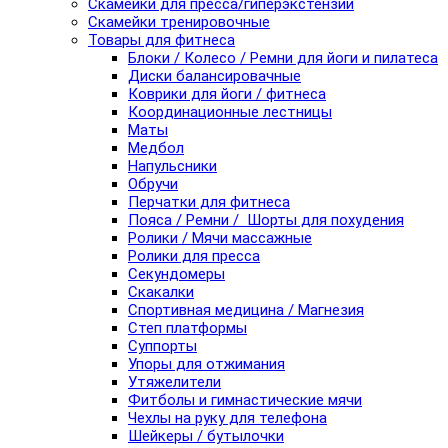
Скамейки для пресса/гиперэкстензии
Скамейки тренировочные
Товары для фитнеса
Блоки / Колесо / Ремни для йоги и пилатеса
Диски балансировачные
Коврики для йоги / фитнеса
Координационные лестницы
Маты
Медбол
Напульсники
Обручи
Перчатки для фитнеса
Пояса / Ремни / Шорты для похудения
Ролики / Мячи массажные
Ролики для пресса
Секундомеры
Скакалки
Спортивная медицина / Магнезия
Степ платформы
Суппорты
Упоры для отжимания
Утяжелители
Фитболы и гимнастические мячи
Чехлы на руку для телефона
Шейкеры / бутылочки