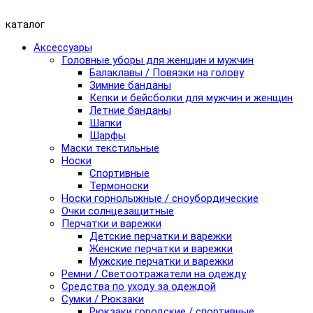
каталог
Аксессуары
Головные уборы для женщин и мужчин
Балаклавы / Повязки на голову
Зимние банданы
Кепки и бейсболки для мужчин и женщин
Летние банданы
Шапки
Шарфы
Маски текстильные
Носки
Спортивные
Термоноски
Носки горнолыжные / сноубордические
Очки солнцезащитные
Перчатки и варежки
Детские перчатки и варежки
Женские перчатки и варежки
Мужские перчатки и варежки
Ремни / Светоотражатели на одежду
Средства по уходу за одеждой
Сумки / Рюкзаки
Рюкзаки городские / спортивные