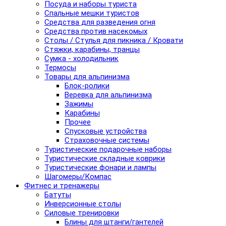
Посуда и наборы туриста
Спальные мешки туристов
Средства для разведения огня
Средства против насекомых
Столы / Стулья для пикника / Кровати
Стяжки, карабины, транцы
Сумка - холодильник
Термосы
Товары для альпинизма
Блок-ролики
Веревка для альпинизма
Зажимы
Карабины
Прочее
Спусковые устройства
Страховочные системы
Туристические подарочные наборы
Туристические складные коврики
Туристические фонари и лампы
Шагомеры/Компас
Фитнес и тренажеры
Батуты
Инверсионные столы
Силовые тренировки
Блины для штанги/гантелей