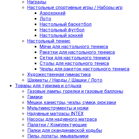
Награды
Настольные спортивные игры / Наборы игр
Аэрохоккей
Лото
Настольный баскетбол
Настольный футбол
Настольный хоккей
Настольный теннис
Мячи для настольного тенниса
Ракетки для настольного тенниса
Сетки для настольного тенниса
Столы для настольного тениса
Чехлы для ракеток настольного тенниса
Художественная гимнастика
Шахматы / Нарды / Шашки / Лото
Товары для туризма и отдыха
Газовые лампы, горелки и газовые баллоны
Гамаки
Мешки, канистры, чехлы, сумки, рюкзаки
Мультиинструменты и ножи
Надувные матрасы INTEX
Насосы для надувного матраса
Палатки / Комплектующие
Палки для скандинавской ходьбы
Пилы, лопаты, умывальники