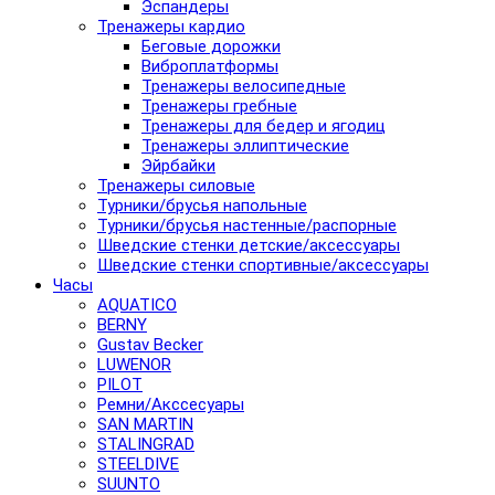
Эспандеры
Тренажеры кардио
Беговые дорожки
Виброплатформы
Тренажеры велосипедные
Тренажеры гребные
Тренажеры для бедер и ягодиц
Тренажеры эллиптические
Эйрбайки
Тренажеры силовые
Турники/брусья напольные
Турники/брусья настенные/распорные
Шведские стенки детские/аксессуары
Шведские стенки спортивные/аксессуары
Часы
AQUATICO
BERNY
Gustav Becker
LUWENOR
PILOT
Pемни/Акссесуары
SAN MARTIN
STALINGRAD
STEELDIVE
SUUNTO