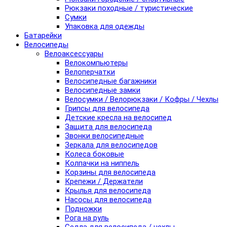
Рюкзаки походные / туристические
Сумки
Упаковка для одежды
Батарейки
Велосипеды
Велоаксессуары
Велокомпьютеры
Велоперчатки
Велосипедные багажники
Велосипедные замки
Велосумки / Велорюкзаки / Кофры / Чехлы
Грипсы для велосипеда
Детские кресла на велосипед
Защита для велосипеда
Звонки велосипедные
Зеркала для велосипедов
Колеса боковые
Колпачки на ниппель
Корзины для велосипеда
Крепежи / Держатели
Крылья для велосипеда
Насосы для велосипеда
Подножки
Рога на руль