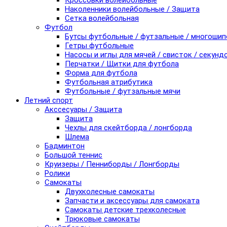
Кроссовки волейбольные
Наколенники волейбольные / Защита
Сетка волейбольная
Футбол
Бутсы футбольные / футзальные / многоши
Гетры футбольные
Насосы и иглы для мячей / свисток / секунд
Перчатки / Щитки для футбола
Форма для футбола
Футбольная атрибутика
Футбольные / футзальные мячи
Летний спорт
Акссесуары / Защита
Защита
Чехлы для скейтборда / лонгборда
Шлема
Бадминтон
Большой теннис
Круизеры / Пенниборды / Лонгборды
Ролики
Самокаты
Двухколесные самокаты
Запчасти и аксессуары для самоката
Самокаты детские трехколесные
Трюковые самокаты