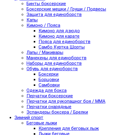
Бинты боксерские
Боксерские мешки / Груши / Подвесы
Защита для единоборств
Капы
Кимоно / Пояса
Кимоно для дзюдо
Кимоно для карате
Пояса для единоборств
Самбо Куртка Шорты
Лапы / Макивары
Манекены для единоборств
Наборы для единоборств
Обувь для единоборств
Боксерки
Борцовки
Самбовки
Одежда для бокса
Перчатки боксерские
Перчатки для рукопашног боя / ММА
Перчатки снарядные
Эспандеры боксера / Брелки
Зимний спорт
Беговые лыжи
Крепления для беговых лыж
Лыжи беговые