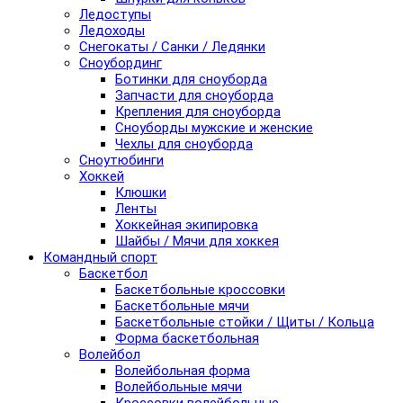
Ледоступы
Ледоходы
Снегокаты / Санки / Ледянки
Сноубординг
Ботинки для сноуборда
Запчасти для сноуборда
Крепления для сноуборда
Сноуборды мужские и женские
Чехлы для сноуборда
Сноутюбинги
Хоккей
Клюшки
Ленты
Хоккейная экипировка
Шайбы / Мячи для хоккея
Командный спорт
Баскетбол
Баскетбольные кроссовки
Баскетбольные мячи
Баскетбольные стойки / Щиты / Кольца
Форма баскетбольная
Волейбол
Волейбольная форма
Волейбольные мячи