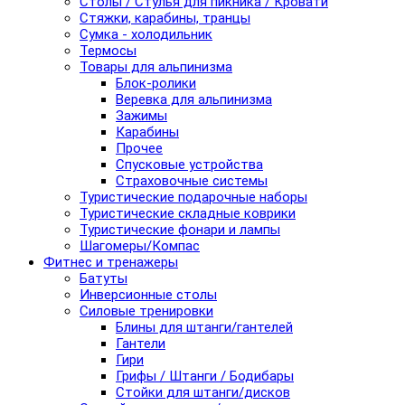
Столы / Стулья для пикника / Кровати
Стяжки, карабины, транцы
Сумка - холодильник
Термосы
Товары для альпинизма
Блок-ролики
Веревка для альпинизма
Зажимы
Карабины
Прочее
Спусковые устройства
Страховочные системы
Туристические подарочные наборы
Туристические складные коврики
Туристические фонари и лампы
Шагомеры/Компас
Фитнес и тренажеры
Батуты
Инверсионные столы
Силовые тренировки
Блины для штанги/гантелей
Гантели
Гири
Грифы / Штанги / Бодибары
Стойки для штанги/дисков