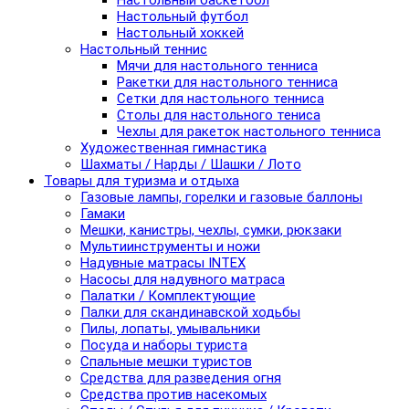
Настольный баскетбол
Настольный футбол
Настольный хоккей
Настольный теннис
Мячи для настольного тенниса
Ракетки для настольного тенниса
Сетки для настольного тенниса
Столы для настольного тениса
Чехлы для ракеток настольного тенниса
Художественная гимнастика
Шахматы / Нарды / Шашки / Лото
Товары для туризма и отдыха
Газовые лампы, горелки и газовые баллоны
Гамаки
Мешки, канистры, чехлы, сумки, рюкзаки
Мультиинструменты и ножи
Надувные матрасы INTEX
Насосы для надувного матраса
Палатки / Комплектующие
Палки для скандинавской ходьбы
Пилы, лопаты, умывальники
Посуда и наборы туриста
Спальные мешки туристов
Средства для разведения огня
Средства против насекомых