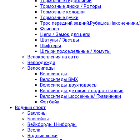
Тормозные гидролинии
Тормозные диски / Роторы
Тормозные колодки
Тормозные ручки
Трос передний,задний,Рубашка,Наконечники,
Флиппер
Цепи / Замок для цепи
Шатуны / Звезды
Шифтеры
Штыри подседельные / Хомуты
Велокрепления на авто
Велоодежда
Велосипеды
Велосипеды
Велосипеды BMX
Велосипеды двухподвесы
Велосипеды детские / подростковые
Велосипеды шоссейные/ Гравийники
Фэтбайк
Водный спорт
Баллоны
Бассейны
Вейкборды I Ниборды
Вёсла
Водные лыжи