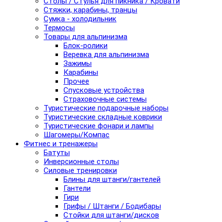
Столы / Стулья для пикника / Кровати
Стяжки, карабины, транцы
Сумка - холодильник
Термосы
Товары для альпинизма
Блок-ролики
Веревка для альпинизма
Зажимы
Карабины
Прочее
Спусковые устройства
Страховочные системы
Туристические подарочные наборы
Туристические складные коврики
Туристические фонари и лампы
Шагомеры/Компас
Фитнес и тренажеры
Батуты
Инверсионные столы
Силовые тренировки
Блины для штанги/гантелей
Гантели
Гири
Грифы / Штанги / Бодибары
Стойки для штанги/дисков