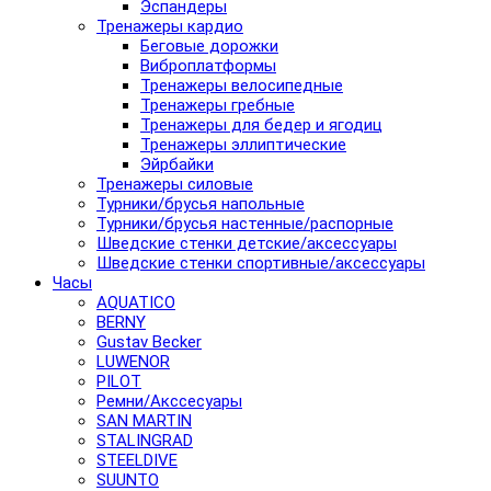
Эспандеры
Тренажеры кардио
Беговые дорожки
Виброплатформы
Тренажеры велосипедные
Тренажеры гребные
Тренажеры для бедер и ягодиц
Тренажеры эллиптические
Эйрбайки
Тренажеры силовые
Турники/брусья напольные
Турники/брусья настенные/распорные
Шведские стенки детские/аксессуары
Шведские стенки спортивные/аксессуары
Часы
AQUATICO
BERNY
Gustav Becker
LUWENOR
PILOT
Pемни/Акссесуары
SAN MARTIN
STALINGRAD
STEELDIVE
SUUNTO