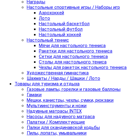
Награды
Настольные спортивные игры / Наборы игр
Аэрохоккей
Лото
Настольный баскетбол
Настольный футбол
Настольный хоккей
Настольный теннис
Мячи для настольного тенниса
Ракетки для настольного тенниса
Сетки для настольного тенниса
Столы для настольного тениса
Чехлы для ракеток настольного тенниса
Художественная гимнастика
Шахматы / Нарды / Шашки / Лото
Товары для туризма и отдыха
Газовые лампы, горелки и газовые баллоны
Гамаки
Мешки, канистры, чехлы, сумки, рюкзаки
Мультиинструменты и ножи
Надувные матрасы INTEX
Насосы для надувного матраса
Палатки / Комплектующие
Палки для скандинавской ходьбы
Пилы, лопаты, умывальники