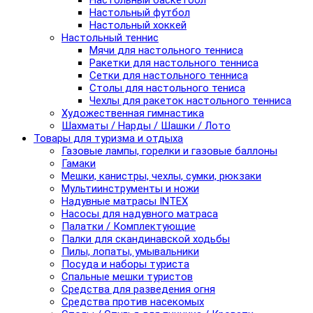
Настольный баскетбол
Настольный футбол
Настольный хоккей
Настольный теннис
Мячи для настольного тенниса
Ракетки для настольного тенниса
Сетки для настольного тенниса
Столы для настольного тениса
Чехлы для ракеток настольного тенниса
Художественная гимнастика
Шахматы / Нарды / Шашки / Лото
Товары для туризма и отдыха
Газовые лампы, горелки и газовые баллоны
Гамаки
Мешки, канистры, чехлы, сумки, рюкзаки
Мультиинструменты и ножи
Надувные матрасы INTEX
Насосы для надувного матраса
Палатки / Комплектующие
Палки для скандинавской ходьбы
Пилы, лопаты, умывальники
Посуда и наборы туриста
Спальные мешки туристов
Средства для разведения огня
Средства против насекомых