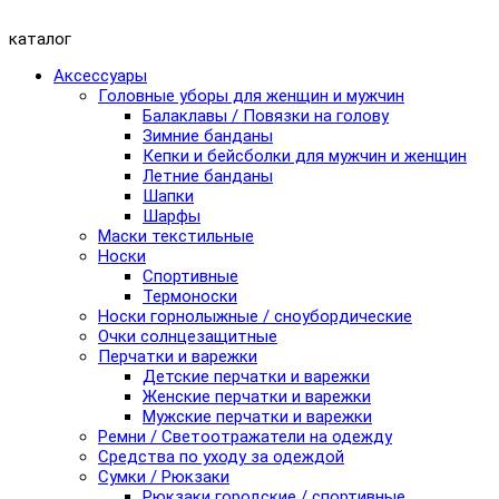
каталог
Аксессуары
Головные уборы для женщин и мужчин
Балаклавы / Повязки на голову
Зимние банданы
Кепки и бейсболки для мужчин и женщин
Летние банданы
Шапки
Шарфы
Маски текстильные
Носки
Спортивные
Термоноски
Носки горнолыжные / сноубордические
Очки солнцезащитные
Перчатки и варежки
Детские перчатки и варежки
Женские перчатки и варежки
Мужские перчатки и варежки
Ремни / Светоотражатели на одежду
Средства по уходу за одеждой
Сумки / Рюкзаки
Рюкзаки городские / спортивные