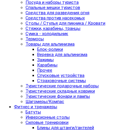
Посуда и наборы туриста
Спальные мешки туристов
Средства для разведения огня
Средства против насекомых
Столы / Стулья для пикника / Кровати
Стяжки, карабины, транцы
Сумка - холодильник
Термосы
Товары для альпинизма
Блок-ролики
Веревка для альпинизма
Зажимы
Карабины
Прочее
Спусковые устройства
Страховочные системы
Туристические подарочные наборы
Туристические складные коврики
Туристические фонари и лампы
Шагомеры/Компас
Фитнес и тренажеры
Батуты
Инверсионные столы
Силовые тренировки
Блины для штанги/гантелей