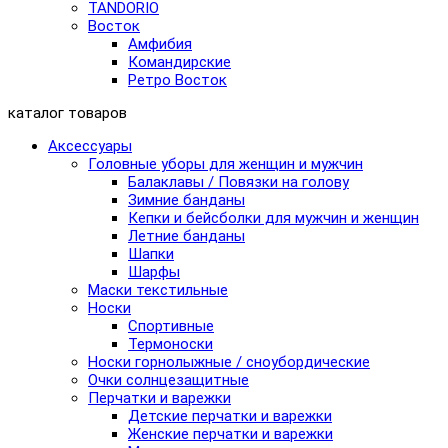
TANDORIO
Восток
Амфибия
Командирские
Ретро Восток
каталог товаров
Аксессуары
Головные уборы для женщин и мужчин
Балаклавы / Повязки на голову
Зимние банданы
Кепки и бейсболки для мужчин и женщин
Летние банданы
Шапки
Шарфы
Маски текстильные
Носки
Спортивные
Термоноски
Носки горнолыжные / сноубордические
Очки солнцезащитные
Перчатки и варежки
Детские перчатки и варежки
Женские перчатки и варежки