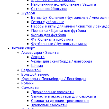
Кроссовки волейбольные
Наколенники волейбольные / Защита
Сетка волейбольная
Футбол
Бутсы футбольные / футзальные / многоши
Гетры футбольные
Насосы и иглы для мячей / свисток / секунд
Перчатки / Щитки для футбола
Форма для футбола
Футбольная атрибутика
Футбольные / футзальные мячи
Летний спорт
Акссесуары / Защита
Защита
Чехлы для скейтборда / лонгборда
Шлема
Бадминтон
Большой теннис
Круизеры / Пенниборды / Лонгборды
Ролики
Самокаты
Двухколесные самокаты
Запчасти и аксессуары для самоката
Самокаты детские трехколесные
Трюковые самокаты