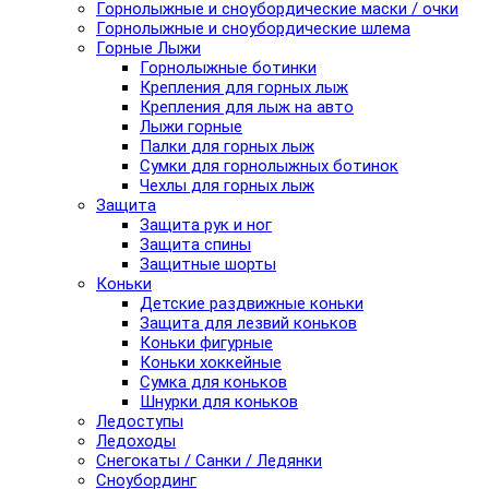
Горнолыжные и сноубордические маски / очки
Горнолыжные и сноубордические шлема
Горные Лыжи
Горнолыжные ботинки
Крепления для горных лыж
Крепления для лыж на авто
Лыжи горные
Палки для горных лыж
Сумки для горнолыжных ботинок
Чехлы для горных лыж
Защита
Защита рук и ног
Защита спины
Защитные шорты
Коньки
Детские раздвижные коньки
Защита для лезвий коньков
Коньки фигурные
Коньки хоккейные
Сумка для коньков
Шнурки для коньков
Ледоступы
Ледоходы
Снегокаты / Санки / Ледянки
Сноубординг