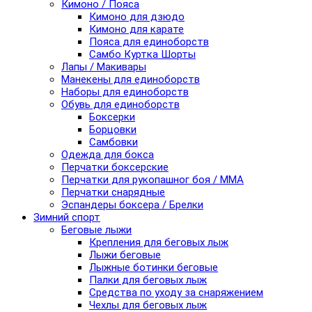
Кимоно / Пояса
Кимоно для дзюдо
Кимоно для карате
Пояса для единоборств
Самбо Куртка Шорты
Лапы / Макивары
Манекены для единоборств
Наборы для единоборств
Обувь для единоборств
Боксерки
Борцовки
Самбовки
Одежда для бокса
Перчатки боксерские
Перчатки для рукопашног боя / ММА
Перчатки снарядные
Эспандеры боксера / Брелки
Зимний спорт
Беговые лыжи
Крепления для беговых лыж
Лыжи беговые
Лыжные ботинки беговые
Палки для беговых лыж
Средства по уходу за снаряжением
Чехлы для беговых лыж