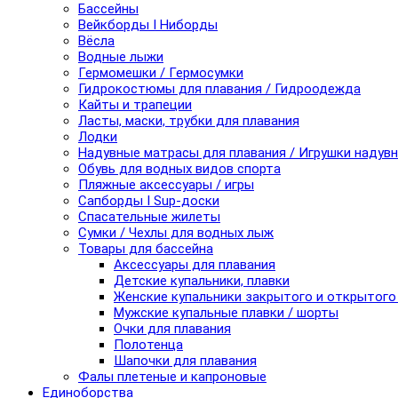
Бассейны
Вейкборды I Ниборды
Вёсла
Водные лыжи
Гермомешки / Гермосумки
Гидрокостюмы для плавания / Гидроодежда
Кайты и трапеции
Ласты, маски, трубки для плавания
Лодки
Надувные матрасы для плавания / Игрушки надув
Обувь для водных видов спорта
Пляжные аксессуары / игры
Сапборды I Sup-доски
Спасательные жилеты
Сумки / Чехлы для водных лыж
Товары для бассейна
Аксессуары для плавания
Детские купальники, плавки
Женские купальники закрытого и открытого
Мужские купальные плавки / шорты
Очки для плавания
Полотенца
Шапочки для плавания
Фалы плетеные и капроновые
Единоборства