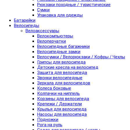
Рюкзаки походные / туристические
Сумки
Упаковка для одежды
Батарейки
Велосипеды
Велоаксессуары
Велокомпьютеры
Велоперчатки
Велосипедные багажники
Велосипедные замки
Велосумки / Велорюкзаки / Кофры / Чехлы
Грипсы для велосипеда
Детские кресла на велосипед
Защита для велосипеда
Звонки велосипедные
Зеркала для велосипедов
Колеса боковые
Колпачки на ниппель
Корзины для велосипеда
Крепежи / Держатели
Крылья для велосипеда
Насосы для велосипеда
Подножки
Рога на руль