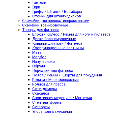
Гантели
Гири
Грифы / Штанги / Бодибары
Стойки для штанги/дисков
Скамейки для пресса/гиперэкстензии
Скамейки тренировочные
Товары для фитнеса
Блоки / Колесо / Ремни для йоги и пилатеса
Диски балансировачные
Коврики для йоги / фитнеса
Координационные лестницы
Маты
Медбол
Напульсники
Обручи
Перчатки для фитнеса
Пояса / Ремни / Шорты для похудения
Ролики / Мячи массажные
Ролики для пресса
Секундомеры
Скакалки
Спортивная медицина / Магнезия
Степ платформы
Суппорты
Упоры для отжимания