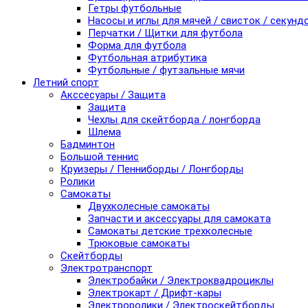
Гетры футбольные
Насосы и иглы для мячей / свисток / секунд
Перчатки / Щитки для футбола
Форма для футбола
Футбольная атрибутика
Футбольные / футзальные мячи
Летний спорт
Акссесуары / Защита
Защита
Чехлы для скейтборда / лонгборда
Шлема
Бадминтон
Большой теннис
Круизеры / Пенниборды / Лонгборды
Ролики
Самокаты
Двухколесные самокаты
Запчасти и аксессуары для самоката
Самокаты детские трехколесные
Трюковые самокаты
Скейтборды
Электротранспорт
Электробайки / Электроквадроциклы
Электрокарт / Дрифт-кары
Электроролики / Электроскейтборды