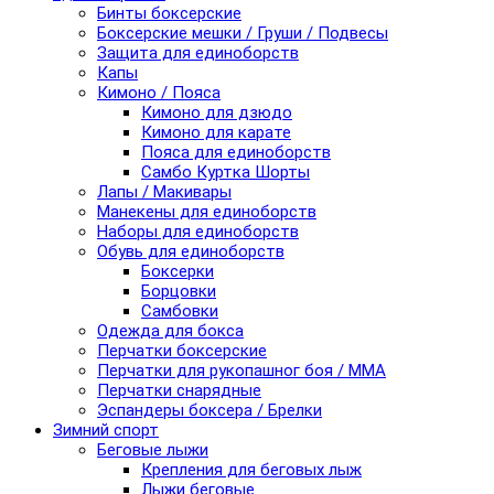
Бинты боксерские
Боксерские мешки / Груши / Подвесы
Защита для единоборств
Капы
Кимоно / Пояса
Кимоно для дзюдо
Кимоно для карате
Пояса для единоборств
Самбо Куртка Шорты
Лапы / Макивары
Манекены для единоборств
Наборы для единоборств
Обувь для единоборств
Боксерки
Борцовки
Самбовки
Одежда для бокса
Перчатки боксерские
Перчатки для рукопашног боя / ММА
Перчатки снарядные
Эспандеры боксера / Брелки
Зимний спорт
Беговые лыжи
Крепления для беговых лыж
Лыжи беговые