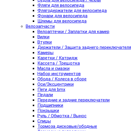
Седла для велосипеда / чехлы
Фляги для велосипеда
Флягодержатели для велосипеда
Фонари для велосипеда
Шлемы для велосипеда
Велозапчасти
Велоаптечки / Заплатки для камер
Вилки
Втулки
Держатели / Защита заднего переключател
Камеры
Каретки / Катридж
Кассета / Трещотка
Масла и смазки
Набор инструментов
Обода / Колеса в сборе
Оси/Эксцентрики
Пеги для bmx
Педали
Передние и задние переключатели
Подшипники
Покрышки
Руль / Обмотка / Вынос
Спицы
Тормоза дисковые/ободные