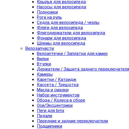
Крылья для велосипеда
Насосы для велосипеда
Подножки
Рога на руль
Седла для велосипеда / чехлы
Фляги для велосипеда
Флягодержатели для велосипеда
Фонари для велосипеда
Шлемы для велосипеда
Велозапчасти
Велоаптечки / Заплатки для камер
Вилки
Втулки
Держатели / Защита заднего переключател
Камеры
Каретки / Катридж
Кассета / Трещотка
Масла и смазки
Набор инструментов
Обода / Колеса в сборе
Оси/Эксцентрики
Пеги для bmx
Педали
Передние и задние переключатели
Подшипники