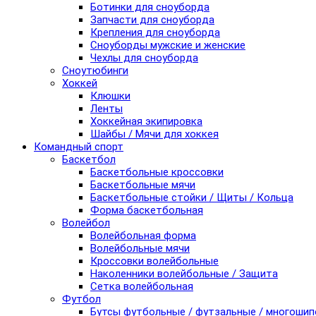
Ботинки для сноуборда
Запчасти для сноуборда
Крепления для сноуборда
Сноуборды мужские и женские
Чехлы для сноуборда
Сноутюбинги
Хоккей
Клюшки
Ленты
Хоккейная экипировка
Шайбы / Мячи для хоккея
Командный спорт
Баскетбол
Баскетбольные кроссовки
Баскетбольные мячи
Баскетбольные стойки / Щиты / Кольца
Форма баскетбольная
Волейбол
Волейбольная форма
Волейбольные мячи
Кроссовки волейбольные
Наколенники волейбольные / Защита
Сетка волейбольная
Футбол
Бутсы футбольные / футзальные / многоши