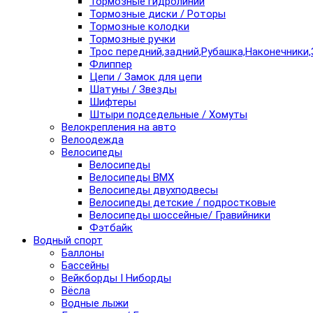
Тормозные гидролинии
Тормозные диски / Роторы
Тормозные колодки
Тормозные ручки
Трос передний,задний,Рубашка,Наконечники,
Флиппер
Цепи / Замок для цепи
Шатуны / Звезды
Шифтеры
Штыри подседельные / Хомуты
Велокрепления на авто
Велоодежда
Велосипеды
Велосипеды
Велосипеды BMX
Велосипеды двухподвесы
Велосипеды детские / подростковые
Велосипеды шоссейные/ Гравийники
Фэтбайк
Водный спорт
Баллоны
Бассейны
Вейкборды I Ниборды
Вёсла
Водные лыжи