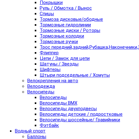
Покрышки
Руль / Обмотка / Вынос
Спицы
Тормоза дисковые/ободные
Тормозные гидролинии
Тормозные диски / Роторы
Тормозные колодки
Тормозные ручки
Трос передний,задний,Рубашка,Наконечники,
Флиппер
Цепи / Замок для цепи
Шатуны / Звезды
Шифтеры
Штыри подседельные / Хомуты
Велокрепления на авто
Велоодежда
Велосипеды
Велосипеды
Велосипеды BMX
Велосипеды двухподвесы
Велосипеды детские / подростковые
Велосипеды шоссейные/ Гравийники
Фэтбайк
Водный спорт
Баллоны