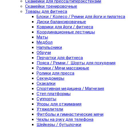
Скамейки для пресса/гиперэкстензии
Скамейки тренировочные
Товары для фитнеса
Блоки / Колесо / Ремни для йоги и пилатеса
Диски балансировачные
Коврики для йоги / фитнеса
Координационные лестницы
Маты
Медбол
Напульсники
Обручи
Перчатки для фитнеса
Пояса / Ремни / Шорты для похудения
Ролики / Мячи массажные
Ролики для пресса
Секундомеры
Скакалки
Спортивная медицина / Магнезия
Степ платформы
Суппорты
Упоры для отжимания
Утяжелители
Фитболы и гимнастические мячи
Чехлы на руку для телефона
Шейкеры / бутылочки