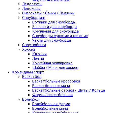
Ледоступы
Ледоходы
Снегокаты / Санки / Ледянки
Сноубординг
Ботинки для сноуборда
Запчасти для сноуборда
Крепления для сноуборда
Сноуборды мужские и женские
Чехлы для сноуборда
Сноутюбинги
Хоккей
Клюшки
Ленты
Хоккейная экипировка
Шайбы / Мячи для хоккея
Командный спорт
Баскетбол
Баскетбольные кроссовки
Баскетбольные мячи
Баскетбольные стойки / Щиты / Кольца
Форма баскетбольная
Волейбол
Волейбольная форма
Волейбольные мячи