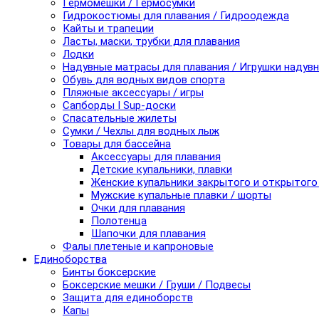
Гермомешки / Гермосумки
Гидрокостюмы для плавания / Гидроодежда
Кайты и трапеции
Ласты, маски, трубки для плавания
Лодки
Надувные матрасы для плавания / Игрушки надув
Обувь для водных видов спорта
Пляжные аксессуары / игры
Сапборды I Sup-доски
Спасательные жилеты
Сумки / Чехлы для водных лыж
Товары для бассейна
Аксессуары для плавания
Детские купальники, плавки
Женские купальники закрытого и открытого
Мужские купальные плавки / шорты
Очки для плавания
Полотенца
Шапочки для плавания
Фалы плетеные и капроновые
Единоборства
Бинты боксерские
Боксерские мешки / Груши / Подвесы
Защита для единоборств
Капы