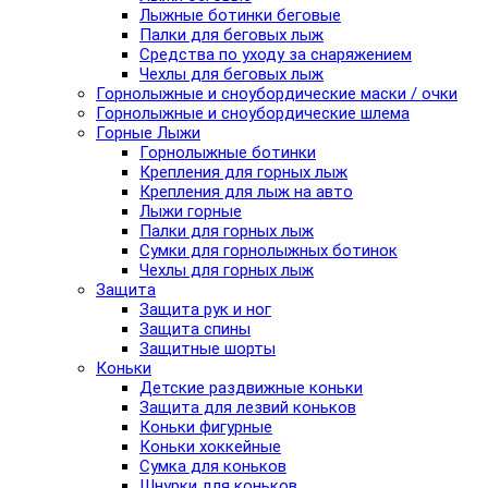
Лыжные ботинки беговые
Палки для беговых лыж
Средства по уходу за снаряжением
Чехлы для беговых лыж
Горнолыжные и сноубордические маски / очки
Горнолыжные и сноубордические шлема
Горные Лыжи
Горнолыжные ботинки
Крепления для горных лыж
Крепления для лыж на авто
Лыжи горные
Палки для горных лыж
Сумки для горнолыжных ботинок
Чехлы для горных лыж
Защита
Защита рук и ног
Защита спины
Защитные шорты
Коньки
Детские раздвижные коньки
Защита для лезвий коньков
Коньки фигурные
Коньки хоккейные
Сумка для коньков
Шнурки для коньков