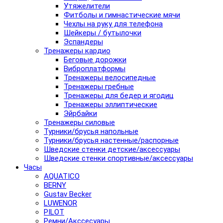
Утяжелители
Фитболы и гимнастические мячи
Чехлы на руку для телефона
Шейкеры / бутылочки
Эспандеры
Тренажеры кардио
Беговые дорожки
Виброплатформы
Тренажеры велосипедные
Тренажеры гребные
Тренажеры для бедер и ягодиц
Тренажеры эллиптические
Эйрбайки
Тренажеры силовые
Турники/брусья напольные
Турники/брусья настенные/распорные
Шведские стенки детские/аксессуары
Шведские стенки спортивные/аксессуары
Часы
AQUATICO
BERNY
Gustav Becker
LUWENOR
PILOT
Pемни/Акссесуары