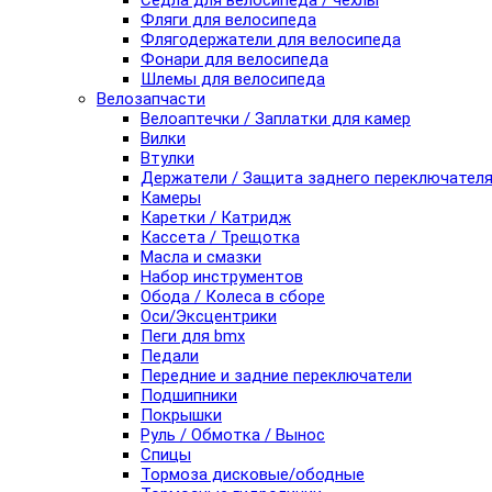
Седла для велосипеда / чехлы
Фляги для велосипеда
Флягодержатели для велосипеда
Фонари для велосипеда
Шлемы для велосипеда
Велозапчасти
Велоаптечки / Заплатки для камер
Вилки
Втулки
Держатели / Защита заднего переключател
Камеры
Каретки / Катридж
Кассета / Трещотка
Масла и смазки
Набор инструментов
Обода / Колеса в сборе
Оси/Эксцентрики
Пеги для bmx
Педали
Передние и задние переключатели
Подшипники
Покрышки
Руль / Обмотка / Вынос
Спицы
Тормоза дисковые/ободные