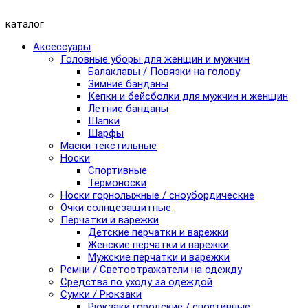
каталог
Аксессуары
Головные уборы для женщин и мужчин
Балаклавы / Повязки на голову
Зимние банданы
Кепки и бейсболки для мужчин и женщин
Летние банданы
Шапки
Шарфы
Маски текстильные
Носки
Спортивные
Термоноски
Носки горнолыжные / сноубордические
Очки солнцезащитные
Перчатки и варежки
Детские перчатки и варежки
Женские перчатки и варежки
Мужские перчатки и варежки
Ремни / Светоотражатели на одежду
Средства по уходу за одеждой
Сумки / Рюкзаки
Рюкзаки городские / спортивные