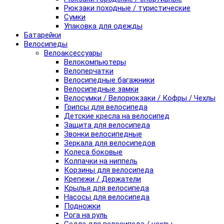
Рюкзаки походные / туристические
Сумки
Упаковка для одежды
Батарейки
Велосипеды
Велоаксессуары
Велокомпьютеры
Велоперчатки
Велосипедные багажники
Велосипедные замки
Велосумки / Велорюкзаки / Кофры / Чехлы
Грипсы для велосипеда
Детские кресла на велосипед
Защита для велосипеда
Звонки велосипедные
Зеркала для велосипедов
Колеса боковые
Колпачки на ниппель
Корзины для велосипеда
Крепежи / Держатели
Крылья для велосипеда
Насосы для велосипеда
Подножки
Рога на руль