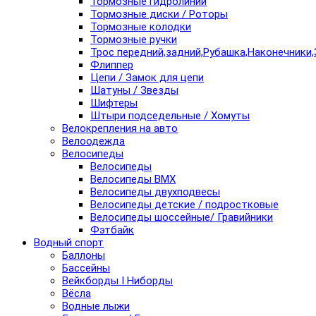
Тормозные гидролинии
Тормозные диски / Роторы
Тормозные колодки
Тормозные ручки
Трос передний,задний,Рубашка,Наконечники,
Флиппер
Цепи / Замок для цепи
Шатуны / Звезды
Шифтеры
Штыри подседельные / Хомуты
Велокрепления на авто
Велоодежда
Велосипеды
Велосипеды
Велосипеды BMX
Велосипеды двухподвесы
Велосипеды детские / подростковые
Велосипеды шоссейные/ Гравийники
Фэтбайк
Водный спорт
Баллоны
Бассейны
Вейкборды I Ниборды
Вёсла
Водные лыжи