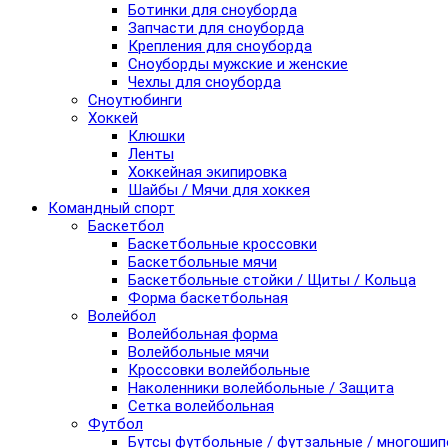
Ботинки для сноуборда
Запчасти для сноуборда
Крепления для сноуборда
Сноуборды мужские и женские
Чехлы для сноуборда
Сноутюбинги
Хоккей
Клюшки
Ленты
Хоккейная экипировка
Шайбы / Мячи для хоккея
Командный спорт
Баскетбол
Баскетбольные кроссовки
Баскетбольные мячи
Баскетбольные стойки / Щиты / Кольца
Форма баскетбольная
Волейбол
Волейбольная форма
Волейбольные мячи
Кроссовки волейбольные
Наколенники волейбольные / Защита
Сетка волейбольная
Футбол
Бутсы футбольные / футзальные / многоши