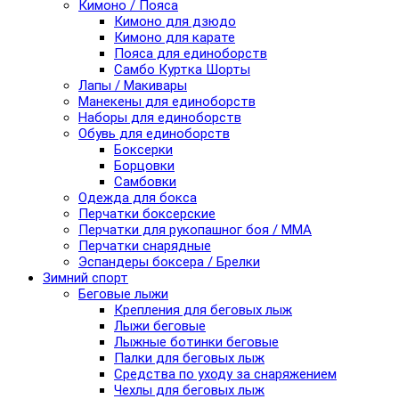
Кимоно / Пояса
Кимоно для дзюдо
Кимоно для карате
Пояса для единоборств
Самбо Куртка Шорты
Лапы / Макивары
Манекены для единоборств
Наборы для единоборств
Обувь для единоборств
Боксерки
Борцовки
Самбовки
Одежда для бокса
Перчатки боксерские
Перчатки для рукопашног боя / ММА
Перчатки снарядные
Эспандеры боксера / Брелки
Зимний спорт
Беговые лыжи
Крепления для беговых лыж
Лыжи беговые
Лыжные ботинки беговые
Палки для беговых лыж
Средства по уходу за снаряжением
Чехлы для беговых лыж