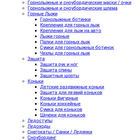
Горнолыжные и сноубордические маски / очки
Горнолыжные и сноубордические шлема
Горные Лыжи
Горнолыжные ботинки
Крепления для горных лыж
Крепления для лыж на авто
Лыжи горные
Палки для горных лыж
Сумки для горнолыжных ботинок
Чехлы для горных лыж
Защита
Защита рук и ног
Защита спины
Защитные шорты
Коньки
Детские раздвижные коньки
Защита для лезвий коньков
Коньки фигурные
Коньки хоккейные
Сумка для коньков
Шнурки для коньков
Ледоступы
Ледоходы
Снегокаты / Санки / Ледянки
Сноубординг