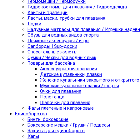
Гермомешки / Гермосумки
Гидрокостюмы для плавания / Гидроодежда
Кайты и трапеции
Ласты, маски, трубки для плавания
Лодки
Надувные матрасы для плавания / Игрушки надув
Обувь для водных видов спорта
Пляжные аксессуары / игры
Сапборды I Sup-доски
Спасательные жилеты
Сумки / Чехлы для водных лыж
Товары для бассейна
Аксессуары для плавания
Детские купальники, плавки
Женские купальники закрытого и открытого
Мужские купальные плавки / шорты
Очки для плавания
Полотенца
Шапочки для плавания
Фалы плетеные и капроновые
Единоборства
Бинты боксерские
Боксерские мешки / Груши / Подвесы
Защита для единоборств
Капы