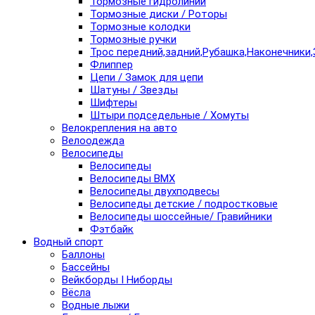
Тормозные гидролинии
Тормозные диски / Роторы
Тормозные колодки
Тормозные ручки
Трос передний,задний,Рубашка,Наконечники,
Флиппер
Цепи / Замок для цепи
Шатуны / Звезды
Шифтеры
Штыри подседельные / Хомуты
Велокрепления на авто
Велоодежда
Велосипеды
Велосипеды
Велосипеды BMX
Велосипеды двухподвесы
Велосипеды детские / подростковые
Велосипеды шоссейные/ Гравийники
Фэтбайк
Водный спорт
Баллоны
Бассейны
Вейкборды I Ниборды
Вёсла
Водные лыжи