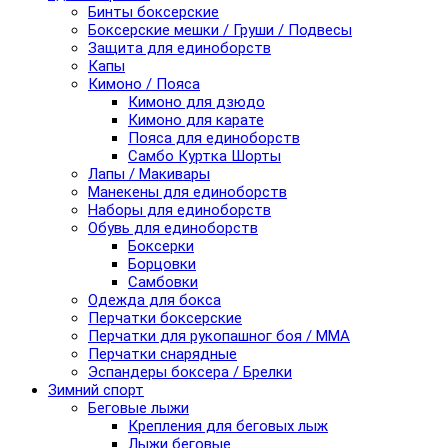
Бинты боксерские
Боксерские мешки / Груши / Подвесы
Защита для единоборств
Капы
Кимоно / Пояса
Кимоно для дзюдо
Кимоно для карате
Пояса для единоборств
Самбо Куртка Шорты
Лапы / Макивары
Манекены для единоборств
Наборы для единоборств
Обувь для единоборств
Боксерки
Борцовки
Самбовки
Одежда для бокса
Перчатки боксерские
Перчатки для рукопашног боя / ММА
Перчатки снарядные
Эспандеры боксера / Брелки
Зимний спорт
Беговые лыжи
Крепления для беговых лыж
Лыжи беговые