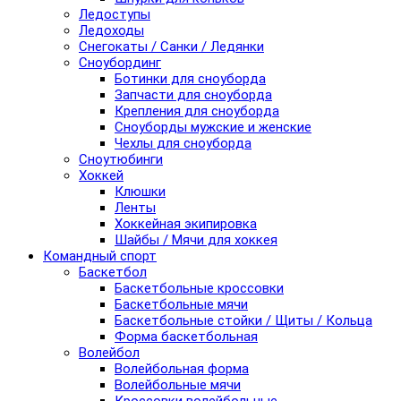
Ледоступы
Ледоходы
Снегокаты / Санки / Ледянки
Сноубординг
Ботинки для сноуборда
Запчасти для сноуборда
Крепления для сноуборда
Сноуборды мужские и женские
Чехлы для сноуборда
Сноутюбинги
Хоккей
Клюшки
Ленты
Хоккейная экипировка
Шайбы / Мячи для хоккея
Командный спорт
Баскетбол
Баскетбольные кроссовки
Баскетбольные мячи
Баскетбольные стойки / Щиты / Кольца
Форма баскетбольная
Волейбол
Волейбольная форма
Волейбольные мячи