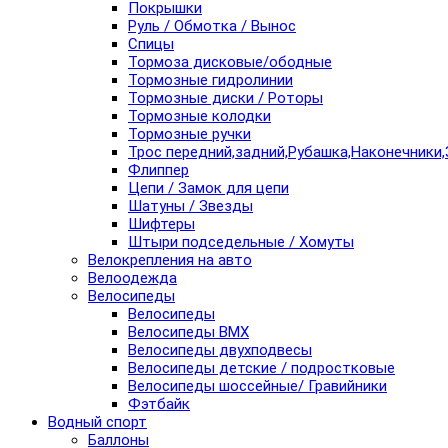
Покрышки
Руль / Обмотка / Вынос
Спицы
Тормоза дисковые/ободные
Тормозные гидролинии
Тормозные диски / Роторы
Тормозные колодки
Тормозные ручки
Трос передний,задний,Рубашка,Наконечники,
Флиппер
Цепи / Замок для цепи
Шатуны / Звезды
Шифтеры
Штыри подседельные / Хомуты
Велокрепления на авто
Велоодежда
Велосипеды
Велосипеды
Велосипеды BMX
Велосипеды двухподвесы
Велосипеды детские / подростковые
Велосипеды шоссейные/ Гравийники
Фэтбайк
Водный спорт
Баллоны