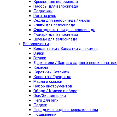
Крылья для велосипеда
Насосы для велосипеда
Подножки
Рога на руль
Седла для велосипеда / чехлы
Фляги для велосипеда
Флягодержатели для велосипеда
Фонари для велосипеда
Шлемы для велосипеда
Велозапчасти
Велоаптечки / Заплатки для камер
Вилки
Втулки
Держатели / Защита заднего переключател
Камеры
Каретки / Катридж
Кассета / Трещотка
Масла и смазки
Набор инструментов
Обода / Колеса в сборе
Оси/Эксцентрики
Пеги для bmx
Педали
Передние и задние переключатели
Подшипники