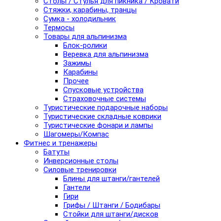
Столы / Стулья для пикника / Кровати
Стяжки, карабины, транцы
Сумка - холодильник
Термосы
Товары для альпинизма
Блок-ролики
Веревка для альпинизма
Зажимы
Карабины
Прочее
Спусковые устройства
Страховочные системы
Туристические подарочные наборы
Туристические складные коврики
Туристические фонари и лампы
Шагомеры/Компас
Фитнес и тренажеры
Батуты
Инверсионные столы
Силовые тренировки
Блины для штанги/гантелей
Гантели
Гири
Грифы / Штанги / Бодибары
Стойки для штанги/дисков