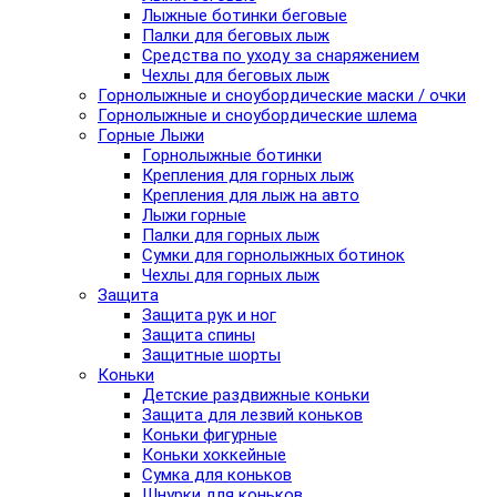
Лыжные ботинки беговые
Палки для беговых лыж
Средства по уходу за снаряжением
Чехлы для беговых лыж
Горнолыжные и сноубордические маски / очки
Горнолыжные и сноубордические шлема
Горные Лыжи
Горнолыжные ботинки
Крепления для горных лыж
Крепления для лыж на авто
Лыжи горные
Палки для горных лыж
Сумки для горнолыжных ботинок
Чехлы для горных лыж
Защита
Защита рук и ног
Защита спины
Защитные шорты
Коньки
Детские раздвижные коньки
Защита для лезвий коньков
Коньки фигурные
Коньки хоккейные
Сумка для коньков
Шнурки для коньков