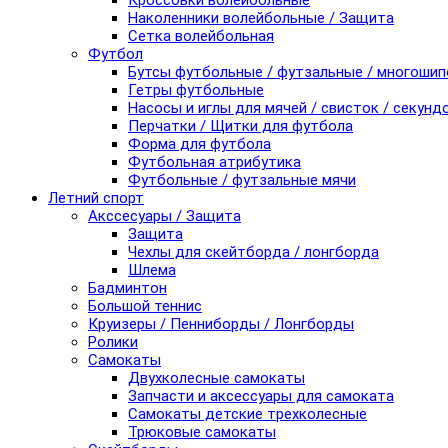
Кроссовки волейбольные
Наколенники волейбольные / Защита
Сетка волейбольная
Футбол
Бутсы футбольные / футзальные / многоши
Гетры футбольные
Насосы и иглы для мячей / свисток / секунд
Перчатки / Щитки для футбола
Форма для футбола
Футбольная атрибутика
Футбольные / футзальные мячи
Летний спорт
Акссесуары / Защита
Защита
Чехлы для скейтборда / лонгборда
Шлема
Бадминтон
Большой теннис
Круизеры / Пенниборды / Лонгборды
Ролики
Самокаты
Двухколесные самокаты
Запчасти и аксессуары для самоката
Самокаты детские трехколесные
Трюковые самокаты