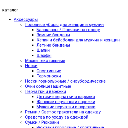
каталог
Аксессуары
Головные уборы для женщин и мужчин
Балаклавы / Повязки на голову
Зимние банданы
Кепки и бейсболки для мужчин и женщин
Летние банданы
Шапки
Шарфы
Маски текстильные
Носки
Спортивные
Термоноски
Носки горнолыжные / сноубордические
Очки солнцезащитные
Перчатки и варежки
Детские перчатки и варежки
Женские перчатки и варежки
Мужские перчатки и варежки
Ремни / Светоотражатели на одежду
Средства по уходу за одеждой
Сумки / Рюкзаки
Рюкзаки городские / спортивные