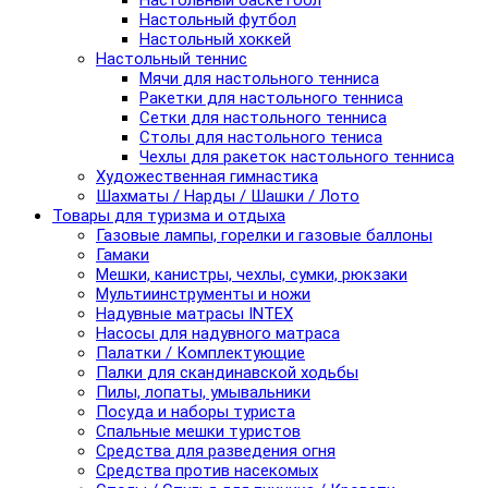
Настольный баскетбол
Настольный футбол
Настольный хоккей
Настольный теннис
Мячи для настольного тенниса
Ракетки для настольного тенниса
Сетки для настольного тенниса
Столы для настольного тениса
Чехлы для ракеток настольного тенниса
Художественная гимнастика
Шахматы / Нарды / Шашки / Лото
Товары для туризма и отдыха
Газовые лампы, горелки и газовые баллоны
Гамаки
Мешки, канистры, чехлы, сумки, рюкзаки
Мультиинструменты и ножи
Надувные матрасы INTEX
Насосы для надувного матраса
Палатки / Комплектующие
Палки для скандинавской ходьбы
Пилы, лопаты, умывальники
Посуда и наборы туриста
Спальные мешки туристов
Средства для разведения огня
Средства против насекомых