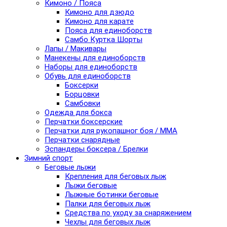
Кимоно / Пояса
Кимоно для дзюдо
Кимоно для карате
Пояса для единоборств
Самбо Куртка Шорты
Лапы / Макивары
Манекены для единоборств
Наборы для единоборств
Обувь для единоборств
Боксерки
Борцовки
Самбовки
Одежда для бокса
Перчатки боксерские
Перчатки для рукопашног боя / ММА
Перчатки снарядные
Эспандеры боксера / Брелки
Зимний спорт
Беговые лыжи
Крепления для беговых лыж
Лыжи беговые
Лыжные ботинки беговые
Палки для беговых лыж
Средства по уходу за снаряжением
Чехлы для беговых лыж