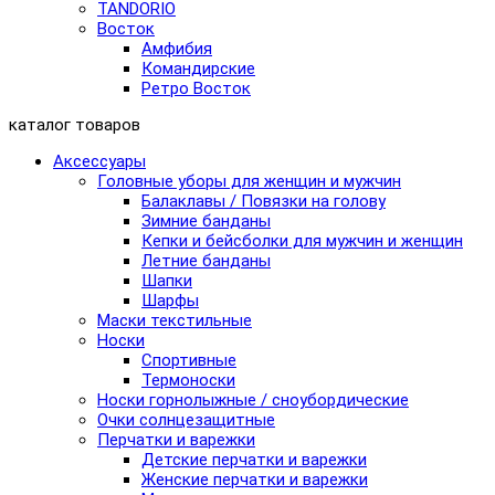
TANDORIO
Восток
Амфибия
Командирские
Ретро Восток
каталог товаров
Аксессуары
Головные уборы для женщин и мужчин
Балаклавы / Повязки на голову
Зимние банданы
Кепки и бейсболки для мужчин и женщин
Летние банданы
Шапки
Шарфы
Маски текстильные
Носки
Спортивные
Термоноски
Носки горнолыжные / сноубордические
Очки солнцезащитные
Перчатки и варежки
Детские перчатки и варежки
Женские перчатки и варежки