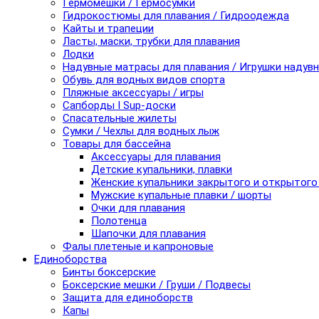
Гермомешки / Гермосумки
Гидрокостюмы для плавания / Гидроодежда
Кайты и трапеции
Ласты, маски, трубки для плавания
Лодки
Надувные матрасы для плавания / Игрушки надув
Обувь для водных видов спорта
Пляжные аксессуары / игры
Сапборды I Sup-доски
Спасательные жилеты
Сумки / Чехлы для водных лыж
Товары для бассейна
Аксессуары для плавания
Детские купальники, плавки
Женские купальники закрытого и открытого
Мужские купальные плавки / шорты
Очки для плавания
Полотенца
Шапочки для плавания
Фалы плетеные и капроновые
Единоборства
Бинты боксерские
Боксерские мешки / Груши / Подвесы
Защита для единоборств
Капы