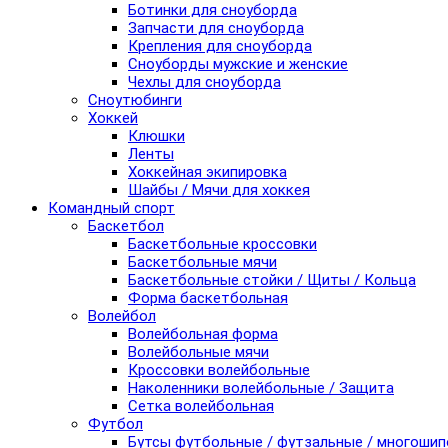
Ботинки для сноуборда
Запчасти для сноуборда
Крепления для сноуборда
Сноуборды мужские и женские
Чехлы для сноуборда
Сноутюбинги
Хоккей
Клюшки
Ленты
Хоккейная экипировка
Шайбы / Мячи для хоккея
Командный спорт
Баскетбол
Баскетбольные кроссовки
Баскетбольные мячи
Баскетбольные стойки / Щиты / Кольца
Форма баскетбольная
Волейбол
Волейбольная форма
Волейбольные мячи
Кроссовки волейбольные
Наколенники волейбольные / Защита
Сетка волейбольная
Футбол
Бутсы футбольные / футзальные / многоши