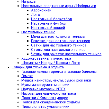
Награды
Настольные спортивные игры / Наборы игр
Аэрохоккей
Лото
Настольный баскетбол
Настольный футбол
Настольный хоккей
Настольный теннис
Мячи для настольного тенниса
Ракетки для настольного тенниса
Сетки для настольного тенниса
Столы для настольного тениса
Чехлы для ракеток настольного тенниса
Художественная гимнастика
Шахматы / Нарды / Шашки / Лото
Товары для туризма и отдыха
Газовые лампы, горелки и газовые баллоны
Гамаки
Мешки, канистры, чехлы, сумки, рюкзаки
Мультиинструменты и ножи
Надувные матрасы INTEX
Насосы для надувного матраса
Палатки / Комплектующие
Палки для скандинавской ходьбы
Пилы, лопаты, умывальники