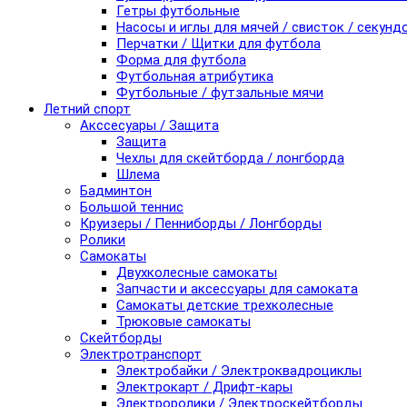
Гетры футбольные
Насосы и иглы для мячей / свисток / секунд
Перчатки / Щитки для футбола
Форма для футбола
Футбольная атрибутика
Футбольные / футзальные мячи
Летний спорт
Акссесуары / Защита
Защита
Чехлы для скейтборда / лонгборда
Шлема
Бадминтон
Большой теннис
Круизеры / Пенниборды / Лонгборды
Ролики
Самокаты
Двухколесные самокаты
Запчасти и аксессуары для самоката
Самокаты детские трехколесные
Трюковые самокаты
Скейтборды
Электротранспорт
Электробайки / Электроквадроциклы
Электрокарт / Дрифт-кары
Электроролики / Электроскейтборды