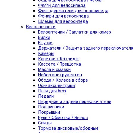
Седла для велосипеда / чехлы
Фляги для велосипеда
Флягодержатели для велосипеда
Фонари для велосипеда
Шлемы для велосипеда
Велозапчасти
Велоаптечки / Заплатки для камер
Вилки
Втулки
Держатели / Защита заднего переключател
Камеры
Каретки / Катридж
Кассета / Трещотка
Масла и смазки
Набор инструментов
Обода / Колеса в сборе
Оси/Эксцентрики
Пеги для bmx
Педали
Передние и задние переключатели
Подшипники
Покрышки
Руль / Обмотка / Вынос
Спицы
Тормоза дисковые/ободные