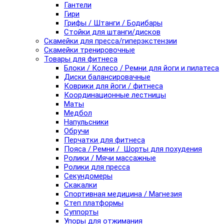
Гантели
Гири
Грифы / Штанги / Бодибары
Стойки для штанги/дисков
Скамейки для пресса/гиперэкстензии
Скамейки тренировочные
Товары для фитнеса
Блоки / Колесо / Ремни для йоги и пилатеса
Диски балансировачные
Коврики для йоги / фитнеса
Координационные лестницы
Маты
Медбол
Напульсники
Обручи
Перчатки для фитнеса
Пояса / Ремни / Шорты для похудения
Ролики / Мячи массажные
Ролики для пресса
Секундомеры
Скакалки
Спортивная медицина / Магнезия
Степ платформы
Суппорты
Упоры для отжимания