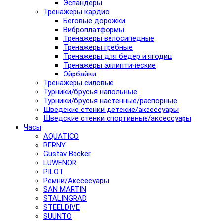
Эспандеры
Тренажеры кардио
Беговые дорожки
Виброплатформы
Тренажеры велосипедные
Тренажеры гребные
Тренажеры для бедер и ягодиц
Тренажеры эллиптические
Эйрбайки
Тренажеры силовые
Турники/брусья напольные
Турники/брусья настенные/распорные
Шведские стенки детские/аксессуары
Шведские стенки спортивные/аксессуары
Часы
AQUATICO
BERNY
Gustav Becker
LUWENOR
PILOT
Pемни/Акссесуары
SAN MARTIN
STALINGRAD
STEELDIVE
SUUNTO