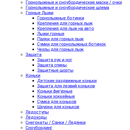
Горнолыжные и сноубордические маски / очки
Горнолыжные и сноубордические шлема
Горные Лыжи
Горнолыжные ботинки
Крепления для горных лыж
Крепления для лыж на авто
Лыжи горные
Палки для горных лыж
Сумки для горнолыжных ботинок
Чехлы для горных лыж
Защита
Защита рук и ног
Защита спины
Защитные шорты
Коньки
Детские раздвижные коньки
Защита для лезвий коньков
Коньки фигурные
Коньки хоккейные
Сумка для коньков
Шнурки для коньков
Ледоступы
Ледоходы
Снегокаты / Санки / Ледянки
Сноубординг