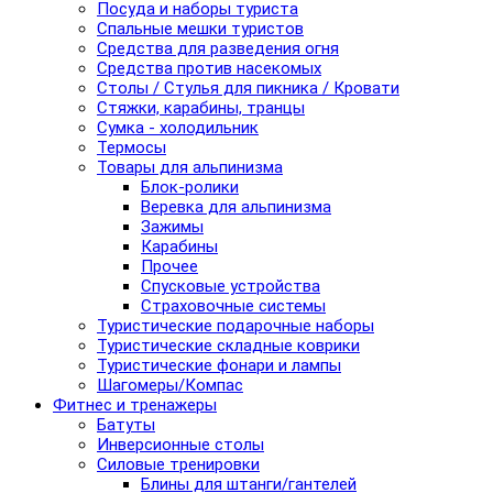
Посуда и наборы туриста
Спальные мешки туристов
Средства для разведения огня
Средства против насекомых
Столы / Стулья для пикника / Кровати
Стяжки, карабины, транцы
Сумка - холодильник
Термосы
Товары для альпинизма
Блок-ролики
Веревка для альпинизма
Зажимы
Карабины
Прочее
Спусковые устройства
Страховочные системы
Туристические подарочные наборы
Туристические складные коврики
Туристические фонари и лампы
Шагомеры/Компас
Фитнес и тренажеры
Батуты
Инверсионные столы
Силовые тренировки
Блины для штанги/гантелей