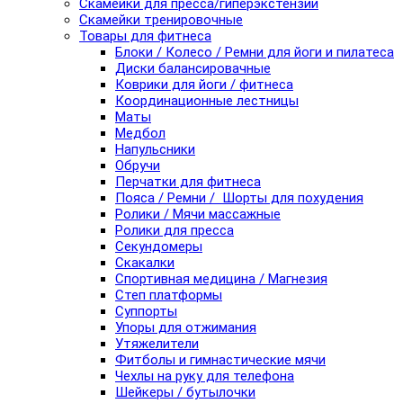
Скамейки для пресса/гиперэкстензии
Скамейки тренировочные
Товары для фитнеса
Блоки / Колесо / Ремни для йоги и пилатеса
Диски балансировачные
Коврики для йоги / фитнеса
Координационные лестницы
Маты
Медбол
Напульсники
Обручи
Перчатки для фитнеса
Пояса / Ремни / Шорты для похудения
Ролики / Мячи массажные
Ролики для пресса
Секундомеры
Скакалки
Спортивная медицина / Магнезия
Степ платформы
Суппорты
Упоры для отжимания
Утяжелители
Фитболы и гимнастические мячи
Чехлы на руку для телефона
Шейкеры / бутылочки