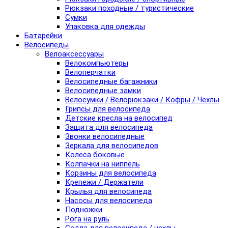
Рюкзаки походные / туристические
Сумки
Упаковка для одежды
Батарейки
Велосипеды
Велоаксессуары
Велокомпьютеры
Велоперчатки
Велосипедные багажники
Велосипедные замки
Велосумки / Велорюкзаки / Кофры / Чехлы
Грипсы для велосипеда
Детские кресла на велосипед
Защита для велосипеда
Звонки велосипедные
Зеркала для велосипедов
Колеса боковые
Колпачки на ниппель
Корзины для велосипеда
Крепежи / Держатели
Крылья для велосипеда
Насосы для велосипеда
Подножки
Рога на руль