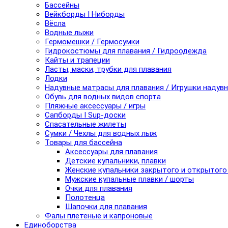
Бассейны
Вейкборды I Ниборды
Вёсла
Водные лыжи
Гермомешки / Гермосумки
Гидрокостюмы для плавания / Гидроодежда
Кайты и трапеции
Ласты, маски, трубки для плавания
Лодки
Надувные матрасы для плавания / Игрушки надув
Обувь для водных видов спорта
Пляжные аксессуары / игры
Сапборды I Sup-доски
Спасательные жилеты
Сумки / Чехлы для водных лыж
Товары для бассейна
Аксессуары для плавания
Детские купальники, плавки
Женские купальники закрытого и открытого
Мужские купальные плавки / шорты
Очки для плавания
Полотенца
Шапочки для плавания
Фалы плетеные и капроновые
Единоборства