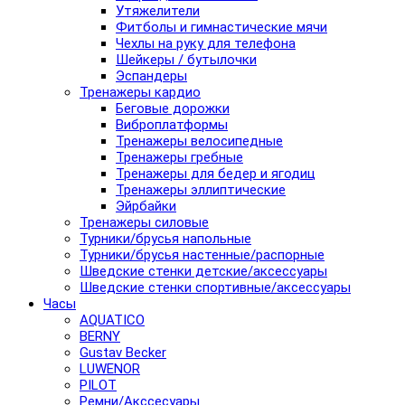
Утяжелители
Фитболы и гимнастические мячи
Чехлы на руку для телефона
Шейкеры / бутылочки
Эспандеры
Тренажеры кардио
Беговые дорожки
Виброплатформы
Тренажеры велосипедные
Тренажеры гребные
Тренажеры для бедер и ягодиц
Тренажеры эллиптические
Эйрбайки
Тренажеры силовые
Турники/брусья напольные
Турники/брусья настенные/распорные
Шведские стенки детские/аксессуары
Шведские стенки спортивные/аксессуары
Часы
AQUATICO
BERNY
Gustav Becker
LUWENOR
PILOT
Pемни/Акссесуары