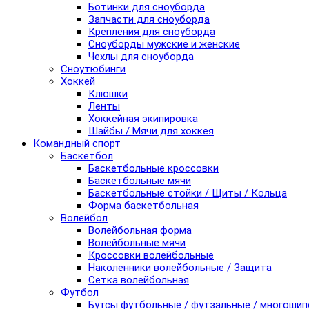
Ботинки для сноуборда
Запчасти для сноуборда
Крепления для сноуборда
Сноуборды мужские и женские
Чехлы для сноуборда
Сноутюбинги
Хоккей
Клюшки
Ленты
Хоккейная экипировка
Шайбы / Мячи для хоккея
Командный спорт
Баскетбол
Баскетбольные кроссовки
Баскетбольные мячи
Баскетбольные стойки / Щиты / Кольца
Форма баскетбольная
Волейбол
Волейбольная форма
Волейбольные мячи
Кроссовки волейбольные
Наколенники волейбольные / Защита
Сетка волейбольная
Футбол
Бутсы футбольные / футзальные / многоши