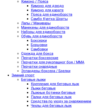
Кимоно / Пояса
Кимоно для дзюдо
Кимоно для карате
Пояса для единоборств
Самбо Куртка Шорты
Лапы / Макивары
Манекены для единоборств
Наборы для единоборств
Обувь для единоборств
Боксерки
Борцовки
Самбовки
Одежда для бокса
Перчатки боксерские
Перчатки для рукопашног боя / ММА
Перчатки снарядные
Эспандеры боксера / Брелки
Зимний спорт
Беговые лыжи
Крепления для беговых лыж
Лыжи беговые
Лыжные ботинки беговые
Палки для беговых лыж
Средства по уходу за снаряжением
Чехлы для беговых лыж