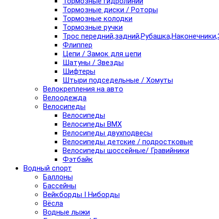
Тормозные гидролинии
Тормозные диски / Роторы
Тормозные колодки
Тормозные ручки
Трос передний,задний,Рубашка,Наконечники,
Флиппер
Цепи / Замок для цепи
Шатуны / Звезды
Шифтеры
Штыри подседельные / Хомуты
Велокрепления на авто
Велоодежда
Велосипеды
Велосипеды
Велосипеды BMX
Велосипеды двухподвесы
Велосипеды детские / подростковые
Велосипеды шоссейные/ Гравийники
Фэтбайк
Водный спорт
Баллоны
Бассейны
Вейкборды I Ниборды
Вёсла
Водные лыжи