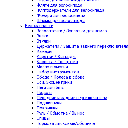
Седла для велосипеда / чехлы
Фляги для велосипеда
Флягодержатели для велосипеда
Фонари для велосипеда
Шлемы для велосипеда
Велозапчасти
Велоаптечки / Заплатки для камер
Вилки
Втулки
Держатели / Защита заднего переключател
Камеры
Каретки / Катридж
Кассета / Трещотка
Масла и смазки
Набор инструментов
Обода / Колеса в сборе
Оси/Эксцентрики
Пеги для bmx
Педали
Передние и задние переключатели
Подшипники
Покрышки
Руль / Обмотка / Вынос
Спицы
Тормоза дисковые/ободные