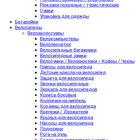
Рюкзаки походные / туристические
Сумки
Упаковка для одежды
Батарейки
Велосипеды
Велоаксессуары
Велокомпьютеры
Велоперчатки
Велосипедные багажники
Велосипедные замки
Велосумки / Велорюкзаки / Кофры / Чехлы
Грипсы для велосипеда
Детские кресла на велосипед
Защита для велосипеда
Звонки велосипедные
Зеркала для велосипедов
Колеса боковые
Колпачки на ниппель
Корзины для велосипеда
Крепежи / Держатели
Крылья для велосипеда
Насосы для велосипеда
Подножки
Рога на руль