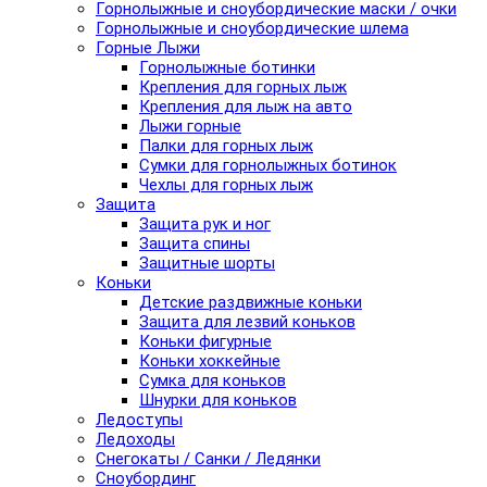
Горнолыжные и сноубордические маски / очки
Горнолыжные и сноубордические шлема
Горные Лыжи
Горнолыжные ботинки
Крепления для горных лыж
Крепления для лыж на авто
Лыжи горные
Палки для горных лыж
Сумки для горнолыжных ботинок
Чехлы для горных лыж
Защита
Защита рук и ног
Защита спины
Защитные шорты
Коньки
Детские раздвижные коньки
Защита для лезвий коньков
Коньки фигурные
Коньки хоккейные
Сумка для коньков
Шнурки для коньков
Ледоступы
Ледоходы
Снегокаты / Санки / Ледянки
Сноубординг