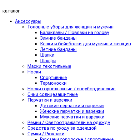
каталог
Аксессуары
Головные уборы для женщин и мужчин
Балаклавы / Повязки на голову
Зимние банданы
Кепки и бейсболки для мужчин и женщин
Летние банданы
Шапки
Шарфы
Маски текстильные
Носки
Спортивные
Термоноски
Носки горнолыжные / сноубордические
Очки солнцезащитные
Перчатки и варежки
Детские перчатки и варежки
Женские перчатки и варежки
Мужские перчатки и варежки
Ремни / Светоотражатели на одежду
Средства по уходу за одеждой
Сумки / Рюкзаки
Рюкзаки городские / спортивные