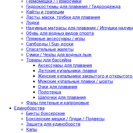
Гермомешки / Гермосумки
Гидрокостюмы для плавания / Гидроодежда
Кайты и трапеции
Ласты, маски, трубки для плавания
Лодки
Надувные матрасы для плавания / Игрушки надув
Обувь для водных видов спорта
Пляжные аксессуары / игры
Сапборды I Sup-доски
Спасательные жилеты
Сумки / Чехлы для водных лыж
Товары для бассейна
Аксессуары для плавания
Детские купальники, плавки
Женские купальники закрытого и открытого
Мужские купальные плавки / шорты
Очки для плавания
Полотенца
Шапочки для плавания
Фалы плетеные и капроновые
Единоборства
Бинты боксерские
Боксерские мешки / Груши / Подвесы
Защита для единоборств
Капы