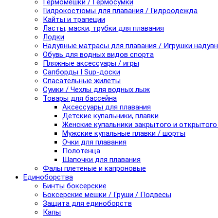
Гермомешки / Гермосумки
Гидрокостюмы для плавания / Гидроодежда
Кайты и трапеции
Ласты, маски, трубки для плавания
Лодки
Надувные матрасы для плавания / Игрушки надув
Обувь для водных видов спорта
Пляжные аксессуары / игры
Сапборды I Sup-доски
Спасательные жилеты
Сумки / Чехлы для водных лыж
Товары для бассейна
Аксессуары для плавания
Детские купальники, плавки
Женские купальники закрытого и открытого
Мужские купальные плавки / шорты
Очки для плавания
Полотенца
Шапочки для плавания
Фалы плетеные и капроновые
Единоборства
Бинты боксерские
Боксерские мешки / Груши / Подвесы
Защита для единоборств
Капы