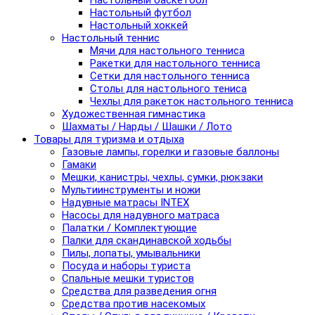
Настольный баскетбол
Настольный футбол
Настольный хоккей
Настольный теннис
Мячи для настольного тенниса
Ракетки для настольного тенниса
Сетки для настольного тенниса
Столы для настольного тениса
Чехлы для ракеток настольного тенниса
Художественная гимнастика
Шахматы / Нарды / Шашки / Лото
Товары для туризма и отдыха
Газовые лампы, горелки и газовые баллоны
Гамаки
Мешки, канистры, чехлы, сумки, рюкзаки
Мультиинструменты и ножи
Надувные матрасы INTEX
Насосы для надувного матраса
Палатки / Комплектующие
Палки для скандинавской ходьбы
Пилы, лопаты, умывальники
Посуда и наборы туриста
Спальные мешки туристов
Средства для разведения огня
Средства против насекомых