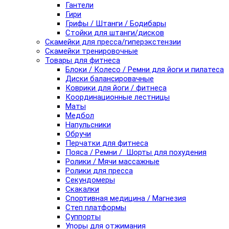
Гантели
Гири
Грифы / Штанги / Бодибары
Стойки для штанги/дисков
Скамейки для пресса/гиперэкстензии
Скамейки тренировочные
Товары для фитнеса
Блоки / Колесо / Ремни для йоги и пилатеса
Диски балансировачные
Коврики для йоги / фитнеса
Координационные лестницы
Маты
Медбол
Напульсники
Обручи
Перчатки для фитнеса
Пояса / Ремни / Шорты для похудения
Ролики / Мячи массажные
Ролики для пресса
Секундомеры
Скакалки
Спортивная медицина / Магнезия
Степ платформы
Суппорты
Упоры для отжимания