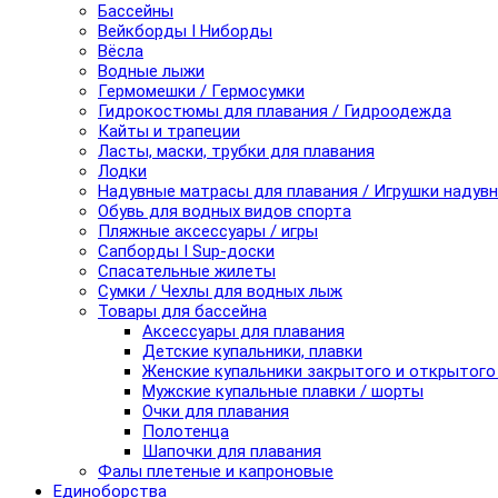
Бассейны
Вейкборды I Ниборды
Вёсла
Водные лыжи
Гермомешки / Гермосумки
Гидрокостюмы для плавания / Гидроодежда
Кайты и трапеции
Ласты, маски, трубки для плавания
Лодки
Надувные матрасы для плавания / Игрушки надув
Обувь для водных видов спорта
Пляжные аксессуары / игры
Сапборды I Sup-доски
Спасательные жилеты
Сумки / Чехлы для водных лыж
Товары для бассейна
Аксессуары для плавания
Детские купальники, плавки
Женские купальники закрытого и открытого
Мужские купальные плавки / шорты
Очки для плавания
Полотенца
Шапочки для плавания
Фалы плетеные и капроновые
Единоборства