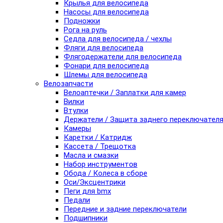
Крылья для велосипеда
Насосы для велосипеда
Подножки
Рога на руль
Седла для велосипеда / чехлы
Фляги для велосипеда
Флягодержатели для велосипеда
Фонари для велосипеда
Шлемы для велосипеда
Велозапчасти
Велоаптечки / Заплатки для камер
Вилки
Втулки
Держатели / Защита заднего переключател
Камеры
Каретки / Катридж
Кассета / Трещотка
Масла и смазки
Набор инструментов
Обода / Колеса в сборе
Оси/Эксцентрики
Пеги для bmx
Педали
Передние и задние переключатели
Подшипники