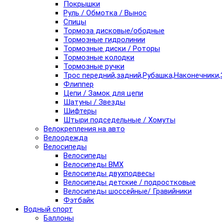
Покрышки
Руль / Обмотка / Вынос
Спицы
Тормоза дисковые/ободные
Тормозные гидролинии
Тормозные диски / Роторы
Тормозные колодки
Тормозные ручки
Трос передний,задний,Рубашка,Наконечники,
Флиппер
Цепи / Замок для цепи
Шатуны / Звезды
Шифтеры
Штыри подседельные / Хомуты
Велокрепления на авто
Велоодежда
Велосипеды
Велосипеды
Велосипеды BMX
Велосипеды двухподвесы
Велосипеды детские / подростковые
Велосипеды шоссейные/ Гравийники
Фэтбайк
Водный спорт
Баллоны