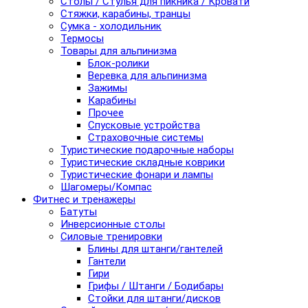
Столы / Стулья для пикника / Кровати
Стяжки, карабины, транцы
Сумка - холодильник
Термосы
Товары для альпинизма
Блок-ролики
Веревка для альпинизма
Зажимы
Карабины
Прочее
Спусковые устройства
Страховочные системы
Туристические подарочные наборы
Туристические складные коврики
Туристические фонари и лампы
Шагомеры/Компас
Фитнес и тренажеры
Батуты
Инверсионные столы
Силовые тренировки
Блины для штанги/гантелей
Гантели
Гири
Грифы / Штанги / Бодибары
Стойки для штанги/дисков