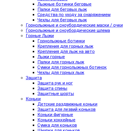
Лыжные ботинки беговые
Палки для беговых лыж
Средства по уходу за снаряжением
Чехлы для беговых лыж
Горнолыжные и сноубордические маски / очки
Горнолыжные и сноубордические шлема
Горные Лыжи
Горнолыжные ботинки
Крепления для горных лыж
Крепления для лыж на авто
Лыжи горные
Палки для горных лыж
Сумки для горнолыжных ботинок
Чехлы для горных лыж
Защита
Защита рук и ног
Защита спины
Защитные шорты
Коньки
Детские раздвижные коньки
Защита для лезвий коньков
Коньки фигурные
Коньки хоккейные
Сумка для коньков
Шнурки для коньков