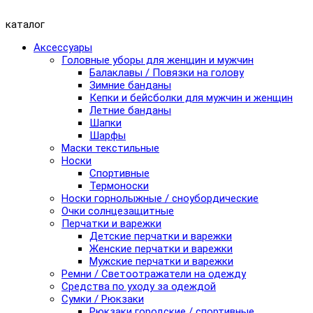
каталог
Аксессуары
Головные уборы для женщин и мужчин
Балаклавы / Повязки на голову
Зимние банданы
Кепки и бейсболки для мужчин и женщин
Летние банданы
Шапки
Шарфы
Маски текстильные
Носки
Спортивные
Термоноски
Носки горнолыжные / сноубордические
Очки солнцезащитные
Перчатки и варежки
Детские перчатки и варежки
Женские перчатки и варежки
Мужские перчатки и варежки
Ремни / Светоотражатели на одежду
Средства по уходу за одеждой
Сумки / Рюкзаки
Рюкзаки городские / спортивные