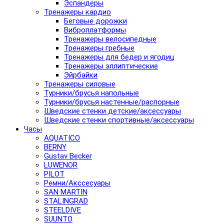
Эспандеры
Тренажеры кардио
Беговые дорожки
Виброплатформы
Тренажеры велосипедные
Тренажеры гребные
Тренажеры для бедер и ягодиц
Тренажеры эллиптические
Эйрбайки
Тренажеры силовые
Турники/брусья напольные
Турники/брусья настенные/распорные
Шведские стенки детские/аксессуары
Шведские стенки спортивные/аксессуары
Часы
AQUATICO
BERNY
Gustav Becker
LUWENOR
PILOT
Pемни/Акссесуары
SAN MARTIN
STALINGRAD
STEELDIVE
SUUNTO