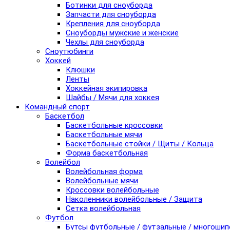
Ботинки для сноуборда
Запчасти для сноуборда
Крепления для сноуборда
Сноуборды мужские и женские
Чехлы для сноуборда
Сноутюбинги
Хоккей
Клюшки
Ленты
Хоккейная экипировка
Шайбы / Мячи для хоккея
Командный спорт
Баскетбол
Баскетбольные кроссовки
Баскетбольные мячи
Баскетбольные стойки / Щиты / Кольца
Форма баскетбольная
Волейбол
Волейбольная форма
Волейбольные мячи
Кроссовки волейбольные
Наколенники волейбольные / Защита
Сетка волейбольная
Футбол
Бутсы футбольные / футзальные / многоши