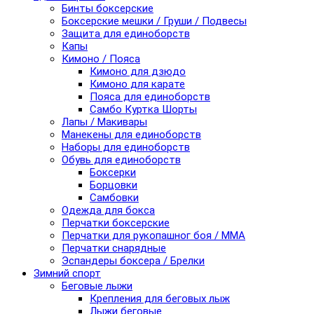
Бинты боксерские
Боксерские мешки / Груши / Подвесы
Защита для единоборств
Капы
Кимоно / Пояса
Кимоно для дзюдо
Кимоно для карате
Пояса для единоборств
Самбо Куртка Шорты
Лапы / Макивары
Манекены для единоборств
Наборы для единоборств
Обувь для единоборств
Боксерки
Борцовки
Самбовки
Одежда для бокса
Перчатки боксерские
Перчатки для рукопашног боя / ММА
Перчатки снарядные
Эспандеры боксера / Брелки
Зимний спорт
Беговые лыжи
Крепления для беговых лыж
Лыжи беговые