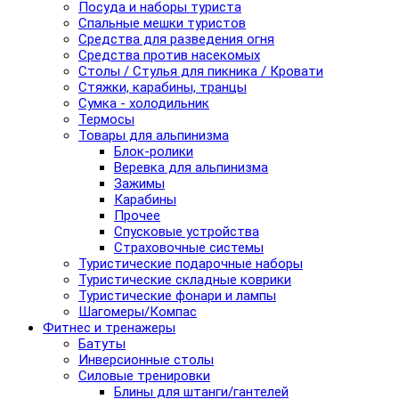
Посуда и наборы туриста
Спальные мешки туристов
Средства для разведения огня
Средства против насекомых
Столы / Стулья для пикника / Кровати
Стяжки, карабины, транцы
Сумка - холодильник
Термосы
Товары для альпинизма
Блок-ролики
Веревка для альпинизма
Зажимы
Карабины
Прочее
Спусковые устройства
Страховочные системы
Туристические подарочные наборы
Туристические складные коврики
Туристические фонари и лампы
Шагомеры/Компас
Фитнес и тренажеры
Батуты
Инверсионные столы
Силовые тренировки
Блины для штанги/гантелей