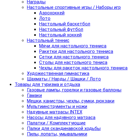
Награды
Настольные спортивные игры / Наборы игр
Аэрохоккей
Лото
Настольный баскетбол
Настольный футбол
Настольный хоккей
Настольный теннис
Мячи для настольного тенниса
Ракетки для настольного тенниса
Сетки для настольного тенниса
Столы для настольного тениса
Чехлы для ракеток настольного тенниса
Художественная гимнастика
Шахматы / Нарды / Шашки / Лото
Товары для туризма и отдыха
Газовые лампы, горелки и газовые баллоны
Гамаки
Мешки, канистры, чехлы, сумки, рюкзаки
Мультиинструменты и ножи
Надувные матрасы INTEX
Насосы для надувного матраса
Палатки / Комплектующие
Палки для скандинавской ходьбы
Пилы, лопаты, умывальники