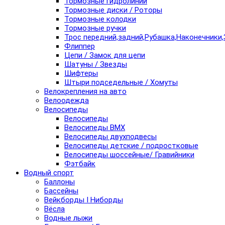
Тормозные гидролинии
Тормозные диски / Роторы
Тормозные колодки
Тормозные ручки
Трос передний,задний,Рубашка,Наконечники,
Флиппер
Цепи / Замок для цепи
Шатуны / Звезды
Шифтеры
Штыри подседельные / Хомуты
Велокрепления на авто
Велоодежда
Велосипеды
Велосипеды
Велосипеды BMX
Велосипеды двухподвесы
Велосипеды детские / подростковые
Велосипеды шоссейные/ Гравийники
Фэтбайк
Водный спорт
Баллоны
Бассейны
Вейкборды I Ниборды
Вёсла
Водные лыжи