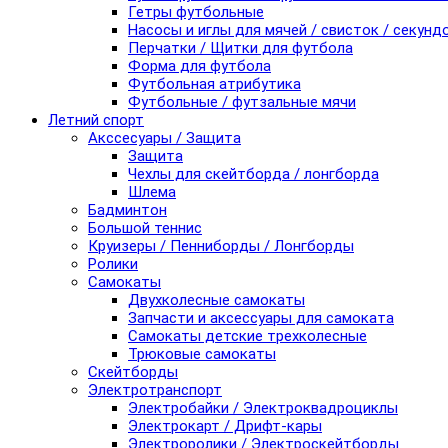
Гетры футбольные
Насосы и иглы для мячей / свисток / секунд
Перчатки / Щитки для футбола
Форма для футбола
Футбольная атрибутика
Футбольные / футзальные мячи
Летний спорт
Акссесуары / Защита
Защита
Чехлы для скейтборда / лонгборда
Шлема
Бадминтон
Большой теннис
Круизеры / Пенниборды / Лонгборды
Ролики
Самокаты
Двухколесные самокаты
Запчасти и аксессуары для самоката
Самокаты детские трехколесные
Трюковые самокаты
Скейтборды
Электротранспорт
Электробайки / Электроквадроциклы
Электрокарт / Дрифт-кары
Электроролики / Электроскейтборды