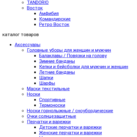
TANDORIO
Восток
Амфибия
Командирские
Ретро Восток
каталог товаров
Аксессуары
Головные уборы для женщин и мужчин
Балаклавы / Повязки на голову
Зимние банданы
Кепки и бейсболки для мужчин и женщин
Летние банданы
Шапки
Шарфы
Маски текстильные
Носки
Спортивные
Термоноски
Носки горнолыжные / сноубордические
Очки солнцезащитные
Перчатки и варежки
Детские перчатки и варежки
Женские перчатки и варежки