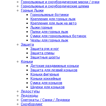
Горнолыжные и сноубордические маски / очки
Горнолыжные и сноубордические шлема
Горные Лыжи
Горнолыжные ботинки
Крепления для горных лыж
Крепления для лыж на авто
Лыжи горные
Палки для горных лыж
Сумки для горнолыжных ботинок
Чехлы для горных лыж
Защита
Защита рук и ног
Защита спины
Защитные шорты
Коньки
Детские раздвижные коньки
Защита для лезвий коньков
Коньки фигурные
Коньки хоккейные
Сумка для коньков
Шнурки для коньков
Ледоступы
Ледоходы
Снегокаты / Санки / Ледянки
Сноубординг