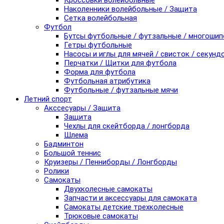
Кроссовки волейбольные
Наколенники волейбольные / Защита
Сетка волейбольная
Футбол
Бутсы футбольные / футзальные / многоши
Гетры футбольные
Насосы и иглы для мячей / свисток / секунд
Перчатки / Щитки для футбола
Форма для футбола
Футбольная атрибутика
Футбольные / футзальные мячи
Летний спорт
Акссесуары / Защита
Защита
Чехлы для скейтборда / лонгборда
Шлема
Бадминтон
Большой теннис
Круизеры / Пенниборды / Лонгборды
Ролики
Самокаты
Двухколесные самокаты
Запчасти и аксессуары для самоката
Самокаты детские трехколесные
Трюковые самокаты