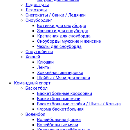
Ледоступы
Ледоходы
Снегокаты / Санки / Ледянки
Сноубординг
Ботинки для сноуборда
Запчасти для сноуборда
Крепления для сноуборда
Сноуборды мужские и женские
Чехлы для сноуборда
Сноутюбинги
Хоккей
Клюшки
Ленты
Хоккейная экипировка
Шайбы / Мячи для хоккея
Командный спорт
Баскетбол
Баскетбольные кроссовки
Баскетбольные мячи
Баскетбольные стойки / Щиты / Кольца
Форма баскетбольная
Волейбол
Волейбольная форма
Волейбольные мячи