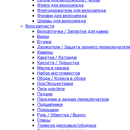
Седла для велосипеда / чехлы
Фляги для велосипеда
Флягодержатели для велосипеда
Фонари для велосипеда
Шлемы для велосипеда
Велозапчасти
Велоаптечки / Заплатки для камер
Вилки
Втулки
Держатели / Защита заднего переключател
Камеры
Каретки / Катридж
Кассета / Трещотка
Масла и смазки
Набор инструментов
Обода / Колеса в сборе
Оси/Эксцентрики
Пеги для bmx
Педали
Передние и задние переключатели
Подшипники
Покрышки
Руль / Обмотка / Вынос
Спицы
Тормоза дисковые/ободные