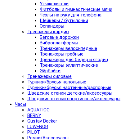
Утяжелители
Фитболы и гимнастические мячи
Чехлы на руку для телефона
Шейкеры / бутылочки
Эспандеры
Тренажеры кардио
Беговые дорожки
Виброплатформы
Тренажеры велосипедные
Тренажеры гребные
Тренажеры для бедер и ягодиц
Тренажеры эллиптические
Эйрбайки
Тренажеры силовые
Турники/брусья напольные
Турники/брусья настенные/распорные
Шведские стенки детские/аксессуары
Шведские стенки спортивные/аксессуары
Часы
AQUATICO
BERNY
Gustav Becker
LUWENOR
PILOT
Pемни/Акссесуары