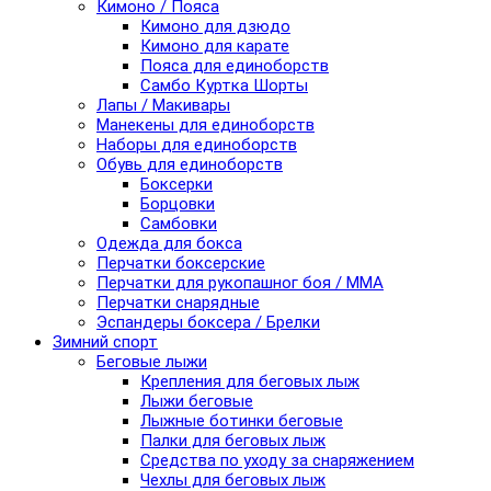
Кимоно / Пояса
Кимоно для дзюдо
Кимоно для карате
Пояса для единоборств
Самбо Куртка Шорты
Лапы / Макивары
Манекены для единоборств
Наборы для единоборств
Обувь для единоборств
Боксерки
Борцовки
Самбовки
Одежда для бокса
Перчатки боксерские
Перчатки для рукопашног боя / ММА
Перчатки снарядные
Эспандеры боксера / Брелки
Зимний спорт
Беговые лыжи
Крепления для беговых лыж
Лыжи беговые
Лыжные ботинки беговые
Палки для беговых лыж
Средства по уходу за снаряжением
Чехлы для беговых лыж