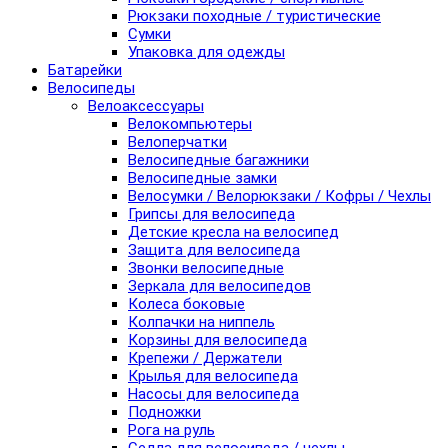
Рюкзаки походные / туристические
Сумки
Упаковка для одежды
Батарейки
Велосипеды
Велоаксессуары
Велокомпьютеры
Велоперчатки
Велосипедные багажники
Велосипедные замки
Велосумки / Велорюкзаки / Кофры / Чехлы
Грипсы для велосипеда
Детские кресла на велосипед
Защита для велосипеда
Звонки велосипедные
Зеркала для велосипедов
Колеса боковые
Колпачки на ниппель
Корзины для велосипеда
Крепежи / Держатели
Крылья для велосипеда
Насосы для велосипеда
Подножки
Рога на руль