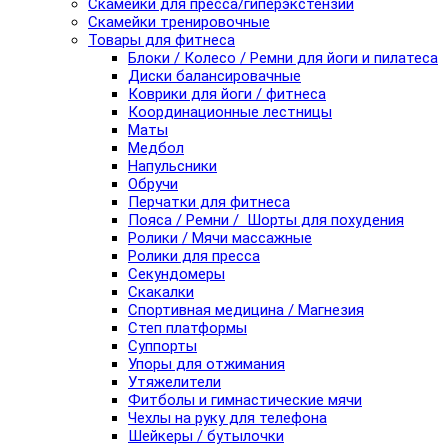
Скамейки для пресса/гиперэкстензии
Скамейки тренировочные
Товары для фитнеса
Блоки / Колесо / Ремни для йоги и пилатеса
Диски балансировачные
Коврики для йоги / фитнеса
Координационные лестницы
Маты
Медбол
Напульсники
Обручи
Перчатки для фитнеса
Пояса / Ремни / Шорты для похудения
Ролики / Мячи массажные
Ролики для пресса
Секундомеры
Скакалки
Спортивная медицина / Магнезия
Степ платформы
Суппорты
Упоры для отжимания
Утяжелители
Фитболы и гимнастические мячи
Чехлы на руку для телефона
Шейкеры / бутылочки