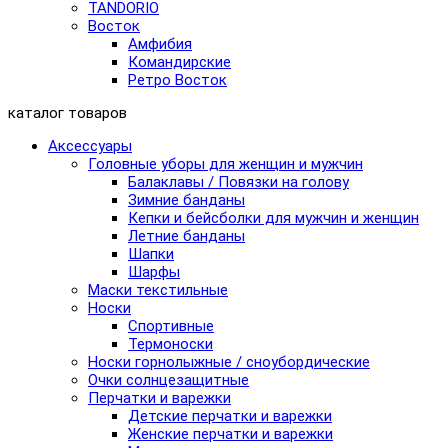
TANDORIO
Восток
Амфибия
Командирские
Ретро Восток
каталог товаров
Аксессуары
Головные уборы для женщин и мужчин
Балаклавы / Повязки на голову
Зимние банданы
Кепки и бейсболки для мужчин и женщин
Летние банданы
Шапки
Шарфы
Маски текстильные
Носки
Спортивные
Термоноски
Носки горнолыжные / сноубордические
Очки солнцезащитные
Перчатки и варежки
Детские перчатки и варежки
Женские перчатки и варежки