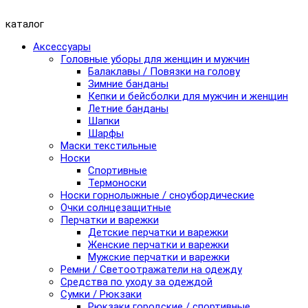
каталог
Аксессуары
Головные уборы для женщин и мужчин
Балаклавы / Повязки на голову
Зимние банданы
Кепки и бейсболки для мужчин и женщин
Летние банданы
Шапки
Шарфы
Маски текстильные
Носки
Спортивные
Термоноски
Носки горнолыжные / сноубордические
Очки солнцезащитные
Перчатки и варежки
Детские перчатки и варежки
Женские перчатки и варежки
Мужские перчатки и варежки
Ремни / Светоотражатели на одежду
Средства по уходу за одеждой
Сумки / Рюкзаки
Рюкзаки городские / спортивные