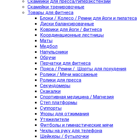
Скамейки для пресса/гиперэкстензии
Скамейки тренировочные
Товары для фитнеса
Блоки / Колесо / Ремни для йоги и пилатеса
Диски балансировачные
Коврики для йоги / фитнеса
Координационные лестницы
Маты
Медбол
Напульсники
Обручи
Перчатки для фитнеса
Пояса / Ремни / Шорты для похудения
Ролики / Мячи массажные
Ролики для пресса
Секундомеры
Скакалки
Спортивная медицина / Магнезия
Степ платформы
Суппорты
Упоры для отжимания
Утяжелители
Фитболы и гимнастические мячи
Чехлы на руку для телефона
Шейкеры / бутылочки