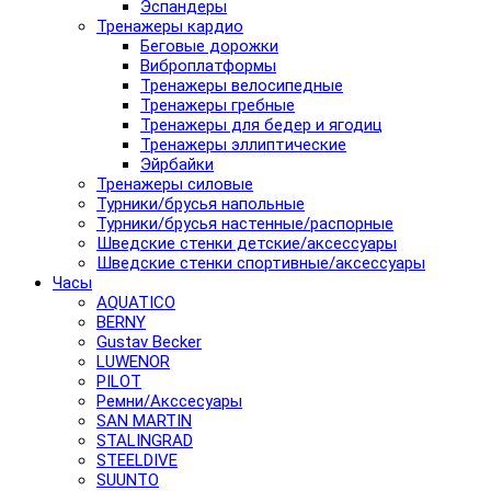
Эспандеры
Тренажеры кардио
Беговые дорожки
Виброплатформы
Тренажеры велосипедные
Тренажеры гребные
Тренажеры для бедер и ягодиц
Тренажеры эллиптические
Эйрбайки
Тренажеры силовые
Турники/брусья напольные
Турники/брусья настенные/распорные
Шведские стенки детские/аксессуары
Шведские стенки спортивные/аксессуары
Часы
AQUATICO
BERNY
Gustav Becker
LUWENOR
PILOT
Pемни/Акссесуары
SAN MARTIN
STALINGRAD
STEELDIVE
SUUNTO