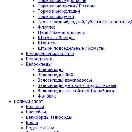
Тормозные гидролинии
Тормозные диски / Роторы
Тормозные колодки
Тормозные ручки
Трос передний,задний,Рубашка,Наконечники,
Флиппер
Цепи / Замок для цепи
Шатуны / Звезды
Шифтеры
Штыри подседельные / Хомуты
Велокрепления на авто
Велоодежда
Велосипеды
Велосипеды
Велосипеды BMX
Велосипеды двухподвесы
Велосипеды детские / подростковые
Велосипеды шоссейные/ Гравийники
Фэтбайк
Водный спорт
Баллоны
Бассейны
Вейкборды I Ниборды
Вёсла
Водные лыжи