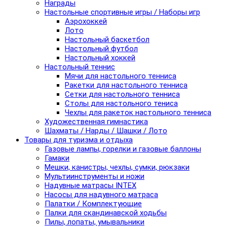
Награды
Настольные спортивные игры / Наборы игр
Аэрохоккей
Лото
Настольный баскетбол
Настольный футбол
Настольный хоккей
Настольный теннис
Мячи для настольного тенниса
Ракетки для настольного тенниса
Сетки для настольного тенниса
Столы для настольного тениса
Чехлы для ракеток настольного тенниса
Художественная гимнастика
Шахматы / Нарды / Шашки / Лото
Товары для туризма и отдыха
Газовые лампы, горелки и газовые баллоны
Гамаки
Мешки, канистры, чехлы, сумки, рюкзаки
Мультиинструменты и ножи
Надувные матрасы INTEX
Насосы для надувного матраса
Палатки / Комплектующие
Палки для скандинавской ходьбы
Пилы, лопаты, умывальники