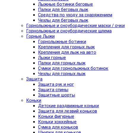
Лыжные ботинки беговые
Палки для беговых лыж
Средства по уходу за снаряжением
Чехлы для беговых лыж
Горнолыжные и сноубордические маски / очки
Горнолыжные и сноубордические шлема
Горные Лыжи
Горнолыжные ботинки
Крепления для горных лыж
Крепления для лыж на авто
Лыжи горные
Палки для горных лыж
Сумки для горнолыжных ботинок
Чехлы для горных лыж
Защита
Защита рук и ног
Защита спины
Защитные шорты
Коньки
Детские раздвижные коньки
Защита для лезвий коньков
Коньки фигурные
Коньки хоккейные
Сумка для коньков
Шнурки для коньков