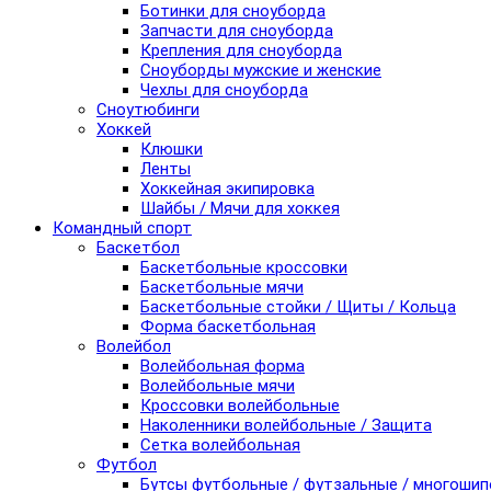
Ботинки для сноуборда
Запчасти для сноуборда
Крепления для сноуборда
Сноуборды мужские и женские
Чехлы для сноуборда
Сноутюбинги
Хоккей
Клюшки
Ленты
Хоккейная экипировка
Шайбы / Мячи для хоккея
Командный спорт
Баскетбол
Баскетбольные кроссовки
Баскетбольные мячи
Баскетбольные стойки / Щиты / Кольца
Форма баскетбольная
Волейбол
Волейбольная форма
Волейбольные мячи
Кроссовки волейбольные
Наколенники волейбольные / Защита
Сетка волейбольная
Футбол
Бутсы футбольные / футзальные / многоши