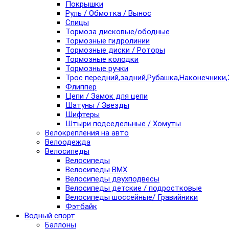
Покрышки
Руль / Обмотка / Вынос
Спицы
Тормоза дисковые/ободные
Тормозные гидролинии
Тормозные диски / Роторы
Тормозные колодки
Тормозные ручки
Трос передний,задний,Рубашка,Наконечники,
Флиппер
Цепи / Замок для цепи
Шатуны / Звезды
Шифтеры
Штыри подседельные / Хомуты
Велокрепления на авто
Велоодежда
Велосипеды
Велосипеды
Велосипеды BMX
Велосипеды двухподвесы
Велосипеды детские / подростковые
Велосипеды шоссейные/ Гравийники
Фэтбайк
Водный спорт
Баллоны