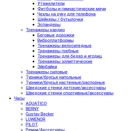
Утяжелители
Фитболы и гимнастические мячи
Чехлы на руку для телефона
Шейкеры / бутылочки
Эспандеры
Тренажеры кардио
Беговые дорожки
Виброплатформы
Тренажеры велосипедные
Тренажеры гребные
Тренажеры для бедер и ягодиц
Тренажеры эллиптические
Эйрбайки
Тренажеры силовые
Турники/брусья напольные
Турники/брусья настенные/распорные
Шведские стенки детские/аксессуары
Шведские стенки спортивные/аксессуары
Часы
AQUATICO
BERNY
Gustav Becker
LUWENOR
PILOT
Pемни/Акссесуары