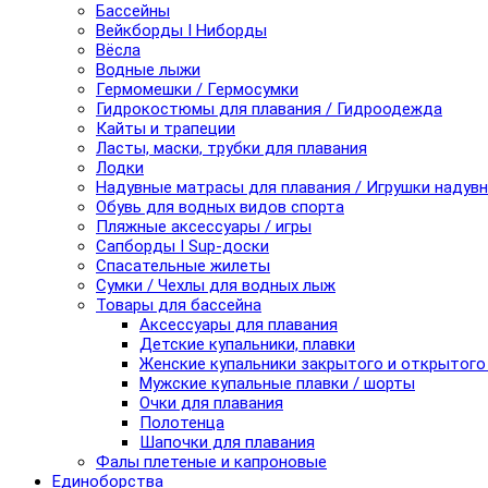
Бассейны
Вейкборды I Ниборды
Вёсла
Водные лыжи
Гермомешки / Гермосумки
Гидрокостюмы для плавания / Гидроодежда
Кайты и трапеции
Ласты, маски, трубки для плавания
Лодки
Надувные матрасы для плавания / Игрушки надув
Обувь для водных видов спорта
Пляжные аксессуары / игры
Сапборды I Sup-доски
Спасательные жилеты
Сумки / Чехлы для водных лыж
Товары для бассейна
Аксессуары для плавания
Детские купальники, плавки
Женские купальники закрытого и открытого
Мужские купальные плавки / шорты
Очки для плавания
Полотенца
Шапочки для плавания
Фалы плетеные и капроновые
Единоборства