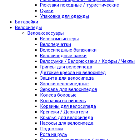
Рюкзаки походные / туристические
Сумки
Упаковка для одежды
Батарейки
Велосипеды
Велоаксессуары
Велокомпьютеры
Велоперчатки
Велосипедные багажники
Велосипедные замки
Велосумки / Велорюкзаки / Кофры / Чехлы
Грипсы для велосипеда
Детские кресла на велосипед
Защита для велосипеда
Звонки велосипедные
Зеркала для велосипедов
Колеса боковые
Колпачки на ниппель
Корзины для велосипеда
Крепежи / Держатели
Крылья для велосипеда
Насосы для велосипеда
Подножки
Рога на руль