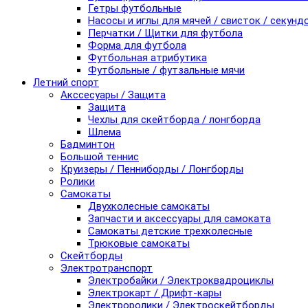
Гетры футбольные
Насосы и иглы для мячей / свисток / секунд
Перчатки / Щитки для футбола
Форма для футбола
Футбольная атрибутика
Футбольные / футзальные мячи
Летний спорт
Акссесуары / Защита
Защита
Чехлы для скейтборда / лонгборда
Шлема
Бадминтон
Большой теннис
Круизеры / Пенниборды / Лонгборды
Ролики
Самокаты
Двухколесные самокаты
Запчасти и аксессуары для самоката
Самокаты детские трехколесные
Трюковые самокаты
Скейтборды
Электротранспорт
Электробайки / Электроквадроциклы
Электрокарт / Дрифт-кары
Электроролики / Электроскейтборды