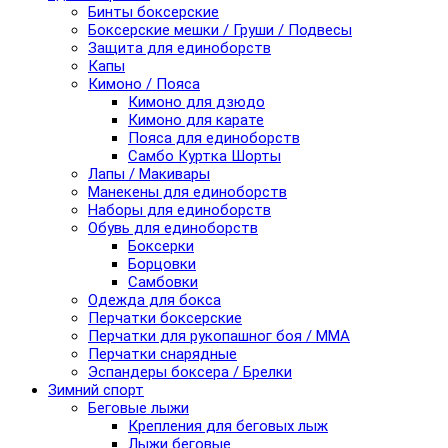
Бинты боксерские
Боксерские мешки / Груши / Подвесы
Защита для единоборств
Капы
Кимоно / Пояса
Кимоно для дзюдо
Кимоно для карате
Пояса для единоборств
Самбо Куртка Шорты
Лапы / Макивары
Манекены для единоборств
Наборы для единоборств
Обувь для единоборств
Боксерки
Борцовки
Самбовки
Одежда для бокса
Перчатки боксерские
Перчатки для рукопашног боя / ММА
Перчатки снарядные
Эспандеры боксера / Брелки
Зимний спорт
Беговые лыжи
Крепления для беговых лыж
Лыжи беговые