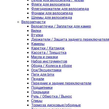
Седла для велосипеда / чехлы
Фляги для велосипеда
Флягодержатели для велосипеда
Фонари для велосипеда
Шлемы для велосипеда
Велозапчасти
Велоаптечки / Заплатки для камер
Вилки
Втулки
Держатели / Защита заднего переключател
Камеры
Каретки / Катридж
Кассета / Трещотка
Масла и смазки
Набор инструментов
Обода / Колеса в сборе
Оси/Эксцентрики
Пеги для bmx
Педали
Передние и задние переключатели
Подшипники
Покрышки
Руль / Обмотка / Вынос
Спицы
Тормоза дисковые/ободные