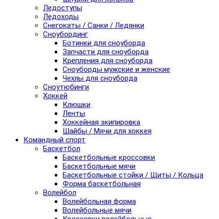
Ледоступы
Ледоходы
Снегокаты / Санки / Ледянки
Сноубординг
Ботинки для сноуборда
Запчасти для сноуборда
Крепления для сноуборда
Сноуборды мужские и женские
Чехлы для сноуборда
Сноутюбинги
Хоккей
Клюшки
Ленты
Хоккейная экипировка
Шайбы / Мячи для хоккея
Командный спорт
Баскетбол
Баскетбольные кроссовки
Баскетбольные мячи
Баскетбольные стойки / Щиты / Кольца
Форма баскетбольная
Волейбол
Волейбольная форма
Волейбольные мячи