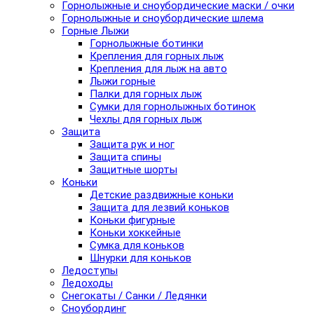
Горнолыжные и сноубордические маски / очки
Горнолыжные и сноубордические шлема
Горные Лыжи
Горнолыжные ботинки
Крепления для горных лыж
Крепления для лыж на авто
Лыжи горные
Палки для горных лыж
Сумки для горнолыжных ботинок
Чехлы для горных лыж
Защита
Защита рук и ног
Защита спины
Защитные шорты
Коньки
Детские раздвижные коньки
Защита для лезвий коньков
Коньки фигурные
Коньки хоккейные
Сумка для коньков
Шнурки для коньков
Ледоступы
Ледоходы
Снегокаты / Санки / Ледянки
Сноубординг