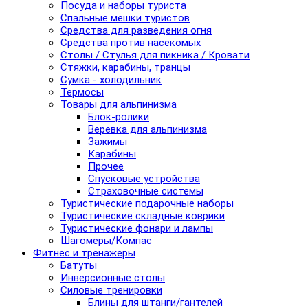
Посуда и наборы туриста
Спальные мешки туристов
Средства для разведения огня
Средства против насекомых
Столы / Стулья для пикника / Кровати
Стяжки, карабины, транцы
Сумка - холодильник
Термосы
Товары для альпинизма
Блок-ролики
Веревка для альпинизма
Зажимы
Карабины
Прочее
Спусковые устройства
Страховочные системы
Туристические подарочные наборы
Туристические складные коврики
Туристические фонари и лампы
Шагомеры/Компас
Фитнес и тренажеры
Батуты
Инверсионные столы
Силовые тренировки
Блины для штанги/гантелей