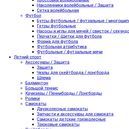
Кроссовки волейбольные
Наколенники волейбольные / Защита
Сетка волейбольная
Футбол
Бутсы футбольные / футзальные / многоши
Гетры футбольные
Насосы и иглы для мячей / свисток / секунд
Перчатки / Щитки для футбола
Форма для футбола
Футбольная атрибутика
Футбольные / футзальные мячи
Летний спорт
Акссесуары / Защита
Защита
Чехлы для скейтборда / лонгборда
Шлема
Бадминтон
Большой теннис
Круизеры / Пенниборды / Лонгборды
Ролики
Самокаты
Двухколесные самокаты
Запчасти и аксессуары для самоката
Самокаты детские трехколесные
Трюковые самокаты