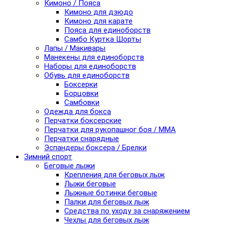
Кимоно / Пояса
Кимоно для дзюдо
Кимоно для карате
Пояса для единоборств
Самбо Куртка Шорты
Лапы / Макивары
Манекены для единоборств
Наборы для единоборств
Обувь для единоборств
Боксерки
Борцовки
Самбовки
Одежда для бокса
Перчатки боксерские
Перчатки для рукопашног боя / ММА
Перчатки снарядные
Эспандеры боксера / Брелки
Зимний спорт
Беговые лыжи
Крепления для беговых лыж
Лыжи беговые
Лыжные ботинки беговые
Палки для беговых лыж
Средства по уходу за снаряжением
Чехлы для беговых лыж