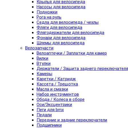
Крылья для велосипеда
Насосы для велосипеда
Подножки
Рога на руль
Седла для велосипеда / чехлы
Фляги для велосипеда
Флягодержатели для велосипеда
Фонари для велосипеда
Шлемы для велосипеда
Велозапчасти
Велоаптечки / Заплатки для камер
Вилки
Втулки
Держатели / Защита заднего переключател
Камеры
Каретки / Катридж
Кассета / Трещотка
Масла и смазки
Набор инструментов
Обода / Колеса в сборе
Оси/Эксцентрики
Пеги для bmx
Педали
Передние и задние переключатели
Подшипники