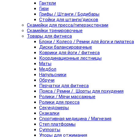
Гантели
Гири
Грифы / Штанги / Бодибары
Стойки для штанги/дисков
Скамейки для пресса/гиперэкстензии
Скамейки тренировочные
Товары для фитнеса
Блоки / Колесо / Ремни для йоги и пилатеса
Диски балансировачные
Коврики для йоги / фитнеса
Координационные лестницы
Маты
Медбол
Напульсники
Обручи
Перчатки для фитнеса
Пояса / Ремни / Шорты для похудения
Ролики / Мячи массажные
Ролики для пресса
Секундомеры
Скакалки
Спортивная медицина / Магнезия
Степ платформы
Суппорты
Упоры для отжимания