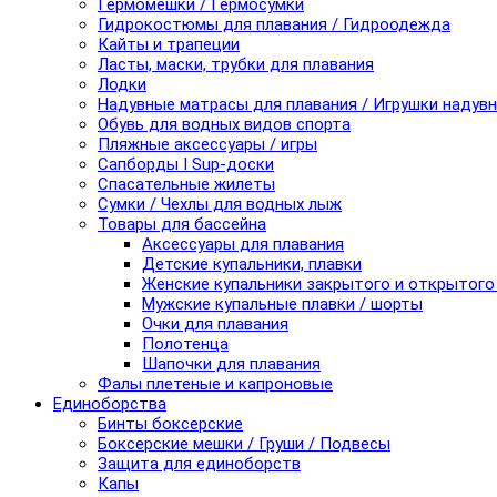
Гермомешки / Гермосумки
Гидрокостюмы для плавания / Гидроодежда
Кайты и трапеции
Ласты, маски, трубки для плавания
Лодки
Надувные матрасы для плавания / Игрушки надув
Обувь для водных видов спорта
Пляжные аксессуары / игры
Сапборды I Sup-доски
Спасательные жилеты
Сумки / Чехлы для водных лыж
Товары для бассейна
Аксессуары для плавания
Детские купальники, плавки
Женские купальники закрытого и открытого
Мужские купальные плавки / шорты
Очки для плавания
Полотенца
Шапочки для плавания
Фалы плетеные и капроновые
Единоборства
Бинты боксерские
Боксерские мешки / Груши / Подвесы
Защита для единоборств
Капы