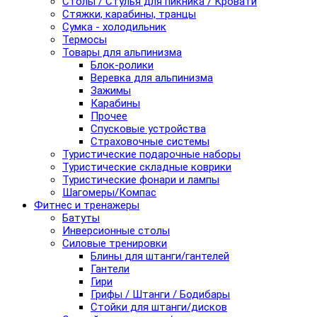
Столы / Стулья для пикника / Кровати
Стяжки, карабины, транцы
Сумка - холодильник
Термосы
Товары для альпинизма
Блок-ролики
Веревка для альпинизма
Зажимы
Карабины
Прочее
Спусковые устройства
Страховочные системы
Туристические подарочные наборы
Туристические складные коврики
Туристические фонари и лампы
Шагомеры/Компас
Фитнес и тренажеры
Батуты
Инверсионные столы
Силовые тренировки
Блины для штанги/гантелей
Гантели
Гири
Грифы / Штанги / Бодибары
Стойки для штанги/дисков