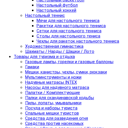
Настольный баскетбол
Настольный футбол
Настольный хоккей
Настольный теннис
Мячи для настольного тенниса
Ракетки для настольного тенниса
Сетки для настольного тенниса
Столы для настольного тениса
Чехлы для ракеток настольного тенниса
Художественная гимнастика
Шахматы / Нарды / Шашки / Лото
Товары для туризма и отдыха
Газовые лампы, горелки и газовые баллоны
Гамаки
Мешки, канистры, чехлы, сумки, рюкзаки
Мультиинструменты и ножи
Надувные матрасы INTEX
Насосы для надувного матраса
Палатки / Комплектующие
Палки для скандинавской ходьбы
Пилы, лопаты, умывальники
Посуда и наборы туриста
Спальные мешки туристов
Средства для разведения огня
Средства против насекомых