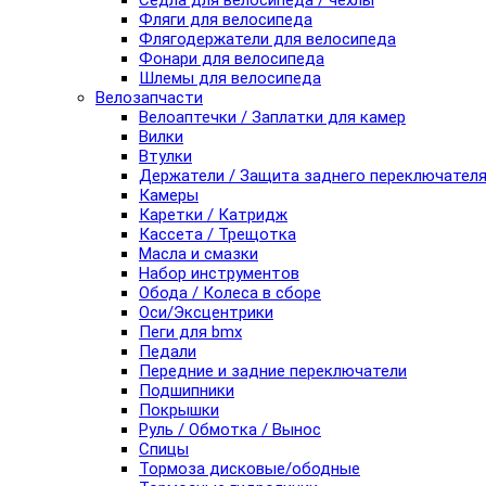
Седла для велосипеда / чехлы
Фляги для велосипеда
Флягодержатели для велосипеда
Фонари для велосипеда
Шлемы для велосипеда
Велозапчасти
Велоаптечки / Заплатки для камер
Вилки
Втулки
Держатели / Защита заднего переключател
Камеры
Каретки / Катридж
Кассета / Трещотка
Масла и смазки
Набор инструментов
Обода / Колеса в сборе
Оси/Эксцентрики
Пеги для bmx
Педали
Передние и задние переключатели
Подшипники
Покрышки
Руль / Обмотка / Вынос
Спицы
Тормоза дисковые/ободные