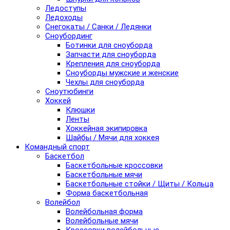
Ледоступы
Ледоходы
Снегокаты / Санки / Ледянки
Сноубординг
Ботинки для сноуборда
Запчасти для сноуборда
Крепления для сноуборда
Сноуборды мужские и женские
Чехлы для сноуборда
Сноутюбинги
Хоккей
Клюшки
Ленты
Хоккейная экипировка
Шайбы / Мячи для хоккея
Командный спорт
Баскетбол
Баскетбольные кроссовки
Баскетбольные мячи
Баскетбольные стойки / Щиты / Кольца
Форма баскетбольная
Волейбол
Волейбольная форма
Волейбольные мячи