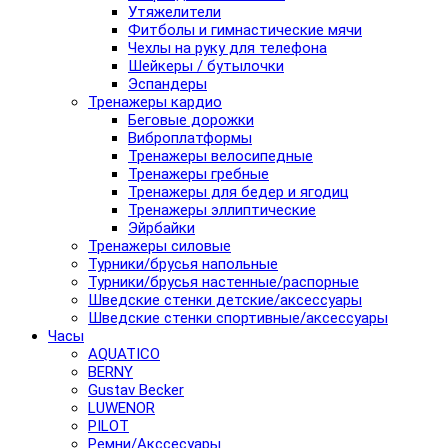
Утяжелители
Фитболы и гимнастические мячи
Чехлы на руку для телефона
Шейкеры / бутылочки
Эспандеры
Тренажеры кардио
Беговые дорожки
Виброплатформы
Тренажеры велосипедные
Тренажеры гребные
Тренажеры для бедер и ягодиц
Тренажеры эллиптические
Эйрбайки
Тренажеры силовые
Турники/брусья напольные
Турники/брусья настенные/распорные
Шведские стенки детские/аксессуары
Шведские стенки спортивные/аксессуары
Часы
AQUATICO
BERNY
Gustav Becker
LUWENOR
PILOT
Pемни/Акссесуары