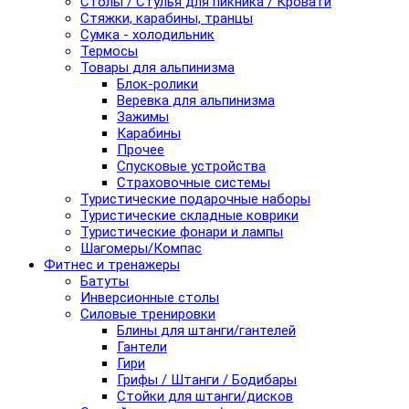
Столы / Стулья для пикника / Кровати
Стяжки, карабины, транцы
Сумка - холодильник
Термосы
Товары для альпинизма
Блок-ролики
Веревка для альпинизма
Зажимы
Карабины
Прочее
Спусковые устройства
Страховочные системы
Туристические подарочные наборы
Туристические складные коврики
Туристические фонари и лампы
Шагомеры/Компас
Фитнес и тренажеры
Батуты
Инверсионные столы
Силовые тренировки
Блины для штанги/гантелей
Гантели
Гири
Грифы / Штанги / Бодибары
Стойки для штанги/дисков