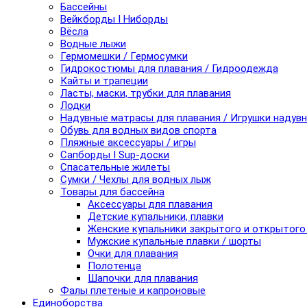
Бассейны
Вейкборды I Ниборды
Вёсла
Водные лыжи
Гермомешки / Гермосумки
Гидрокостюмы для плавания / Гидроодежда
Кайты и трапеции
Ласты, маски, трубки для плавания
Лодки
Надувные матрасы для плавания / Игрушки надув
Обувь для водных видов спорта
Пляжные аксессуары / игры
Сапборды I Sup-доски
Спасательные жилеты
Сумки / Чехлы для водных лыж
Товары для бассейна
Аксессуары для плавания
Детские купальники, плавки
Женские купальники закрытого и открытого
Мужские купальные плавки / шорты
Очки для плавания
Полотенца
Шапочки для плавания
Фалы плетеные и капроновые
Единоборства