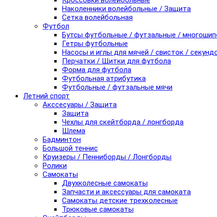
Кроссовки волейбольные
Наколенники волейбольные / Защита
Сетка волейбольная
Футбол
Бутсы футбольные / футзальные / многоши
Гетры футбольные
Насосы и иглы для мячей / свисток / секунд
Перчатки / Щитки для футбола
Форма для футбола
Футбольная атрибутика
Футбольные / футзальные мячи
Летний спорт
Акссесуары / Защита
Защита
Чехлы для скейтборда / лонгборда
Шлема
Бадминтон
Большой теннис
Круизеры / Пенниборды / Лонгборды
Ролики
Самокаты
Двухколесные самокаты
Запчасти и аксессуары для самоката
Самокаты детские трехколесные
Трюковые самокаты