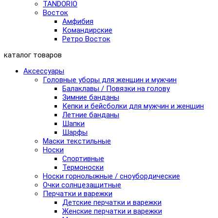
TANDORIO
Восток
Амфибия
Командирские
Ретро Восток
каталог товаров
Аксессуары
Головные уборы для женщин и мужчин
Балаклавы / Повязки на голову
Зимние банданы
Кепки и бейсболки для мужчин и женщин
Летние банданы
Шапки
Шарфы
Маски текстильные
Носки
Спортивные
Термоноски
Носки горнолыжные / сноубордические
Очки солнцезащитные
Перчатки и варежки
Детские перчатки и варежки
Женские перчатки и варежки