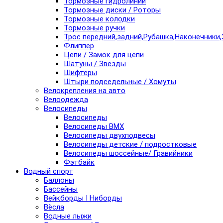
Тормозные гидролинии
Тормозные диски / Роторы
Тормозные колодки
Тормозные ручки
Трос передний,задний,Рубашка,Наконечники,
Флиппер
Цепи / Замок для цепи
Шатуны / Звезды
Шифтеры
Штыри подседельные / Хомуты
Велокрепления на авто
Велоодежда
Велосипеды
Велосипеды
Велосипеды BMX
Велосипеды двухподвесы
Велосипеды детские / подростковые
Велосипеды шоссейные/ Гравийники
Фэтбайк
Водный спорт
Баллоны
Бассейны
Вейкборды I Ниборды
Вёсла
Водные лыжи