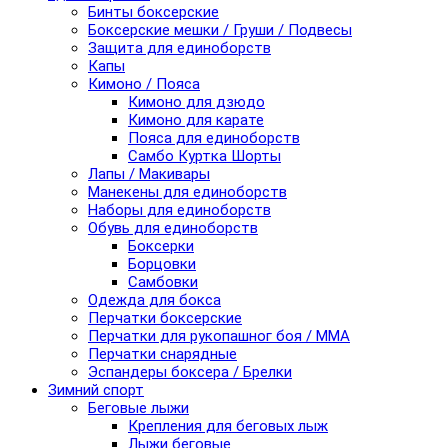
Бинты боксерские
Боксерские мешки / Груши / Подвесы
Защита для единоборств
Капы
Кимоно / Пояса
Кимоно для дзюдо
Кимоно для карате
Пояса для единоборств
Самбо Куртка Шорты
Лапы / Макивары
Манекены для единоборств
Наборы для единоборств
Обувь для единоборств
Боксерки
Борцовки
Самбовки
Одежда для бокса
Перчатки боксерские
Перчатки для рукопашног боя / ММА
Перчатки снарядные
Эспандеры боксера / Брелки
Зимний спорт
Беговые лыжи
Крепления для беговых лыж
Лыжи беговые