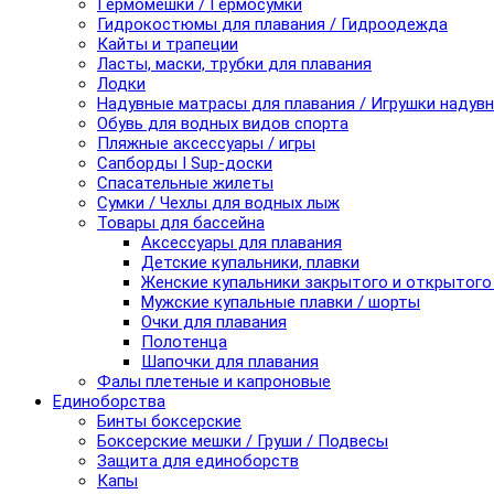
Гермомешки / Гермосумки
Гидрокостюмы для плавания / Гидроодежда
Кайты и трапеции
Ласты, маски, трубки для плавания
Лодки
Надувные матрасы для плавания / Игрушки надув
Обувь для водных видов спорта
Пляжные аксессуары / игры
Сапборды I Sup-доски
Спасательные жилеты
Сумки / Чехлы для водных лыж
Товары для бассейна
Аксессуары для плавания
Детские купальники, плавки
Женские купальники закрытого и открытого
Мужские купальные плавки / шорты
Очки для плавания
Полотенца
Шапочки для плавания
Фалы плетеные и капроновые
Единоборства
Бинты боксерские
Боксерские мешки / Груши / Подвесы
Защита для единоборств
Капы