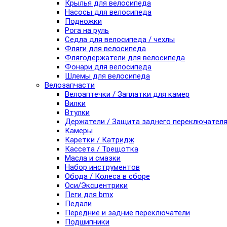
Крылья для велосипеда
Насосы для велосипеда
Подножки
Рога на руль
Седла для велосипеда / чехлы
Фляги для велосипеда
Флягодержатели для велосипеда
Фонари для велосипеда
Шлемы для велосипеда
Велозапчасти
Велоаптечки / Заплатки для камер
Вилки
Втулки
Держатели / Защита заднего переключател
Камеры
Каретки / Катридж
Кассета / Трещотка
Масла и смазки
Набор инструментов
Обода / Колеса в сборе
Оси/Эксцентрики
Пеги для bmx
Педали
Передние и задние переключатели
Подшипники