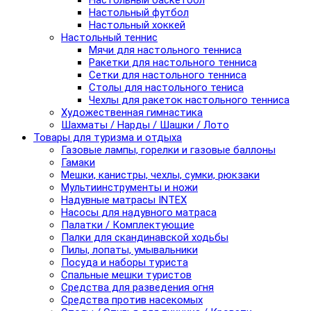
Настольный баскетбол
Настольный футбол
Настольный хоккей
Настольный теннис
Мячи для настольного тенниса
Ракетки для настольного тенниса
Сетки для настольного тенниса
Столы для настольного тениса
Чехлы для ракеток настольного тенниса
Художественная гимнастика
Шахматы / Нарды / Шашки / Лото
Товары для туризма и отдыха
Газовые лампы, горелки и газовые баллоны
Гамаки
Мешки, канистры, чехлы, сумки, рюкзаки
Мультиинструменты и ножи
Надувные матрасы INTEX
Насосы для надувного матраса
Палатки / Комплектующие
Палки для скандинавской ходьбы
Пилы, лопаты, умывальники
Посуда и наборы туриста
Спальные мешки туристов
Средства для разведения огня
Средства против насекомых