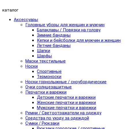
каталог
Аксессуары
Головные уборы для женщин и мужчин
Балаклавы / Повязки на голову
Зимние банданы
Кепки и бейсболки для мужчин и женщин
Летние банданы
Шапки
Шарфы
Маски текстильные
Носки
Спортивные
Термоноски
Носки горнолыжные / сноубордические
Очки солнцезащитные
Перчатки и варежки
Детские перчатки и варежки
Женские перчатки и варежки
Мужские перчатки и варежки
Ремни / Светоотражатели на одежду
Средства по уходу за одеждой
Сумки / Рюкзаки
Рюкзаки городские / спортивные