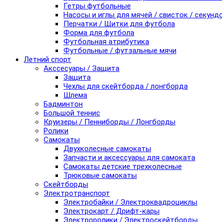
Гетры футбольные
Насосы и иглы для мячей / свисток / секунд
Перчатки / Щитки для футбола
Форма для футбола
Футбольная атрибутика
Футбольные / футзальные мячи
Летний спорт
Акссесуары / Защита
Защита
Чехлы для скейтборда / лонгборда
Шлема
Бадминтон
Большой теннис
Круизеры / Пенниборды / Лонгборды
Ролики
Самокаты
Двухколесные самокаты
Запчасти и аксессуары для самоката
Самокаты детские трехколесные
Трюковые самокаты
Скейтборды
Электротранспорт
Электробайки / Электроквадроциклы
Электрокарт / Дрифт-кары
Электроролики / Электроскейтборды