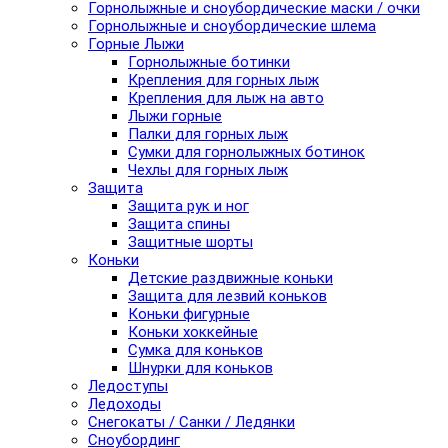
Горнолыжные и сноубордические маски / очки
Горнолыжные и сноубордические шлема
Горные Лыжи
Горнолыжные ботинки
Крепления для горных лыж
Крепления для лыж на авто
Лыжи горные
Палки для горных лыж
Сумки для горнолыжных ботинок
Чехлы для горных лыж
Защита
Защита рук и ног
Защита спины
Защитные шорты
Коньки
Детские раздвижные коньки
Защита для лезвий коньков
Коньки фигурные
Коньки хоккейные
Сумка для коньков
Шнурки для коньков
Ледоступы
Ледоходы
Снегокаты / Санки / Ледянки
Сноубординг