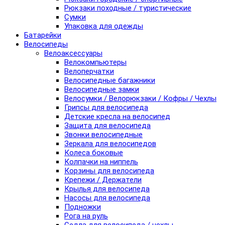
Рюкзаки походные / туристические
Сумки
Упаковка для одежды
Батарейки
Велосипеды
Велоаксессуары
Велокомпьютеры
Велоперчатки
Велосипедные багажники
Велосипедные замки
Велосумки / Велорюкзаки / Кофры / Чехлы
Грипсы для велосипеда
Детские кресла на велосипед
Защита для велосипеда
Звонки велосипедные
Зеркала для велосипедов
Колеса боковые
Колпачки на ниппель
Корзины для велосипеда
Крепежи / Держатели
Крылья для велосипеда
Насосы для велосипеда
Подножки
Рога на руль