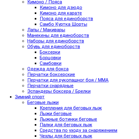
Кимоно / Пояса
Кимоно для дзюдо
Кимоно для карате
Пояса для единоборств
Самбо Куртка Шорты
Лапы / Макивары
Манекены для единоборств
Наборы для единоборств
Обувь для единоборств
Боксерки
Борцовки
Самбовки
Одежда для бокса
Перчатки боксерские
Перчатки для рукопашног боя / ММА
Перчатки снарядные
Эспандеры боксера / Брелки
Зимний спорт
Беговые лыжи
Крепления для беговых лыж
Лыжи беговые
Лыжные ботинки беговые
Палки для беговых лыж
Средства по уходу за снаряжением
Чехлы для беговых лыж