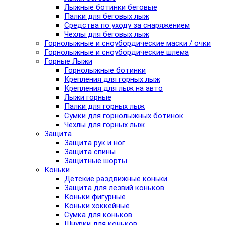
Лыжные ботинки беговые
Палки для беговых лыж
Средства по уходу за снаряжением
Чехлы для беговых лыж
Горнолыжные и сноубордические маски / очки
Горнолыжные и сноубордические шлема
Горные Лыжи
Горнолыжные ботинки
Крепления для горных лыж
Крепления для лыж на авто
Лыжи горные
Палки для горных лыж
Сумки для горнолыжных ботинок
Чехлы для горных лыж
Защита
Защита рук и ног
Защита спины
Защитные шорты
Коньки
Детские раздвижные коньки
Защита для лезвий коньков
Коньки фигурные
Коньки хоккейные
Сумка для коньков
Шнурки для коньков