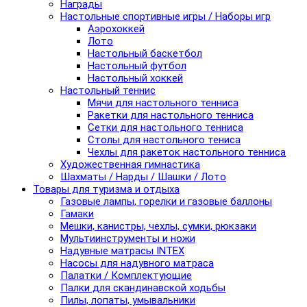
Награды
Настольные спортивные игры / Наборы игр
Аэрохоккей
Лото
Настольный баскетбол
Настольный футбол
Настольный хоккей
Настольный теннис
Мячи для настольного тенниса
Ракетки для настольного тенниса
Сетки для настольного тенниса
Столы для настольного тениса
Чехлы для ракеток настольного тенниса
Художественная гимнастика
Шахматы / Нарды / Шашки / Лото
Товары для туризма и отдыха
Газовые лампы, горелки и газовые баллоны
Гамаки
Мешки, канистры, чехлы, сумки, рюкзаки
Мультиинструменты и ножи
Надувные матрасы INTEX
Насосы для надувного матраса
Палатки / Комплектующие
Палки для скандинавской ходьбы
Пилы, лопаты, умывальники