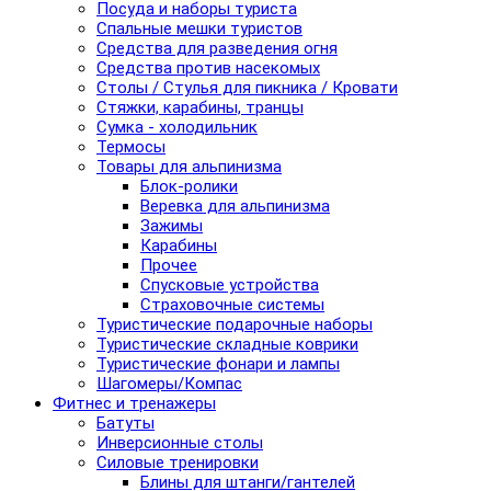
Посуда и наборы туриста
Спальные мешки туристов
Средства для разведения огня
Средства против насекомых
Столы / Стулья для пикника / Кровати
Стяжки, карабины, транцы
Сумка - холодильник
Термосы
Товары для альпинизма
Блок-ролики
Веревка для альпинизма
Зажимы
Карабины
Прочее
Спусковые устройства
Страховочные системы
Туристические подарочные наборы
Туристические складные коврики
Туристические фонари и лампы
Шагомеры/Компас
Фитнес и тренажеры
Батуты
Инверсионные столы
Силовые тренировки
Блины для штанги/гантелей