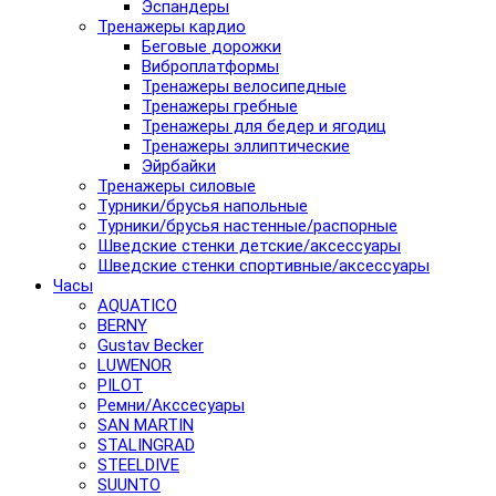
Эспандеры
Тренажеры кардио
Беговые дорожки
Виброплатформы
Тренажеры велосипедные
Тренажеры гребные
Тренажеры для бедер и ягодиц
Тренажеры эллиптические
Эйрбайки
Тренажеры силовые
Турники/брусья напольные
Турники/брусья настенные/распорные
Шведские стенки детские/аксессуары
Шведские стенки спортивные/аксессуары
Часы
AQUATICO
BERNY
Gustav Becker
LUWENOR
PILOT
Pемни/Акссесуары
SAN MARTIN
STALINGRAD
STEELDIVE
SUUNTO