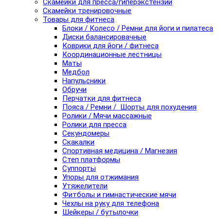
Скамейки для пресса/гиперэкстензии
Скамейки тренировочные
Товары для фитнеса
Блоки / Колесо / Ремни для йоги и пилатеса
Диски балансировачные
Коврики для йоги / фитнеса
Координационные лестницы
Маты
Медбол
Напульсники
Обручи
Перчатки для фитнеса
Пояса / Ремни / Шорты для похудения
Ролики / Мячи массажные
Ролики для пресса
Секундомеры
Скакалки
Спортивная медицина / Магнезия
Степ платформы
Суппорты
Упоры для отжимания
Утяжелители
Фитболы и гимнастические мячи
Чехлы на руку для телефона
Шейкеры / бутылочки