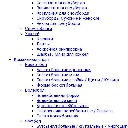
Ботинки для сноуборда
Запчасти для сноуборда
Крепления для сноуборда
Сноуборды мужские и женские
Чехлы для сноуборда
Сноутюбинги
Хоккей
Клюшки
Ленты
Хоккейная экипировка
Шайбы / Мячи для хоккея
Командный спорт
Баскетбол
Баскетбольные кроссовки
Баскетбольные мячи
Баскетбольные стойки / Щиты / Кольца
Форма баскетбольная
Волейбол
Волейбольная форма
Волейбольные мячи
Кроссовки волейбольные
Наколенники волейбольные / Защита
Сетка волейбольная
Футбол
Бутсы футбольные / футзальные / многоши