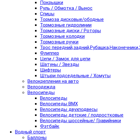
Покрышки
Руль / Обмотка / Вынос
Спицы
Тормоза дисковые/ободные
Тормозные гидролинии
Тормозные диски / Роторы
Тормозные колодки
Тормозные ручки
Трос передний,задний,Рубашка,Наконечники,
Флиппер
Цепи / Замок для цепи
Шатуны / Звезды
Шифтеры
Штыри подседельные / Хомуты
Велокрепления на авто
Велоодежда
Велосипеды
Велосипеды
Велосипеды BMX
Велосипеды двухподвесы
Велосипеды детские / подростковые
Велосипеды шоссейные/ Гравийники
Фэтбайк
Водный спорт
Баллоны