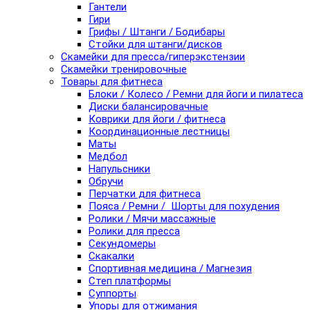
Гантели
Гири
Грифы / Штанги / Бодибары
Стойки для штанги/дисков
Скамейки для пресса/гиперэкстензии
Скамейки тренировочные
Товары для фитнеса
Блоки / Колесо / Ремни для йоги и пилатеса
Диски балансировачные
Коврики для йоги / фитнеса
Координационные лестницы
Маты
Медбол
Напульсники
Обручи
Перчатки для фитнеса
Пояса / Ремни / Шорты для похудения
Ролики / Мячи массажные
Ролики для пресса
Секундомеры
Скакалки
Спортивная медицина / Магнезия
Степ платформы
Суппорты
Упоры для отжимания