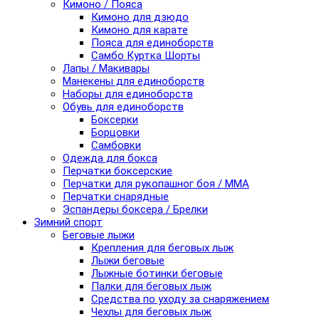
Кимоно / Пояса
Кимоно для дзюдо
Кимоно для карате
Пояса для единоборств
Самбо Куртка Шорты
Лапы / Макивары
Манекены для единоборств
Наборы для единоборств
Обувь для единоборств
Боксерки
Борцовки
Самбовки
Одежда для бокса
Перчатки боксерские
Перчатки для рукопашног боя / ММА
Перчатки снарядные
Эспандеры боксера / Брелки
Зимний спорт
Беговые лыжи
Крепления для беговых лыж
Лыжи беговые
Лыжные ботинки беговые
Палки для беговых лыж
Средства по уходу за снаряжением
Чехлы для беговых лыж