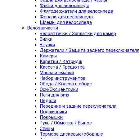
Седла для велосипеда / чехлы
Фляги для велосипеда
Флягодержатели для велосипеда
Фонари для велосипеда
Шлемы для велосипеда
Велозапчасти
Велоаптечки / Заплатки для камер
Вилки
Втулки
Держатели / Защита заднего переключател
Камеры
Каретки / Катридж
Кассета / Трещотка
Масла и смазки
Набор инструментов
Обода / Колеса в сборе
Оси/Эксцентрики
Пеги для bmx
Педали
Передние и задние переключатели
Подшипники
Покрышки
Руль / Обмотка / Вынос
Спицы
Тормоза дисковые/ободные