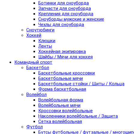
Ботинки для сноуборда
Запчасти для сноуборда
Крепления для сноуборда
Сноуборды мужские и женские
Чехлы для сноуборда
Сноутюбинги
Хоккей
Клюшки
Ленты
Хоккейная экипировка
Шайбы / Мячи для хоккея
Командный спорт
Баскетбол
Баскетбольные кроссовки
Баскетбольные мячи
Баскетбольные стойки / Щиты / Кольца
Форма баскетбольная
Волейбол
Волейбольная форма
Волейбольные мячи
Кроссовки волейбольные
Наколенники волейбольные / Защита
Сетка волейбольная
Футбол
Бутсы футбольные / футзальные / многоши