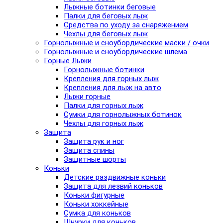
Лыжные ботинки беговые
Палки для беговых лыж
Средства по уходу за снаряжением
Чехлы для беговых лыж
Горнолыжные и сноубордические маски / очки
Горнолыжные и сноубордические шлема
Горные Лыжи
Горнолыжные ботинки
Крепления для горных лыж
Крепления для лыж на авто
Лыжи горные
Палки для горных лыж
Сумки для горнолыжных ботинок
Чехлы для горных лыж
Защита
Защита рук и ног
Защита спины
Защитные шорты
Коньки
Детские раздвижные коньки
Защита для лезвий коньков
Коньки фигурные
Коньки хоккейные
Сумка для коньков
Шнурки для коньков