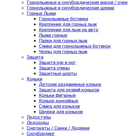
Горнолыжные и сноубордические маски / очки
Горнолыжные и сноубордические шлема
Горные Лыжи
Горнолыжные ботинки
Крепления для горных лыж
Крепления для лыж на авто
Лыжи горные
Палки для горных лыж
Сумки для горнолыжных ботинок
Чехлы для горных лыж
Защита
Защита рук и ног
Защита спины
Защитные шорты
Коньки
Детские раздвижные коньки
Защита для лезвий коньков
Коньки фигурные
Коньки хоккейные
Сумка для коньков
Шнурки для коньков
Ледоступы
Ледоходы
Снегокаты / Санки / Ледянки
Сноубординг