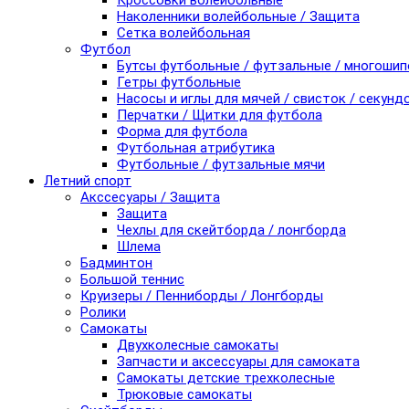
Кроссовки волейбольные
Наколенники волейбольные / Защита
Сетка волейбольная
Футбол
Бутсы футбольные / футзальные / многоши
Гетры футбольные
Насосы и иглы для мячей / свисток / секунд
Перчатки / Щитки для футбола
Форма для футбола
Футбольная атрибутика
Футбольные / футзальные мячи
Летний спорт
Акссесуары / Защита
Защита
Чехлы для скейтборда / лонгборда
Шлема
Бадминтон
Большой теннис
Круизеры / Пенниборды / Лонгборды
Ролики
Самокаты
Двухколесные самокаты
Запчасти и аксессуары для самоката
Самокаты детские трехколесные
Трюковые самокаты