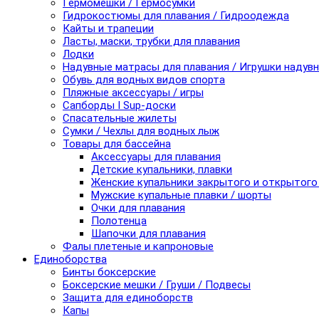
Гермомешки / Гермосумки
Гидрокостюмы для плавания / Гидроодежда
Кайты и трапеции
Ласты, маски, трубки для плавания
Лодки
Надувные матрасы для плавания / Игрушки надув
Обувь для водных видов спорта
Пляжные аксессуары / игры
Сапборды I Sup-доски
Спасательные жилеты
Сумки / Чехлы для водных лыж
Товары для бассейна
Аксессуары для плавания
Детские купальники, плавки
Женские купальники закрытого и открытого
Мужские купальные плавки / шорты
Очки для плавания
Полотенца
Шапочки для плавания
Фалы плетеные и капроновые
Единоборства
Бинты боксерские
Боксерские мешки / Груши / Подвесы
Защита для единоборств
Капы