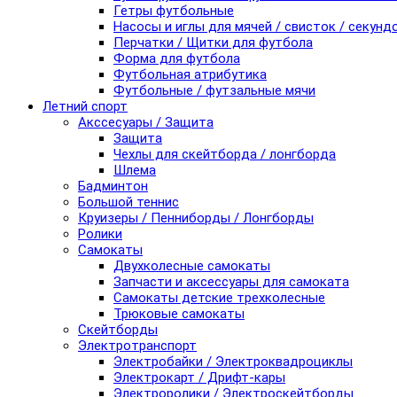
Гетры футбольные
Насосы и иглы для мячей / свисток / секунд
Перчатки / Щитки для футбола
Форма для футбола
Футбольная атрибутика
Футбольные / футзальные мячи
Летний спорт
Акссесуары / Защита
Защита
Чехлы для скейтборда / лонгборда
Шлема
Бадминтон
Большой теннис
Круизеры / Пенниборды / Лонгборды
Ролики
Самокаты
Двухколесные самокаты
Запчасти и аксессуары для самоката
Самокаты детские трехколесные
Трюковые самокаты
Скейтборды
Электротранспорт
Электробайки / Электроквадроциклы
Электрокарт / Дрифт-кары
Электроролики / Электроскейтборды