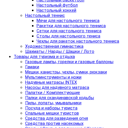
Настольный баскетбол
Настольный футбол
Настольный хоккей
Настольный теннис
Мячи для настольного тенниса
Ракетки для настольного тенниса
Сетки для настольного тенниса
Столы для настольного тениса
Чехлы для ракеток настольного тенниса
Художественная гимнастика
Шахматы / Нарды / Шашки / Лото
Товары для туризма и отдыха
Газовые лампы, горелки и газовые баллоны
Гамаки
Мешки, канистры, чехлы, сумки, рюкзаки
Мультиинструменты и ножи
Надувные матрасы INTEX
Насосы для надувного матраса
Палатки / Комплектующие
Палки для скандинавской ходьбы
Пилы, лопаты, умывальники
Посуда и наборы туриста
Спальные мешки туристов
Средства для разведения огня
Средства против насекомых