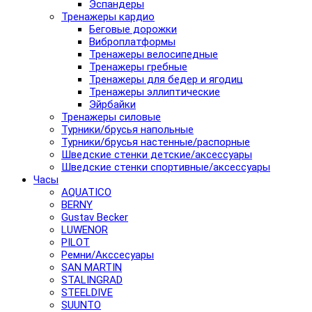
Эспандеры
Тренажеры кардио
Беговые дорожки
Виброплатформы
Тренажеры велосипедные
Тренажеры гребные
Тренажеры для бедер и ягодиц
Тренажеры эллиптические
Эйрбайки
Тренажеры силовые
Турники/брусья напольные
Турники/брусья настенные/распорные
Шведские стенки детские/аксессуары
Шведские стенки спортивные/аксессуары
Часы
AQUATICO
BERNY
Gustav Becker
LUWENOR
PILOT
Pемни/Акссесуары
SAN MARTIN
STALINGRAD
STEELDIVE
SUUNTO