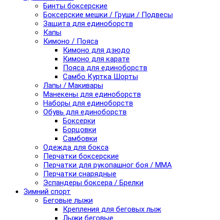
Бинты боксерские
Боксерские мешки / Груши / Подвесы
Защита для единоборств
Капы
Кимоно / Пояса
Кимоно для дзюдо
Кимоно для карате
Пояса для единоборств
Самбо Куртка Шорты
Лапы / Макивары
Манекены для единоборств
Наборы для единоборств
Обувь для единоборств
Боксерки
Борцовки
Самбовки
Одежда для бокса
Перчатки боксерские
Перчатки для рукопашног боя / ММА
Перчатки снарядные
Эспандеры боксера / Брелки
Зимний спорт
Беговые лыжи
Крепления для беговых лыж
Лыжи беговые