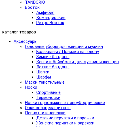
TANDORIO
Восток
Амфибия
Командирские
Ретро Восток
каталог товаров
Аксессуары
Головные уборы для женщин и мужчин
Балаклавы / Повязки на голову
Зимние банданы
Кепки и бейсболки для мужчин и женщин
Летние банданы
Шапки
Шарфы
Маски текстильные
Носки
Спортивные
Термоноски
Носки горнолыжные / сноубордические
Очки солнцезащитные
Перчатки и варежки
Детские перчатки и варежки
Женские перчатки и варежки