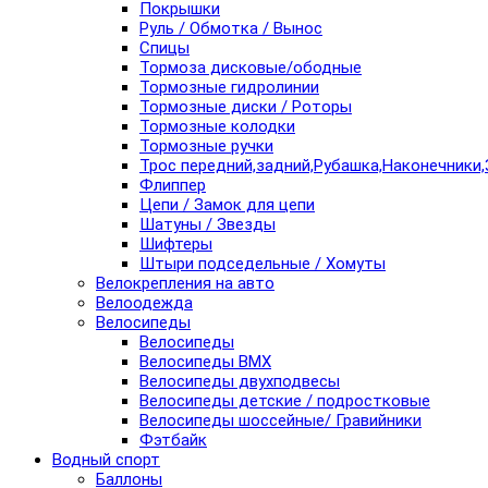
Покрышки
Руль / Обмотка / Вынос
Спицы
Тормоза дисковые/ободные
Тормозные гидролинии
Тормозные диски / Роторы
Тормозные колодки
Тормозные ручки
Трос передний,задний,Рубашка,Наконечники,
Флиппер
Цепи / Замок для цепи
Шатуны / Звезды
Шифтеры
Штыри подседельные / Хомуты
Велокрепления на авто
Велоодежда
Велосипеды
Велосипеды
Велосипеды BMX
Велосипеды двухподвесы
Велосипеды детские / подростковые
Велосипеды шоссейные/ Гравийники
Фэтбайк
Водный спорт
Баллоны