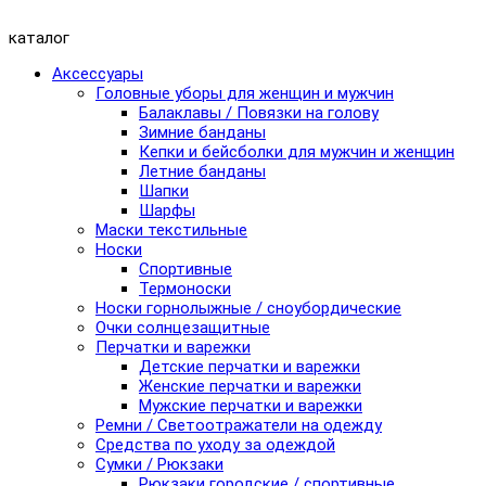
каталог
Аксессуары
Головные уборы для женщин и мужчин
Балаклавы / Повязки на голову
Зимние банданы
Кепки и бейсболки для мужчин и женщин
Летние банданы
Шапки
Шарфы
Маски текстильные
Носки
Спортивные
Термоноски
Носки горнолыжные / сноубордические
Очки солнцезащитные
Перчатки и варежки
Детские перчатки и варежки
Женские перчатки и варежки
Мужские перчатки и варежки
Ремни / Светоотражатели на одежду
Средства по уходу за одеждой
Сумки / Рюкзаки
Рюкзаки городские / спортивные