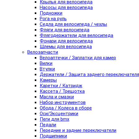
Крылья для велосипеда
Насосы для велосипеда
Подножки
Рога на руль
Седла для велосипеда / чехлы
Фляги для велосипеда
Флягодержатели для велосипеда
Фонари для велосипеда
Шлемы для велосипеда
Велозапчасти
Велоаптечки / Заплатки для камер
Вилки
Втулки
Держатели / Защита заднего переключател
Камеры
Каретки / Катридж
Кассета / Трещотка
Масла и смазки
Набор инструментов
Обода / Колеса в сборе
Оси/Эксцентрики
Пеги для bmx
Педали
Передние и задние переключатели
Подшипники