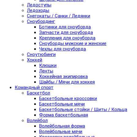
Ледоступы
Ледоходы
Снегокаты / Санки / Ледянки
Сноубординг
Ботинки для сноуборда
Запчасти для сноуборда
Крепления для сноуборда
Сноуборды мужские и женские
Чехлы для сноуборда
Сноутюбинги
Хоккей
Клюшки
Ленты
Хоккейная экипировка
Шайбы / Мячи для хоккея
Командный спорт
Баскетбол
Баскетбольные кроссовки
Баскетбольные мячи
Баскетбольные стойки / Щиты / Кольца
Форма баскетбольная
Волейбол
Волейбольная форма
Волейбольные мячи