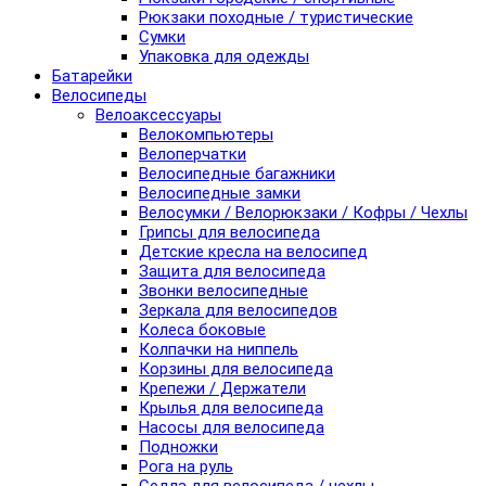
Рюкзаки походные / туристические
Сумки
Упаковка для одежды
Батарейки
Велосипеды
Велоаксессуары
Велокомпьютеры
Велоперчатки
Велосипедные багажники
Велосипедные замки
Велосумки / Велорюкзаки / Кофры / Чехлы
Грипсы для велосипеда
Детские кресла на велосипед
Защита для велосипеда
Звонки велосипедные
Зеркала для велосипедов
Колеса боковые
Колпачки на ниппель
Корзины для велосипеда
Крепежи / Держатели
Крылья для велосипеда
Насосы для велосипеда
Подножки
Рога на руль