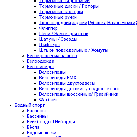
Тормозные гидролинии
Тормозные диски / Роторы
Тормозные колодки
Тормозные ручки
Трос передний,задний,Рубашка,Наконечники,
Флиппер
Цепи / Замок для цепи
Шатуны / Звезды
Шифтеры
Штыри подседельные / Хомуты
Велокрепления на авто
Велоодежда
Велосипеды
Велосипеды
Велосипеды BMX
Велосипеды двухподвесы
Велосипеды детские / подростковые
Велосипеды шоссейные/ Гравийники
Фэтбайк
Водный спорт
Баллоны
Бассейны
Вейкборды I Ниборды
Вёсла
Водные лыжи