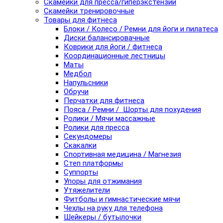
Скамейки для пресса/гиперэкстензии
Скамейки тренировочные
Товары для фитнеса
Блоки / Колесо / Ремни для йоги и пилатеса
Диски балансировачные
Коврики для йоги / фитнеса
Координационные лестницы
Маты
Медбол
Напульсники
Обручи
Перчатки для фитнеса
Пояса / Ремни / Шорты для похудения
Ролики / Мячи массажные
Ролики для пресса
Секундомеры
Скакалки
Спортивная медицина / Магнезия
Степ платформы
Суппорты
Упоры для отжимания
Утяжелители
Фитболы и гимнастические мячи
Чехлы на руку для телефона
Шейкеры / бутылочки