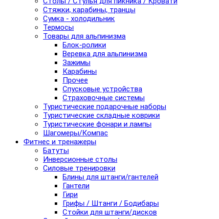
Столы / Стулья для пикника / Кровати
Стяжки, карабины, транцы
Сумка - холодильник
Термосы
Товары для альпинизма
Блок-ролики
Веревка для альпинизма
Зажимы
Карабины
Прочее
Спусковые устройства
Страховочные системы
Туристические подарочные наборы
Туристические складные коврики
Туристические фонари и лампы
Шагомеры/Компас
Фитнес и тренажеры
Батуты
Инверсионные столы
Силовые тренировки
Блины для штанги/гантелей
Гантели
Гири
Грифы / Штанги / Бодибары
Стойки для штанги/дисков