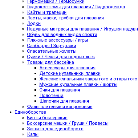
Гермомешки / Гермосумки
Гидрокостюмы для плавания / Гидроодежда
Кайты и трапеции
Ласты, маски, трубки для плавания
Лодки
Надувные матрасы для плавания / Игрушки надув
Обувь для водных видов спорта
Пляжные аксессуары / игры
Сапборды I Sup-доски
Спасательные жилеты
Сумки / Чехлы для водных лыж
Товары для бассейна
Аксессуары для плавания
Детские купальники, плавки
Женские купальники закрытого и открытого
Мужские купальные плавки / шорты
Очки для плавания
Полотенца
Шапочки для плавания
Фалы плетеные и капроновые
Единоборства
Бинты боксерские
Боксерские мешки / Груши / Подвесы
Защита для единоборств
Капы