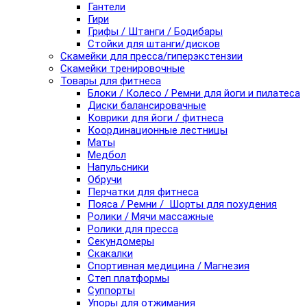
Гантели
Гири
Грифы / Штанги / Бодибары
Стойки для штанги/дисков
Скамейки для пресса/гиперэкстензии
Скамейки тренировочные
Товары для фитнеса
Блоки / Колесо / Ремни для йоги и пилатеса
Диски балансировачные
Коврики для йоги / фитнеса
Координационные лестницы
Маты
Медбол
Напульсники
Обручи
Перчатки для фитнеса
Пояса / Ремни / Шорты для похудения
Ролики / Мячи массажные
Ролики для пресса
Секундомеры
Скакалки
Спортивная медицина / Магнезия
Степ платформы
Суппорты
Упоры для отжимания