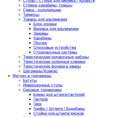
Столы / Стулья для пикника / Кровати
Стяжки, карабины, транцы
Сумка - холодильник
Термосы
Товары для альпинизма
Блок-ролики
Веревка для альпинизма
Зажимы
Карабины
Прочее
Спусковые устройства
Страховочные системы
Туристические подарочные наборы
Туристические складные коврики
Туристические фонари и лампы
Шагомеры/Компас
Фитнес и тренажеры
Батуты
Инверсионные столы
Силовые тренировки
Блины для штанги/гантелей
Гантели
Гири
Грифы / Штанги / Бодибары
Стойки для штанги/дисков