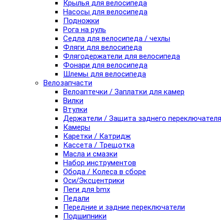
Крылья для велосипеда
Насосы для велосипеда
Подножки
Рога на руль
Седла для велосипеда / чехлы
Фляги для велосипеда
Флягодержатели для велосипеда
Фонари для велосипеда
Шлемы для велосипеда
Велозапчасти
Велоаптечки / Заплатки для камер
Вилки
Втулки
Держатели / Защита заднего переключател
Камеры
Каретки / Катридж
Кассета / Трещотка
Масла и смазки
Набор инструментов
Обода / Колеса в сборе
Оси/Эксцентрики
Пеги для bmx
Педали
Передние и задние переключатели
Подшипники