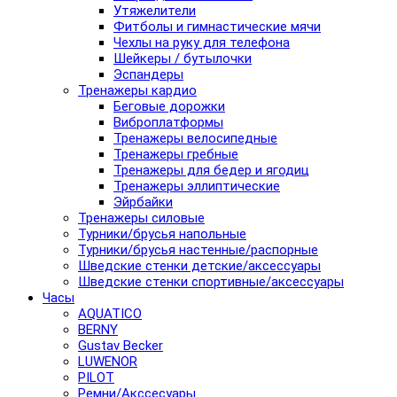
Утяжелители
Фитболы и гимнастические мячи
Чехлы на руку для телефона
Шейкеры / бутылочки
Эспандеры
Тренажеры кардио
Беговые дорожки
Виброплатформы
Тренажеры велосипедные
Тренажеры гребные
Тренажеры для бедер и ягодиц
Тренажеры эллиптические
Эйрбайки
Тренажеры силовые
Турники/брусья напольные
Турники/брусья настенные/распорные
Шведские стенки детские/аксессуары
Шведские стенки спортивные/аксессуары
Часы
AQUATICO
BERNY
Gustav Becker
LUWENOR
PILOT
Pемни/Акссесуары