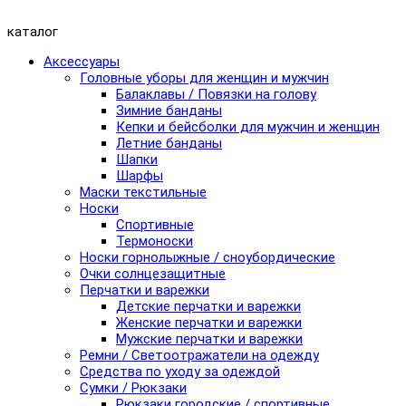
каталог
Аксессуары
Головные уборы для женщин и мужчин
Балаклавы / Повязки на голову
Зимние банданы
Кепки и бейсболки для мужчин и женщин
Летние банданы
Шапки
Шарфы
Маски текстильные
Носки
Спортивные
Термоноски
Носки горнолыжные / сноубордические
Очки солнцезащитные
Перчатки и варежки
Детские перчатки и варежки
Женские перчатки и варежки
Мужские перчатки и варежки
Ремни / Светоотражатели на одежду
Средства по уходу за одеждой
Сумки / Рюкзаки
Рюкзаки городские / спортивные