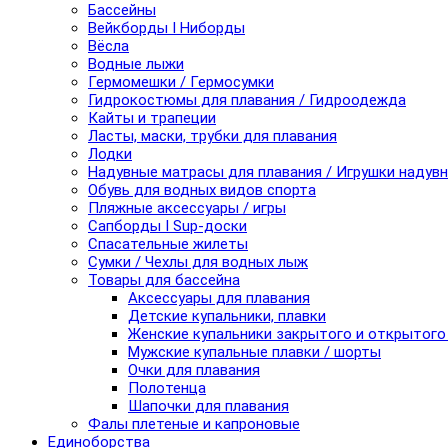
Бассейны
Вейкборды I Ниборды
Вёсла
Водные лыжи
Гермомешки / Гермосумки
Гидрокостюмы для плавания / Гидроодежда
Кайты и трапеции
Ласты, маски, трубки для плавания
Лодки
Надувные матрасы для плавания / Игрушки надув
Обувь для водных видов спорта
Пляжные аксессуары / игры
Сапборды I Sup-доски
Спасательные жилеты
Сумки / Чехлы для водных лыж
Товары для бассейна
Аксессуары для плавания
Детские купальники, плавки
Женские купальники закрытого и открытого
Мужские купальные плавки / шорты
Очки для плавания
Полотенца
Шапочки для плавания
Фалы плетеные и капроновые
Единоборства