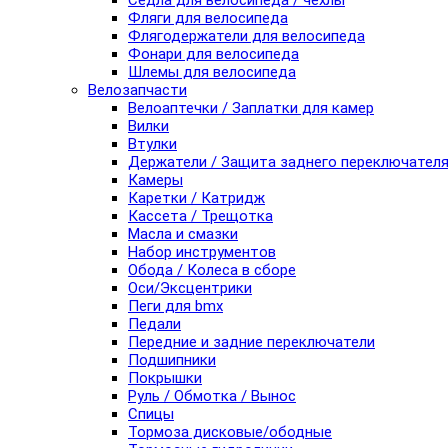
Седла для велосипеда / чехлы
Фляги для велосипеда
Флягодержатели для велосипеда
Фонари для велосипеда
Шлемы для велосипеда
Велозапчасти
Велоаптечки / Заплатки для камер
Вилки
Втулки
Держатели / Защита заднего переключател
Камеры
Каретки / Катридж
Кассета / Трещотка
Масла и смазки
Набор инструментов
Обода / Колеса в сборе
Оси/Эксцентрики
Пеги для bmx
Педали
Передние и задние переключатели
Подшипники
Покрышки
Руль / Обмотка / Вынос
Спицы
Тормоза дисковые/ободные