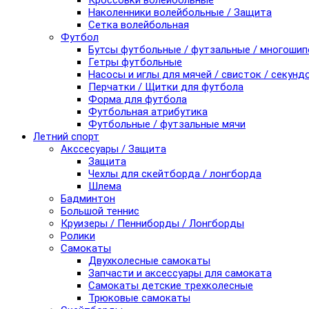
Кроссовки волейбольные
Наколенники волейбольные / Защита
Сетка волейбольная
Футбол
Бутсы футбольные / футзальные / многоши
Гетры футбольные
Насосы и иглы для мячей / свисток / секунд
Перчатки / Щитки для футбола
Форма для футбола
Футбольная атрибутика
Футбольные / футзальные мячи
Летний спорт
Акссесуары / Защита
Защита
Чехлы для скейтборда / лонгборда
Шлема
Бадминтон
Большой теннис
Круизеры / Пенниборды / Лонгборды
Ролики
Самокаты
Двухколесные самокаты
Запчасти и аксессуары для самоката
Самокаты детские трехколесные
Трюковые самокаты