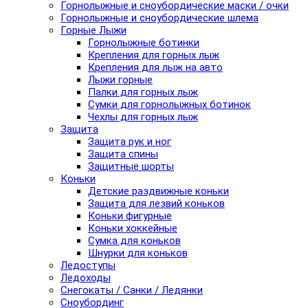
Горнолыжные и сноубордические маски / очки
Горнолыжные и сноубордические шлема
Горные Лыжи
Горнолыжные ботинки
Крепления для горных лыж
Крепления для лыж на авто
Лыжи горные
Палки для горных лыж
Сумки для горнолыжных ботинок
Чехлы для горных лыж
Защита
Защита рук и ног
Защита спины
Защитные шорты
Коньки
Детские раздвижные коньки
Защита для лезвий коньков
Коньки фигурные
Коньки хоккейные
Сумка для коньков
Шнурки для коньков
Ледоступы
Ледоходы
Снегокаты / Санки / Ледянки
Сноубординг