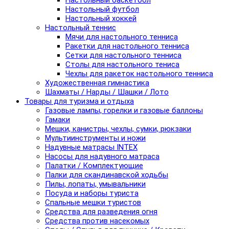
Настольный баскетбол
Настольный футбол
Настольный хоккей
Настольный теннис
Мячи для настольного тенниса
Ракетки для настольного тенниса
Сетки для настольного тенниса
Столы для настольного тениса
Чехлы для ракеток настольного тенниса
Художественная гимнастика
Шахматы / Нарды / Шашки / Лото
Товары для туризма и отдыха
Газовые лампы, горелки и газовые баллоны
Гамаки
Мешки, канистры, чехлы, сумки, рюкзаки
Мультиинструменты и ножи
Надувные матрасы INTEX
Насосы для надувного матраса
Палатки / Комплектующие
Палки для скандинавской ходьбы
Пилы, лопаты, умывальники
Посуда и наборы туриста
Спальные мешки туристов
Средства для разведения огня
Средства против насекомых