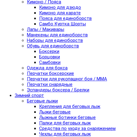
Кимоно / Пояса
Кимоно для дзюдо
Кимоно для карате
Пояса для единоборств
Самбо Куртка Шорты
Лапы / Макивары
Манекены для единоборств
Наборы для единоборств
Обувь для единоборств
Боксерки
Борцовки
Самбовки
Одежда для бокса
Перчатки боксерские
Перчатки для рукопашног боя / ММА
Перчатки снарядные
Эспандеры боксера / Брелки
Зимний спорт
Беговые лыжи
Крепления для беговых лыж
Лыжи беговые
Лыжные ботинки беговые
Палки для беговых лыж
Средства по уходу за снаряжением
Чехлы для беговых лыж