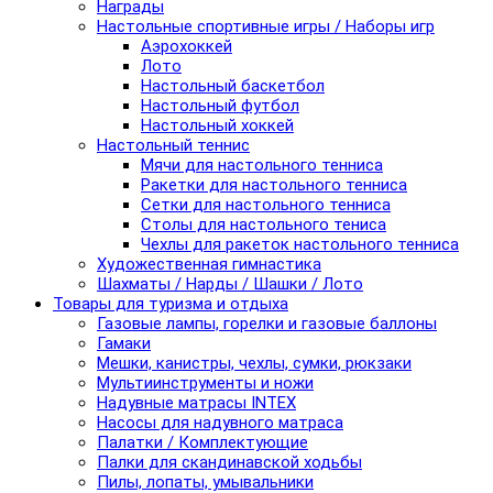
Награды
Настольные спортивные игры / Наборы игр
Аэрохоккей
Лото
Настольный баскетбол
Настольный футбол
Настольный хоккей
Настольный теннис
Мячи для настольного тенниса
Ракетки для настольного тенниса
Сетки для настольного тенниса
Столы для настольного тениса
Чехлы для ракеток настольного тенниса
Художественная гимнастика
Шахматы / Нарды / Шашки / Лото
Товары для туризма и отдыха
Газовые лампы, горелки и газовые баллоны
Гамаки
Мешки, канистры, чехлы, сумки, рюкзаки
Мультиинструменты и ножи
Надувные матрасы INTEX
Насосы для надувного матраса
Палатки / Комплектующие
Палки для скандинавской ходьбы
Пилы, лопаты, умывальники