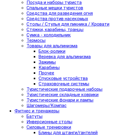
Посуда и наборы туриста
Спальные мешки туристов
Средства для разведения огня
Средства против насекомых
Столы / Стулья для пикника / Кровати
Стяжки, карабины, транцы
Сумка - холодильник
Термосы
Товары для альпинизма
Блок-ролики
Веревка для альпинизма
Зажимы
Карабины
Прочее
Спусковые устройства
Страховочные системы
Туристические подарочные наборы
Туристические складные коврики
Туристические фонари и лампы
Шагомеры/Компас
Фитнес и тренажеры
Батуты
Инверсионные столы
Силовые тренировки
Блины для штанги/гантелей