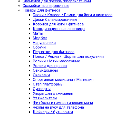
Скамейки для пресса/гиперэкстензии
Скамейки тренировочные
Товары для фитнеса
Блоки / Колесо / Ремни для йоги и пилатеса
Диски балансировачные
Коврики для йоги / фитнеса
Координационные лестницы
Маты
Медбол
Напульсники
Обручи
Перчатки для фитнеса
Пояса / Ремни / Шорты для похудения
Ролики / Мячи массажные
Ролики для пресса
Секундомеры
Скакалки
Спортивная медицина / Магнезия
Степ платформы
Суппорты
Упоры для отжимания
Утяжелители
Фитболы и гимнастические мячи
Чехлы на руку для телефона
Шейкеры / бутылочки