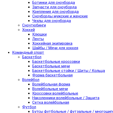
Ботинки для сноуборда
Запчасти для сноуборда
Крепления для сноуборда
Сноуборды мужские и женские
Чехлы для сноуборда
Сноутюбинги
Хоккей
Клюшки
Ленты
Хоккейная экипировка
Шайбы / Мячи для хоккея
Командный спорт
Баскетбол
Баскетбольные кроссовки
Баскетбольные мячи
Баскетбольные стойки / Щиты / Кольца
Форма баскетбольная
Волейбол
Волейбольная форма
Волейбольные мячи
Кроссовки волейбольные
Наколенники волейбольные / Защита
Сетка волейбольная
Футбол
Бутсы футбольные / футзальные / многоши