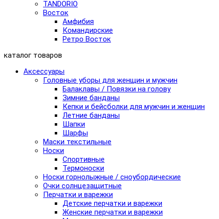
TANDORIO
Восток
Амфибия
Командирские
Ретро Восток
каталог товаров
Аксессуары
Головные уборы для женщин и мужчин
Балаклавы / Повязки на голову
Зимние банданы
Кепки и бейсболки для мужчин и женщин
Летние банданы
Шапки
Шарфы
Маски текстильные
Носки
Спортивные
Термоноски
Носки горнолыжные / сноубордические
Очки солнцезащитные
Перчатки и варежки
Детские перчатки и варежки
Женские перчатки и варежки