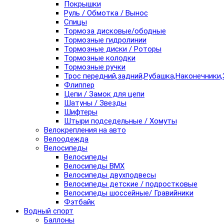
Покрышки
Руль / Обмотка / Вынос
Спицы
Тормоза дисковые/ободные
Тормозные гидролинии
Тормозные диски / Роторы
Тормозные колодки
Тормозные ручки
Трос передний,задний,Рубашка,Наконечники,
Флиппер
Цепи / Замок для цепи
Шатуны / Звезды
Шифтеры
Штыри подседельные / Хомуты
Велокрепления на авто
Велоодежда
Велосипеды
Велосипеды
Велосипеды BMX
Велосипеды двухподвесы
Велосипеды детские / подростковые
Велосипеды шоссейные/ Гравийники
Фэтбайк
Водный спорт
Баллоны