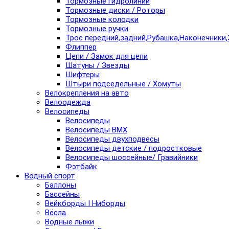
Тормозные гидролинии
Тормозные диски / Роторы
Тормозные колодки
Тормозные ручки
Трос передний,задний,Рубашка,Наконечники,
Флиппер
Цепи / Замок для цепи
Шатуны / Звезды
Шифтеры
Штыри подседельные / Хомуты
Велокрепления на авто
Велоодежда
Велосипеды
Велосипеды
Велосипеды BMX
Велосипеды двухподвесы
Велосипеды детские / подростковые
Велосипеды шоссейные/ Гравийники
Фэтбайк
Водный спорт
Баллоны
Бассейны
Вейкборды I Ниборды
Вёсла
Водные лыжи