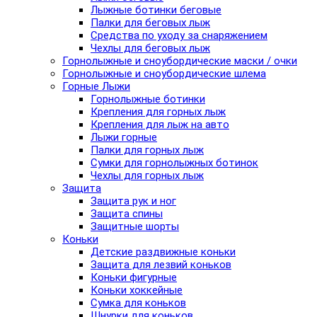
Лыжные ботинки беговые
Палки для беговых лыж
Средства по уходу за снаряжением
Чехлы для беговых лыж
Горнолыжные и сноубордические маски / очки
Горнолыжные и сноубордические шлема
Горные Лыжи
Горнолыжные ботинки
Крепления для горных лыж
Крепления для лыж на авто
Лыжи горные
Палки для горных лыж
Сумки для горнолыжных ботинок
Чехлы для горных лыж
Защита
Защита рук и ног
Защита спины
Защитные шорты
Коньки
Детские раздвижные коньки
Защита для лезвий коньков
Коньки фигурные
Коньки хоккейные
Сумка для коньков
Шнурки для коньков