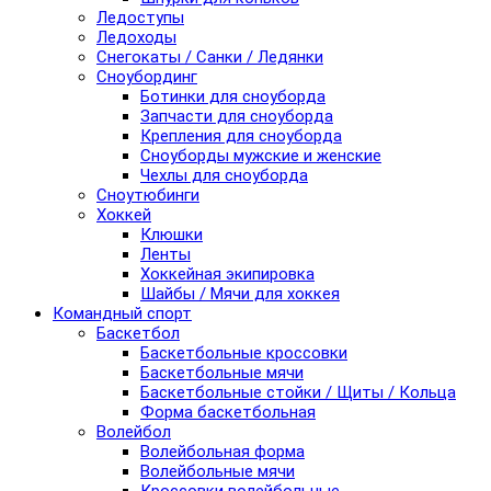
Ледоступы
Ледоходы
Снегокаты / Санки / Ледянки
Сноубординг
Ботинки для сноуборда
Запчасти для сноуборда
Крепления для сноуборда
Сноуборды мужские и женские
Чехлы для сноуборда
Сноутюбинги
Хоккей
Клюшки
Ленты
Хоккейная экипировка
Шайбы / Мячи для хоккея
Командный спорт
Баскетбол
Баскетбольные кроссовки
Баскетбольные мячи
Баскетбольные стойки / Щиты / Кольца
Форма баскетбольная
Волейбол
Волейбольная форма
Волейбольные мячи