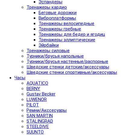
Эспандеры
Тренажеры кардио
Беговые дорожки
Виброплатформы
Тренажеры велосипедные
Тренажеры гребные
Тренажеры для бедер и ягодиц
Тренажеры эллиптические
Эйрбайки
Тренажеры силовые
Турники/брусья напольные
Турники/брусья настенные/распорные
Шведские стенки детские/аксессуары
Шведские стенки спортивные/аксессуары
Часы
AQUATICO
BERNY
Gustav Becker
LUWENOR
PILOT
Pемни/Акссесуары
SAN MARTIN
STALINGRAD
STEELDIVE
SUUNTO