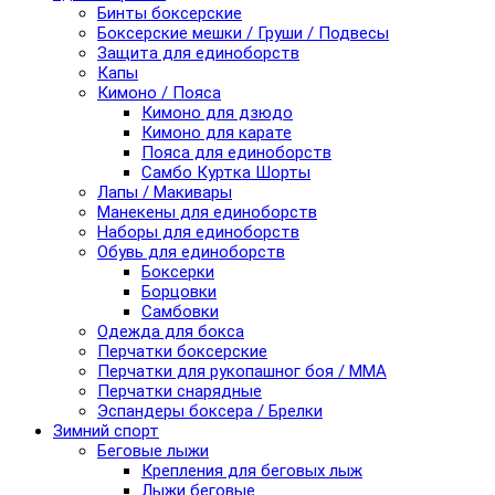
Бинты боксерские
Боксерские мешки / Груши / Подвесы
Защита для единоборств
Капы
Кимоно / Пояса
Кимоно для дзюдо
Кимоно для карате
Пояса для единоборств
Самбо Куртка Шорты
Лапы / Макивары
Манекены для единоборств
Наборы для единоборств
Обувь для единоборств
Боксерки
Борцовки
Самбовки
Одежда для бокса
Перчатки боксерские
Перчатки для рукопашног боя / ММА
Перчатки снарядные
Эспандеры боксера / Брелки
Зимний спорт
Беговые лыжи
Крепления для беговых лыж
Лыжи беговые