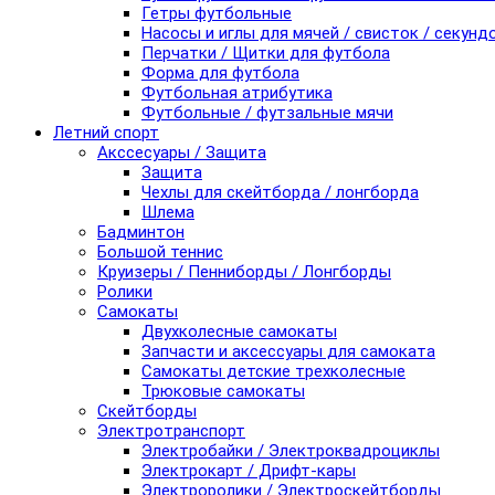
Гетры футбольные
Насосы и иглы для мячей / свисток / секунд
Перчатки / Щитки для футбола
Форма для футбола
Футбольная атрибутика
Футбольные / футзальные мячи
Летний спорт
Акссесуары / Защита
Защита
Чехлы для скейтборда / лонгборда
Шлема
Бадминтон
Большой теннис
Круизеры / Пенниборды / Лонгборды
Ролики
Самокаты
Двухколесные самокаты
Запчасти и аксессуары для самоката
Самокаты детские трехколесные
Трюковые самокаты
Скейтборды
Электротранспорт
Электробайки / Электроквадроциклы
Электрокарт / Дрифт-кары
Электроролики / Электроскейтборды