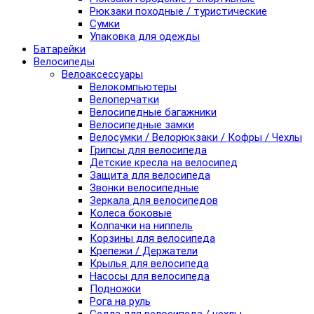
Рюкзаки походные / туристические
Сумки
Упаковка для одежды
Батарейки
Велосипеды
Велоаксессуары
Велокомпьютеры
Велоперчатки
Велосипедные багажники
Велосипедные замки
Велосумки / Велорюкзаки / Кофры / Чехлы
Грипсы для велосипеда
Детские кресла на велосипед
Защита для велосипеда
Звонки велосипедные
Зеркала для велосипедов
Колеса боковые
Колпачки на ниппель
Корзины для велосипеда
Крепежи / Держатели
Крылья для велосипеда
Насосы для велосипеда
Подножки
Рога на руль