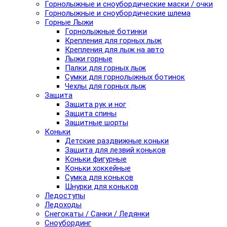
Горнолыжные и сноубордические маски / очки
Горнолыжные и сноубордические шлема
Горные Лыжи
Горнолыжные ботинки
Крепления для горных лыж
Крепления для лыж на авто
Лыжи горные
Палки для горных лыж
Сумки для горнолыжных ботинок
Чехлы для горных лыж
Защита
Защита рук и ног
Защита спины
Защитные шорты
Коньки
Детские раздвижные коньки
Защита для лезвий коньков
Коньки фигурные
Коньки хоккейные
Сумка для коньков
Шнурки для коньков
Ледоступы
Ледоходы
Снегокаты / Санки / Ледянки
Сноубординг