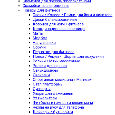
Скамейки для пресса/гиперэкстензии
Скамейки тренировочные
Товары для фитнеса
Блоки / Колесо / Ремни для йоги и пилатеса
Диски балансировачные
Коврики для йоги / фитнеса
Координационные лестницы
Маты
Медбол
Напульсники
Обручи
Перчатки для фитнеса
Пояса / Ремни / Шорты для похудения
Ролики / Мячи массажные
Ролики для пресса
Секундомеры
Скакалки
Спортивная медицина / Магнезия
Степ платформы
Суппорты
Упоры для отжимания
Утяжелители
Фитболы и гимнастические мячи
Чехлы на руку для телефона
Шейкеры / бутылочки