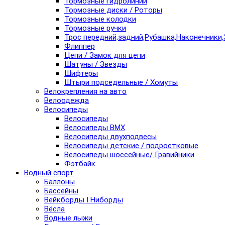
Тормозные гидролинии
Тормозные диски / Роторы
Тормозные колодки
Тормозные ручки
Трос передний,задний,Рубашка,Наконечники,
Флиппер
Цепи / Замок для цепи
Шатуны / Звезды
Шифтеры
Штыри подседельные / Хомуты
Велокрепления на авто
Велоодежда
Велосипеды
Велосипеды
Велосипеды BMX
Велосипеды двухподвесы
Велосипеды детские / подростковые
Велосипеды шоссейные/ Гравийники
Фэтбайк
Водный спорт
Баллоны
Бассейны
Вейкборды I Ниборды
Вёсла
Водные лыжи