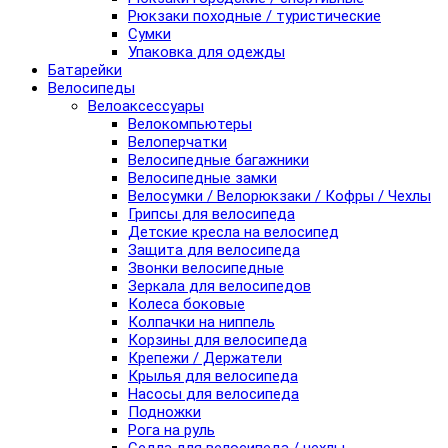
Рюкзаки походные / туристические
Сумки
Упаковка для одежды
Батарейки
Велосипеды
Велоаксессуары
Велокомпьютеры
Велоперчатки
Велосипедные багажники
Велосипедные замки
Велосумки / Велорюкзаки / Кофры / Чехлы
Грипсы для велосипеда
Детские кресла на велосипед
Защита для велосипеда
Звонки велосипедные
Зеркала для велосипедов
Колеса боковые
Колпачки на ниппель
Корзины для велосипеда
Крепежи / Держатели
Крылья для велосипеда
Насосы для велосипеда
Подножки
Рога на руль