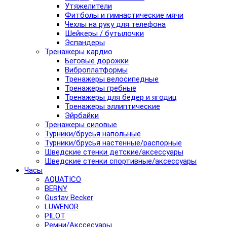
Утяжелители
Фитболы и гимнастические мячи
Чехлы на руку для телефона
Шейкеры / бутылочки
Эспандеры
Тренажеры кардио
Беговые дорожки
Виброплатформы
Тренажеры велосипедные
Тренажеры гребные
Тренажеры для бедер и ягодиц
Тренажеры эллиптические
Эйрбайки
Тренажеры силовые
Турники/брусья напольные
Турники/брусья настенные/распорные
Шведские стенки детские/аксессуары
Шведские стенки спортивные/аксессуары
Часы
AQUATICO
BERNY
Gustav Becker
LUWENOR
PILOT
Pемни/Акссесуары