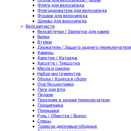
Седла для велосипеда / чехлы
Фляги для велосипеда
Флягодержатели для велосипеда
Фонари для велосипеда
Шлемы для велосипеда
Велозапчасти
Велоаптечки / Заплатки для камер
Вилки
Втулки
Держатели / Защита заднего переключател
Камеры
Каретки / Катридж
Кассета / Трещотка
Масла и смазки
Набор инструментов
Обода / Колеса в сборе
Оси/Эксцентрики
Пеги для bmx
Педали
Передние и задние переключатели
Подшипники
Покрышки
Руль / Обмотка / Вынос
Спицы
Тормоза дисковые/ободные