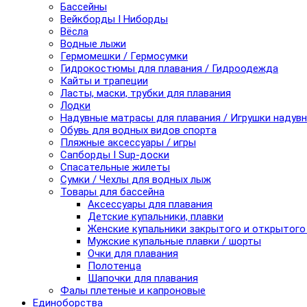
Бассейны
Вейкборды I Ниборды
Вёсла
Водные лыжи
Гермомешки / Гермосумки
Гидрокостюмы для плавания / Гидроодежда
Кайты и трапеции
Ласты, маски, трубки для плавания
Лодки
Надувные матрасы для плавания / Игрушки надув
Обувь для водных видов спорта
Пляжные аксессуары / игры
Сапборды I Sup-доски
Спасательные жилеты
Сумки / Чехлы для водных лыж
Товары для бассейна
Аксессуары для плавания
Детские купальники, плавки
Женские купальники закрытого и открытого
Мужские купальные плавки / шорты
Очки для плавания
Полотенца
Шапочки для плавания
Фалы плетеные и капроновые
Единоборства