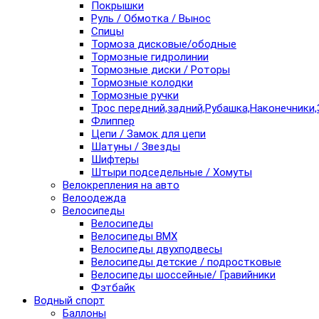
Покрышки
Руль / Обмотка / Вынос
Спицы
Тормоза дисковые/ободные
Тормозные гидролинии
Тормозные диски / Роторы
Тормозные колодки
Тормозные ручки
Трос передний,задний,Рубашка,Наконечники,
Флиппер
Цепи / Замок для цепи
Шатуны / Звезды
Шифтеры
Штыри подседельные / Хомуты
Велокрепления на авто
Велоодежда
Велосипеды
Велосипеды
Велосипеды BMX
Велосипеды двухподвесы
Велосипеды детские / подростковые
Велосипеды шоссейные/ Гравийники
Фэтбайк
Водный спорт
Баллоны