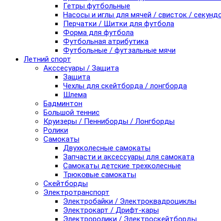
Гетры футбольные
Насосы и иглы для мячей / свисток / секунд
Перчатки / Щитки для футбола
Форма для футбола
Футбольная атрибутика
Футбольные / футзальные мячи
Летний спорт
Акссесуары / Защита
Защита
Чехлы для скейтборда / лонгборда
Шлема
Бадминтон
Большой теннис
Круизеры / Пенниборды / Лонгборды
Ролики
Самокаты
Двухколесные самокаты
Запчасти и аксессуары для самоката
Самокаты детские трехколесные
Трюковые самокаты
Скейтборды
Электротранспорт
Электробайки / Электроквадроциклы
Электрокарт / Дрифт-кары
Электроролики / Электроскейтборды