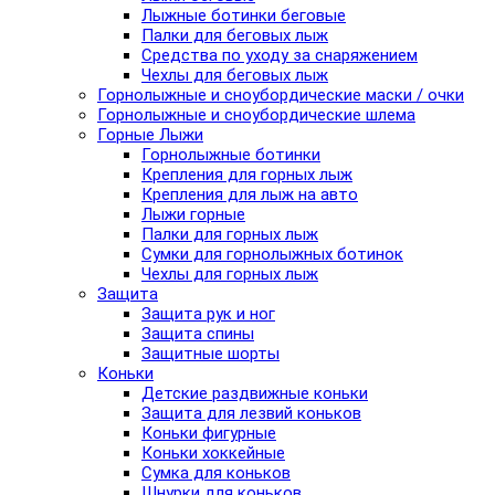
Лыжные ботинки беговые
Палки для беговых лыж
Средства по уходу за снаряжением
Чехлы для беговых лыж
Горнолыжные и сноубордические маски / очки
Горнолыжные и сноубордические шлема
Горные Лыжи
Горнолыжные ботинки
Крепления для горных лыж
Крепления для лыж на авто
Лыжи горные
Палки для горных лыж
Сумки для горнолыжных ботинок
Чехлы для горных лыж
Защита
Защита рук и ног
Защита спины
Защитные шорты
Коньки
Детские раздвижные коньки
Защита для лезвий коньков
Коньки фигурные
Коньки хоккейные
Сумка для коньков
Шнурки для коньков