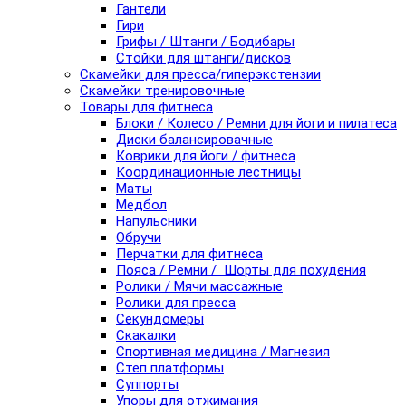
Гантели
Гири
Грифы / Штанги / Бодибары
Стойки для штанги/дисков
Скамейки для пресса/гиперэкстензии
Скамейки тренировочные
Товары для фитнеса
Блоки / Колесо / Ремни для йоги и пилатеса
Диски балансировачные
Коврики для йоги / фитнеса
Координационные лестницы
Маты
Медбол
Напульсники
Обручи
Перчатки для фитнеса
Пояса / Ремни / Шорты для похудения
Ролики / Мячи массажные
Ролики для пресса
Секундомеры
Скакалки
Спортивная медицина / Магнезия
Степ платформы
Суппорты
Упоры для отжимания