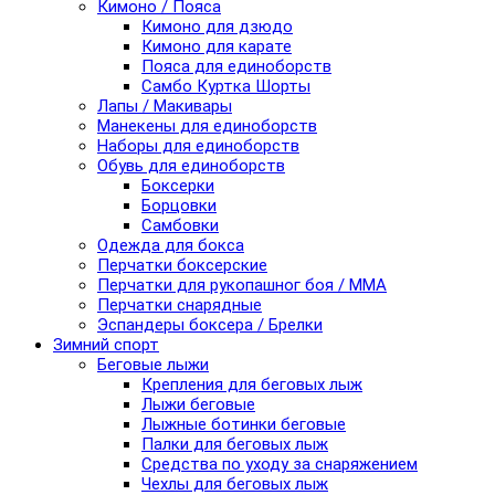
Кимоно / Пояса
Кимоно для дзюдо
Кимоно для карате
Пояса для единоборств
Самбо Куртка Шорты
Лапы / Макивары
Манекены для единоборств
Наборы для единоборств
Обувь для единоборств
Боксерки
Борцовки
Самбовки
Одежда для бокса
Перчатки боксерские
Перчатки для рукопашног боя / ММА
Перчатки снарядные
Эспандеры боксера / Брелки
Зимний спорт
Беговые лыжи
Крепления для беговых лыж
Лыжи беговые
Лыжные ботинки беговые
Палки для беговых лыж
Средства по уходу за снаряжением
Чехлы для беговых лыж