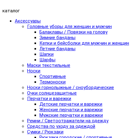
каталог
Аксессуары
Головные уборы для женщин и мужчин
Балаклавы / Повязки на голову
Зимние банданы
Кепки и бейсболки для мужчин и женщин
Летние банданы
Шапки
Шарфы
Маски текстильные
Носки
Спортивные
Термоноски
Носки горнолыжные / сноубордические
Очки солнцезащитные
Перчатки и варежки
Детские перчатки и варежки
Женские перчатки и варежки
Мужские перчатки и варежки
Ремни / Светоотражатели на одежду
Средства по уходу за одеждой
Сумки / Рюкзаки
Рюкзаки городские / спортивные