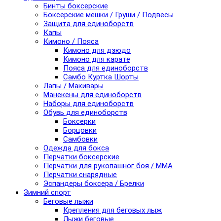
Бинты боксерские
Боксерские мешки / Груши / Подвесы
Защита для единоборств
Капы
Кимоно / Пояса
Кимоно для дзюдо
Кимоно для карате
Пояса для единоборств
Самбо Куртка Шорты
Лапы / Макивары
Манекены для единоборств
Наборы для единоборств
Обувь для единоборств
Боксерки
Борцовки
Самбовки
Одежда для бокса
Перчатки боксерские
Перчатки для рукопашног боя / ММА
Перчатки снарядные
Эспандеры боксера / Брелки
Зимний спорт
Беговые лыжи
Крепления для беговых лыж
Лыжи беговые