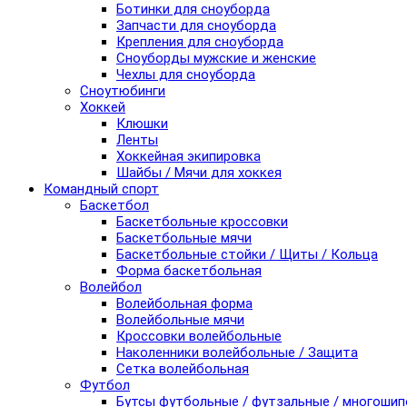
Ботинки для сноуборда
Запчасти для сноуборда
Крепления для сноуборда
Сноуборды мужские и женские
Чехлы для сноуборда
Сноутюбинги
Хоккей
Клюшки
Ленты
Хоккейная экипировка
Шайбы / Мячи для хоккея
Командный спорт
Баскетбол
Баскетбольные кроссовки
Баскетбольные мячи
Баскетбольные стойки / Щиты / Кольца
Форма баскетбольная
Волейбол
Волейбольная форма
Волейбольные мячи
Кроссовки волейбольные
Наколенники волейбольные / Защита
Сетка волейбольная
Футбол
Бутсы футбольные / футзальные / многоши