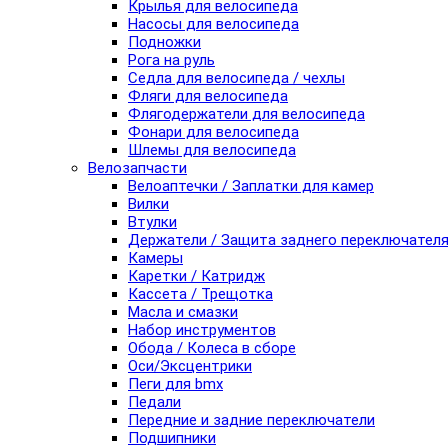
Крылья для велосипеда
Насосы для велосипеда
Подножки
Рога на руль
Седла для велосипеда / чехлы
Фляги для велосипеда
Флягодержатели для велосипеда
Фонари для велосипеда
Шлемы для велосипеда
Велозапчасти
Велоаптечки / Заплатки для камер
Вилки
Втулки
Держатели / Защита заднего переключател
Камеры
Каретки / Катридж
Кассета / Трещотка
Масла и смазки
Набор инструментов
Обода / Колеса в сборе
Оси/Эксцентрики
Пеги для bmx
Педали
Передние и задние переключатели
Подшипники