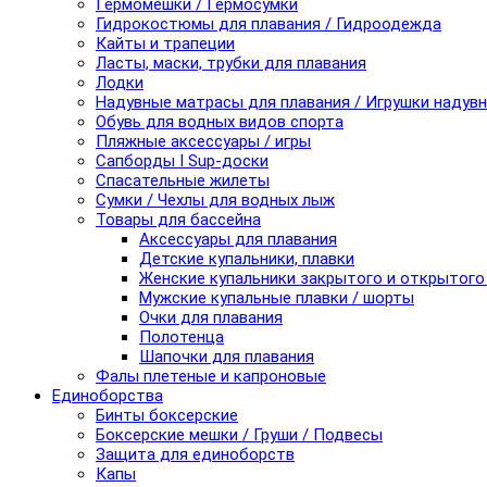
Гермомешки / Гермосумки
Гидрокостюмы для плавания / Гидроодежда
Кайты и трапеции
Ласты, маски, трубки для плавания
Лодки
Надувные матрасы для плавания / Игрушки надув
Обувь для водных видов спорта
Пляжные аксессуары / игры
Сапборды I Sup-доски
Спасательные жилеты
Сумки / Чехлы для водных лыж
Товары для бассейна
Аксессуары для плавания
Детские купальники, плавки
Женские купальники закрытого и открытого
Мужские купальные плавки / шорты
Очки для плавания
Полотенца
Шапочки для плавания
Фалы плетеные и капроновые
Единоборства
Бинты боксерские
Боксерские мешки / Груши / Подвесы
Защита для единоборств
Капы