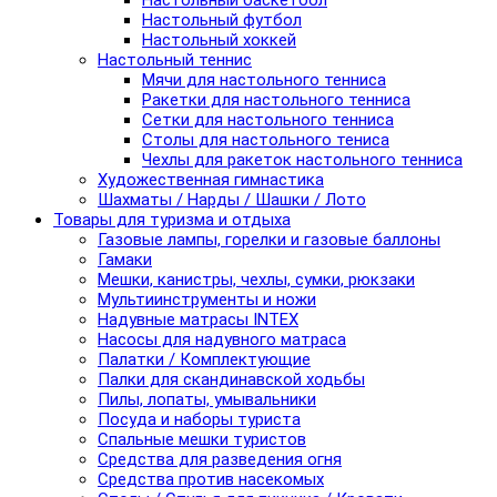
Настольный баскетбол
Настольный футбол
Настольный хоккей
Настольный теннис
Мячи для настольного тенниса
Ракетки для настольного тенниса
Сетки для настольного тенниса
Столы для настольного тениса
Чехлы для ракеток настольного тенниса
Художественная гимнастика
Шахматы / Нарды / Шашки / Лото
Товары для туризма и отдыха
Газовые лампы, горелки и газовые баллоны
Гамаки
Мешки, канистры, чехлы, сумки, рюкзаки
Мультиинструменты и ножи
Надувные матрасы INTEX
Насосы для надувного матраса
Палатки / Комплектующие
Палки для скандинавской ходьбы
Пилы, лопаты, умывальники
Посуда и наборы туриста
Спальные мешки туристов
Средства для разведения огня
Средства против насекомых