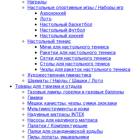
Награды
Настольные спортивные игры / Наборы игр
Аэрохоккей
Лото
Настольный баскетбол
Настольный футбол
Настольный хоккей
Настольный теннис
Мячи для настольного тенниса
Ракетки для настольного тенниса
Сетки для настольного тенниса
Столы для настольного тениса
Чехлы для ракеток настольного тенниса
Художественная гимнастика
Шахматы / Нарды / Шашки / Лото
Товары для туризма и отдыха
Газовые лампы, горелки и газовые баллоны
Гамаки
Мешки, канистры, чехлы, сумки, рюкзаки
Мультиинструменты и ножи
Надувные матрасы INTEX
Насосы для надувного матраса
Палатки / Комплектующие
Палки для скандинавской ходьбы
Пилы, лопаты, умывальники