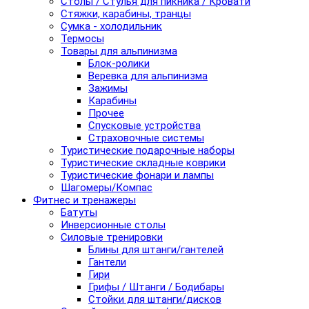
Столы / Стулья для пикника / Кровати
Стяжки, карабины, транцы
Сумка - холодильник
Термосы
Товары для альпинизма
Блок-ролики
Веревка для альпинизма
Зажимы
Карабины
Прочее
Спусковые устройства
Страховочные системы
Туристические подарочные наборы
Туристические складные коврики
Туристические фонари и лампы
Шагомеры/Компас
Фитнес и тренажеры
Батуты
Инверсионные столы
Силовые тренировки
Блины для штанги/гантелей
Гантели
Гири
Грифы / Штанги / Бодибары
Стойки для штанги/дисков