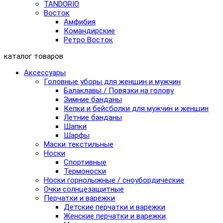
TANDORIO
Восток
Амфибия
Командирские
Ретро Восток
каталог товаров
Аксессуары
Головные уборы для женщин и мужчин
Балаклавы / Повязки на голову
Зимние банданы
Кепки и бейсболки для мужчин и женщин
Летние банданы
Шапки
Шарфы
Маски текстильные
Носки
Спортивные
Термоноски
Носки горнолыжные / сноубордические
Очки солнцезащитные
Перчатки и варежки
Детские перчатки и варежки
Женские перчатки и варежки