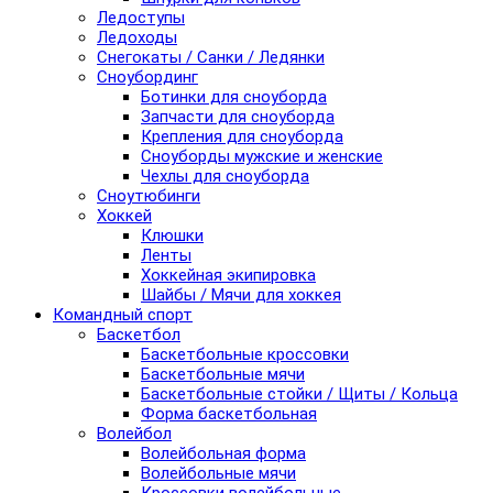
Ледоступы
Ледоходы
Снегокаты / Санки / Ледянки
Сноубординг
Ботинки для сноуборда
Запчасти для сноуборда
Крепления для сноуборда
Сноуборды мужские и женские
Чехлы для сноуборда
Сноутюбинги
Хоккей
Клюшки
Ленты
Хоккейная экипировка
Шайбы / Мячи для хоккея
Командный спорт
Баскетбол
Баскетбольные кроссовки
Баскетбольные мячи
Баскетбольные стойки / Щиты / Кольца
Форма баскетбольная
Волейбол
Волейбольная форма
Волейбольные мячи