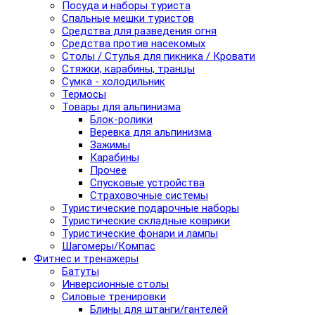
Посуда и наборы туриста
Спальные мешки туристов
Средства для разведения огня
Средства против насекомых
Столы / Стулья для пикника / Кровати
Стяжки, карабины, транцы
Сумка - холодильник
Термосы
Товары для альпинизма
Блок-ролики
Веревка для альпинизма
Зажимы
Карабины
Прочее
Спусковые устройства
Страховочные системы
Туристические подарочные наборы
Туристические складные коврики
Туристические фонари и лампы
Шагомеры/Компас
Фитнес и тренажеры
Батуты
Инверсионные столы
Силовые тренировки
Блины для штанги/гантелей