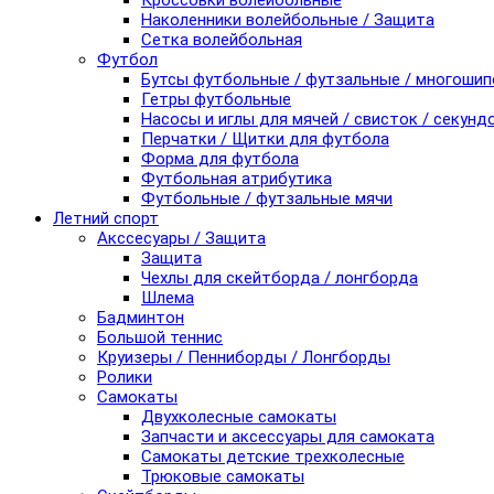
Кроссовки волейбольные
Наколенники волейбольные / Защита
Сетка волейбольная
Футбол
Бутсы футбольные / футзальные / многоши
Гетры футбольные
Насосы и иглы для мячей / свисток / секунд
Перчатки / Щитки для футбола
Форма для футбола
Футбольная атрибутика
Футбольные / футзальные мячи
Летний спорт
Акссесуары / Защита
Защита
Чехлы для скейтборда / лонгборда
Шлема
Бадминтон
Большой теннис
Круизеры / Пенниборды / Лонгборды
Ролики
Самокаты
Двухколесные самокаты
Запчасти и аксессуары для самоката
Самокаты детские трехколесные
Трюковые самокаты