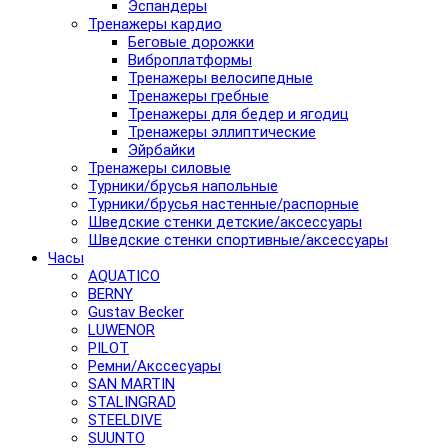
Эспандеры
Тренажеры кардио
Беговые дорожки
Виброплатформы
Тренажеры велосипедные
Тренажеры гребные
Тренажеры для бедер и ягодиц
Тренажеры эллиптические
Эйрбайки
Тренажеры силовые
Турники/брусья напольные
Турники/брусья настенные/распорные
Шведские стенки детские/аксессуары
Шведские стенки спортивные/аксессуары
Часы
AQUATICO
BERNY
Gustav Becker
LUWENOR
PILOT
Pемни/Акссесуары
SAN MARTIN
STALINGRAD
STEELDIVE
SUUNTO