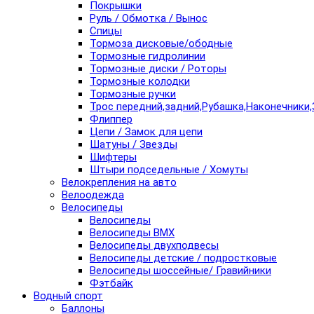
Покрышки
Руль / Обмотка / Вынос
Спицы
Тормоза дисковые/ободные
Тормозные гидролинии
Тормозные диски / Роторы
Тормозные колодки
Тормозные ручки
Трос передний,задний,Рубашка,Наконечники,
Флиппер
Цепи / Замок для цепи
Шатуны / Звезды
Шифтеры
Штыри подседельные / Хомуты
Велокрепления на авто
Велоодежда
Велосипеды
Велосипеды
Велосипеды BMX
Велосипеды двухподвесы
Велосипеды детские / подростковые
Велосипеды шоссейные/ Гравийники
Фэтбайк
Водный спорт
Баллоны