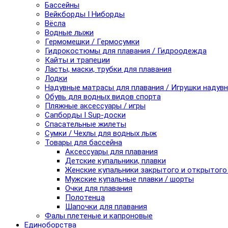
Бассейны
Вейкборды I Ниборды
Вёсла
Водные лыжи
Гермомешки / Гермосумки
Гидрокостюмы для плавания / Гидроодежда
Кайты и трапеции
Ласты, маски, трубки для плавания
Лодки
Надувные матрасы для плавания / Игрушки надув
Обувь для водных видов спорта
Пляжные аксессуары / игры
Сапборды I Sup-доски
Спасательные жилеты
Сумки / Чехлы для водных лыж
Товары для бассейна
Аксессуары для плавания
Детские купальники, плавки
Женские купальники закрытого и открытого
Мужские купальные плавки / шорты
Очки для плавания
Полотенца
Шапочки для плавания
Фалы плетеные и капроновые
Единоборства