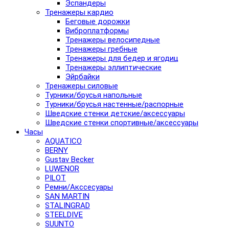
Эспандеры
Тренажеры кардио
Беговые дорожки
Виброплатформы
Тренажеры велосипедные
Тренажеры гребные
Тренажеры для бедер и ягодиц
Тренажеры эллиптические
Эйрбайки
Тренажеры силовые
Турники/брусья напольные
Турники/брусья настенные/распорные
Шведские стенки детские/аксессуары
Шведские стенки спортивные/аксессуары
Часы
AQUATICO
BERNY
Gustav Becker
LUWENOR
PILOT
Pемни/Акссесуары
SAN MARTIN
STALINGRAD
STEELDIVE
SUUNTO