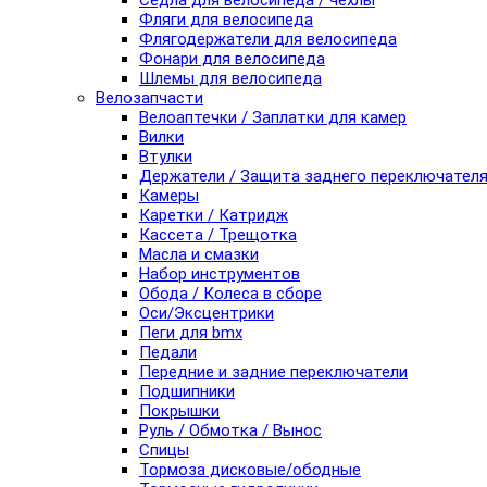
Седла для велосипеда / чехлы
Фляги для велосипеда
Флягодержатели для велосипеда
Фонари для велосипеда
Шлемы для велосипеда
Велозапчасти
Велоаптечки / Заплатки для камер
Вилки
Втулки
Держатели / Защита заднего переключател
Камеры
Каретки / Катридж
Кассета / Трещотка
Масла и смазки
Набор инструментов
Обода / Колеса в сборе
Оси/Эксцентрики
Пеги для bmx
Педали
Передние и задние переключатели
Подшипники
Покрышки
Руль / Обмотка / Вынос
Спицы
Тормоза дисковые/ободные