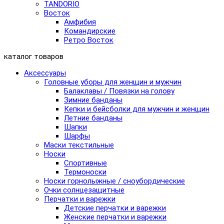
TANDORIO
Восток
Амфибия
Командирские
Ретро Восток
каталог товаров
Аксессуары
Головные уборы для женщин и мужчин
Балаклавы / Повязки на голову
Зимние банданы
Кепки и бейсболки для мужчин и женщин
Летние банданы
Шапки
Шарфы
Маски текстильные
Носки
Спортивные
Термоноски
Носки горнолыжные / сноубордические
Очки солнцезащитные
Перчатки и варежки
Детские перчатки и варежки
Женские перчатки и варежки