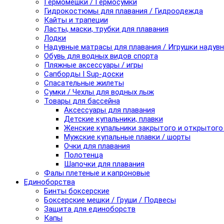
Гермомешки / Гермосумки
Гидрокостюмы для плавания / Гидроодежда
Кайты и трапеции
Ласты, маски, трубки для плавания
Лодки
Надувные матрасы для плавания / Игрушки надув
Обувь для водных видов спорта
Пляжные аксессуары / игры
Сапборды I Sup-доски
Спасательные жилеты
Сумки / Чехлы для водных лыж
Товары для бассейна
Аксессуары для плавания
Детские купальники, плавки
Женские купальники закрытого и открытого
Мужские купальные плавки / шорты
Очки для плавания
Полотенца
Шапочки для плавания
Фалы плетеные и капроновые
Единоборства
Бинты боксерские
Боксерские мешки / Груши / Подвесы
Защита для единоборств
Капы