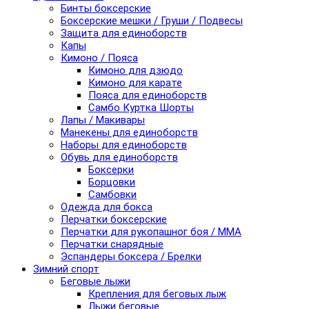
Бинты боксерские
Боксерские мешки / Груши / Подвесы
Защита для единоборств
Капы
Кимоно / Пояса
Кимоно для дзюдо
Кимоно для карате
Пояса для единоборств
Самбо Куртка Шорты
Лапы / Макивары
Манекены для единоборств
Наборы для единоборств
Обувь для единоборств
Боксерки
Борцовки
Самбовки
Одежда для бокса
Перчатки боксерские
Перчатки для рукопашног боя / ММА
Перчатки снарядные
Эспандеры боксера / Брелки
Зимний спорт
Беговые лыжи
Крепления для беговых лыж
Лыжи беговые