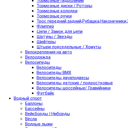
Тормозные гидролинии
Тормозные диски / Роторы
Тормозные колодки
Тормозные ручки
Трос передний,задний,Рубашка,Наконечники,
Флиппер
Цепи / Замок для цепи
Шатуны / Звезды
Шифтеры
Штыри подседельные / Хомуты
Велокрепления на авто
Велоодежда
Велосипеды
Велосипеды
Велосипеды BMX
Велосипеды двухподвесы
Велосипеды детские / подростковые
Велосипеды шоссейные/ Гравийники
Фэтбайк
Водный спорт
Баллоны
Бассейны
Вейкборды I Ниборды
Вёсла
Водные лыжи