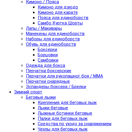
Кимоно / Пояса
Кимоно для дзюдо
Кимоно для карате
Пояса для единоборств
Самбо Куртка Шорты
Лапы / Макивары
Манекены для единоборств
Наборы для единоборств
Обувь для единоборств
Боксерки
Борцовки
Самбовки
Одежда для бокса
Перчатки боксерские
Перчатки для рукопашног боя / ММА
Перчатки снарядные
Эспандеры боксера / Брелки
Зимний спорт
Беговые лыжи
Крепления для беговых лыж
Лыжи беговые
Лыжные ботинки беговые
Палки для беговых лыж
Средства по уходу за снаряжением
Чехлы для беговых лыж