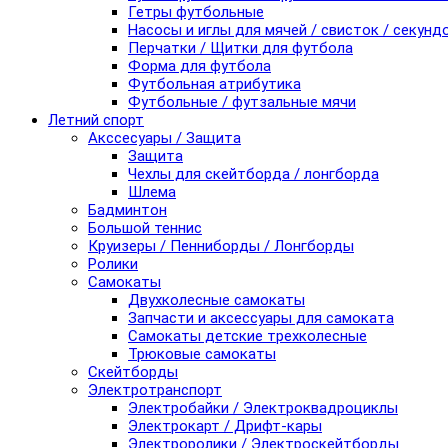
Гетры футбольные
Насосы и иглы для мячей / свисток / секунд
Перчатки / Щитки для футбола
Форма для футбола
Футбольная атрибутика
Футбольные / футзальные мячи
Летний спорт
Акссесуары / Защита
Защита
Чехлы для скейтборда / лонгборда
Шлема
Бадминтон
Большой теннис
Круизеры / Пенниборды / Лонгборды
Ролики
Самокаты
Двухколесные самокаты
Запчасти и аксессуары для самоката
Самокаты детские трехколесные
Трюковые самокаты
Скейтборды
Электротранспорт
Электробайки / Электроквадроциклы
Электрокарт / Дрифт-кары
Электроролики / Электроскейтборды