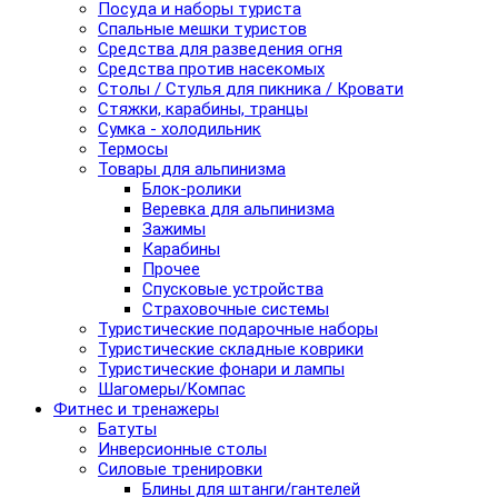
Посуда и наборы туриста
Спальные мешки туристов
Средства для разведения огня
Средства против насекомых
Столы / Стулья для пикника / Кровати
Стяжки, карабины, транцы
Сумка - холодильник
Термосы
Товары для альпинизма
Блок-ролики
Веревка для альпинизма
Зажимы
Карабины
Прочее
Спусковые устройства
Страховочные системы
Туристические подарочные наборы
Туристические складные коврики
Туристические фонари и лампы
Шагомеры/Компас
Фитнес и тренажеры
Батуты
Инверсионные столы
Силовые тренировки
Блины для штанги/гантелей