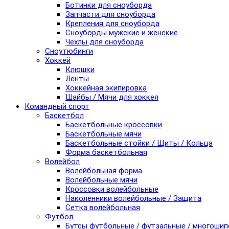
Ботинки для сноуборда
Запчасти для сноуборда
Крепления для сноуборда
Сноуборды мужские и женские
Чехлы для сноуборда
Сноутюбинги
Хоккей
Клюшки
Ленты
Хоккейная экипировка
Шайбы / Мячи для хоккея
Командный спорт
Баскетбол
Баскетбольные кроссовки
Баскетбольные мячи
Баскетбольные стойки / Щиты / Кольца
Форма баскетбольная
Волейбол
Волейбольная форма
Волейбольные мячи
Кроссовки волейбольные
Наколенники волейбольные / Защита
Сетка волейбольная
Футбол
Бутсы футбольные / футзальные / многоши