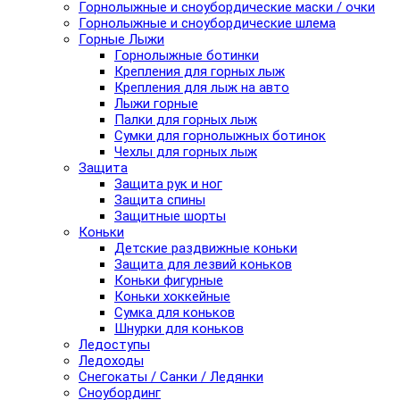
Горнолыжные и сноубордические маски / очки
Горнолыжные и сноубордические шлема
Горные Лыжи
Горнолыжные ботинки
Крепления для горных лыж
Крепления для лыж на авто
Лыжи горные
Палки для горных лыж
Сумки для горнолыжных ботинок
Чехлы для горных лыж
Защита
Защита рук и ног
Защита спины
Защитные шорты
Коньки
Детские раздвижные коньки
Защита для лезвий коньков
Коньки фигурные
Коньки хоккейные
Сумка для коньков
Шнурки для коньков
Ледоступы
Ледоходы
Снегокаты / Санки / Ледянки
Сноубординг