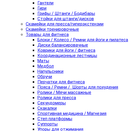
Гантели
Гири
Грифы / Штанги / Бодибары
Стойки для штанги/дисков
Скамейки для пресса/гиперэкстензии
Скамейки тренировочные
Товары для фитнеса
Блоки / Колесо / Ремни для йоги и пилатеса
Диски балансировачные
Коврики для йоги / фитнеса
Координационные лестницы
Маты
Медбол
Напульсники
Обручи
Перчатки для фитнеса
Пояса / Ремни / Шорты для похудения
Ролики / Мячи массажные
Ролики для пресса
Секундомеры
Скакалки
Спортивная медицина / Магнезия
Степ платформы
Суппорты
Упоры для отжимания