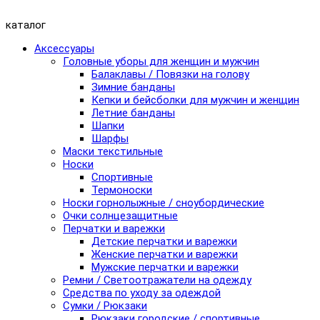
каталог
Аксессуары
Головные уборы для женщин и мужчин
Балаклавы / Повязки на голову
Зимние банданы
Кепки и бейсболки для мужчин и женщин
Летние банданы
Шапки
Шарфы
Маски текстильные
Носки
Спортивные
Термоноски
Носки горнолыжные / сноубордические
Очки солнцезащитные
Перчатки и варежки
Детские перчатки и варежки
Женские перчатки и варежки
Мужские перчатки и варежки
Ремни / Светоотражатели на одежду
Средства по уходу за одеждой
Сумки / Рюкзаки
Рюкзаки городские / спортивные