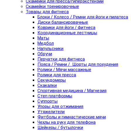
Скамейки для пресса/гиперэкстензии
Скамейки тренировочные
Товары для фитнеса
Блоки / Колесо / Ремни для йоги и пилатеса
Диски балансировачные
Коврики для йоги / фитнеса
Координационные лестницы
Маты
Медбол
Напульсники
Обручи
Перчатки для фитнеса
Пояса / Ремни / Шорты для похудения
Ролики / Мячи массажные
Ролики для пресса
Секундомеры
Скакалки
Спортивная медицина / Магнезия
Степ платформы
Суппорты
Упоры для отжимания
Утяжелители
Фитболы и гимнастические мячи
Чехлы на руку для телефона
Шейкеры / бутылочки