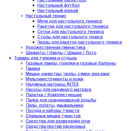
Настольный баскетбол
Настольный футбол
Настольный хоккей
Настольный теннис
Мячи для настольного тенниса
Ракетки для настольного тенниса
Сетки для настольного тенниса
Столы для настольного тениса
Чехлы для ракеток настольного тенниса
Художественная гимнастика
Шахматы / Нарды / Шашки / Лото
Товары для туризма и отдыха
Газовые лампы, горелки и газовые баллоны
Гамаки
Мешки, канистры, чехлы, сумки, рюкзаки
Мультиинструменты и ножи
Надувные матрасы INTEX
Насосы для надувного матраса
Палатки / Комплектующие
Палки для скандинавской ходьбы
Пилы, лопаты, умывальники
Посуда и наборы туриста
Спальные мешки туристов
Средства для разведения огня
Средства против насекомых