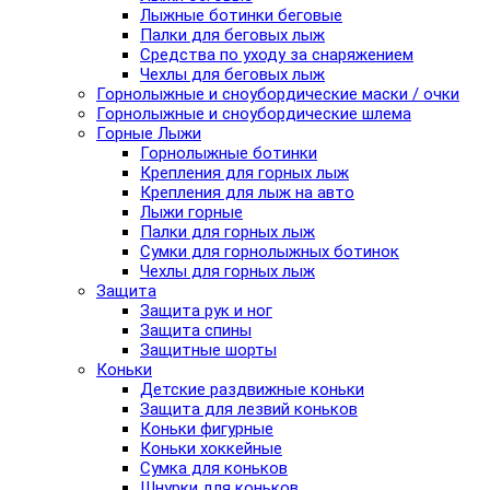
Лыжные ботинки беговые
Палки для беговых лыж
Средства по уходу за снаряжением
Чехлы для беговых лыж
Горнолыжные и сноубордические маски / очки
Горнолыжные и сноубордические шлема
Горные Лыжи
Горнолыжные ботинки
Крепления для горных лыж
Крепления для лыж на авто
Лыжи горные
Палки для горных лыж
Сумки для горнолыжных ботинок
Чехлы для горных лыж
Защита
Защита рук и ног
Защита спины
Защитные шорты
Коньки
Детские раздвижные коньки
Защита для лезвий коньков
Коньки фигурные
Коньки хоккейные
Сумка для коньков
Шнурки для коньков