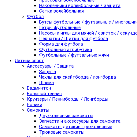
Кроссовки волейбольные
Наколенники волейбольные / Защита
Сетка волейбольная
Футбол
Бутсы футбольные / футзальные / многоши
Гетры футбольные
Насосы и иглы для мячей / свисток / секунд
Перчатки / Щитки для футбола
Форма для футбола
Футбольная атрибутика
Футбольные / футзальные мячи
Летний спорт
Акссесуары / Защита
Защита
Чехлы для скейтборда / лонгборда
Шлема
Бадминтон
Большой теннис
Круизеры / Пенниборды / Лонгборды
Ролики
Самокаты
Двухколесные самокаты
Запчасти и аксессуары для самоката
Самокаты детские трехколесные
Трюковые самокаты