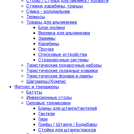
Столы / Стулья для пикника / Кровати
Стяжки, карабины, транцы
Сумка - холодильник
Термосы
Товары для альпинизма
Блок-ролики
Веревка для альпинизма
Зажимы
Карабины
Прочее
Спусковые устройства
Страховочные системы
Туристические подарочные наборы
Туристические складные коврики
Туристические фонари и лампы
Шагомеры/Компас
Фитнес и тренажеры
Батуты
Инверсионные столы
Силовые тренировки
Блины для штанги/гантелей
Гантели
Гири
Грифы / Штанги / Бодибары
Стойки для штанги/дисков