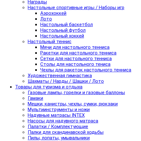
Награды
Настольные спортивные игры / Наборы игр
Аэрохоккей
Лото
Настольный баскетбол
Настольный футбол
Настольный хоккей
Настольный теннис
Мячи для настольного тенниса
Ракетки для настольного тенниса
Сетки для настольного тенниса
Столы для настольного тениса
Чехлы для ракеток настольного тенниса
Художественная гимнастика
Шахматы / Нарды / Шашки / Лото
Товары для туризма и отдыха
Газовые лампы, горелки и газовые баллоны
Гамаки
Мешки, канистры, чехлы, сумки, рюкзаки
Мультиинструменты и ножи
Надувные матрасы INTEX
Насосы для надувного матраса
Палатки / Комплектующие
Палки для скандинавской ходьбы
Пилы, лопаты, умывальники