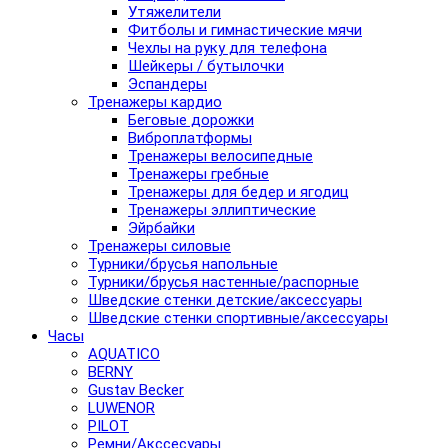
Утяжелители
Фитболы и гимнастические мячи
Чехлы на руку для телефона
Шейкеры / бутылочки
Эспандеры
Тренажеры кардио
Беговые дорожки
Виброплатформы
Тренажеры велосипедные
Тренажеры гребные
Тренажеры для бедер и ягодиц
Тренажеры эллиптические
Эйрбайки
Тренажеры силовые
Турники/брусья напольные
Турники/брусья настенные/распорные
Шведские стенки детские/аксессуары
Шведские стенки спортивные/аксессуары
Часы
AQUATICO
BERNY
Gustav Becker
LUWENOR
PILOT
Pемни/Акссесуары