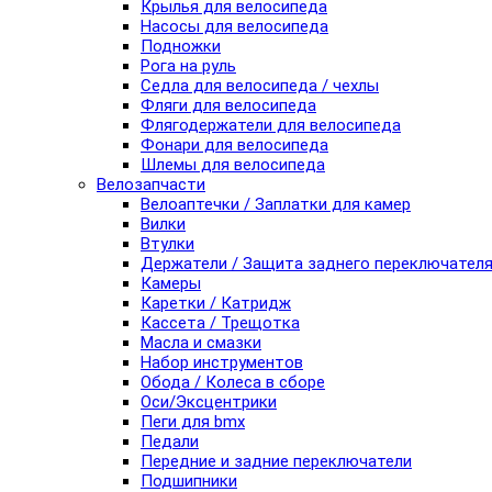
Крылья для велосипеда
Насосы для велосипеда
Подножки
Рога на руль
Седла для велосипеда / чехлы
Фляги для велосипеда
Флягодержатели для велосипеда
Фонари для велосипеда
Шлемы для велосипеда
Велозапчасти
Велоаптечки / Заплатки для камер
Вилки
Втулки
Держатели / Защита заднего переключател
Камеры
Каретки / Катридж
Кассета / Трещотка
Масла и смазки
Набор инструментов
Обода / Колеса в сборе
Оси/Эксцентрики
Пеги для bmx
Педали
Передние и задние переключатели
Подшипники