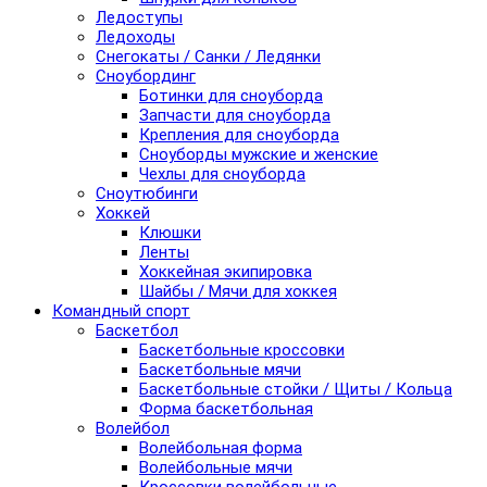
Ледоступы
Ледоходы
Снегокаты / Санки / Ледянки
Сноубординг
Ботинки для сноуборда
Запчасти для сноуборда
Крепления для сноуборда
Сноуборды мужские и женские
Чехлы для сноуборда
Сноутюбинги
Хоккей
Клюшки
Ленты
Хоккейная экипировка
Шайбы / Мячи для хоккея
Командный спорт
Баскетбол
Баскетбольные кроссовки
Баскетбольные мячи
Баскетбольные стойки / Щиты / Кольца
Форма баскетбольная
Волейбол
Волейбольная форма
Волейбольные мячи