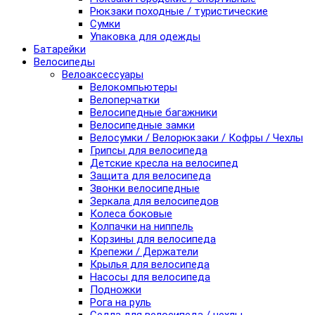
Рюкзаки походные / туристические
Сумки
Упаковка для одежды
Батарейки
Велосипеды
Велоаксессуары
Велокомпьютеры
Велоперчатки
Велосипедные багажники
Велосипедные замки
Велосумки / Велорюкзаки / Кофры / Чехлы
Грипсы для велосипеда
Детские кресла на велосипед
Защита для велосипеда
Звонки велосипедные
Зеркала для велосипедов
Колеса боковые
Колпачки на ниппель
Корзины для велосипеда
Крепежи / Держатели
Крылья для велосипеда
Насосы для велосипеда
Подножки
Рога на руль