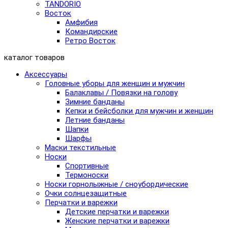
TANDORIO
Восток
Амфибия
Командирские
Ретро Восток
каталог товаров
Аксессуары
Головные уборы для женщин и мужчин
Балаклавы / Повязки на голову
Зимние банданы
Кепки и бейсболки для мужчин и женщин
Летние банданы
Шапки
Шарфы
Маски текстильные
Носки
Спортивные
Термоноски
Носки горнолыжные / сноубордические
Очки солнцезащитные
Перчатки и варежки
Детские перчатки и варежки
Женские перчатки и варежки