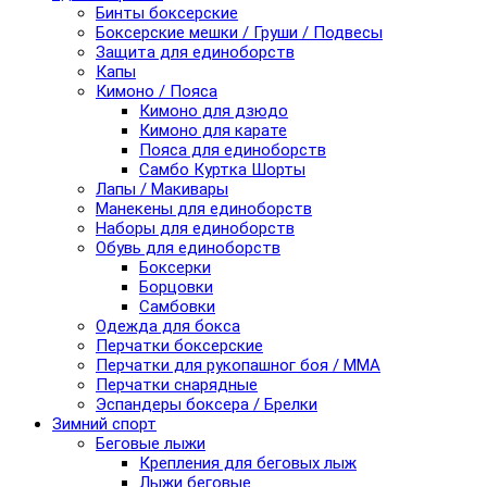
Бинты боксерские
Боксерские мешки / Груши / Подвесы
Защита для единоборств
Капы
Кимоно / Пояса
Кимоно для дзюдо
Кимоно для карате
Пояса для единоборств
Самбо Куртка Шорты
Лапы / Макивары
Манекены для единоборств
Наборы для единоборств
Обувь для единоборств
Боксерки
Борцовки
Самбовки
Одежда для бокса
Перчатки боксерские
Перчатки для рукопашног боя / ММА
Перчатки снарядные
Эспандеры боксера / Брелки
Зимний спорт
Беговые лыжи
Крепления для беговых лыж
Лыжи беговые