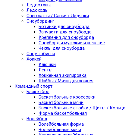
Ледоступы
Ледоходы
Снегокаты / Санки / Ледянки
Сноубординг
Ботинки для сноуборда
Запчасти для сноуборда
Крепления для сноуборда
Сноуборды мужские и женские
Чехлы для сноуборда
Сноутюбинги
Хоккей
Клюшки
Ленты
Хоккейная экипировка
Шайбы / Мячи для хоккея
Командный спорт
Баскетбол
Баскетбольные кроссовки
Баскетбольные мячи
Баскетбольные стойки / Щиты / Кольца
Форма баскетбольная
Волейбол
Волейбольная форма
Волейбольные мячи