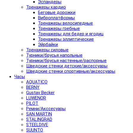
Эспандеры
Тренажеры кардио
Беговые дорожки
Виброплатформы
Тренажеры велосипедные
Тренажеры гребные
Тренажеры для бедер и ягодиц
Тренажеры эллиптические
Эйрбайки
Тренажеры силовые
Турники/брусья напольные
Турники/брусья настенные/распорные
Шведские стенки детские/аксессуары
Шведские стенки спортивные/аксессуары
Часы
AQUATICO
BERNY
Gustav Becker
LUWENOR
PILOT
Pемни/Акссесуары
SAN MARTIN
STALINGRAD
STEELDIVE
SUUNTO