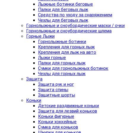
Лыжные ботинки беговые
Палки для беговых лыж
Средства по уходу за снаряжением
Чехлы для беговых лыж
Горнолыжные и сноубордические маски / очки
Горнолыжные и сноубордические шлема
Горные Лыжи
Горнолыжные ботинки
Крепления для горных лыж
Крепления для лыж на авто
Лыжи горные
Палки для горных лыж
Сумки для горнолыжных ботинок
Чехлы для горных лыж
Защита
Защита рук и ног
Защита спины
Защитные шорты
Коньки
Детские раздвижные коньки
Защита для лезвий коньков
Коньки фигурные
Коньки хоккейные
Сумка для коньков
Шнурки для коньков