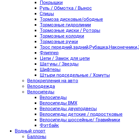
Покрышки
Руль / Обмотка / Вынос
Спицы
Тормоза дисковые/ободные
Тормозные гидролинии
Тормозные диски / Роторы
Тормозные колодки
Тормозные ручки
Трос передний,задний,Рубашка,Наконечники,
Флиппер
Цепи / Замок для цепи
Шатуны / Звезды
Шифтеры
Штыри подседельные / Хомуты
Велокрепления на авто
Велоодежда
Велосипеды
Велосипеды
Велосипеды BMX
Велосипеды двухподвесы
Велосипеды детские / подростковые
Велосипеды шоссейные/ Гравийники
Фэтбайк
Водный спорт
Баллоны