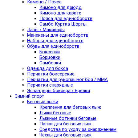
Кимоно / Пояса
Кимоно для дзюдо
Кимоно для карате
Пояса для единоборств
Самбо Куртка Шорты
Лапы / Макивары
Манекены для единоборств
Наборы для единоборств
Обувь для единоборств
Боксерки
Борцовки
Самбовки
Одежда для бокса
Перчатки боксерские
Перчатки для рукопашног боя / ММА
Перчатки снарядные
Эспандеры боксера / Брелки
Зимний спорт
Беговые лыжи
Крепления для беговых лыж
Лыжи беговые
Лыжные ботинки беговые
Палки для беговых лыж
Средства по уходу за снаряжением
Чехлы для беговых лыж