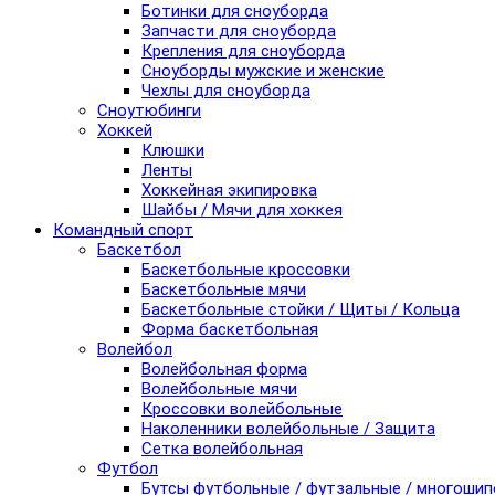
Ботинки для сноуборда
Запчасти для сноуборда
Крепления для сноуборда
Сноуборды мужские и женские
Чехлы для сноуборда
Сноутюбинги
Хоккей
Клюшки
Ленты
Хоккейная экипировка
Шайбы / Мячи для хоккея
Командный спорт
Баскетбол
Баскетбольные кроссовки
Баскетбольные мячи
Баскетбольные стойки / Щиты / Кольца
Форма баскетбольная
Волейбол
Волейбольная форма
Волейбольные мячи
Кроссовки волейбольные
Наколенники волейбольные / Защита
Сетка волейбольная
Футбол
Бутсы футбольные / футзальные / многоши