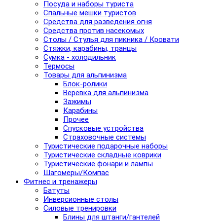
Посуда и наборы туриста
Спальные мешки туристов
Средства для разведения огня
Средства против насекомых
Столы / Стулья для пикника / Кровати
Стяжки, карабины, транцы
Сумка - холодильник
Термосы
Товары для альпинизма
Блок-ролики
Веревка для альпинизма
Зажимы
Карабины
Прочее
Спусковые устройства
Страховочные системы
Туристические подарочные наборы
Туристические складные коврики
Туристические фонари и лампы
Шагомеры/Компас
Фитнес и тренажеры
Батуты
Инверсионные столы
Силовые тренировки
Блины для штанги/гантелей