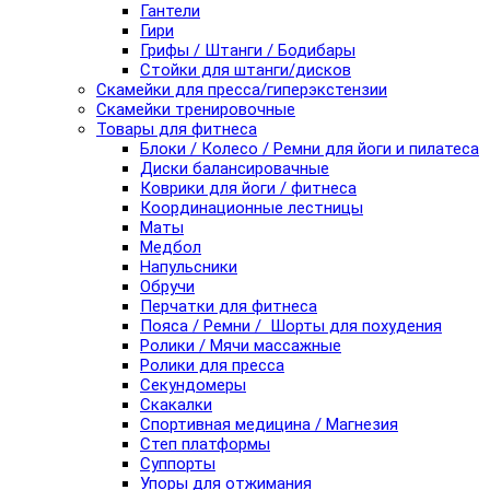
Гантели
Гири
Грифы / Штанги / Бодибары
Стойки для штанги/дисков
Скамейки для пресса/гиперэкстензии
Скамейки тренировочные
Товары для фитнеса
Блоки / Колесо / Ремни для йоги и пилатеса
Диски балансировачные
Коврики для йоги / фитнеса
Координационные лестницы
Маты
Медбол
Напульсники
Обручи
Перчатки для фитнеса
Пояса / Ремни / Шорты для похудения
Ролики / Мячи массажные
Ролики для пресса
Секундомеры
Скакалки
Спортивная медицина / Магнезия
Степ платформы
Суппорты
Упоры для отжимания