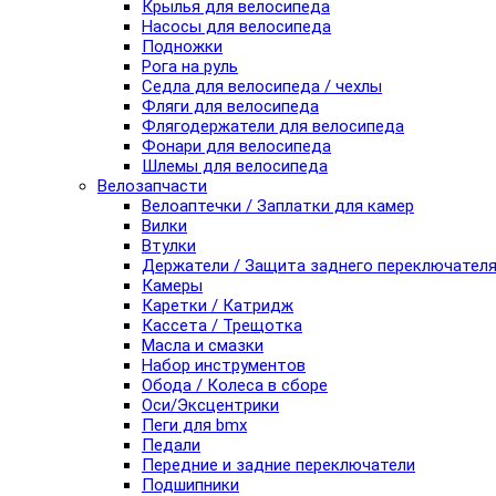
Крылья для велосипеда
Насосы для велосипеда
Подножки
Рога на руль
Седла для велосипеда / чехлы
Фляги для велосипеда
Флягодержатели для велосипеда
Фонари для велосипеда
Шлемы для велосипеда
Велозапчасти
Велоаптечки / Заплатки для камер
Вилки
Втулки
Держатели / Защита заднего переключател
Камеры
Каретки / Катридж
Кассета / Трещотка
Масла и смазки
Набор инструментов
Обода / Колеса в сборе
Оси/Эксцентрики
Пеги для bmx
Педали
Передние и задние переключатели
Подшипники