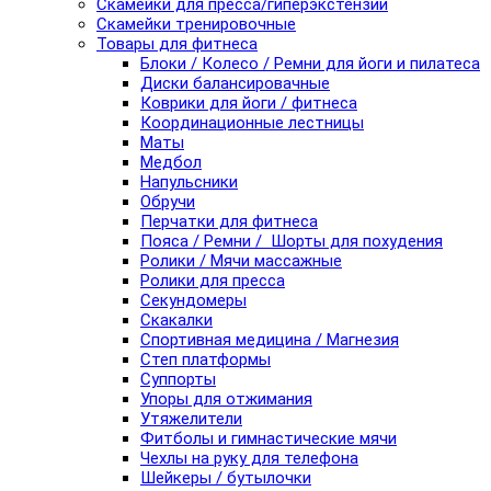
Скамейки для пресса/гиперэкстензии
Скамейки тренировочные
Товары для фитнеса
Блоки / Колесо / Ремни для йоги и пилатеса
Диски балансировачные
Коврики для йоги / фитнеса
Координационные лестницы
Маты
Медбол
Напульсники
Обручи
Перчатки для фитнеса
Пояса / Ремни / Шорты для похудения
Ролики / Мячи массажные
Ролики для пресса
Секундомеры
Скакалки
Спортивная медицина / Магнезия
Степ платформы
Суппорты
Упоры для отжимания
Утяжелители
Фитболы и гимнастические мячи
Чехлы на руку для телефона
Шейкеры / бутылочки