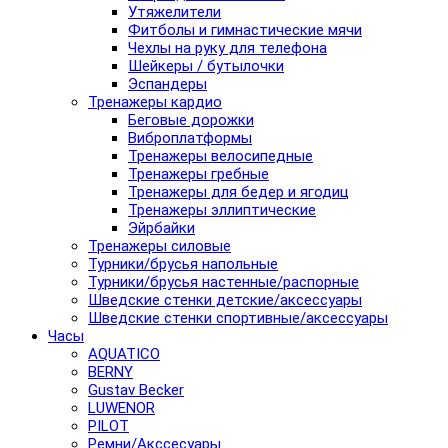
Утяжелители
Фитболы и гимнастические мячи
Чехлы на руку для телефона
Шейкеры / бутылочки
Эспандеры
Тренажеры кардио
Беговые дорожки
Виброплатформы
Тренажеры велосипедные
Тренажеры гребные
Тренажеры для бедер и ягодиц
Тренажеры эллиптические
Эйрбайки
Тренажеры силовые
Турники/брусья напольные
Турники/брусья настенные/распорные
Шведские стенки детские/аксессуары
Шведские стенки спортивные/аксессуары
Часы
AQUATICO
BERNY
Gustav Becker
LUWENOR
PILOT
Pемни/Акссесуары