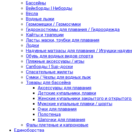
Бассейны
Вейкборды I Ниборды
Вёсла
Водные лыжи
Гермомешки / Гермосумки
Гидрокостюмы для плавания / Гидроодежда
Кайты и трапеции
Ласты, маски, трубки для плавания
Лодки
Надувные матрасы для плавания / Игрушки надув
Обувь для водных видов спорта
Пляжные аксессуары / игры
Сапборды I Sup-доски
Спасательные жилеты
Сумки / Чехлы для водных лыж
Товары для бассейна
Аксессуары для плавания
Детские купальники, плавки
Женские купальники закрытого и открытого
Мужские купальные плавки / шорты
Очки для плавания
Полотенца
Шапочки для плавания
Фалы плетеные и капроновые
Единоборства