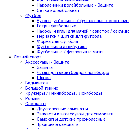
Кроссовки волейбольные
Наколенники волейбольные / Защита
Сетка волейбольная
Футбол
Бутсы футбольные / футзальные / многоши
Гетры футбольные
Насосы и иглы для мячей / свисток / секунд
Перчатки / Щитки для футбола
Форма для футбола
Футбольная атрибутика
Футбольные / футзальные мячи
Летний спорт
Акссесуары / Защита
Защита
Чехлы для скейтборда / лонгборда
Шлема
Бадминтон
Большой теннис
Круизеры / Пенниборды / Лонгборды
Ролики
Самокаты
Двухколесные самокаты
Запчасти и аксессуары для самоката
Самокаты детские трехколесные
Трюковые самокаты