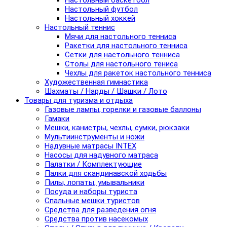
Настольный баскетбол
Настольный футбол
Настольный хоккей
Настольный теннис
Мячи для настольного тенниса
Ракетки для настольного тенниса
Сетки для настольного тенниса
Столы для настольного тениса
Чехлы для ракеток настольного тенниса
Художественная гимнастика
Шахматы / Нарды / Шашки / Лото
Товары для туризма и отдыха
Газовые лампы, горелки и газовые баллоны
Гамаки
Мешки, канистры, чехлы, сумки, рюкзаки
Мультиинструменты и ножи
Надувные матрасы INTEX
Насосы для надувного матраса
Палатки / Комплектующие
Палки для скандинавской ходьбы
Пилы, лопаты, умывальники
Посуда и наборы туриста
Спальные мешки туристов
Средства для разведения огня
Средства против насекомых