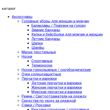
каталог
Аксессуары
Головные уборы для женщин и мужчин
Балаклавы / Повязки на голову
Зимние банданы
Кепки и бейсболки для мужчин и женщин
Летние банданы
Шапки
Шарфы
Маски текстильные
Носки
Спортивные
Термоноски
Носки горнолыжные / сноубордические
Очки солнцезащитные
Перчатки и варежки
Детские перчатки и варежки
Женские перчатки и варежки
Мужские перчатки и варежки
Ремни / Светоотражатели на одежду
Средства по уходу за одеждой
Сумки / Рюкзаки
Рюкзаки городские / спортивные