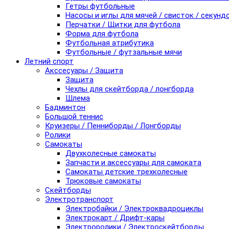
Гетры футбольные
Насосы и иглы для мячей / свисток / секунд
Перчатки / Щитки для футбола
Форма для футбола
Футбольная атрибутика
Футбольные / футзальные мячи
Летний спорт
Акссесуары / Защита
Защита
Чехлы для скейтборда / лонгборда
Шлема
Бадминтон
Большой теннис
Круизеры / Пенниборды / Лонгборды
Ролики
Самокаты
Двухколесные самокаты
Запчасти и аксессуары для самоката
Самокаты детские трехколесные
Трюковые самокаты
Скейтборды
Электротранспорт
Электробайки / Электроквадроциклы
Электрокарт / Дрифт-кары
Электроролики / Электроскейтборды