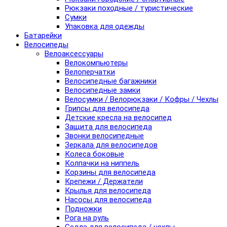
Рюкзаки походные / туристические
Сумки
Упаковка для одежды
Батарейки
Велосипеды
Велоаксессуары
Велокомпьютеры
Велоперчатки
Велосипедные багажники
Велосипедные замки
Велосумки / Велорюкзаки / Кофры / Чехлы
Грипсы для велосипеда
Детские кресла на велосипед
Защита для велосипеда
Звонки велосипедные
Зеркала для велосипедов
Колеса боковые
Колпачки на ниппель
Корзины для велосипеда
Крепежи / Держатели
Крылья для велосипеда
Насосы для велосипеда
Подножки
Рога на руль