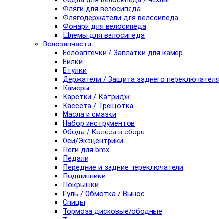
Седла для велосипеда / чехлы
Фляги для велосипеда
Флягодержатели для велосипеда
Фонари для велосипеда
Шлемы для велосипеда
Велозапчасти
Велоаптечки / Заплатки для камер
Вилки
Втулки
Держатели / Защита заднего переключател
Камеры
Каретки / Катридж
Кассета / Трещотка
Масла и смазки
Набор инструментов
Обода / Колеса в сборе
Оси/Эксцентрики
Пеги для bmx
Педали
Передние и задние переключатели
Подшипники
Покрышки
Руль / Обмотка / Вынос
Спицы
Тормоза дисковые/ободные