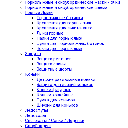
Горнолыжные и сноубордические маски / очки
Горнолыжные и сноубордические шлема
Горные Лыжи
Горнолыжные ботинки
Крепления для горных лыж
Крепления для лыж на авто
Лыжи горные
Палки для горных лыж
Сумки для горнолыжных ботинок
Чехлы для горных лыж
Защита
Защита рук и ног
Защита спины
Защитные шорты
Коньки
Детские раздвижные коньки
Защита для лезвий коньков
Коньки фигурные
Коньки хоккейные
Сумка для коньков
Шнурки для коньков
Ледоступы
Ледоходы
Снегокаты / Санки / Ледянки
Сноубординг