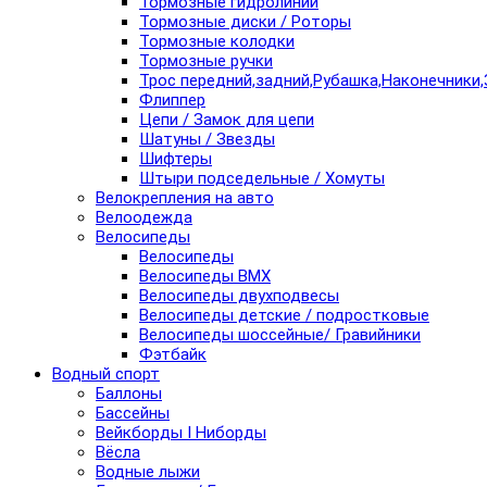
Тормозные гидролинии
Тормозные диски / Роторы
Тормозные колодки
Тормозные ручки
Трос передний,задний,Рубашка,Наконечники,
Флиппер
Цепи / Замок для цепи
Шатуны / Звезды
Шифтеры
Штыри подседельные / Хомуты
Велокрепления на авто
Велоодежда
Велосипеды
Велосипеды
Велосипеды BMX
Велосипеды двухподвесы
Велосипеды детские / подростковые
Велосипеды шоссейные/ Гравийники
Фэтбайк
Водный спорт
Баллоны
Бассейны
Вейкборды I Ниборды
Вёсла
Водные лыжи