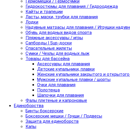
Гермомешки / Гермосумки
Гидрокостюмы для плавания / Гидроодежда
Кайты и трапеции
Ласты, маски, трубки для плавания
Лодки
Надувные матрасы для плавания / Игрушки надув
Обувь для водных видов спорта
Пляжные аксессуары / игры
Сапборды I Sup-доски
Спасательные жилеты
Сумки / Чехлы для водных лыж
Товары для бассейна
Аксессуары для плавания
Детские купальники, плавки
Женские купальники закрытого и открытого
Мужские купальные плавки / шорты
Очки для плавания
Полотенца
Шапочки для плавания
Фалы плетеные и капроновые
Единоборства
Бинты боксерские
Боксерские мешки / Груши / Подвесы
Защита для единоборств
Капы