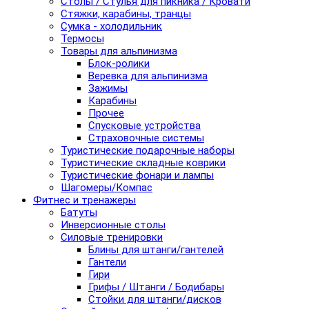
Столы / Стулья для пикника / Кровати
Стяжки, карабины, транцы
Сумка - холодильник
Термосы
Товары для альпинизма
Блок-ролики
Веревка для альпинизма
Зажимы
Карабины
Прочее
Спусковые устройства
Страховочные системы
Туристические подарочные наборы
Туристические складные коврики
Туристические фонари и лампы
Шагомеры/Компас
Фитнес и тренажеры
Батуты
Инверсионные столы
Силовые тренировки
Блины для штанги/гантелей
Гантели
Гири
Грифы / Штанги / Бодибары
Стойки для штанги/дисков