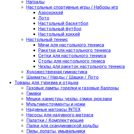
Награды
Настольные спортивные игры / Наборы игр
Аэрохоккей
Лото
Настольный баскетбол
Настольный футбол
Настольный хоккей
Настольный теннис
Мячи для настольного тенниса
Ракетки для настольного тенниса
Сетки для настольного тенниса
Столы для настольного тениса
Чехлы для ракеток настольного тенниса
Художественная гимнастика
Шахматы / Нарды / Шашки / Лото
Товары для туризма и отдыха
Газовые лампы, горелки и газовые баллоны
Гамаки
Мешки, канистры, чехлы, сумки, рюкзаки
Мультиинструменты и ножи
Надувные матрасы INTEX
Насосы для надувного матраса
Палатки / Комплектующие
Палки для скандинавской ходьбы
Пилы, лопаты, умывальники