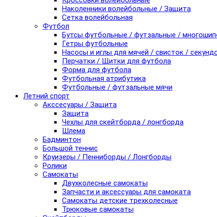
Кроссовки волейбольные
Наколенники волейбольные / Защита
Сетка волейбольная
Футбол
Бутсы футбольные / футзальные / многоши
Гетры футбольные
Насосы и иглы для мячей / свисток / секунд
Перчатки / Щитки для футбола
Форма для футбола
Футбольная атрибутика
Футбольные / футзальные мячи
Летний спорт
Акссесуары / Защита
Защита
Чехлы для скейтборда / лонгборда
Шлема
Бадминтон
Большой теннис
Круизеры / Пенниборды / Лонгборды
Ролики
Самокаты
Двухколесные самокаты
Запчасти и аксессуары для самоката
Самокаты детские трехколесные
Трюковые самокаты