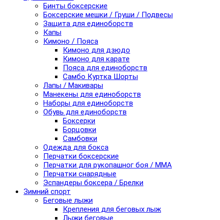
Бинты боксерские
Боксерские мешки / Груши / Подвесы
Защита для единоборств
Капы
Кимоно / Пояса
Кимоно для дзюдо
Кимоно для карате
Пояса для единоборств
Самбо Куртка Шорты
Лапы / Макивары
Манекены для единоборств
Наборы для единоборств
Обувь для единоборств
Боксерки
Борцовки
Самбовки
Одежда для бокса
Перчатки боксерские
Перчатки для рукопашног боя / ММА
Перчатки снарядные
Эспандеры боксера / Брелки
Зимний спорт
Беговые лыжи
Крепления для беговых лыж
Лыжи беговые