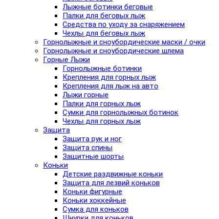
Лыжные ботинки беговые
Палки для беговых лыж
Средства по уходу за снаряжением
Чехлы для беговых лыж
Горнолыжные и сноубордические маски / очки
Горнолыжные и сноубордические шлема
Горные Лыжи
Горнолыжные ботинки
Крепления для горных лыж
Крепления для лыж на авто
Лыжи горные
Палки для горных лыж
Сумки для горнолыжных ботинок
Чехлы для горных лыж
Защита
Защита рук и ног
Защита спины
Защитные шорты
Коньки
Детские раздвижные коньки
Защита для лезвий коньков
Коньки фигурные
Коньки хоккейные
Сумка для коньков
Шнурки для коньков