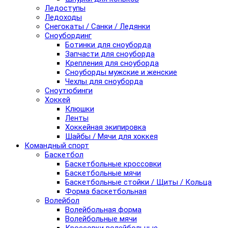
Ледоступы
Ледоходы
Снегокаты / Санки / Ледянки
Сноубординг
Ботинки для сноуборда
Запчасти для сноуборда
Крепления для сноуборда
Сноуборды мужские и женские
Чехлы для сноуборда
Сноутюбинги
Хоккей
Клюшки
Ленты
Хоккейная экипировка
Шайбы / Мячи для хоккея
Командный спорт
Баскетбол
Баскетбольные кроссовки
Баскетбольные мячи
Баскетбольные стойки / Щиты / Кольца
Форма баскетбольная
Волейбол
Волейбольная форма
Волейбольные мячи