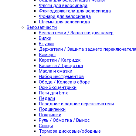
Седла для велосипеда / чехлы
Фляги для велосипеда
Флягодержатели для велосипеда
Фонари для велосипеда
Шлемы для велосипеда
Велозапчасти
Велоаптечки / Заплатки для камер
Вилки
Втулки
Держатели / Защита заднего переключател
Камеры
Каретки / Катридж
Кассета / Трещотка
Масла и смазки
Набор инструментов
Обода / Колеса в сборе
Оси/Эксцентрики
Пеги для bmx
Педали
Передние и задние переключатели
Подшипники
Покрышки
Руль / Обмотка / Вынос
Спицы
Тормоза дисковые/ободные