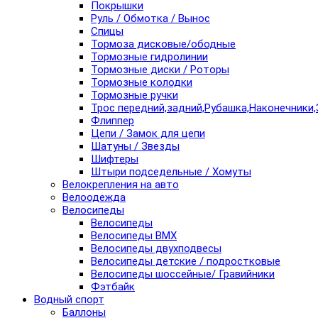
Покрышки
Руль / Обмотка / Вынос
Спицы
Тормоза дисковые/ободные
Тормозные гидролинии
Тормозные диски / Роторы
Тормозные колодки
Тормозные ручки
Трос передний,задний,Рубашка,Наконечники,
Флиппер
Цепи / Замок для цепи
Шатуны / Звезды
Шифтеры
Штыри подседельные / Хомуты
Велокрепления на авто
Велоодежда
Велосипеды
Велосипеды
Велосипеды BMX
Велосипеды двухподвесы
Велосипеды детские / подростковые
Велосипеды шоссейные/ Гравийники
Фэтбайк
Водный спорт
Баллоны