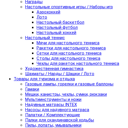
Награды
Настольные спортивные игры / Наборы игр
Аэрохоккей
Лото
Настольный баскетбол
Настольный футбол
Настольный хоккей
Настольный теннис
Мячи для настольного тенниса
Ракетки для настольного тенниса
Сетки для настольного тенниса
Столы для настольного тениса
Чехлы для ракеток настольного тенниса
Художественная гимнастика
Шахматы / Нарды / Шашки / Лото
Товары для туризма и отдыха
Газовые лампы, горелки и газовые баллоны
Гамаки
Мешки, канистры, чехлы, сумки, рюкзаки
Мультиинструменты и ножи
Надувные матрасы INTEX
Насосы для надувного матраса
Палатки / Комплектующие
Палки для скандинавской ходьбы
Пилы, лопаты, умывальники