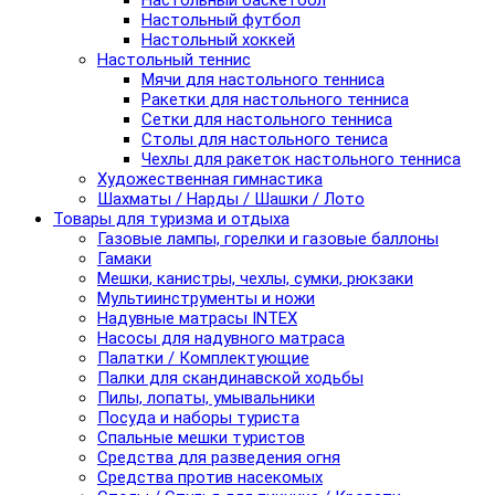
Настольный баскетбол
Настольный футбол
Настольный хоккей
Настольный теннис
Мячи для настольного тенниса
Ракетки для настольного тенниса
Сетки для настольного тенниса
Столы для настольного тениса
Чехлы для ракеток настольного тенниса
Художественная гимнастика
Шахматы / Нарды / Шашки / Лото
Товары для туризма и отдыха
Газовые лампы, горелки и газовые баллоны
Гамаки
Мешки, канистры, чехлы, сумки, рюкзаки
Мультиинструменты и ножи
Надувные матрасы INTEX
Насосы для надувного матраса
Палатки / Комплектующие
Палки для скандинавской ходьбы
Пилы, лопаты, умывальники
Посуда и наборы туриста
Спальные мешки туристов
Средства для разведения огня
Средства против насекомых