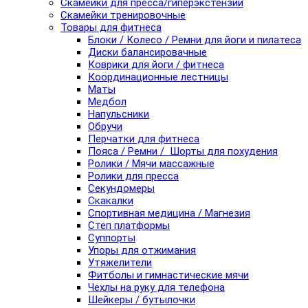
Скамейки для пресса/гиперэкстензии
Скамейки тренировочные
Товары для фитнеса
Блоки / Колесо / Ремни для йоги и пилатеса
Диски балансировачные
Коврики для йоги / фитнеса
Координационные лестницы
Маты
Медбол
Напульсники
Обручи
Перчатки для фитнеса
Пояса / Ремни / Шорты для похудения
Ролики / Мячи массажные
Ролики для пресса
Секундомеры
Скакалки
Спортивная медицина / Магнезия
Степ платформы
Суппорты
Упоры для отжимания
Утяжелители
Фитболы и гимнастические мячи
Чехлы на руку для телефона
Шейкеры / бутылочки