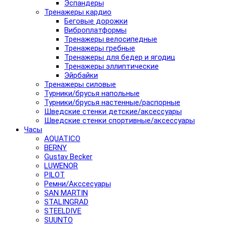
Эспандеры
Тренажеры кардио
Беговые дорожки
Виброплатформы
Тренажеры велосипедные
Тренажеры гребные
Тренажеры для бедер и ягодиц
Тренажеры эллиптические
Эйрбайки
Тренажеры силовые
Турники/брусья напольные
Турники/брусья настенные/распорные
Шведские стенки детские/аксессуары
Шведские стенки спортивные/аксессуары
Часы
AQUATICO
BERNY
Gustav Becker
LUWENOR
PILOT
Pемни/Акссесуары
SAN MARTIN
STALINGRAD
STEELDIVE
SUUNTO