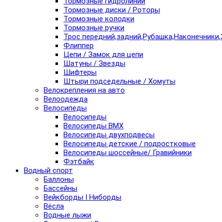
Тормозные гидролинии
Тормозные диски / Роторы
Тормозные колодки
Тормозные ручки
Трос передний,задний,Рубашка,Наконечники,
Флиппер
Цепи / Замок для цепи
Шатуны / Звезды
Шифтеры
Штыри подседельные / Хомуты
Велокрепления на авто
Велоодежда
Велосипеды
Велосипеды
Велосипеды BMX
Велосипеды двухподвесы
Велосипеды детские / подростковые
Велосипеды шоссейные/ Гравийники
Фэтбайк
Водный спорт
Баллоны
Бассейны
Вейкборды I Ниборды
Вёсла
Водные лыжи