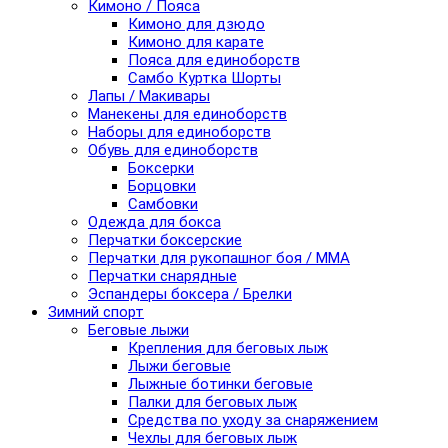
Кимоно / Пояса
Кимоно для дзюдо
Кимоно для карате
Пояса для единоборств
Самбо Куртка Шорты
Лапы / Макивары
Манекены для единоборств
Наборы для единоборств
Обувь для единоборств
Боксерки
Борцовки
Самбовки
Одежда для бокса
Перчатки боксерские
Перчатки для рукопашног боя / ММА
Перчатки снарядные
Эспандеры боксера / Брелки
Зимний спорт
Беговые лыжи
Крепления для беговых лыж
Лыжи беговые
Лыжные ботинки беговые
Палки для беговых лыж
Средства по уходу за снаряжением
Чехлы для беговых лыж