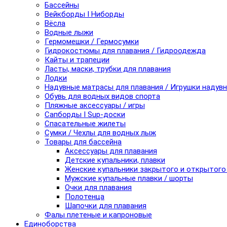
Бассейны
Вейкборды I Ниборды
Вёсла
Водные лыжи
Гермомешки / Гермосумки
Гидрокостюмы для плавания / Гидроодежда
Кайты и трапеции
Ласты, маски, трубки для плавания
Лодки
Надувные матрасы для плавания / Игрушки надув
Обувь для водных видов спорта
Пляжные аксессуары / игры
Сапборды I Sup-доски
Спасательные жилеты
Сумки / Чехлы для водных лыж
Товары для бассейна
Аксессуары для плавания
Детские купальники, плавки
Женские купальники закрытого и открытого
Мужские купальные плавки / шорты
Очки для плавания
Полотенца
Шапочки для плавания
Фалы плетеные и капроновые
Единоборства