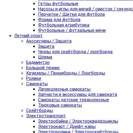
Гетры футбольные
Насосы и иглы для мячей / свисток / секунд
Перчатки / Щитки для футбола
Форма для футбола
Футбольная атрибутика
Футбольные / футзальные мячи
Летний спорт
Акссесуары / Защита
Защита
Чехлы для скейтборда / лонгборда
Шлема
Бадминтон
Большой теннис
Круизеры / Пенниборды / Лонгборды
Ролики
Самокаты
Двухколесные самокаты
Запчасти и аксессуары для самоката
Самокаты детские трехколесные
Трюковые самокаты
Скейтборды
Электротранспорт
Электробайки / Электроквадроциклы
Электрокарт / Дрифт-кары
Электроролики / Электроскейтборды