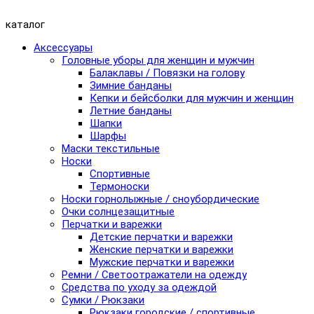
каталог
Аксессуары
Головные уборы для женщин и мужчин
Балаклавы / Повязки на голову
Зимние банданы
Кепки и бейсболки для мужчин и женщин
Летние банданы
Шапки
Шарфы
Маски текстильные
Носки
Спортивные
Термоноски
Носки горнолыжные / сноубордические
Очки солнцезащитные
Перчатки и варежки
Детские перчатки и варежки
Женские перчатки и варежки
Мужские перчатки и варежки
Ремни / Светоотражатели на одежду
Средства по уходу за одеждой
Сумки / Рюкзаки
Рюкзаки городские / спортивные