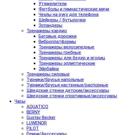
Утяжелители
Фитболы и гимнастические мячи
Чехлы на руку для телефона
Шейкеры / бутылочки
Эспандеры
Тренажеры кардио
Беговые дорожки
Виброплатформы
Тренажеры велосипедные
Тренажеры гребные
Тренажеры для бедер и ягодиц
Тренажеры эллиптические
Эйрбайки
Тренажеры силовые
Турники/брусья напольные
Турники/брусья настенные/распорные
Шведские стенки детские/аксессуары
Шведские стенки спортивные/аксессуары
Часы
AQUATICO
BERNY
Gustav Becker
LUWENOR
PILOT
Pемни/Акссесуары