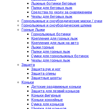
Лыжные ботинки беговые
Палки для беговых лыж
Средства по уходу за снаряжением
Чехлы для беговых лыж
Горнолыжные и сноубордические маски / очки
Горнолыжные и сноубордические шлема
Горные Лыжи
Горнолыжные ботинки
Крепления для горных лыж
Крепления для лыж на авто
Лыжи горные
Палки для горных лыж
Сумки для горнолыжных ботинок
Чехлы для горных лыж
Защита
Защита рук и ног
Защита спины
Защитные шорты
Коньки
Детские раздвижные коньки
Защита для лезвий коньков
Коньки фигурные
Коньки хоккейные
Сумка для коньков
Шнурки для коньков