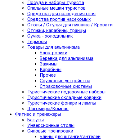
Посуда и наборы туриста
Спальные мешки туристов
Средства для разведения огня
Средства против насекомых
Столы / Стулья для пикника / Кровати
Стяжки, карабины, транцы
Сумка - холодильник
Термосы
Товары для альпинизма
Блок-ролики
Веревка для альпинизма
Зажимы
Карабины
Прочее
Спусковые устройства
Страховочные системы
Туристические подарочные наборы
Туристические складные коврики
Туристические фонари и лампы
Шагомеры/Компас
Фитнес и тренажеры
Батуты
Инверсионные столы
Силовые тренировки
Блины для штанги/гантелей