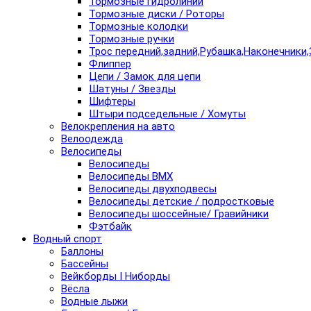
Тормозные гидролинии
Тормозные диски / Роторы
Тормозные колодки
Тормозные ручки
Трос передний,задний,Рубашка,Наконечники,
Флиппер
Цепи / Замок для цепи
Шатуны / Звезды
Шифтеры
Штыри подседельные / Хомуты
Велокрепления на авто
Велоодежда
Велосипеды
Велосипеды
Велосипеды BMX
Велосипеды двухподвесы
Велосипеды детские / подростковые
Велосипеды шоссейные/ Гравийники
Фэтбайк
Водный спорт
Баллоны
Бассейны
Вейкборды I Ниборды
Вёсла
Водные лыжи