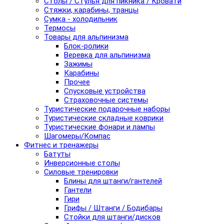
Столы / Стулья для пикника / Кровати
Стяжки, карабины, транцы
Сумка - холодильник
Термосы
Товары для альпинизма
Блок-ролики
Веревка для альпинизма
Зажимы
Карабины
Прочее
Спусковые устройства
Страховочные системы
Туристические подарочные наборы
Туристические складные коврики
Туристические фонари и лампы
Шагомеры/Компас
Фитнес и тренажеры
Батуты
Инверсионные столы
Силовые тренировки
Блины для штанги/гантелей
Гантели
Гири
Грифы / Штанги / Бодибары
Стойки для штанги/дисков