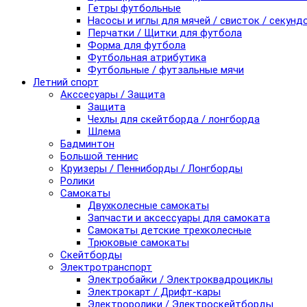
Гетры футбольные
Насосы и иглы для мячей / свисток / секунд
Перчатки / Щитки для футбола
Форма для футбола
Футбольная атрибутика
Футбольные / футзальные мячи
Летний спорт
Акссесуары / Защита
Защита
Чехлы для скейтборда / лонгборда
Шлема
Бадминтон
Большой теннис
Круизеры / Пенниборды / Лонгборды
Ролики
Самокаты
Двухколесные самокаты
Запчасти и аксессуары для самоката
Самокаты детские трехколесные
Трюковые самокаты
Скейтборды
Электротранспорт
Электробайки / Электроквадроциклы
Электрокарт / Дрифт-кары
Электроролики / Электроскейтборды