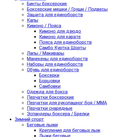
Бинты боксерские
Боксерские мешки / Груши / Подвесы
Защита для единоборств
Капы
Кимоно / Пояса
Кимоно для дзюдо
Кимоно для карате
Пояса для единоборств
Самбо Куртка Шорты
Лапы / Макивары
Манекены для единоборств
Наборы для единоборств
Обувь для единоборств
Боксерки
Борцовки
Самбовки
Одежда для бокса
Перчатки боксерские
Перчатки для рукопашног боя / ММА
Перчатки снарядные
Эспандеры боксера / Брелки
Зимний спорт
Беговые лыжи
Крепления для беговых лыж
Лыжи беговые