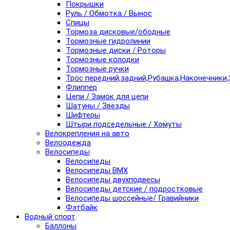
Покрышки
Руль / Обмотка / Вынос
Спицы
Тормоза дисковые/ободные
Тормозные гидролинии
Тормозные диски / Роторы
Тормозные колодки
Тормозные ручки
Трос передний,задний,Рубашка,Наконечники,
Флиппер
Цепи / Замок для цепи
Шатуны / Звезды
Шифтеры
Штыри подседельные / Хомуты
Велокрепления на авто
Велоодежда
Велосипеды
Велосипеды
Велосипеды BMX
Велосипеды двухподвесы
Велосипеды детские / подростковые
Велосипеды шоссейные/ Гравийники
Фэтбайк
Водный спорт
Баллоны