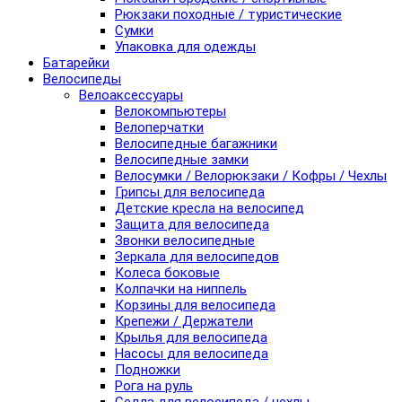
Рюкзаки походные / туристические
Сумки
Упаковка для одежды
Батарейки
Велосипеды
Велоаксессуары
Велокомпьютеры
Велоперчатки
Велосипедные багажники
Велосипедные замки
Велосумки / Велорюкзаки / Кофры / Чехлы
Грипсы для велосипеда
Детские кресла на велосипед
Защита для велосипеда
Звонки велосипедные
Зеркала для велосипедов
Колеса боковые
Колпачки на ниппель
Корзины для велосипеда
Крепежи / Держатели
Крылья для велосипеда
Насосы для велосипеда
Подножки
Рога на руль