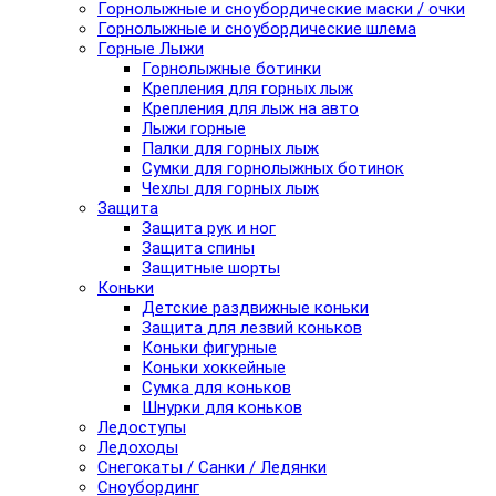
Горнолыжные и сноубордические маски / очки
Горнолыжные и сноубордические шлема
Горные Лыжи
Горнолыжные ботинки
Крепления для горных лыж
Крепления для лыж на авто
Лыжи горные
Палки для горных лыж
Сумки для горнолыжных ботинок
Чехлы для горных лыж
Защита
Защита рук и ног
Защита спины
Защитные шорты
Коньки
Детские раздвижные коньки
Защита для лезвий коньков
Коньки фигурные
Коньки хоккейные
Сумка для коньков
Шнурки для коньков
Ледоступы
Ледоходы
Снегокаты / Санки / Ледянки
Сноубординг