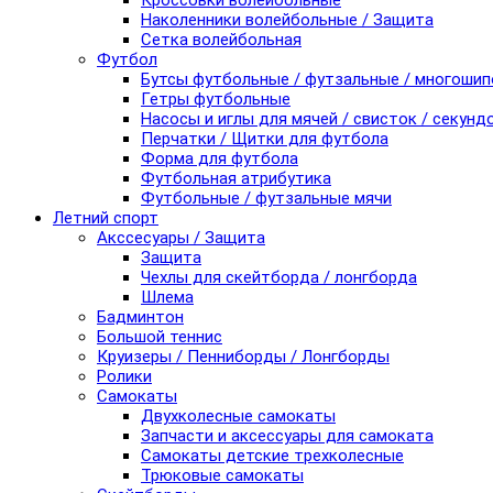
Кроссовки волейбольные
Наколенники волейбольные / Защита
Сетка волейбольная
Футбол
Бутсы футбольные / футзальные / многоши
Гетры футбольные
Насосы и иглы для мячей / свисток / секунд
Перчатки / Щитки для футбола
Форма для футбола
Футбольная атрибутика
Футбольные / футзальные мячи
Летний спорт
Акссесуары / Защита
Защита
Чехлы для скейтборда / лонгборда
Шлема
Бадминтон
Большой теннис
Круизеры / Пенниборды / Лонгборды
Ролики
Самокаты
Двухколесные самокаты
Запчасти и аксессуары для самоката
Самокаты детские трехколесные
Трюковые самокаты