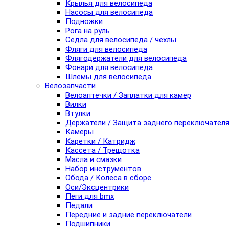
Крылья для велосипеда
Насосы для велосипеда
Подножки
Рога на руль
Седла для велосипеда / чехлы
Фляги для велосипеда
Флягодержатели для велосипеда
Фонари для велосипеда
Шлемы для велосипеда
Велозапчасти
Велоаптечки / Заплатки для камер
Вилки
Втулки
Держатели / Защита заднего переключател
Камеры
Каретки / Катридж
Кассета / Трещотка
Масла и смазки
Набор инструментов
Обода / Колеса в сборе
Оси/Эксцентрики
Пеги для bmx
Педали
Передние и задние переключатели
Подшипники