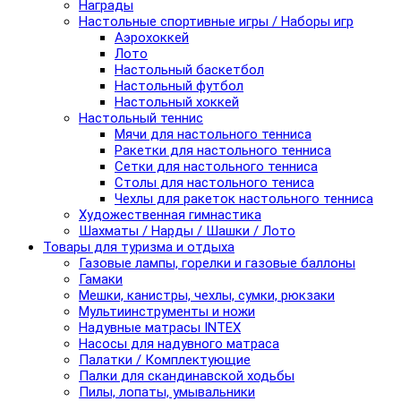
Награды
Настольные спортивные игры / Наборы игр
Аэрохоккей
Лото
Настольный баскетбол
Настольный футбол
Настольный хоккей
Настольный теннис
Мячи для настольного тенниса
Ракетки для настольного тенниса
Сетки для настольного тенниса
Столы для настольного тениса
Чехлы для ракеток настольного тенниса
Художественная гимнастика
Шахматы / Нарды / Шашки / Лото
Товары для туризма и отдыха
Газовые лампы, горелки и газовые баллоны
Гамаки
Мешки, канистры, чехлы, сумки, рюкзаки
Мультиинструменты и ножи
Надувные матрасы INTEX
Насосы для надувного матраса
Палатки / Комплектующие
Палки для скандинавской ходьбы
Пилы, лопаты, умывальники