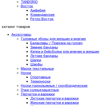
TANDORIO
Восток
Амфибия
Командирские
Ретро Восток
каталог товаров
Аксессуары
Головные уборы для женщин и мужчин
Балаклавы / Повязки на голову
Зимние банданы
Кепки и бейсболки для мужчин и женщин
Летние банданы
Шапки
Шарфы
Маски текстильные
Носки
Спортивные
Термоноски
Носки горнолыжные / сноубордические
Очки солнцезащитные
Перчатки и варежки
Детские перчатки и варежки
Женские перчатки и варежки