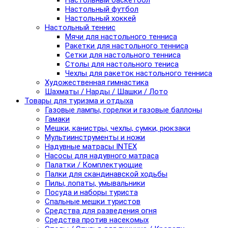
Настольный баскетбол
Настольный футбол
Настольный хоккей
Настольный теннис
Мячи для настольного тенниса
Ракетки для настольного тенниса
Сетки для настольного тенниса
Столы для настольного тениса
Чехлы для ракеток настольного тенниса
Художественная гимнастика
Шахматы / Нарды / Шашки / Лото
Товары для туризма и отдыха
Газовые лампы, горелки и газовые баллоны
Гамаки
Мешки, канистры, чехлы, сумки, рюкзаки
Мультиинструменты и ножи
Надувные матрасы INTEX
Насосы для надувного матраса
Палатки / Комплектующие
Палки для скандинавской ходьбы
Пилы, лопаты, умывальники
Посуда и наборы туриста
Спальные мешки туристов
Средства для разведения огня
Средства против насекомых