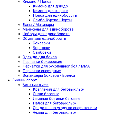
Кимоно / Пояса
Кимоно для дзюдо
Кимоно для карате
Пояса для единоборств
Самбо Куртка Шорты
Лапы / Макивары
Манекены для единоборств
Наборы для единоборств
Обувь для единоборств
Боксерки
Борцовки
Самбовки
Одежда для бокса
Перчатки боксерские
Перчатки для рукопашног боя / ММА
Перчатки снарядные
Эспандеры боксера / Брелки
Зимний спорт
Беговые лыжи
Крепления для беговых лыж
Лыжи беговые
Лыжные ботинки беговые
Палки для беговых лыж
Средства по уходу за снаряжением
Чехлы для беговых лыж