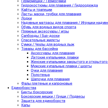
Гермомешки / Гермосумки
Гидрокостюмы для плавания / Гидроодежда
Кайты и трапеции
Ласты, маски, трубки для плавания
Лодки
Надувные матрасы для плавания / Игрушки надув
Обувь для водных видов спорта
Пляжные аксессуары / игры
Сапборды I Sup-доски
Спасательные жилеты
Сумки / Чехлы для водных лыж
Товары для бассейна
Аксессуары для плавания
Детские купальники, плавки
Женские купальники закрытого и открытого
Мужские купальные плавки / шорты
Очки для плавания
Полотенца
Шапочки для плавания
Фалы плетеные и капроновые
Единоборства
Бинты боксерские
Боксерские мешки / Груши / Подвесы
Защита для единоборств
Капы