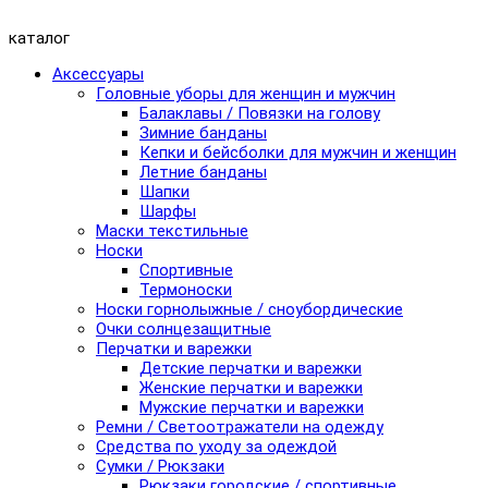
каталог
Аксессуары
Головные уборы для женщин и мужчин
Балаклавы / Повязки на голову
Зимние банданы
Кепки и бейсболки для мужчин и женщин
Летние банданы
Шапки
Шарфы
Маски текстильные
Носки
Спортивные
Термоноски
Носки горнолыжные / сноубордические
Очки солнцезащитные
Перчатки и варежки
Детские перчатки и варежки
Женские перчатки и варежки
Мужские перчатки и варежки
Ремни / Светоотражатели на одежду
Средства по уходу за одеждой
Сумки / Рюкзаки
Рюкзаки городские / спортивные