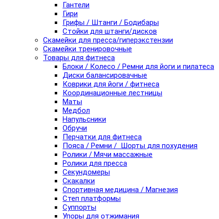
Гантели
Гири
Грифы / Штанги / Бодибары
Стойки для штанги/дисков
Скамейки для пресса/гиперэкстензии
Скамейки тренировочные
Товары для фитнеса
Блоки / Колесо / Ремни для йоги и пилатеса
Диски балансировачные
Коврики для йоги / фитнеса
Координационные лестницы
Маты
Медбол
Напульсники
Обручи
Перчатки для фитнеса
Пояса / Ремни / Шорты для похудения
Ролики / Мячи массажные
Ролики для пресса
Секундомеры
Скакалки
Спортивная медицина / Магнезия
Степ платформы
Суппорты
Упоры для отжимания