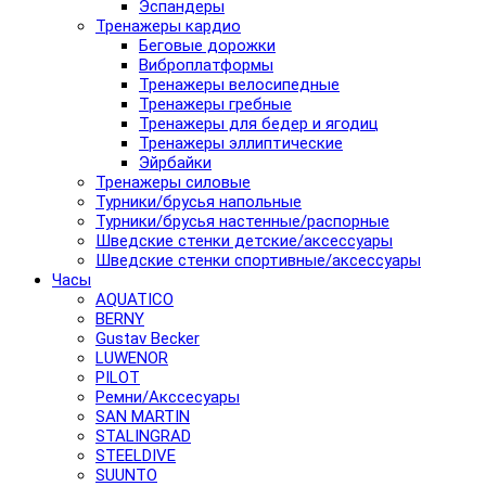
Эспандеры
Тренажеры кардио
Беговые дорожки
Виброплатформы
Тренажеры велосипедные
Тренажеры гребные
Тренажеры для бедер и ягодиц
Тренажеры эллиптические
Эйрбайки
Тренажеры силовые
Турники/брусья напольные
Турники/брусья настенные/распорные
Шведские стенки детские/аксессуары
Шведские стенки спортивные/аксессуары
Часы
AQUATICO
BERNY
Gustav Becker
LUWENOR
PILOT
Pемни/Акссесуары
SAN MARTIN
STALINGRAD
STEELDIVE
SUUNTO