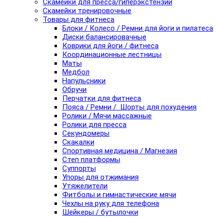
Скамейки для пресса/гиперэкстензии
Скамейки тренировочные
Товары для фитнеса
Блоки / Колесо / Ремни для йоги и пилатеса
Диски балансировачные
Коврики для йоги / фитнеса
Координационные лестницы
Маты
Медбол
Напульсники
Обручи
Перчатки для фитнеса
Пояса / Ремни / Шорты для похудения
Ролики / Мячи массажные
Ролики для пресса
Секундомеры
Скакалки
Спортивная медицина / Магнезия
Степ платформы
Суппорты
Упоры для отжимания
Утяжелители
Фитболы и гимнастические мячи
Чехлы на руку для телефона
Шейкеры / бутылочки