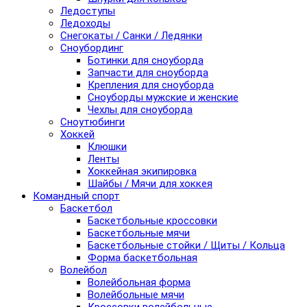
Ледоступы
Ледоходы
Снегокаты / Санки / Ледянки
Сноубординг
Ботинки для сноуборда
Запчасти для сноуборда
Крепления для сноуборда
Сноуборды мужские и женские
Чехлы для сноуборда
Сноутюбинги
Хоккей
Клюшки
Ленты
Хоккейная экипировка
Шайбы / Мячи для хоккея
Командный спорт
Баскетбол
Баскетбольные кроссовки
Баскетбольные мячи
Баскетбольные стойки / Щиты / Кольца
Форма баскетбольная
Волейбол
Волейбольная форма
Волейбольные мячи