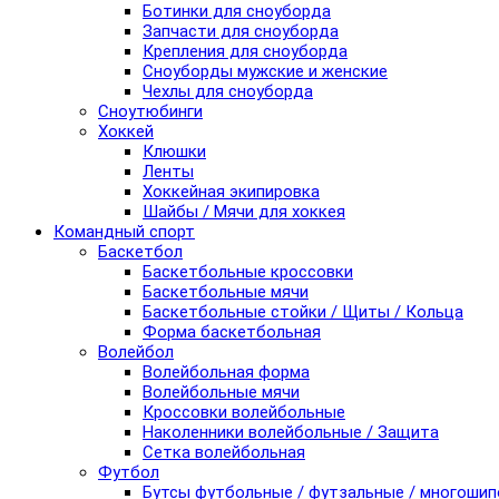
Ботинки для сноуборда
Запчасти для сноуборда
Крепления для сноуборда
Сноуборды мужские и женские
Чехлы для сноуборда
Сноутюбинги
Хоккей
Клюшки
Ленты
Хоккейная экипировка
Шайбы / Мячи для хоккея
Командный спорт
Баскетбол
Баскетбольные кроссовки
Баскетбольные мячи
Баскетбольные стойки / Щиты / Кольца
Форма баскетбольная
Волейбол
Волейбольная форма
Волейбольные мячи
Кроссовки волейбольные
Наколенники волейбольные / Защита
Сетка волейбольная
Футбол
Бутсы футбольные / футзальные / многоши