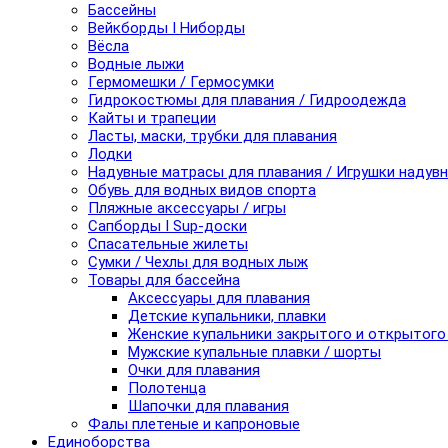
Бассейны
Вейкборды I Ниборды
Вёсла
Водные лыжи
Гермомешки / Гермосумки
Гидрокостюмы для плавания / Гидроодежда
Кайты и трапеции
Ласты, маски, трубки для плавания
Лодки
Надувные матрасы для плавания / Игрушки надув
Обувь для водных видов спорта
Пляжные аксессуары / игры
Сапборды I Sup-доски
Спасательные жилеты
Сумки / Чехлы для водных лыж
Товары для бассейна
Аксессуары для плавания
Детские купальники, плавки
Женские купальники закрытого и открытого
Мужские купальные плавки / шорты
Очки для плавания
Полотенца
Шапочки для плавания
Фалы плетеные и капроновые
Единоборства