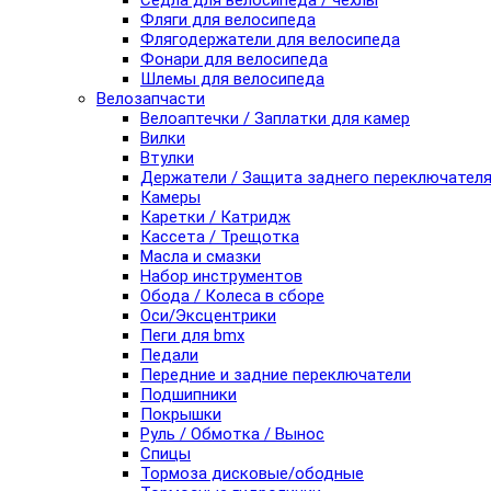
Седла для велосипеда / чехлы
Фляги для велосипеда
Флягодержатели для велосипеда
Фонари для велосипеда
Шлемы для велосипеда
Велозапчасти
Велоаптечки / Заплатки для камер
Вилки
Втулки
Держатели / Защита заднего переключател
Камеры
Каретки / Катридж
Кассета / Трещотка
Масла и смазки
Набор инструментов
Обода / Колеса в сборе
Оси/Эксцентрики
Пеги для bmx
Педали
Передние и задние переключатели
Подшипники
Покрышки
Руль / Обмотка / Вынос
Спицы
Тормоза дисковые/ободные